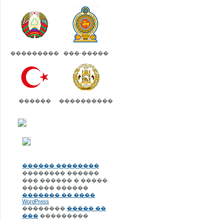
���������
���-�����
������
����������
������ ��������
�������� ������
��� ������ � �����.
������ ������
������� �� ����
WordPress
��������
����� ��
���
���������