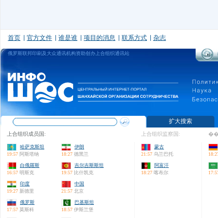
首页
官方文件
谁是谁
项目的消息
联系方式
杂志
俄罗斯联邦印刷及大众通讯机构资助创办上合组织通讯站
扩大搜索
上合组织成员国:
上合组织监察国:
��
哈萨克斯坦
伊朗
蒙古
19:57
阿斯塔纳
18:27
德黑兰
21:57
乌兰巴托
18:2
白俄羅斯
吉尔吉斯斯坦
阿富汗
16:57
明斯克
19:57
比什凯克
18:27
喀布尔
17:5
印度
中国
19:27
新德里
21:57
北京
俄罗斯
巴基斯坦
17:57
莫斯科
18:57
伊斯兰堡