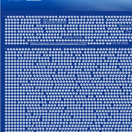
* ������ ����������� ������� �������� ���������
����� �������, Idel.������, ������.������, ����.������,
����� �������, MEDIUM-ORIENT, ��������� ��� �����
����������, ��������� ����� �������������, Medusa Pr
�������������, ������� ���� ���������, ���� ����
���� ���������, ������� ��������� ����������, The I
����������, �������� ���� ������������, �������
������ ������ �������, Istories fonds, ������ �����
�������, ���� ����� �������������, ����������� ���
��������:
https://minjust.gov.ru/ru/documents/7755/
������ ��
03.09.2021
* �������� ������� ���, ����������� ������� ����
���� ������ ���� ������� ����, �������� ����� � 
������ ������, �������.���, �� ������ �����, ����
���� �����������, �������� ����������, ��������
����������� ����, ���������� ������� �����, ���
����������, ������� �����, � ������ ���� �������
�������������� ��������� ��������, ������, ����
������ ���������� � �� ������, ���� ��������, ����
��������� ��������, ��� ��������, �������������
���� ����� ������ ��������, �����, ����� ������ 
���������������� �������� ��������, �������� ��
��������, ��������������� ����� �������� �����
�����, ����������� ��������, ����� ����������� 
���������� ������ ��������� �������� �����, ���
������������ ����������-�, ����� ������ ���� ���
������� ������, ����������� ��������, ������� � 
�������������� ��������� ����. ��, �������� ����
������������ �������, ����������� �������������
���� ����������, ��������� ��������� ����������
������������, ����� �������� ����������, ������
������� �������������, ������ ������� ���������
�������, ������� ����� ����������, �������� ����
���������, ��������� ��� �������������, �������
������� ����� ����������, �������� ����� ������
������������, ������� ������ ��������, ��������
���������-������ ������ ��������, ��������� ���
���������� ��������� �������������, ��������� �
�������, ������ ���� ����������, �������� ������
����������, �������� ������ �������, ����� �����