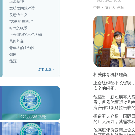
18.08.2020 10:55
上海精神
中国
文化及 体育
文明之间的对话
反恐怖主义
"大家的胜利..."
时代的联系
上合组织的出色人物
民间外交
青年人的主动性
邻国
能源
所有主题 »
相关体育机构磋商。
上合组织秘书长强调
安全的问题。
他指出，新冠病毒大
看，普及体育运动和
海合作组织马拉松赛
据诺罗夫介绍，国际
的巨大潜力，其需求
他高度评价云南上合