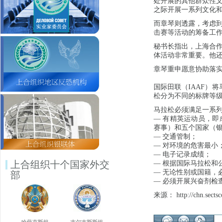
处开展的其他群众性文
之际开展一系列文化
而章琴则透露，考虑
击赛等活动的筹备工
秘书长指出，上海合作
体活动非常重要。他
章琴重申愿意协助落实
国际田联（IAAF）将
松分为不同的标牌等
马拉松必须满足一系
— 有精英运动员，
赛事）和五个国家（
— 交通管制；
— 对环境的危害最小
— 电子记录成绩；
上合组织十个国家外交
— 根据国际马拉松和
— 无论性别或国籍，
部
— 必须开展兴奋剂检
来源： http://chn.sectsc