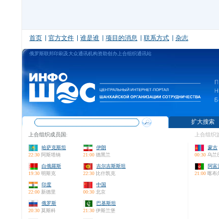
首页
官方文件
谁是谁
项目的消息
联系方式
杂志
俄罗斯联邦印刷及大众通讯机构资助创办上合组织通讯站
扩大搜索
上合组织成员国:
上合组织监
哈萨克斯坦
伊朗
蒙古
22:30
阿斯塔纳
21:00
德黑兰
00:30
乌兰
白俄羅斯
吉尔吉斯斯坦
阿富
19:30
明斯克
22:30
比什凯克
21:00
喀布
印度
中国
22:00
新德里
00:30
北京
俄罗斯
巴基斯坦
20:30
莫斯科
21:30
伊斯兰堡