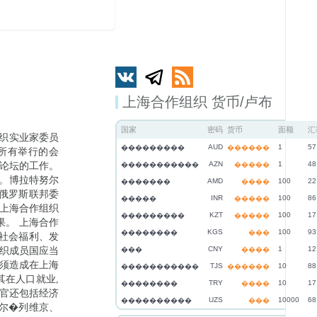
上海合作组织 货币/卢布
国家
密码
货币
面额
汇
织实业家委员
AUD
1
57
���������
������
所有举行的会
AZN
1
48
次论坛的工作。
�����������
�����
。博拉特努尔
AMD
100
22
�������
����
 俄罗斯联邦委
INR
100
86
�����
�����
与上海合作组织
KZT
100
17
���������
�����
。 上海合作
KGS
100
93
��������
���
社会福利、发
CNY
1
12
组织成员国应当
���
����
必须造成在上海
TJS
10
88
�����������
������
其在人口就业,
TRY
10
17
��������
����
高官还包括经济
UZS
10000
68
����������
���
尔�列维京、