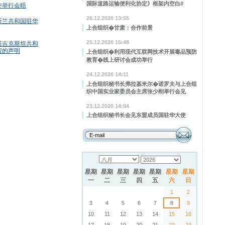
国际道路运输便利化协定》框架内空白#
使举行会晤
26.12.2020 13:55
斯兰共和国驻华
上合组织�甘肃：合作前景
25.12.2020 15:48
塔吉克斯坦共和
程的声明
上合组织�利用现代互联网技术开展毒品预防
教育�线上研讨会成功举行
24.12.2020 14:11
上合组织秘书长弗拉基米尔�诺罗夫与上合组
织中国实业家委员会主席张少刚举行会见
23.12.2020 14:04
上合组织秘书长会见东盟成员国驻华大使
星期
星期
星期
星期
星期
星期
星期
一
二
三
四
五
六
日
1
2
3
4
5
6
7
8
9
10
11
12
13
14
15
16