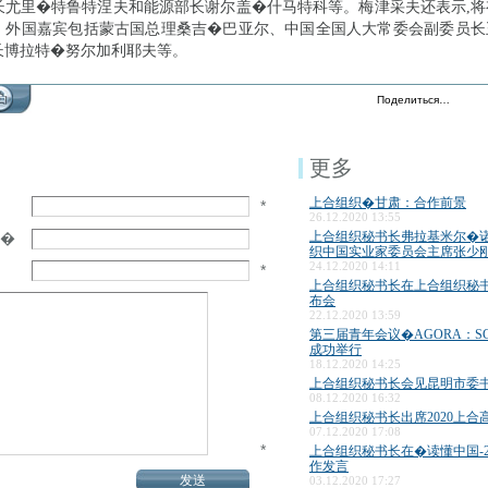
长尤里�特鲁特涅夫和能源部长谢尔盖�什马特科等。梅津采夫还表示,将
。外国嘉宾包括蒙古国总理桑吉�巴亚尔、中国全国人大常委会副委员长
长博拉特�努尔加利耶夫等。
Поделиться…
更多
上合组织�甘肃：合作前景
*
26.12.2020 13:55
上合组织秘书长弗拉基米尔�
�
织中国实业家委员会主席张少
24.12.2020 14:11
*
上合组织秘书长在上合组织秘
布会
22.12.2020 13:59
第三届青年会议�AGORA：S
成功举行
18.12.2020 14:25
上合组织秘书长会见昆明市委
08.12.2020 16:32
上合组织秘书长出席2020上合
07.12.2020 17:08
*
上合组织秘书长在�读懂中国-2
作发言
03.12.2020 17:27