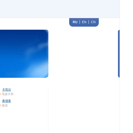
RU
EN
CN
卡塔尔
0
毛皮大衣
柬埔寨
0
金边