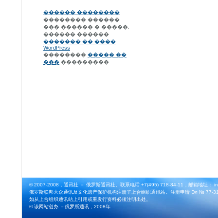
������ ��������
�������� ������
��� ������ � �����.
������ ������
������� �� ����
WordPress
��������
����� ��
���
���������
© 2007-2008，通讯社 － 俄罗斯通讯社。联系电话 +7(495) 718-84-11，邮箱地址： info@
俄罗斯联邦大众通讯及文化遗产保护机构注册了上合组织通讯站。注册申请 Эл № 77-3164
如从上合组织通讯站上引用或重发行资料必须注明出处。
© 该网站创办 －
俄罗斯通讯
，2008年