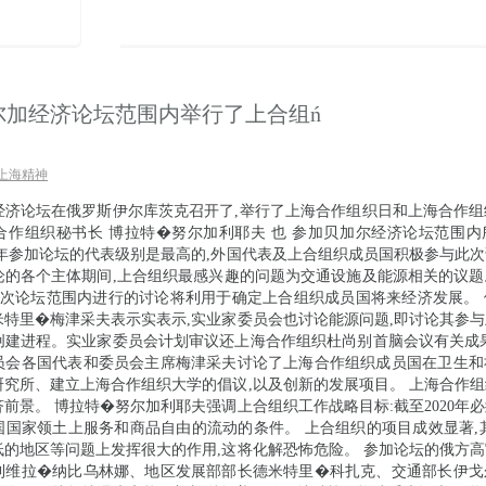
尔加经济论坛范围内举行了上合组ń
上海精神
经济论坛在俄罗斯伊尔库茨克召开了,举行了上海合作组织日和上海合作组
合作组织秘书长 博拉特�努尔加利耶夫 也 参加贝加尔经济论坛范围内
今年参加论坛的代表级别是最高的,外国代表及上合组织成员国积极参与此
论的各个主体期间,上合组织最感兴趣的问题为交通设施及能源相关的议题
,此次论坛范围内进行的讨论将利用于确定上合组织成员国将来经济发展。
米特里�梅津采夫表示实表示,实业家委员会也讨论能源问题,即讨论其参
创建进程。实业家委员会计划审议还上海合作组织杜尚别首脑会议有关成果
员会各国代表和委员会主席梅津采夫讨论了上海合作组织成员国在卫生和
研究所、建立上海合作组织大学的倡议,以及创新的发展项目。 上海合作
前景。 博拉特�努尔加利耶夫强调上合组织工作战略目标:截至2020年
国国家领土上服务和商品自由的流动的条件。 上合组织的项目成效显著,
低的地区等问题上发挥很大的作用,这将化解恐怖危险。 参加论坛的俄方
利维拉�纳比乌林娜、地区发展部部长德米特里�科扎克、交通部长伊戈