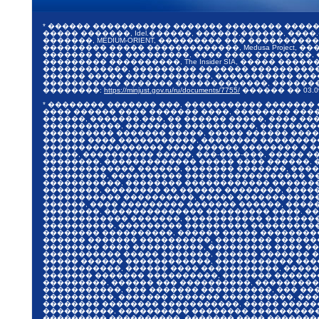
* ������ ����������� ������� �������� ����
����� �������, Idel.������, ������.������, ����.�
�������, MEDIUM-ORIENT, ��������� ��� ������
��������� ����� �������������, Medusa Project, 
������� ���� ���������, ���� ���� ��������,
��������� ����������, The Insider SIA, ����� 
������������, ��������� ������� ����������, �
������ ����� ������������, ����������� ����
����������� ������� �������������, ������� 20
��������:
https://minjust.gov.ru/ru/documents/7755/
������ ��
03.0
* �������� ������� ���, ����������� �������
���� ������ ���� ������� ����, �������� ���
������, �������.���, �� ������ �����, ���� �
�����������, �������� ����������, ��������
���������� ������� �����, ����� ������ ����
������ ���� �����������, �������� ��������
����������������� ���� ������ �������� � ��
�����, ���������� �����, ���-���-���, ����� 
��������, ������������� ����� ���� ������, 
������������� ������, ������� �������, ���
���������, ���������� ����������������� ��
�����������, �������� ������������ �������
��������, �������� �� ������ ��������, ���
����������� ����������, ����� ������������ 
������, ���� ��������� ������� ������, ����
��������, �������������� ��������� ����. ��
������������ �������, ����������� ��������
����������, ��������� ��������� ����������
�������� ����������, ������ ����� ��������
������ ������� ����������, �������� �������
�������� ���� ����������, ��������� ���� ��
����������� ����� �������, ������ ������� �
����� ������ ������������, ����������� ���
�����������, ������ ���� �����������, ����
������� ������� ����������, ������� ������
���������, ������ ��� ����������, ���������
�����������, ��� ������� ����������, ��� ��
����������, ������� ������� ����������, ��
�������� �������� �����������, ����� �����
����������, ���������� �������� ����������,
��������� ����������, ������� ���� ��������