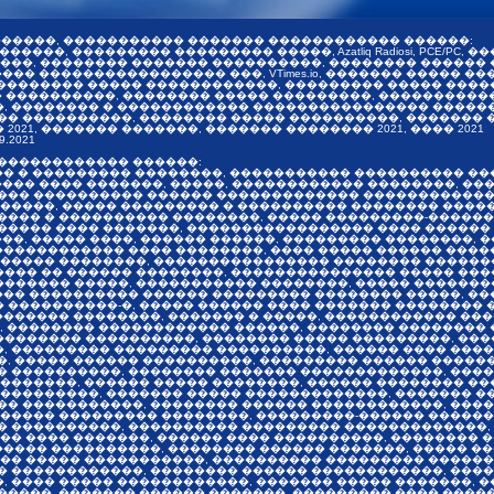
������, ����������� ������� ������������ ������:
�����, ��������� ��������� �����, Azatliq Radiosi, PCE/PC
�������, �������� ������� ����������, �������� �����
������ ����������������� ���, VTimes.io, ������� �����
 �������� ����� ������������, ��������� ����� ����
������ ����������, �������� ����� ���������, ��������
������� � ������������ ���������������� ��������� ��
� ����������, �������� ����� ����������, ������� 
21, ������� �������, ������� �������� 2021, ���� 2021
9.2021
 ������������ ������:
�� � ��������� ��������, ����������� ���������� ���
����� ���� �������, �����, ������������ ��������, ��
��� ���������� ������ ������������� ������������, 
�����, ����� ��������� � ���������� �������� �����
���� � ���������� ��������, ����� ���������-������
���� ���� �������, ����������������� ���� ������ �
����, ����� ����, ������ ������, ��������� ��������,
������������ ���� ��������, ���� ����� ������ �����
������ ��������, ���������������� �������� �������
��� �� ������ ��������, ��������������� ����� ��
������ �����, ����������� ��������, ����� ������
���� ���������� ������ ��������� �������� �����, �
����������-�, ����� ������ ���� ������� �������� �
������� ��������, ������� � �����, ������������ �
, �������� ������������ ������, �������� �������� 
������� ����������, �������� ����� ���������, ���
, ��������� ��������� ����������, ������ ���� ����
�, ����� ������ ����������, ��������� ������ �����
 ����������, �������� ������� �������������, ����
�������, ������ ����� ��������, ������ �������� ��
���������, ������� ����� �������������, ������� �
�� �����������, �������� ������ ������������, ����
������ ��������� ��������, ���������-������ ������
� ����������, ���������� ��������� �������������, 
�� ���� �������, ������ ���� ����������, �������� 
����� ����������, �������� ������ �������, ����� �
��� ����� �����������, ���������� ��������� ������
� ������������, �������� ������ ������������, ����
 ���� ����� ������������, ������� ����� �������, 
����, ������� ������ �������, ��������� ���� �����