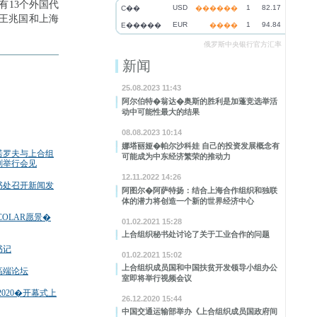
有13个外国代
USD
1
82.17
C��
������
王兆国和上海
EUR
1
94.84
E�����
����
俄罗斯中央银行官方汇率
新闻
25.08.2023 11:43
阿尔伯特�翁达�奥斯的胜利是加蓬竞选举活
动中可能性最大的结果
08.08.2023 10:14
娜塔丽娅�帕尔沙科娃 自己的投资发展概念有
诺罗夫与上合组
可能成为中东经济繁荣的推动力
刚举行会见
12.11.2022 14:26
书处召开新闻发
阿图尔�阿萨特扬：结合上海合作组织和独联
体的潜力将创造一个新的世界经济中心
COLAR愿景�
01.02.2021 15:28
上合组织秘书处讨论了关于工业合作的问题
书记
01.02.2021 15:02
上合组织成员国和中国扶贫开发领导小组办公
高端论坛
室即将举行视频会议
020�开幕式上
26.12.2020 15:44
中国交通运输部举办《上合组织成员国政府间