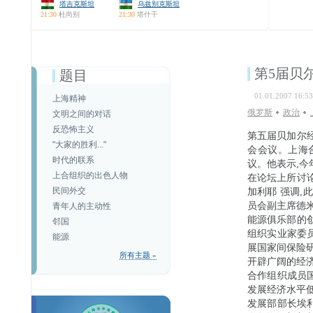
塔吉克斯坦
乌兹别克斯坦
21:30
杜尚别
21:30
塔什干
第5届贝
题目
01.01.2007 16:53
上海精神
俄罗斯
政治
文明之间的对话
反恐怖主义
第五届贝加尔
"大家的胜利..."
会会议。上海
时代的联系
议。他表示,
上合组织的出色人物
在论坛上所讨
民间外交
加利耶 强调
员会副主席德
青年人的主动性
能源俱乐部的
邻国
组织实业家委
能源
展国家间保险
所有主题 »
开辟广阔的经济
合作组织成员
发展经济水平
发展部部长埃