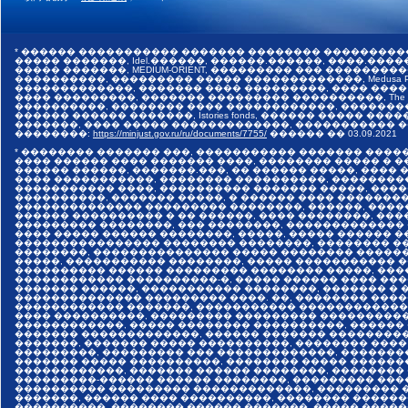
* ������ ����������� ������� �������� ���������
����� �������, Idel.������, ������.������, ����.������,
����� �������, MEDIUM-ORIENT, ��������� ��� �����
����������, ��������� ����� �������������, Medusa Pr
�������������, ������� ���� ���������, ���� ����
���� ���������, ������� ��������� ����������, The I
����������, �������� ���� ������������, �������
������ ������ �������, Istories fonds, ������ �����
�������, ���� ����� �������������, ����������� ���
��������:
https://minjust.gov.ru/ru/documents/7755/
������ ��
03.09.2021
* �������� ������� ���, ����������� ������� ����
���� ������ ���� ������� ����, �������� ����� � 
������ ������, �������.���, �� ������ �����, ����
���� �����������, �������� ����������, ��������
����������� ����, ���������� ������� �����, ���
����������, ������� �����, � ������ ���� �������
�������������� ��������� ��������, ������, ����
������ ���������� � �� ������, ���� ��������, ����
��������� ��������, ��� ��������, �������������
���� ����� ������ ��������, �����, ����� ������ 
���������������� �������� ��������, �������� ��
��������, ��������������� ����� �������� �����
�����, ����������� ��������, ����� ����������� 
���������� ������ ��������� �������� �����, ���
������������ ����������-�, ����� ������ ���� ���
������� ������, ����������� ��������, ������� � 
�������������� ��������� ����. ��, �������� ����
������������ �������, ����������� �������������
���� ����������, ��������� ��������� ����������
������������, ����� �������� ����������, ������
������� �������������, ������ ������� ���������
�������, ������� ����� ����������, �������� ����
���������, ��������� ��� �������������, �������
������� ����� ����������, �������� ����� ������
������������, ������� ������ ��������, ��������
���������-������ ������ ��������, ��������� ���
���������� ��������� �������������, ��������� �
�������, ������ ���� ����������, �������� ������
����������, �������� ������ �������, ����� �����