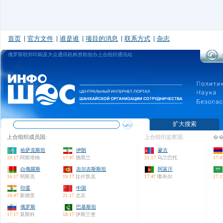
首页
官方文件
谁是谁
项目的消息
联系方式
杂志
俄罗斯联邦印刷及大众通讯机构资助创办上合组织通讯站
扩大搜索
上合组织成员国:
上合组织监察国:
��
哈萨克斯坦
伊朗
蒙古
19:17
阿斯塔纳
17:47
德黑兰
21:17
乌兰巴托
17:4
白俄羅斯
吉尔吉斯斯坦
阿富汗
16:17
明斯克
19:17
比什凯克
17:47
喀布尔
17:1
印度
中国
18:47
新德里
21:17
北京
俄罗斯
巴基斯坦
17:17
莫斯科
18:17
伊斯兰堡