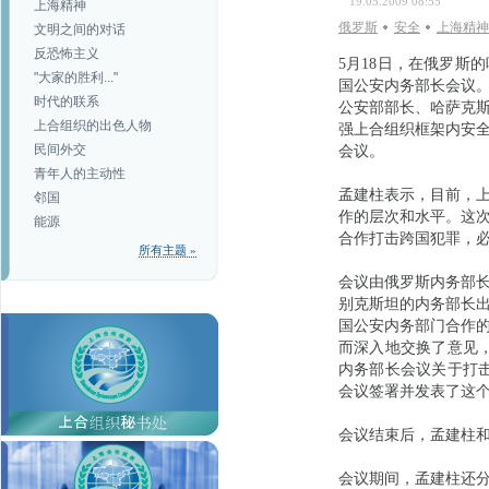
19.05.2009 08:55
上海精神
俄罗斯
安全
上海精神
文明之间的对话
反恐怖主义
5月18日，在俄罗斯
"大家的胜利..."
国公安内务部长会议
时代的联系
公安部部长、哈萨克
上合组织的出色人物
强上合组织框架内安
民间外交
会议。
青年人的主动性
孟建柱表示，目前，
邻国
作的层次和水平。这
能源
合作打击跨国犯罪，
所有主题 »
会议由俄罗斯内务部
别克斯坦的内务部长
国公安内务部门合作
而深入地交换了意见，
内务部长会议关于打击
会议签署并发表了这
会议结束后，孟建柱
会议期间，孟建柱还