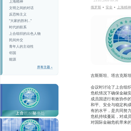
25.05.2009 09:36
上海精神
俄罗斯
安全
上海精神
文明之间的对话
反恐怖主义
"大家的胜利..."
时代的联系
上合组织的出色人物
民间外交
青年人的主动性
邻国
能源
所有主题 »
吉斯斯坦、塔吉克斯
会议时讨论了上合组
危机情况下确保金融
成员国进行有效协作
和平、安全与稳定构
有的水平，是共同努
危机持续蔓延，对成
对国际金融危机带来