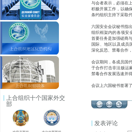
与会者表示，必须在
积极开展工作，以确保
条约组织主持下采取代号
六国安全会议秘书指
组织框架内的各项安
首要任务是加强磋商
国际、地区以及成员
深化反恐、禁毒合作，
会议期间，各成员国代表
于合作打击非法贩运麻
禁毒合作发展迅速并
会议上六国秘书签署
上合组织十个国家外交
部
发表评论