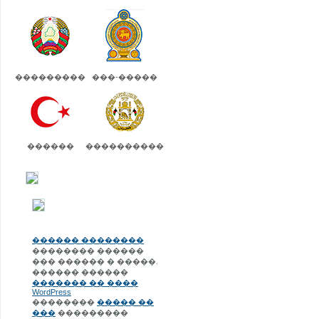
���������
���-�����
������
����������
������ ��������
�������� ������
��� ������ � �����.
������ ������
������� �� ����
WordPress
��������
����� ��
���
���������