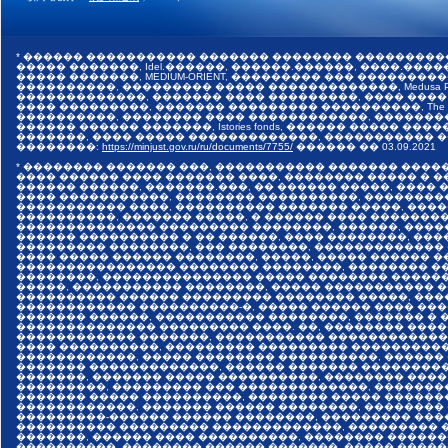
* ������ ����������� ������� �������� ���������
����� �������, Idel.������, ������.������, ����.������,
����� �������, MEDIUM-ORIENT, ��������� ��� �����
����������, ��������� ����� �������������, Medusa Pr
�������������, ������� ���� ���������, ���� ����
���� ���������, ������� ��������� ����������, The I
����������, �������� ���� ������������, �������
������ ������ �������, Istories fonds, ������ �����
�������, ���� ����� �������������, ����������� ���
��������:
https://minjust.gov.ru/ru/documents/7755/
������ ��
03.09.2021
* �������� ������� ���, ����������� ������� ����
���� ������ ���� ������� ����, �������� ����� � 
������ ������, �������.���, �� ������ �����, ����
���� �����������, �������� ����������, ��������
����������� ����, ���������� ������� �����, ���
����������, ������� �����, � ������ ���� �������
�������������� ��������� ��������, ������, ����
������ ���������� � �� ������, ���� ��������, ����
��������� ��������, ��� ��������, �������������
���� ����� ������ ��������, �����, ����� ������ 
���������������� �������� ��������, �������� ��
��������, ��������������� ����� �������� �����
�����, ����������� ��������, ����� ����������� 
���������� ������ ��������� �������� �����, ���
������������ ����������-�, ����� ������ ���� ���
������� ������, ����������� ��������, ������� � 
�������������� ��������� ����. ��, �������� ����
������������ �������, ����������� �������������
���� ����������, ��������� ��������� ����������
������������, ����� �������� ����������, ������
������� �������������, ������ ������� ���������
�������, ������� ����� ����������, �������� ����
���������, ��������� ��� �������������, �������
������� ����� ����������, �������� ����� ������
������������, ������� ������ ��������, ��������
���������-������ ������ ��������, ��������� ���
���������� ��������� �������������, ��������� �
�������, ������ ���� ����������, �������� ������
����������, �������� ������ �������, ����� �����