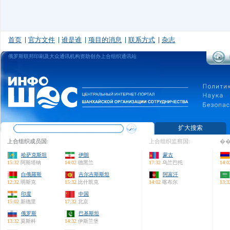
首页
官方文件
谁是谁
项目的消息
联系方式
杂志
俄罗斯联邦印刷及大众通讯机构资助创办上合组织通讯站
扩大搜索
上合组织成员国:
上合组织监察国:
��
哈萨克斯坦
伊朗
蒙古
15:32
阿斯塔纳
14:02
德黑兰
17:32
乌兰巴托
14:0
白俄羅斯
吉尔吉斯斯坦
阿富汗
12:32
明斯克
15:32
比什凯克
14:02
喀布尔
13:3
印度
中国
15:02
新德里
17:32
北京
俄罗斯
巴基斯坦
13:32
莫斯科
14:32
伊斯兰堡