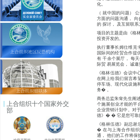
化。
（ 就中国的问题） 
方面的问题沟通， 向
的 探讨， 及互留联
项目的主题是由《格林
投资开发的。
执行董事长姆仕维克卡
国际间的经贸合作提供
有 千余个展厅， 每
际贸 易展览会， 诚
《格林伍德》会议中心
在网上给我们留言希望
停车场、现代化设施和
务� 。
商务总监朱耷先生阐述
上合组织十个国家外交
个施展创业才能的平台
部
企业营销计划中。对于
德》� � 它是您可靠
《格林伍德》副总谢尔
� 在与上海合作组
通， 他们的工作将保