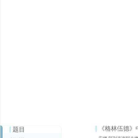
《格林伍德》
题目