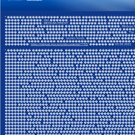
* ������ ����������� ������� �������� ���������
����� �������, Idel.������, ������.������, ����.������,
����� �������, MEDIUM-ORIENT, ��������� ��� �����
����������, ��������� ����� �������������, Medusa Pr
�������������, ������� ���� ���������, ���� ����
���� ���������, ������� ��������� ����������, The I
����������, �������� ���� ������������, �������
������ ������ �������, Istories fonds, ������ �����
�������, ���� ����� �������������, ����������� ���
��������:
https://minjust.gov.ru/ru/documents/7755/
������ ��
03.09.2021
* �������� ������� ���, ����������� ������� ����
���� ������ ���� ������� ����, �������� ����� � 
������ ������, �������.���, �� ������ �����, ����
���� �����������, �������� ����������, ��������
����������� ����, ���������� ������� �����, ���
����������, ������� �����, � ������ ���� �������
�������������� ��������� ��������, ������, ����
������ ���������� � �� ������, ���� ��������, ����
��������� ��������, ��� ��������, �������������
���� ����� ������ ��������, �����, ����� ������ 
���������������� �������� ��������, �������� ��
��������, ��������������� ����� �������� �����
�����, ����������� ��������, ����� ����������� 
���������� ������ ��������� �������� �����, ���
������������ ����������-�, ����� ������ ���� ���
������� ������, ����������� ��������, ������� � 
�������������� ��������� ����. ��, �������� ����
������������ �������, ����������� �������������
���� ����������, ��������� ��������� ����������
������������, ����� �������� ����������, ������
������� �������������, ������ ������� ���������
�������, ������� ����� ����������, �������� ����
���������, ��������� ��� �������������, �������
������� ����� ����������, �������� ����� ������
������������, ������� ������ ��������, ��������
���������-������ ������ ��������, ��������� ���
���������� ��������� �������������, ��������� �
�������, ������ ���� ����������, �������� ������
����������, �������� ������ �������, ����� �����