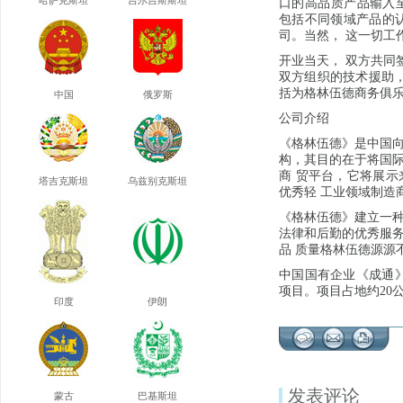
哈萨克斯坦
吉尔吉斯斯坦
口的高品质产品输入至
包括不同领域产品的认
司。当然， 这一切工
开业当天， 双方共同签
双方组织的技术援助，
括为格林伍德商务俱乐
中国
俄罗斯
公司介绍
《格林伍德》是中国
构，其目的在于将国
商 贸平台，它将展
塔吉克斯坦
乌兹别克斯坦
优秀轻 工业领域制造
《格林伍德》建立一
法律和后勤的优秀服
品 质量格林伍德源源
中国国有企业《成通》
项目。项目占地约20
印度
伊朗
发表评论
蒙古
巴基斯坦