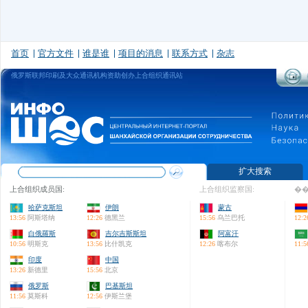
首页
官方文件
谁是谁
项目的消息
联系方式
杂志
俄罗斯联邦印刷及大众通讯机构资助创办上合组织通讯站
扩大搜索
上合组织成员国:
上合组织监察国:
��
哈萨克斯坦
伊朗
蒙古
13:56
阿斯塔纳
12:26
德黑兰
15:56
乌兰巴托
12:2
白俄羅斯
吉尔吉斯斯坦
阿富汗
10:56
明斯克
13:56
比什凯克
12:26
喀布尔
11:5
印度
中国
13:26
新德里
15:56
北京
俄罗斯
巴基斯坦
11:56
莫斯科
12:56
伊斯兰堡