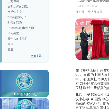
安娜 阿列克谢耶夫
上海精神
23.09.2011 12:43
文明之间的对话
反恐怖主义
俄罗斯
经济及商业
"大家的胜利..."
时代的联系
上合组织的出色人物
民间外交
青年人的主动性
邻国
能源
所有主题 »
在《格林伍德》商贸投
说， 在俄的中国人在
中， 有国家杜马伊万
府 对外经贸合作部部
罗斯 联邦一些部委的
此后， 吴邦国先生揭
议中心� � 国贸中
画家的名家之作。随后
定了这些品牌在国外做