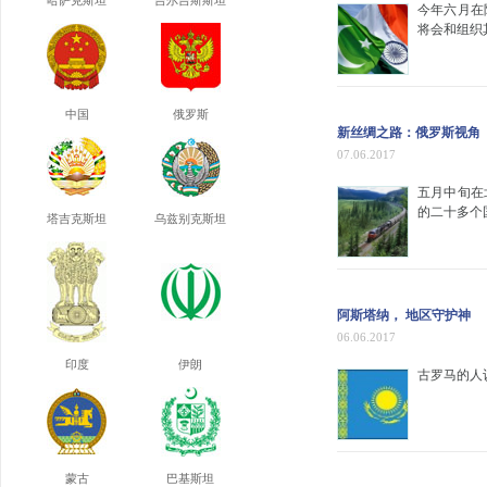
哈萨克斯坦
吉尔吉斯斯坦
今年六月在
将会和组织
中国
俄罗斯
新丝绸之路：俄罗斯视角
07.06.2017
五月中旬在
的二十多个
塔吉克斯坦
乌兹别克斯坦
阿斯塔纳， 地区守护神
06.06.2017
印度
伊朗
古罗马的人
蒙古
巴基斯坦