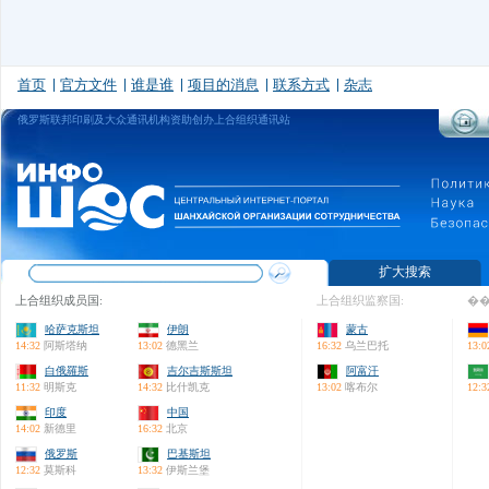
首页
官方文件
谁是谁
项目的消息
联系方式
杂志
俄罗斯联邦印刷及大众通讯机构资助创办上合组织通讯站
扩大搜索
上合组织成员国:
上合组织监察国:
��
哈萨克斯坦
伊朗
蒙古
14:32
阿斯塔纳
13:02
德黑兰
16:32
乌兰巴托
13:0
白俄羅斯
吉尔吉斯斯坦
阿富汗
11:32
明斯克
14:32
比什凯克
13:02
喀布尔
12:3
印度
中国
14:02
新德里
16:32
北京
俄罗斯
巴基斯坦
12:32
莫斯科
13:32
伊斯兰堡