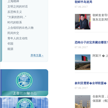
上海精神
朝鲜半岛迷局
文明之间的对话
07.06.2017
反恐怖主义
朝鲜发射导
"大家的胜利..."
致东北亚局
时代的联系
上合组织的出色人物
民间外交
青年人的主动性
恐怖分子的宝库藏在哪里?
邻国
07.06.2017
能源
所有主题 »
阿富汗 �
叙利亚需要�全球联盟�
07.06.2017
在叙利亚，
保国家（俄罗