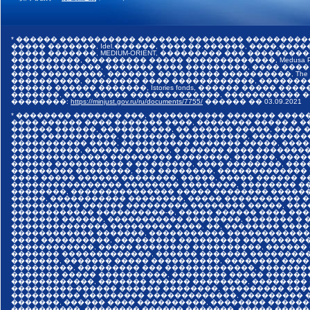
* ������ ����������� ������� �������� ���������
����� �������, Idel.������, ������.������, ����.������,
����� �������, MEDIUM-ORIENT, ��������� ��� �����
����������, ��������� ����� �������������, Medusa Pr
�������������, ������� ���� ���������, ���� ����
���� ���������, ������� ��������� ����������, The I
����������, �������� ���� ������������, �������
������ ������ �������, Istories fonds, ������ �����
�������, ���� ����� �������������, ����������� ���
��������:
https://minjust.gov.ru/ru/documents/7755/
������ ��
03.09.2021
* �������� ������� ���, ����������� ������� ����
���� ������ ���� ������� ����, �������� ����� � 
������ ������, �������.���, �� ������ �����, ����
���� �����������, �������� ����������, ��������
����������� ����, ���������� ������� �����, ���
����������, ������� �����, � ������ ���� �������
�������������� ��������� ��������, ������, ����
������ ���������� � �� ������, ���� ��������, ����
��������� ��������, ��� ��������, �������������
���� ����� ������ ��������, �����, ����� ������ 
���������������� �������� ��������, �������� ��
��������, ��������������� ����� �������� �����
�����, ����������� ��������, ����� ����������� 
���������� ������ ��������� �������� �����, ���
������������ ����������-�, ����� ������ ���� ���
������� ������, ����������� ��������, ������� � 
�������������� ��������� ����. ��, �������� ����
������������ �������, ����������� �������������
���� ����������, ��������� ��������� ����������
������������, ����� �������� ����������, ������
������� �������������, ������ ������� ���������
�������, ������� ����� ����������, �������� ����
���������, ��������� ��� �������������, �������
������� ����� ����������, �������� ����� ������
������������, ������� ������ ��������, ��������
���������-������ ������ ��������, ��������� ���
���������� ��������� �������������, ��������� �
�������, ������ ���� ����������, �������� ������
����������, �������� ������ �������, ����� �����