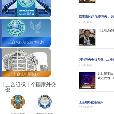
巴贺吉约尔 哈基莫夫：
07.06.2017
《上海合作
阿利莫夫�拉希德：上海
07.06.2017
21世纪带
观过程的一
上合组织十个国家外交
部
上合组织的新巨头
07.06.2017