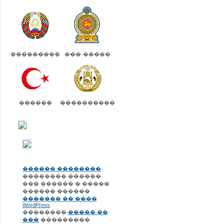
���������
���-�����
������
����������
������ ��������
�������� ������
��� ������ � �����.
������ ������
������� �� ����
WordPress
��������
����� ��
���
���������