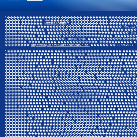
* ������ ����������� ������� �������� ���������
����� �������, Idel.������, ������.������, ����.������,
����� �������, MEDIUM-ORIENT, ��������� ��� �����
����������, ��������� ����� �������������, Medusa Pr
�������������, ������� ���� ���������, ���� ����
���� ���������, ������� ��������� ����������, The I
����������, �������� ���� ������������, �������
������ ������ �������, Istories fonds, ������ �����
�������, ���� ����� �������������, ����������� ���
��������:
https://minjust.gov.ru/ru/documents/7755/
������ ��
03.09.2021
* �������� ������� ���, ����������� ������� ����
���� ������ ���� ������� ����, �������� ����� � 
������ ������, �������.���, �� ������ �����, ����
���� �����������, �������� ����������, ��������
����������� ����, ���������� ������� �����, ���
����������, ������� �����, � ������ ���� �������
�������������� ��������� ��������, ������, ����
������ ���������� � �� ������, ���� ��������, ����
��������� ��������, ��� ��������, �������������
���� ����� ������ ��������, �����, ����� ������ 
���������������� �������� ��������, �������� ��
��������, ��������������� ����� �������� �����
�����, ����������� ��������, ����� ����������� 
���������� ������ ��������� �������� �����, ���
������������ ����������-�, ����� ������ ���� ���
������� ������, ����������� ��������, ������� � 
�������������� ��������� ����. ��, �������� ����
������������ �������, ����������� �������������
���� ����������, ��������� ��������� ����������
������������, ����� �������� ����������, ������
������� �������������, ������ ������� ���������
�������, ������� ����� ����������, �������� ����
���������, ��������� ��� �������������, �������
������� ����� ����������, �������� ����� ������
������������, ������� ������ ��������, ��������
���������-������ ������ ��������, ��������� ���
���������� ��������� �������������, ��������� �
�������, ������ ���� ����������, �������� ������
����������, �������� ������ �������, ����� �����