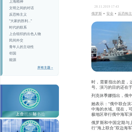
上海精神
28.11.2019 17:43
文明之间的对话
俄罗斯
安全
反恐怖主
反恐怖主义
"大家的胜利..."
时代的联系
上合组织的出色人物
民间外交
青年人的主动性
邻国
能源
所有主题 »
时，需要指出的是，
号。演习的目的还在于
列克休季娜指出，俄
她表示：“俄中联合
中海的水域。现在，
极地区举行俄中海军演
俄罗斯和中国定期与上
行“海上联合”双边海军