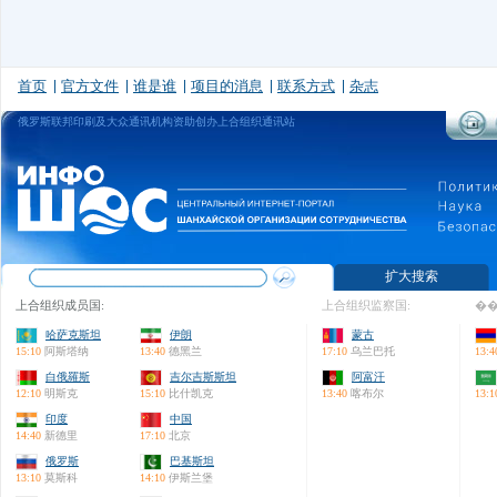
首页
官方文件
谁是谁
项目的消息
联系方式
杂志
俄罗斯联邦印刷及大众通讯机构资助创办上合组织通讯站
扩大搜索
上合组织成员国:
上合组织监察国:
��
哈萨克斯坦
伊朗
蒙古
15:10
阿斯塔纳
13:40
德黑兰
17:10
乌兰巴托
13:4
白俄羅斯
吉尔吉斯斯坦
阿富汗
12:10
明斯克
15:10
比什凯克
13:40
喀布尔
13:1
印度
中国
14:40
新德里
17:10
北京
俄罗斯
巴基斯坦
13:10
莫斯科
14:10
伊斯兰堡