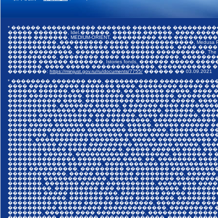
* ������ ����������� ������� �������� ���������
����� �������, Idel.������, ������.������, ����.������,
����� �������, MEDIUM-ORIENT, ��������� ��� �����
����������, ��������� ����� �������������, Medusa Pr
�������������, ������� ���� ���������, ���� ����
���� ���������, ������� ��������� ����������, The I
����������, �������� ���� ������������, �������
������ ������ �������, Istories fonds, ������ �����
�������, ���� ����� �������������, ����������� ���
��������:
https://minjust.gov.ru/ru/documents/7755/
������ ��
03.09.2021
* �������� ������� ���, ����������� ������� ����
���� ������ ���� ������� ����, �������� ����� � 
������ ������, �������.���, �� ������ �����, ����
���� �����������, �������� ����������, ��������
����������� ����, ���������� ������� �����, ���
����������, ������� �����, � ������ ���� �������
�������������� ��������� ��������, ������, ����
������ ���������� � �� ������, ���� ��������, ����
��������� ��������, ��� ��������, �������������
���� ����� ������ ��������, �����, ����� ������ 
���������������� �������� ��������, �������� ��
��������, ��������������� ����� �������� �����
�����, ����������� ��������, ����� ����������� 
���������� ������ ��������� �������� �����, ���
������������ ����������-�, ����� ������ ���� ���
������� ������, ����������� ��������, ������� � 
�������������� ��������� ����. ��, �������� ����
������������ �������, ����������� �������������
���� ����������, ��������� ��������� ����������
������������, ����� �������� ����������, ������
������� �������������, ������ ������� ���������
�������, ������� ����� ����������, �������� ����
���������, ��������� ��� �������������, �������
������� ����� ����������, �������� ����� ������
������������, ������� ������ ��������, ��������
���������-������ ������ ��������, ��������� ���
���������� ��������� �������������, ��������� �
�������, ������ ���� ����������, �������� ������
����������, �������� ������ �������, ����� �����