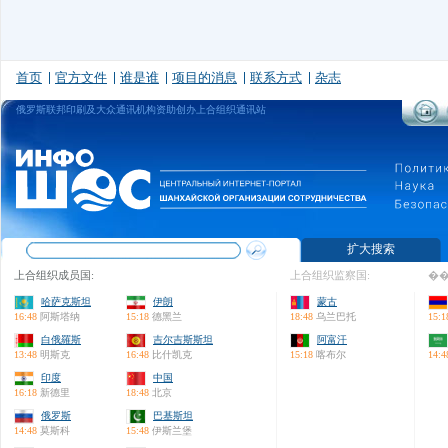
首页
官方文件
谁是谁
项目的消息
联系方式
杂志
俄罗斯联邦印刷及大众通讯机构资助创办上合组织通讯站
扩大搜索
上合组织成员国:
上合组织监察国:
��
哈萨克斯坦
伊朗
蒙古
16:48
阿斯塔纳
15:18
德黑兰
18:48
乌兰巴托
15:1
白俄羅斯
吉尔吉斯斯坦
阿富汗
13:48
明斯克
16:48
比什凯克
15:18
喀布尔
14:4
印度
中国
16:18
新德里
18:48
北京
俄罗斯
巴基斯坦
14:48
莫斯科
15:48
伊斯兰堡