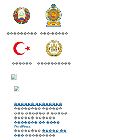
���������
���-�����
������
����������
������ ��������
�������� ������
��� ������ � �����.
������ ������
������� �� ����
WordPress
��������
����� ��
���
���������