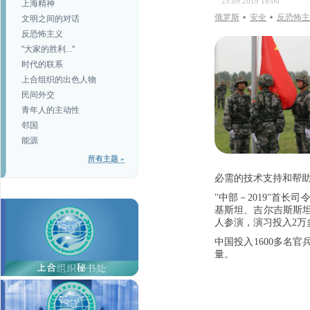
25.09.2019 18:00
上海精神
俄罗斯
安全
反恐怖主
文明之间的对话
反恐怖主义
"大家的胜利..."
时代的联系
上合组织的出色人物
民间外交
青年人的主动性
邻国
能源
所有主题 »
必需的技术支持和帮
"中部－2019"首长
基斯坦、吉尔吉斯斯坦
人参演，演习投入2万
中国投入1600多名官
量。