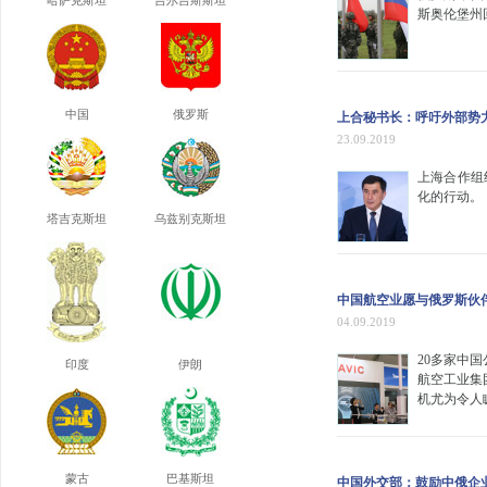
哈萨克斯坦
吉尔吉斯斯坦
斯奥伦堡州
中国
俄罗斯
上合秘书长：呼吁外部势
23.09.2019
上海合作组
化的行动。
塔吉克斯坦
乌兹别克斯坦
中国航空业愿与俄罗斯伙
04.09.2019
20多家中
印度
伊朗
航空工业集
机尤为令人
蒙古
巴基斯坦
中国外交部：鼓励中俄企