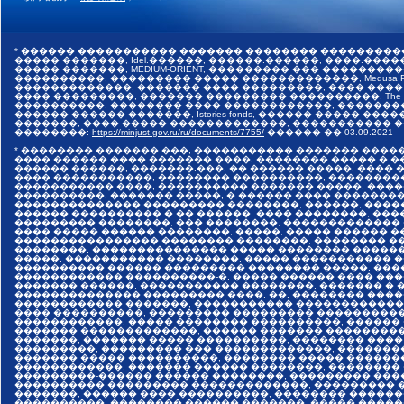
* ������ ����������� ������� �������� ���������
����� �������, Idel.������, ������.������, ����.������,
����� �������, MEDIUM-ORIENT, ��������� ��� �����
����������, ��������� ����� �������������, Medusa Pr
�������������, ������� ���� ���������, ���� ����
���� ���������, ������� ��������� ����������, The I
����������, �������� ���� ������������, �������
������ ������ �������, Istories fonds, ������ �����
�������, ���� ����� �������������, ����������� ���
��������:
https://minjust.gov.ru/ru/documents/7755/
������ ��
03.09.2021
* �������� ������� ���, ����������� ������� ����
���� ������ ���� ������� ����, �������� ����� � 
������ ������, �������.���, �� ������ �����, ����
���� �����������, �������� ����������, ��������
����������� ����, ���������� ������� �����, ���
����������, ������� �����, � ������ ���� �������
�������������� ��������� ��������, ������, ����
������ ���������� � �� ������, ���� ��������, ����
��������� ��������, ��� ��������, �������������
���� ����� ������ ��������, �����, ����� ������ 
���������������� �������� ��������, �������� ��
��������, ��������������� ����� �������� �����
�����, ����������� ��������, ����� ����������� 
���������� ������ ��������� �������� �����, ���
������������ ����������-�, ����� ������ ���� ���
������� ������, ����������� ��������, ������� � 
�������������� ��������� ����. ��, �������� ����
������������ �������, ����������� �������������
���� ����������, ��������� ��������� ����������
������������, ����� �������� ����������, ������
������� �������������, ������ ������� ���������
�������, ������� ����� ����������, �������� ����
���������, ��������� ��� �������������, �������
������� ����� ����������, �������� ����� ������
������������, ������� ������ ��������, ��������
���������-������ ������ ��������, ��������� ���
���������� ��������� �������������, ��������� �
�������, ������ ���� ����������, �������� ������
����������, �������� ������ �������, ����� �����