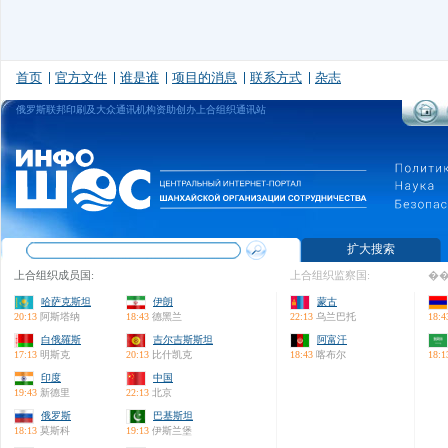
首页
官方文件
谁是谁
项目的消息
联系方式
杂志
俄罗斯联邦印刷及大众通讯机构资助创办上合组织通讯站
扩大搜索
上合组织成员国:
上合组织监察国:
��
哈萨克斯坦
伊朗
蒙古
20:13
阿斯塔纳
18:43
德黑兰
22:13
乌兰巴托
18:4
白俄羅斯
吉尔吉斯斯坦
阿富汗
17:13
明斯克
20:13
比什凯克
18:43
喀布尔
18:1
印度
中国
19:43
新德里
22:13
北京
俄罗斯
巴基斯坦
18:13
莫斯科
19:13
伊斯兰堡