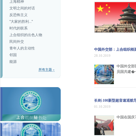
上海精神
文明之间的对话
反恐怖主义
"大家的胜利..."
时代的联系
上合组织的出色人物
民间外交
青年人的主动性
中国外交部：上合组织框
邻国
28.10.2019
能源
中国外交部
所有主题 »
员国共建�
长剑-100新型超音速巡
01.10.2019
中国在国庆