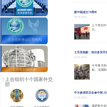
新中国成立70周年
30.09.2019
上个世纪中
力。
土耳其抱歉：埃尔多安开
26.09.2019
今年春天的
权。 在国
上合组织十个国家外交
部
中方参演官兵在�中部-2
25.09.2019
俄罗斯中央