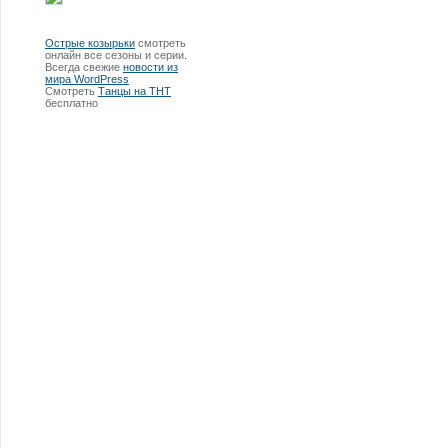
Острые козырьки
смотреть
онлайн все сезоны и серии.
Всегда свежие
новости из
мира WordPress
Смотреть
Танцы на ТНТ
бесплатно