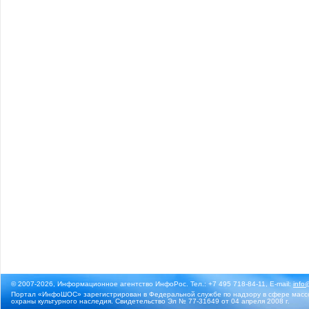
© 2007-2026, Информационное агентство ИнфоРос. Тел.: +7 495 718-84-11, E-mail:
info
Портал «ИнфоШОС» зарегистрирован в Федеральной службе по надзору в сфере массо
охраны культурного наследия. Свидетельство Эл № 77-31649 от 04 апреля 2008 г.