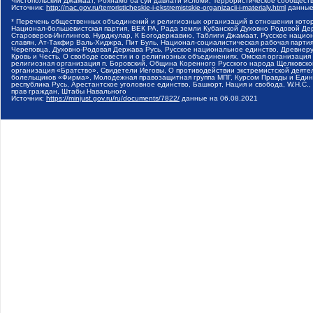
Чистопольский Джамаат, Рохнамо ба суи давлати исломи, Террористическое сообщест
Источник:
http://nac.gov.ru/terroristicheskie-i-ekstremistskie-organizacii-i-materialy.html
данные
* Перечень общественных объединений и религиозных организаций в отношении котор
Национал-большевистская партия, ВЕК РА, Рада земли Кубанской Духовно Родовой Де
Староверов-Инглингов, Нурджулар, К Богодержавию, Таблиги Джамаат, Русское наци
славян, Ат-Такфир Валь-Хиджра, Пит Буль, Национал-социалистическая рабочая парт
Череповца, Духовно-Родовая Держава Русь, Русское национальное единство, Древнер
Кровь и Честь, О свободе совести и о религиозных объединениях, Омская организаци
религиозная организация п. Боровский, Община Коренного Русского народа Щелковског
организация «Братство», Свидетели Иеговы, О противодействии экстремистской деяте
болельщиков «Фирма», Молодежная правозащитная группа МПГ, Курсом Правды и Единен
республика Русь, Арестантское уголовное единство, Башкорт, Нация и свобода, W.H.С
прав граждан, Штабы Навального
Источник:
https://minjust.gov.ru/ru/documents/7822/
данные на
06.08.2021