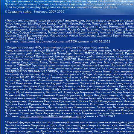
При цитировании и перепечатке материалов ссылка на портал «ИнфоШОС» обязательн
Для использования материалов в печатных изданиях необходимо письменное согласие
Если вы увидели ошибку, выделите ее мышкой и нажмите клавиши Ctrl+Enter
©
Создание сайта
- Инфорос, 2007-2026
* Реестр иностранных средств массовой информации, выполняющих функции иностранн
Голос Америки, Idel.Реалии, Кавказ.Реалии, Крым.Реалии, Телеканал Настоящее Время
Людмила Алексеевна, Маркелов Сергей Евгеньевич, Камалягин Денис Николаевич, Апах
Александрович, Маняхин Петр Борисович, Ярош Юлия Петровна, Чуракова Ольга Влади
Гройсман Софья Романовна, Рождественский Илья Дмитриевич, Апухтина Юлия Владимир
Шмагун Олеся Валентиновна, Мароховская Алеся Алексеевна, Долинина Ирина Никола
редактор 2021, Вега 2021
Источник:
https://minjust.gov.ru/ru/documents/7755/
данные на
03.09.2021
* Сведения реестра НКО, выполняющих функции иностранного агента:
Фонд защиты прав граждан Штаб, Институт права и публичной политики, Лаборатория
Гуманитарное действие, Открытый Петербург, Феникс ПЛЮС, Лига Избирателей, Правов
Крест, Центр Хасдей Ерушалаим, Центр поддержки и содействия развитию средств мас
информационных инициатив Действие, ВМЕСТЕ, Благотворительный фонд охраны здоров
Так, центр Сова, центр Анна, Проект Апрель, Самарская губерния, Эра здоровья, пр
защиты СИБАЛЬТ, Уральская правозащитная группа, Женщины Евразии, Рязанский Мемо
человека, Дальневосточный центр развития гражданских инициатив и социального пар
АКАДЕМИЯ ПО ПРАВАМ ЧЕЛОВЕКА, Частное учреждение Совета Министров северных стр
Массовой Информации, Институт развития прессы - Сибирь, Фонд поддержки свободы 
агентство МЕМО. РУ, Институт региональной прессы, Институт Развития Свободы Инф
Борисовна, Таранова Юлия Николаевна, Туровский Александр Алексеевич, Васильева 
Сергей Георгиевич, Пивоваров Андрей Сергеевич, Писемский Евгений Александрович,
Викторович, Шарипков Олег Викторович, Мальсагов Муса Асланович, Мошель Ирина Ар
Александровна, Исламов Тимур Рифгатович, Романова Ольга Евгеньевна, Щаров Серг
Паутов Юрий Анатольевич, Верховский Александр Маркович, Пислакова-Паркер Марина
Рачинский Ян Збигневич, Жемкова Елена Борисовна, Гудков Лев Дмитриевич, Иллари
Николай Алексеевич, Блинушов Андрей Юрьевич, Мосин Алексей Геннадьевич, Гефтер
Владимировна, Баженова Светлана Куприяновна, Исаев Сергей Владимирович, Максим
Буртина Елена Юрьевна, Гендель Людмила Залмановна, Кокорина Екатерина Алексеев
Подузов Сергей Васильевич, Протасова Ирина Вячеславовна, Литинский Леонид Борис
Добровольская Анна Дмитриевна, Королева Александра Евгеньевна, Смирнов Владими
Петрович, Полякова Мара Федоровна, Резник Генри Маркович, Захаров Герман Конста
Источник:
http://unro.minjust.ru/NKOForeignAgent.aspx
данные на
28.08.2021
* Единый федеральный список организаций, в том числе иностранных и международны
Высший военный Маджлисуль Шура, Конгресс народов Ичкерии и Дагестана, Аль-Каида, 
Движение Талибан, Исламская партия Туркестана, Общество социальных реформ, Общес
Исламское государство, Джабха аль-Нусра ли-Ахль аш-Шам, Народное ополчение имен