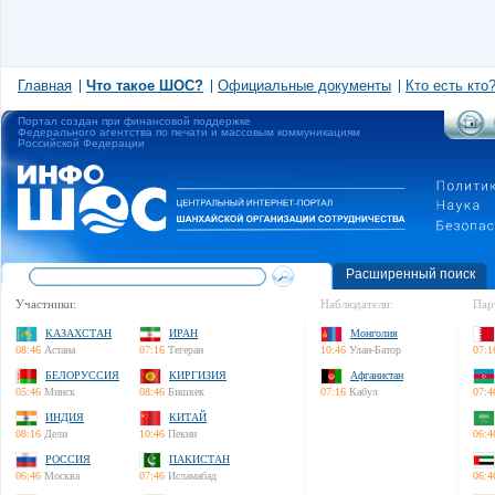
Главная
Что такое ШОС?
Официальные документы
Кто есть кто
Портал создан при финансовой поддержке
Федерального агентства по печати и массовым коммуникациям
Российской Федерации
Расширенный поиск
Участники:
Наблюдатели:
Пар
КАЗАХСТАН
ИРАН
Монголия
08:46
Астана
07:16
Тегеран
10:46
Улан-Батор
07:1
БЕЛОРУССИЯ
КИРГИЗИЯ
Афганистан
05:46
Минск
08:46
Бишкек
07:16
Кабул
07:4
ИНДИЯ
КИТАЙ
08:16
Дели
10:46
Пекин
06:4
РОССИЯ
ПАКИСТАН
06:46
Москва
07:46
Исламабад
06:4