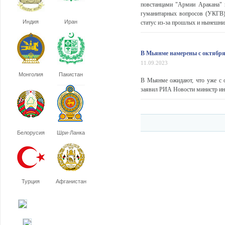
повстанцами "Армии Аракана" 
гуманитарных вопросов (УКГВ)
Индия
Иран
статус из-за прошлых и нынешни
В Мьянме намерены с октябр
11.09.2023
Монголия
Пакистан
В Мьянме ожидают, что уже с о
заявил РИА Новости министр ин
Белорусия
Шри-Ланка
Турция
Афганистан