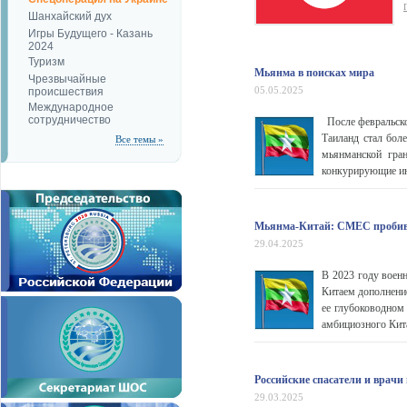
Шанхайский дух
Игры Будущего - Казань
2024
Туризм
Мьянма в поисках мира
Чрезвычайные
05.05.2025
происшествия
Международное
сотрудничество
После февральско
Таиланд стал бол
Все темы »
мьянманской гран
конкурирующие ин
Мьянма-Китай: CMEC пробива
29.04.2025
В 2023 году воен
Китаем дополнени
ее глубоководном
амбициозного Кит
Российские спасатели и врач
29.03.2025