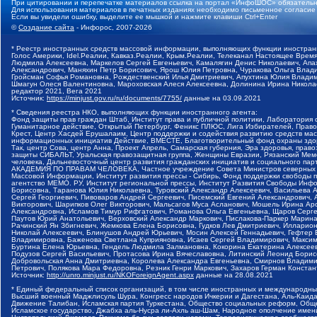
При цитировании и перепечатке материалов ссылка на портал «ИнфоШОС» обязательн
Для использования материалов в печатных изданиях необходимо письменное согласие
Если вы увидели ошибку, выделите ее мышкой и нажмите клавиши Ctrl+Enter
©
Создание сайта
- Инфорос, 2007-2026
* Реестр иностранных средств массовой информации, выполняющих функции иностранн
Голос Америки, Idel.Реалии, Кавказ.Реалии, Крым.Реалии, Телеканал Настоящее Время
Людмила Алексеевна, Маркелов Сергей Евгеньевич, Камалягин Денис Николаевич, Апах
Александрович, Маняхин Петр Борисович, Ярош Юлия Петровна, Чуракова Ольга Влади
Гройсман Софья Романовна, Рождественский Илья Дмитриевич, Апухтина Юлия Владимир
Шмагун Олеся Валентиновна, Мароховская Алеся Алексеевна, Долинина Ирина Никола
редактор 2021, Вега 2021
Источник:
https://minjust.gov.ru/ru/documents/7755/
данные на
03.09.2021
* Сведения реестра НКО, выполняющих функции иностранного агента:
Фонд защиты прав граждан Штаб, Институт права и публичной политики, Лаборатория
Гуманитарное действие, Открытый Петербург, Феникс ПЛЮС, Лига Избирателей, Правов
Крест, Центр Хасдей Ерушалаим, Центр поддержки и содействия развитию средств мас
информационных инициатив Действие, ВМЕСТЕ, Благотворительный фонд охраны здоров
Так, центр Сова, центр Анна, Проект Апрель, Самарская губерния, Эра здоровья, пр
защиты СИБАЛЬТ, Уральская правозащитная группа, Женщины Евразии, Рязанский Мемо
человека, Дальневосточный центр развития гражданских инициатив и социального пар
АКАДЕМИЯ ПО ПРАВАМ ЧЕЛОВЕКА, Частное учреждение Совета Министров северных стр
Массовой Информации, Институт развития прессы - Сибирь, Фонд поддержки свободы 
агентство МЕМО. РУ, Институт региональной прессы, Институт Развития Свободы Инф
Борисовна, Таранова Юлия Николаевна, Туровский Александр Алексеевич, Васильева 
Сергей Георгиевич, Пивоваров Андрей Сергеевич, Писемский Евгений Александрович,
Викторович, Шарипков Олег Викторович, Мальсагов Муса Асланович, Мошель Ирина Ар
Александровна, Исламов Тимур Рифгатович, Романова Ольга Евгеньевна, Щаров Серг
Паутов Юрий Анатольевич, Верховский Александр Маркович, Пислакова-Паркер Марина
Рачинский Ян Збигневич, Жемкова Елена Борисовна, Гудков Лев Дмитриевич, Иллари
Николай Алексеевич, Блинушов Андрей Юрьевич, Мосин Алексей Геннадьевич, Гефтер
Владимировна, Баженова Светлана Куприяновна, Исаев Сергей Владимирович, Максим
Буртина Елена Юрьевна, Гендель Людмила Залмановна, Кокорина Екатерина Алексеев
Подузов Сергей Васильевич, Протасова Ирина Вячеславовна, Литинский Леонид Борис
Добровольская Анна Дмитриевна, Королева Александра Евгеньевна, Смирнов Владими
Петрович, Полякова Мара Федоровна, Резник Генри Маркович, Захаров Герман Конста
Источник:
http://unro.minjust.ru/NKOForeignAgent.aspx
данные на
28.08.2021
* Единый федеральный список организаций, в том числе иностранных и международны
Высший военный Маджлисуль Шура, Конгресс народов Ичкерии и Дагестана, Аль-Каида, 
Движение Талибан, Исламская партия Туркестана, Общество социальных реформ, Общес
Исламское государство, Джабха аль-Нусра ли-Ахль аш-Шам, Народное ополчение имен