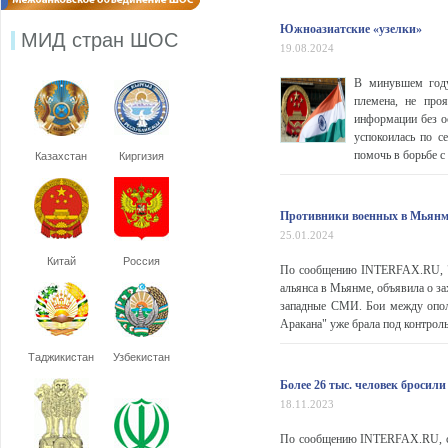
Южноазиатские «узелки»
МИД стран ШОС
19.08.2024
В минувшем году
племена, не про
информации без о
успокоилась по с
помочь в борьбе с
Казахстан
Киргизия
Противники военных в Мьянме 
25.01.2024
Китай
Россия
По сообщению INTERFAX.RU, "А
альянса в Мьянме, объявила о за
западные СМИ. Бои между опол
Аракана" уже брала под контроль 
Таджикистан
Узбекистан
Более 26 тыс. человек бросил
18.11.2023
По сообщению INTERFAX.RU, св