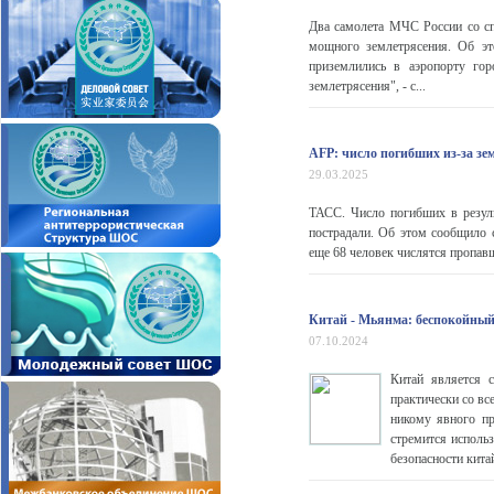
Два самолета МЧС России со с
мощного землетрясения. Об э
приземлились в аэропорту го
землетрясения", - с...
AFP: число погибших из-за зе
29.03.2025
ТАСС. Число погибших в резуль
пострадали. Об этом сообщило с
еще 68 человек числятся пропавш
Китай - Мьянма: беспокойный
07.10.2024
Китай является 
практически со в
никому явного п
стремится использ
безопасности кита