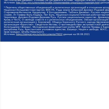
Чистопольский Джамаат, Рохнамо ба суи давлати исломи, Террористическое сообщест
Источник:
http://nac.gov.ru/terroristicheskie-i-ekstremistskie-organizacii-i-materialy.html
данные
* Перечень общественных объединений и религиозных организаций в отношении котор
Национал-большевистская партия, ВЕК РА, Рада земли Кубанской Духовно Родовой Де
Староверов-Инглингов, Нурджулар, К Богодержавию, Таблиги Джамаат, Русское наци
славян, Ат-Такфир Валь-Хиджра, Пит Буль, Национал-социалистическая рабочая парт
Череповца, Духовно-Родовая Держава Русь, Русское национальное единство, Древнер
Кровь и Честь, О свободе совести и о религиозных объединениях, Омская организаци
религиозная организация п. Боровский, Община Коренного Русского народа Щелковског
организация «Братство», Свидетели Иеговы, О противодействии экстремистской деяте
болельщиков «Фирма», Молодежная правозащитная группа МПГ, Курсом Правды и Единен
республика Русь, Арестантское уголовное единство, Башкорт, Нация и свобода, W.H.С
прав граждан, Штабы Навального
Источник:
https://minjust.gov.ru/ru/documents/7822/
данные на
06.08.2021