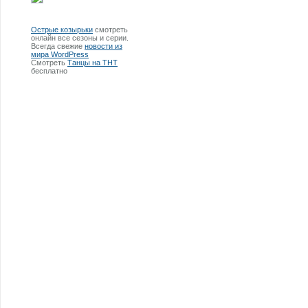
Острые козырьки
смотреть
онлайн все сезоны и серии.
Всегда свежие
новости из
мира WordPress
Смотреть
Танцы на ТНТ
бесплатно