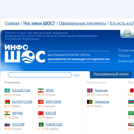
Главная
Что такое ШОС?
Официальные документы
Кто есть кто
Портал создан при финансовой поддержке
Федерального агентства по печати и массовым коммуникациям
Российской Федерации
Расширенный поиск
Участники:
Наблюдатели:
Пар
КАЗАХСТАН
ИРАН
Монголия
08:24
Астана
06:54
Тегеран
10:24
Улан-Батор
06:5
БЕЛОРУССИЯ
КИРГИЗИЯ
Афганистан
05:24
Минск
08:24
Бишкек
06:54
Кабул
07:2
ИНДИЯ
КИТАЙ
07:54
Дели
10:24
Пекин
06:2
РОССИЯ
ПАКИСТАН
06:24
Москва
07:24
Исламабад
06:2