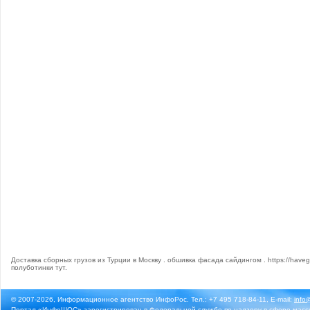
Доставка сборных грузов из Турции в Москву
.
обшивка фасада сайдингом
.
https://haveg
полуботинки тут
.
© 2007-2026, Информационное агентство ИнфоРос. Тел.: +7 495 718-84-11, E-mail:
info
Портал «ИнфоШОС» зарегистрирован в Федеральной службе по надзору в сфере массо