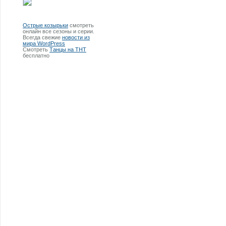
Острые козырьки
смотреть
онлайн все сезоны и серии.
Всегда свежие
новости из
мира WordPress
Смотреть
Танцы на ТНТ
бесплатно