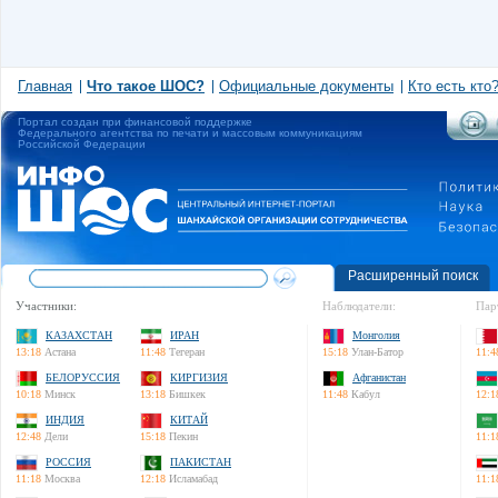
Главная
Что такое ШОС?
Официальные документы
Кто есть кто
Портал создан при финансовой поддержке
Федерального агентства по печати и массовым коммуникациям
Российской Федерации
Расширенный поиск
Участники:
Наблюдатели:
Пар
КАЗАХСТАН
ИРАН
Монголия
13:18
Астана
11:48
Тегеран
15:18
Улан-Батор
11:4
БЕЛОРУССИЯ
КИРГИЗИЯ
Афганистан
10:18
Минск
13:18
Бишкек
11:48
Кабул
12:1
ИНДИЯ
КИТАЙ
12:48
Дели
15:18
Пекин
11:1
РОССИЯ
ПАКИСТАН
11:18
Москва
12:18
Исламабад
11:1