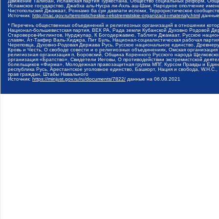
Движение Талибан, Исламская партия Туркестана, Общество социальных реформ, Общес
Исламское государство, Джабха аль-Нусра ли-Ахль аш-Шам, Народное ополчение имен
Чистопольский Джамаат, Рохнамо ба суи давлати исломи, Террористическое сообщест
Источник:
http://nac.gov.ru/terroristicheskie-i-ekstremistskie-organizacii-i-materialy.html
данные
* Перечень общественных объединений и религиозных организаций в отношении котор
Национал-большевистская партия, ВЕК РА, Рада земли Кубанской Духовно Родовой Де
Староверов-Инглингов, Нурджулар, К Богодержавию, Таблиги Джамаат, Русское наци
славян, Ат-Такфир Валь-Хиджра, Пит Буль, Национал-социалистическая рабочая парт
Череповца, Духовно-Родовая Держава Русь, Русское национальное единство, Древнер
Кровь и Честь, О свободе совести и о религиозных объединениях, Омская организаци
религиозная организация п. Боровский, Община Коренного Русского народа Щелковског
организация «Братство», Свидетели Иеговы, О противодействии экстремистской деяте
болельщиков «Фирма», Молодежная правозащитная группа МПГ, Курсом Правды и Единен
республика Русь, Арестантское уголовное единство, Башкорт, Нация и свобода, W.H.С
прав граждан, Штабы Навального
Источник:
https://minjust.gov.ru/ru/documents/7822/
данные на
06.08.2021