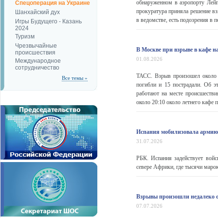
обнаруженном в аэропорту Лейп
Спецоперация на Украине
прокуратура приняла решение вз
Шанхайский дух
в ведомстве, есть подозрения в 
Игры Будущего - Казань
2024
Туризм
Чрезвычайные
В Москве при взрыве в кафе н
происшествия
01.08.2026
Международное
сотрудничество
ТАСС. Взрыв произошел около л
Все темы »
погибли и 15 пострадали. Об
работают на месте происшеств
около 20:10 около летнего кафе п
Испания мобилизовала армию
31.07.2026
РБК. Испания задействует войс
севере Африки, где тысячи маро
Взрывы произошли недалеко о
07.07.2026