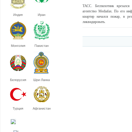
ТАСС. Беспилотник врезалс
агентство Mediafax. По его ин
Индия
Иран
квартир начался пожар, в рез
ликвидировать.
Монголия
Пакистан
Белорусия
Шри-Ланка
Турция
Афганистан