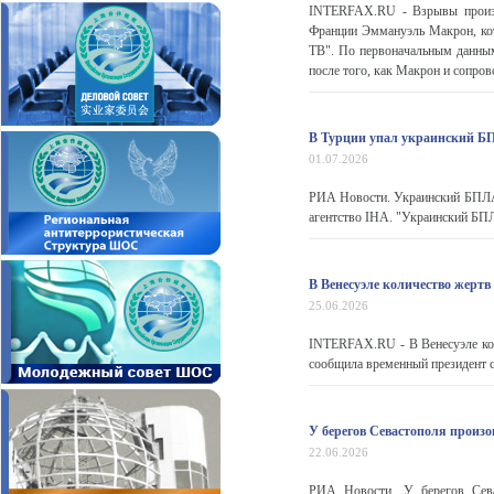
INTERFAX.RU - Взрывы произош
Франции Эммануэль Макрон, кот
ТВ". По первоначальным данным
после того, как Макрон и сопров
В Турции упал украинский Б
01.07.2026
РИА Новости. Украинский БПЛА 
агентство IHA. "Украинский БПЛ
В Венесуэле количество жертв
25.06.2026
INTERFAX.RU - В Венесуэле кол
сообщила временный президент с
У берегов Севастополя произо
22.06.2026
РИА Новости. У берегов Сева