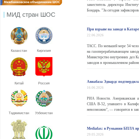
заместитель директора Инстит
Бондарь. "За сегодня зафиксирова
МИД стран ШОС
При взрыве на заводе в Катар
22.06.2026
ТАСС. По меньшей мере 54 челов
Казахстан
Киргизия
на газоперерабатывающем завод
Министерство внутренних дел Ка
заводов в промышленном районе Р
Авиабаза Эдвардс подтвердил
Китай
Россия
16.06.2026
РИА Новости. Американская ав
США B-52, упавшего в Калифор
невозможно", — говорится в заяв
Таджикистан
Узбекистан
Mediafax: в Румынии БПЛА вр
29.05.2026