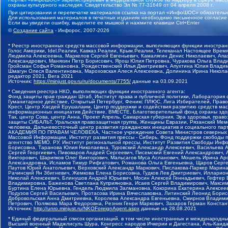
охраны культурного наследия. Свидетельство Эл № 77-31649 от 04 апреля 2008 г.
При цитировании и перепечатке материалов ссылка на портал «ИнфоШОС» обязательн
Для использования материалов в печатных изданиях необходимо письменное согласие
Если вы увидели ошибку, выделите ее мышкой и нажмите клавиши Ctrl+Enter
©
Создание сайта
- Инфорос, 2007-2026
* Реестр иностранных средств массовой информации, выполняющих функции иностранн
Голос Америки, Idel.Реалии, Кавказ.Реалии, Крым.Реалии, Телеканал Настоящее Время
Людмила Алексеевна, Маркелов Сергей Евгеньевич, Камалягин Денис Николаевич, Апах
Александрович, Маняхин Петр Борисович, Ярош Юлия Петровна, Чуракова Ольга Влади
Гройсман Софья Романовна, Рождественский Илья Дмитриевич, Апухтина Юлия Владимир
Шмагун Олеся Валентиновна, Мароховская Алеся Алексеевна, Долинина Ирина Никола
редактор 2021, Вега 2021
Источник:
https://minjust.gov.ru/ru/documents/7755/
данные на
03.09.2021
* Сведения реестра НКО, выполняющих функции иностранного агента:
Фонд защиты прав граждан Штаб, Институт права и публичной политики, Лаборатория
Гуманитарное действие, Открытый Петербург, Феникс ПЛЮС, Лига Избирателей, Правов
Крест, Центр Хасдей Ерушалаим, Центр поддержки и содействия развитию средств мас
информационных инициатив Действие, ВМЕСТЕ, Благотворительный фонд охраны здоров
Так, центр Сова, центр Анна, Проект Апрель, Самарская губерния, Эра здоровья, пр
защиты СИБАЛЬТ, Уральская правозащитная группа, Женщины Евразии, Рязанский Мемо
человека, Дальневосточный центр развития гражданских инициатив и социального пар
АКАДЕМИЯ ПО ПРАВАМ ЧЕЛОВЕКА, Частное учреждение Совета Министров северных стр
Массовой Информации, Институт развития прессы - Сибирь, Фонд поддержки свободы 
агентство МЕМО. РУ, Институт региональной прессы, Институт Развития Свободы Инф
Борисовна, Таранова Юлия Николаевна, Туровский Александр Алексеевич, Васильева 
Сергей Георгиевич, Пивоваров Андрей Сергеевич, Писемский Евгений Александрович,
Викторович, Шарипков Олег Викторович, Мальсагов Муса Асланович, Мошель Ирина Ар
Александровна, Исламов Тимур Рифгатович, Романова Ольга Евгеньевна, Щаров Серг
Паутов Юрий Анатольевич, Верховский Александр Маркович, Пислакова-Паркер Марина
Рачинский Ян Збигневич, Жемкова Елена Борисовна, Гудков Лев Дмитриевич, Иллари
Николай Алексеевич, Блинушов Андрей Юрьевич, Мосин Алексей Геннадьевич, Гефтер
Владимировна, Баженова Светлана Куприяновна, Исаев Сергей Владимирович, Максим
Буртина Елена Юрьевна, Гендель Людмила Залмановна, Кокорина Екатерина Алексеев
Подузов Сергей Васильевич, Протасова Ирина Вячеславовна, Литинский Леонид Борис
Добровольская Анна Дмитриевна, Королева Александра Евгеньевна, Смирнов Владими
Петрович, Полякова Мара Федоровна, Резник Генри Маркович, Захаров Герман Конста
Источник:
http://unro.minjust.ru/NKOForeignAgent.aspx
данные на
28.08.2021
* Единый федеральный список организаций, в том числе иностранных и международны
Высший военный Маджлисуль Шура, Конгресс народов Ичкерии и Дагестана, Аль-Каида, 