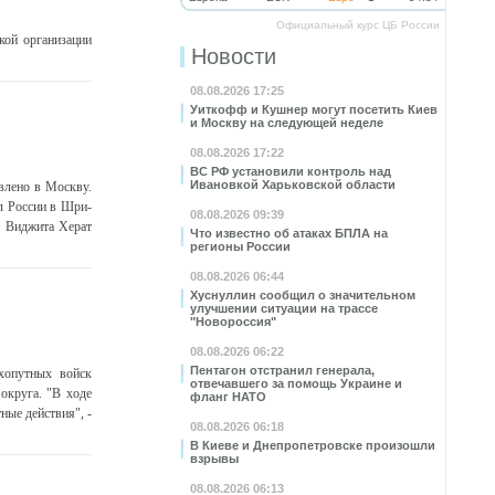
Официальный курс ЦБ России
кой организации
Новости
08.08.2026 17:25
Уиткофф и Кушнер могут посетить Киев
и Москву на следующей неделе
08.08.2026 17:22
ВС РФ установили контроль над
Ивановкой Харьковской области
авлено в Москву.
л России в Шри-
08.08.2026 09:39
и Виджита Херат
Что известно об атаках БПЛА на
регионы России
08.08.2026 06:44
Хуснуллин сообщил о значительном
улучшении ситуации на трассе
"Новороссия"
08.08.2026 06:22
Пентагон отстранил генерала,
хопутных войск
отвечавшего за помощь Украине и
округа. "В ходе
фланг НАТО
ные действия", -
08.08.2026 06:18
В Киеве и Днепропетровске произошли
взрывы
08.08.2026 06:13