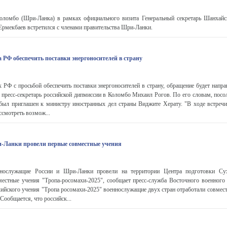
Коломбо (Шри-Ланка) в рамках официального визита Генеральный секретарь Шанхайс
Ермекбаев встретился с членами правительства Шри-Ланки.
РФ обеспечить поставки энергоносителей в страну
 РФ с просьбой обеспечить поставки энергоносителей в страну, обращение будет напр
пресс-секретарь российской дипмиссии в Коломбо Михаил Рогов. По его словам, посо
был приглашен к министру иностранных дел страны Виджите Херату. "В ходе встреч
ссмотреть возмож...
-Ланки провели первые совместные учения
ослужащие России и Шри-Ланки провели на территории Центра подготовки Су
местные учения "Тропа-росомахи-2025", сообщает пресс-служба Восточного военного 
кийского учения "Тропа росомахи-2025" военнослужащие двух стран отработали совмест
Сообщается, что российск...