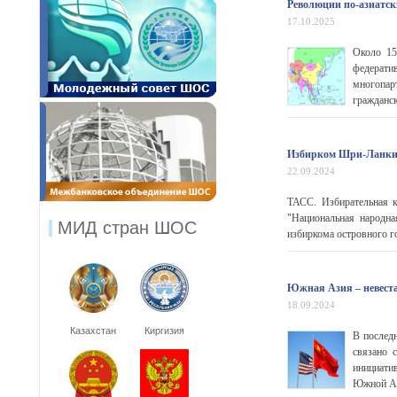
Революции по-азиатск
17.10.2025
Около 15
федерати
многопар
гражданск
Избирком Шри-Ланки 
22.09.2024
ТАСС. Избирательная к
"Национальная народна
МИД стран ШОС
избиркома островного го
Южная Азия – невеста
18.09.2024
Казахстан
Киргизия
В послед
связано 
инициати
Южной А