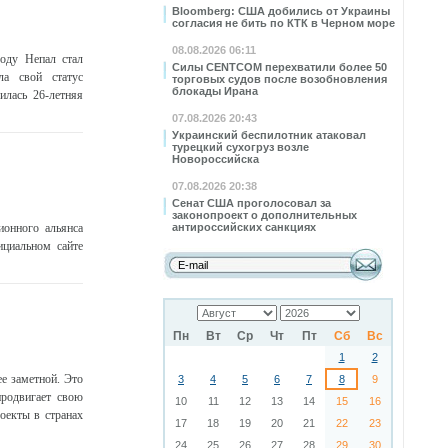
Bloomberg: США добились от Украины
согласия не бить по КТК в Черном море
08.08.2026 06:11
оду Непал стал
Силы CENTCOM перехватили более 50
ла свой статус
торговых судов после возобновления
блокады Ирана
илась 26-летняя
07.08.2026 20:43
Украинский беспилотник атаковал
турецкий сухогруз возле
Новороссийска
07.08.2026 20:38
Сенат США проголосовал за
законопроект о дополнительных
ионного альянса
антироссийских санкциях
ициальном сайте
Пн
Вт
Ср
Чт
Пт
Сб
Вс
1
2
е заметной. Это
3
4
5
6
7
8
9
продвигает свою
10
11
12
13
14
15
16
оекты в странах
17
18
19
20
21
22
23
24
25
26
27
28
29
30