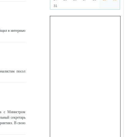
31
бщил в интервью
налистам посол
на с Министром
льный секретарь
риятиях. В свою