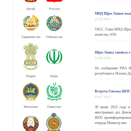
Китай
Россия
МИД Шри-Ланки подтв
21.05.2024
ТАСС. Глава МИД Шри-Л
агентству ANI.
Таджикистан
Узбекистан
Шри-Ланка заявила о
24.04.2024
По сообщению РИА Нов
республики в Москве Джа
Индия
Иран
Встреча Генсека ШОС
03.07.2023
Монголия
Пакистан
30 июня 2023 года в
иностранных дел Демок
ШОС проинформировал с
очередь Министр ино...