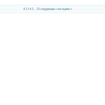
1
2
3
4
5
...
25
следудющая »
последняя »