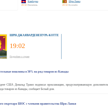
Камбоджа
Шри-Ланка
20:32
Пномпень
20:32
Коломбо
ШРИ-ДЖАЯВАРДЕНЕПУРА-КОТТЕ
19:02
Подробнее о стране
тельные пошлины в 50% на ряд товаров из Канады
ент США Дональд Трамп подписал прокламацию, предусматривающую дополнител
яда товаров из Канады, сообщает Белый дом.
ого секретаря ШОС с членами правительства Шри-Ланки