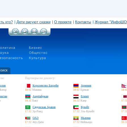
сть кто?
Дети рисуют сказки
О проекте
Контакты
Журнал "ИнфоШО
оиск
ли:
Партнеры по диалогу:
олия
Королевство Бахрейн
Армения
Батор
18:02
Манама
18:02
Ереван
18:0
нистан
Азербайджан
Египет
л
18:32
Баку
16:32
Каир
17:3
Саудовская Аравия
Кувейт
17:32
Эр-Рияд
17:32
Эль-Кувейт
17:3
ОАЭ
Мьянма
17:32
Абу-Даби
17:32
Нейпьидо
16:3