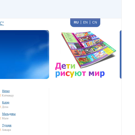
RU
EN
CN
С"
Непал
2
Катманду
Катар
2
Доха
Мальдивы
2
Мале
Турция
2
Анкара