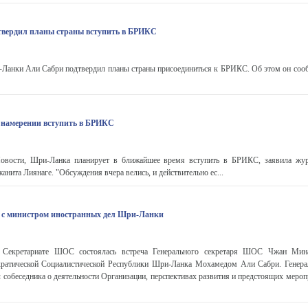
ердил планы страны вступить в БРИКС
анки Али Сабри подтвердил планы страны присоединиться к БРИКС. Об этом он соо
 намерении вступить в БРИКС
ости, Шри-Ланка планирует в ближайшее время вступить в БРИКС, заявила жур
нита Лиянаге. "Обсуждения вчера велись, и действительно ес...
 с министром иностранных дел Шри-Ланки
 Секретариате ШОС состоялась встреча Генерального секретаря ШОС Чжан Ми
ратической Социалистической Республики Шри-Ланка Мохамедом Али Сабри. Генера
обеседника о деятельности Организации, перспективах развития и предстоящих мероп