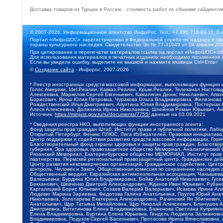
Доставка товаров из Турции в Россию
.
стоимость работ по обшивке сайдинго
© 2007-2026, Информационное агентство ИнфоРос. Тел.: +7 495 718-84-11, E-
Портал «ИнфоШОС» зарегистрирован в Федеральной службе по надзору в сфе
охраны культурного наследия. Свидетельство Эл № 77-31649 от 04 апреля 200
При цитировании и перепечатке материалов ссылка на портал «ИнфоШОС» об
Для использования материалов в печатных изданиях необходимо письменное 
Если вы увидели ошибку, выделите ее мышкой и нажмите клавиши Ctrl+Enter
©
Создание сайта
- Инфорос, 2007-2026
* Реестр иностранных средств массовой информации, выполняющих функции 
Голос Америки, Idel.Реалии, Кавказ.Реалии, Крым.Реалии, Телеканал Настоя
Алексеевна, Маркелов Сергей Евгеньевич, Камалягин Денис Николаевич, Апах
Борисович, Ярош Юлия Петровна, Чуракова Ольга Владимировна, Железнова М
Рождественский Илья Дмитриевич, Апухтина Юлия Владимировна, Постернак Ал
Алеся Алексеевна, Долинина Ирина Николаевна, Шлейнов Роман Юрьевич, Ани
Источник:
https://minjust.gov.ru/ru/documents/7755/
данные на
03.09.2021
* Сведения реестра НКО, выполняющих функции иностранного агента:
Фонд защиты прав граждан Штаб, Институт права и публичной политики, Лаб
Открытый Петербург, Феникс ПЛЮС, Лига Избирателей, Правовая инициатива, 
Центр поддержки и содействия развитию средств массовой информации, Горя
Благотворительный фонд охраны здоровья и защиты прав граждан, Благотвори
губерния, Эра здоровья, правозащитное общество Мемориал, Аналитический 
Рязанский Мемориал, Екатеринбургское общество МЕМОРИАЛ, Институт прав ч
партнерства, Пермский региональный правозащитный центр, Гражданское де
Центр развития некоммерческих организаций, Гражданское содействие, Цент
контроль, Человек и Закон, Общественная комиссия по сохранению наследия
Общественный вердикт, Евразийская антимонопольная ассоциация, Чанышева 
Валерьевна, Бурдина Юлия Владимировна, Бойко Анатолий Николаевич, Гусев
Бекханович, Шевченко Дмитрий Александрович, Жданов Иван Юрьевич, Рубано
Каргалицкий Борис Юльевич, Созаев Валерий Валерьевич, Исакова Ирина Ал
Людевиг Марина Зариевна, Федотова Галина Анатольевна, Паутов Юрий Анато
Николаевна, Золотарева Екатерина Александровна, Рачинский Ян Збигневич
Анатольевич, Щур Татьяна Михайловна, Щур Николай Алексеевич, Блинушов 
Дмитриевна, Вититинова Елена Владимировна, Баженова Светлана Куприяновн
Елена Владимировна, Буртина Елена Юрьевна, Гендель Людмила Залмановна,
Владимировна, Подузов Сергей Васильевич, Протасова Ирина Вячеславовна, 