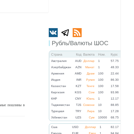
Рубль/Валюты ШОС
Страна
Код
Валюта
Ном.
Курс
Австралия
AUD
Доллар
1
57.75
Азербайджан
AZN
Манат
1
48.33
Армения
AMD
Драм
100
22.44
Индия
INR
Рупия
100
86.30
Казахстан
KZT
Тенге
100
17.58
Киргизия
KGS
Сом
100
93.96
КНР
CNY
Юань
1
12.17
ьные пошлины в
Таджикистан
TJS
Сомони
10
88.85
Турецкая
TRY
Лира
10
17.28
Узбекистан
UZS
Сум
10000
68.75
Cша
USD
Доллар
1
82.17
Eвропа
EUR
Евро
1
94.84