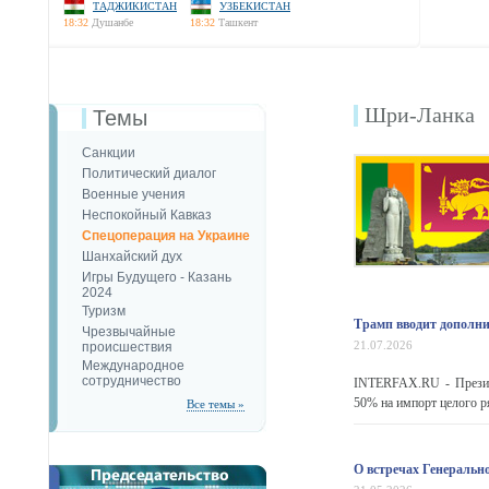
ТАДЖИКИСТАН
УЗБЕКИСТАН
18:32
Душанбе
18:32
Ташкент
Шри-Ланка
Темы
Санкции
Политический диалог
Военные учения
Неспокойный Кавказ
Спецоперация на Украине
Шанхайский дух
Игры Будущего - Казань
2024
Туризм
Трамп вводит дополни
Чрезвычайные
21.07.2026
происшествия
Международное
сотрудничество
INTERFAX.RU - Презид
50% на импорт целого р
Все темы »
О встречах Генеральн