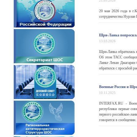
21.05.2026
20 мая 2026 года в г.
сотрудничества Нурлан 
Шри-Ланка попросила 
13.03.2026
Шри-Ланка обратилась к
Об этом ТАСС сообщил 
Ланке Леван Джагарян 
обратился с просьбой ра
Военные России и Шри
10.11.2025
INTERFAX.RU - Военн
республики первые сов
первого российское-лан
говорится в сообщении. 