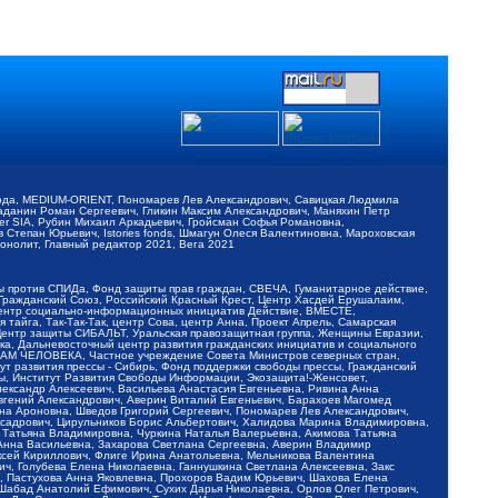
обода, MEDIUM-ORIENT, Пономарев Лев Александрович, Савицкая Людмила
Баданин Роман Сергеевич, Гликин Максим Александрович, Маняхин Петр
er SIA, Рубин Михаил Аркадьевич, Гройсман Софья Романовна,
Степан Юрьевич, Istories fonds, Шмагун Олеся Валентиновна, Мароховская
нолит, Главный редактор 2021, Вега 2021
Мы против СПИДа, Фонд защиты прав граждан, СВЕЧА, Гуманитарное действие,
 Гражданский Союз, Российский Красный Крест, Центр Хасдей Ерушалаим,
 Центр социально-информационных инициатив Действие, ВМЕСТЕ,
айга, Так-Так-Так, центр Сова, центр Анна, Проект Апрель, Самарская
Центр защиты СИБАЛЬТ, Уральская правозащитная группа, Женщины Евразии,
ка, Дальневосточный центр развития гражданских инициатив и социального
АВАМ ЧЕЛОВЕКА, Частное учреждение Совета Министров северных стран,
т развития прессы - Сибирь, Фонд поддержки свободы прессы, Гражданский
ы, Институт Развития Свободы Информации, Экозащита!-Женсовет,
ександр Алексеевич, Васильева Анастасия Евгеньевна, Ривина Анна
вгений Александрович, Аверин Виталий Евгеньевич, Барахоев Магомед
на Ароновна, Шведов Григорий Сергеевич, Пономарев Лев Александрович,
ксадрович, Цирульников Борис Альбертович, Халидова Марина Владимировна,
 Татьяна Владимировна, Чуркина Наталья Валерьевна, Акимова Татьяна
 Анна Васильевна, Захарова Светлана Сергеевна, Аверин Владимир
ксей Кириллович, Флиге Ирина Анатольевна, Мельникова Валентина
, Голубева Елена Николаевна, Ганнушкина Светлана Алексеевна, Закс
, Пастухова Анна Яковлевна, Прохоров Вадим Юрьевич, Шахова Елена
 Шабад Анатолий Ефимович, Сухих Дарья Николаевна, Орлов Олег Петрович,