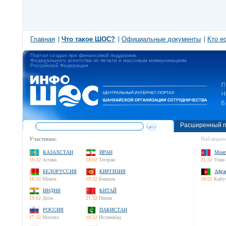
Главная
Что такое ШОС?
Официальные документы
Кто е
Портал создан при финансовой поддержке
Федерального агентства по печати и массовым коммуникациям
Российской Федерации
Расширенный п
Участники:
Наблюдате
КАЗАХСТАН
ИРАН
Монг
19:32
Астана
18:02
Тегеран
21:32
Улан-
БЕЛОРУССИЯ
КИРГИЗИЯ
Афга
16:32
Минск
19:32
Бишкек
18:02
Кабу
ИНДИЯ
КИТАЙ
19:02
Дели
21:32
Пекин
РОССИЯ
ПАКИСТАН
17:32
Москва
18:32
Исламабад