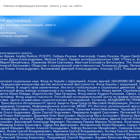
м
. Свежая информация
женские сапоги у нас на сайте
.
mail:
info@infoshos.ru
ре массовых коммуникаций, связи и
8 г.
язательна.
согласие редакции
иностранного агента:
щее Время, Azatliq Radiosi, PCE/PC, Сибирь.Реалии, Фактограф, Север.Реалии, Радио Св
ончич Дарья Александровна, Medusa Project, Первое антикоррупционное СМИ, VTimes.io, 
ария Михайловна, Лукьянова Юлия Сергеевна, Маетная Елизавета Витальевна, The Insid
ексей Евгеньевич, Общество с ограниченной ответственностью Телеканал Дождь, Петров 
н Роман Александрович, Великовский Дмитрий Александрович, Альтаир 2021, Ромашки мо
оратория социальных наук, Фонд по борьбе с коррупцией, Альянс врачей, НАСИЛИЮ.НЕТ, 
Гражданская инициатива против экологической преступности, Фонд борьбы с коррупцией,
чая Линия, В защиту прав заключенных, Институт глобализации и социальных движений,
тельный фонд помощи осужденным и их семьям, Фонд Тольятти, Новое время, Серебряная т
Центр Юрия Левады, Издательство Парк Гагарина, Фонд имени Андрея Рылькова, Сфера, 
еловека, Фонд защиты гласности, Российский исследовательский центр по правам челове
йствие, Центр независимых социологических исследований, Сутяжник, АКАДЕМИЯ ПО ПР
р Трансперенси Интернешнл-Р, Центр Защиты Прав Средств Массовой Информации, Институ
 академика Сахарова, Информационное агентство МЕМО. РУ, Институт региональной пресс
Лилия Айратовна, Сидорович Ольга Борисовна, Таранова Юлия Николаевна, Туровский Ал
а Ольга Андреевна, Дугин Сергей Георгиевич, Пивоваров Андрей Сергеевич, Писемский Е
в Роман Викторович, Шарипков Олег Викторович, Мальсагов Муса Асланович, Мошель Ири
ександровна, Исламов Тимур Рифгатович, Романова Ольга Евгеньевна, Щаров Сергей Але
льевич, Верховский Александр Маркович, Пислакова-Паркер Марина Петровна, Кочеткова
, Жемкова Елена Борисовна, Гудков Лев Дмитриевич, Илларионова Юлия Юрьевна, Саранг
Андрей Юрьевич, Мосин Алексей Геннадьевич, Гефтер Валентин Михайлович, Симонов Але
а, Исаев Сергей Владимирович, Максимов Сергей Владимирович, Беляев Сергей Иванович
 Кокорина Екатерина Алексеевна, Шуманов Илья Вячеславович, Арапова Галина Юрьевна
Литинский Леонид Борисович, Лукашевский Сергей Маркович, Бахмин Вячеслав Иванович,