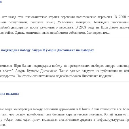
и
 лет назад три южноазиатские страны пережили политические перемены. В 2008 г
вной республикой, положив конец 250-летней монархии. Бангладеш восстанови
тийной демократии после двухлетнего перерыва. В 2009 году на Шри-Ланке законч
ая война. Однако оптимизм, вызванный этими событиями, был недолгим...
подтвердил победу Ануры Кумары Диссанаяке на выборах
омиссия Шри-Ланки подтвердила победу на президентских выборах лидера оппозиц
я власть" Ануры Кумары Диссанаяке. Такие данные следуют из публикации на оф
сударства. По итогам окончательного подсчета голосов Диссанаяке поддерж...
 на выданье
ние годы конкуренция между великими державами в Южной Азии становится все боле
с тем, что регион приобретает все большее стратегическое значение. Китай активно 
ву «Один пояс, один путь», вкладывая значительные средства в инфраструктурные пр
зии.