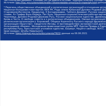
Чистопольский Джамаат, Рохнамо ба суи давлати исломи, Террористическое сообщест
Источник:
http://nac.gov.ru/terroristicheskie-i-ekstremistskie-organizacii-i-materialy.html
данные
* Перечень общественных объединений и религиозных организаций в отношении котор
Национал-большевистская партия, ВЕК РА, Рада земли Кубанской Духовно Родовой Де
Староверов-Инглингов, Нурджулар, К Богодержавию, Таблиги Джамаат, Русское наци
славян, Ат-Такфир Валь-Хиджра, Пит Буль, Национал-социалистическая рабочая парт
Череповца, Духовно-Родовая Держава Русь, Русское национальное единство, Древнер
Кровь и Честь, О свободе совести и о религиозных объединениях, Омская организаци
религиозная организация п. Боровский, Община Коренного Русского народа Щелковског
организация «Братство», Свидетели Иеговы, О противодействии экстремистской деяте
болельщиков «Фирма», Молодежная правозащитная группа МПГ, Курсом Правды и Единен
республика Русь, Арестантское уголовное единство, Башкорт, Нация и свобода, W.H.С
прав граждан, Штабы Навального
Источник:
https://minjust.gov.ru/ru/documents/7822/
данные на
06.08.2021