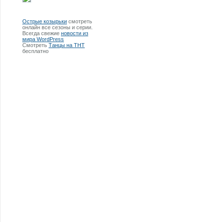
Острые козырьки
смотреть
онлайн все сезоны и серии.
Всегда свежие
новости из
мира WordPress
Смотреть
Танцы на ТНТ
бесплатно