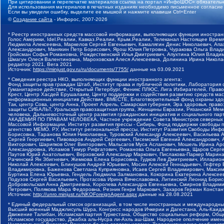
При цитировании и перепечатке материалов ссылка на портал «ИнфоШОС» обязательн
Для использования материалов в печатных изданиях необходимо письменное согласие
Если вы увидели ошибку, выделите ее мышкой и нажмите клавиши Ctrl+Enter
©
Создание сайта
- Инфорос, 2007-2026
* Реестр иностранных средств массовой информации, выполняющих функции иностранн
Голос Америки, Idel.Реалии, Кавказ.Реалии, Крым.Реалии, Телеканал Настоящее Время
Людмила Алексеевна, Маркелов Сергей Евгеньевич, Камалягин Денис Николаевич, Апах
Александрович, Маняхин Петр Борисович, Ярош Юлия Петровна, Чуракова Ольга Влади
Гройсман Софья Романовна, Рождественский Илья Дмитриевич, Апухтина Юлия Владимир
Шмагун Олеся Валентиновна, Мароховская Алеся Алексеевна, Долинина Ирина Никола
редактор 2021, Вега 2021
Источник:
https://minjust.gov.ru/ru/documents/7755/
данные на
03.09.2021
* Сведения реестра НКО, выполняющих функции иностранного агента:
Фонд защиты прав граждан Штаб, Институт права и публичной политики, Лаборатория
Гуманитарное действие, Открытый Петербург, Феникс ПЛЮС, Лига Избирателей, Правов
Крест, Центр Хасдей Ерушалаим, Центр поддержки и содействия развитию средств мас
информационных инициатив Действие, ВМЕСТЕ, Благотворительный фонд охраны здоров
Так, центр Сова, центр Анна, Проект Апрель, Самарская губерния, Эра здоровья, пр
защиты СИБАЛЬТ, Уральская правозащитная группа, Женщины Евразии, Рязанский Мемо
человека, Дальневосточный центр развития гражданских инициатив и социального пар
АКАДЕМИЯ ПО ПРАВАМ ЧЕЛОВЕКА, Частное учреждение Совета Министров северных стр
Массовой Информации, Институт развития прессы - Сибирь, Фонд поддержки свободы 
агентство МЕМО. РУ, Институт региональной прессы, Институт Развития Свободы Инф
Борисовна, Таранова Юлия Николаевна, Туровский Александр Алексеевич, Васильева 
Сергей Георгиевич, Пивоваров Андрей Сергеевич, Писемский Евгений Александрович,
Викторович, Шарипков Олег Викторович, Мальсагов Муса Асланович, Мошель Ирина Ар
Александровна, Исламов Тимур Рифгатович, Романова Ольга Евгеньевна, Щаров Серг
Паутов Юрий Анатольевич, Верховский Александр Маркович, Пислакова-Паркер Марина
Рачинский Ян Збигневич, Жемкова Елена Борисовна, Гудков Лев Дмитриевич, Иллари
Николай Алексеевич, Блинушов Андрей Юрьевич, Мосин Алексей Геннадьевич, Гефтер
Владимировна, Баженова Светлана Куприяновна, Исаев Сергей Владимирович, Максим
Буртина Елена Юрьевна, Гендель Людмила Залмановна, Кокорина Екатерина Алексеев
Подузов Сергей Васильевич, Протасова Ирина Вячеславовна, Литинский Леонид Борис
Добровольская Анна Дмитриевна, Королева Александра Евгеньевна, Смирнов Владими
Петрович, Полякова Мара Федоровна, Резник Генри Маркович, Захаров Герман Конста
Источник:
http://unro.minjust.ru/NKOForeignAgent.aspx
данные на
28.08.2021
* Единый федеральный список организаций, в том числе иностранных и международны
Высший военный Маджлисуль Шура, Конгресс народов Ичкерии и Дагестана, Аль-Каида, 
Движение Талибан, Исламская партия Туркестана, Общество социальных реформ, Общес
Исламское государство, Джабха аль-Нусра ли-Ахль аш-Шам, Народное ополчение имен