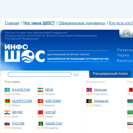
Главная
Что такое ШОС?
Официальные документы
Кто есть кто
Портал создан при финансовой поддержке
Федерального агентства по печати и массовым коммуникациям
Российской Федерации
Расширенный поиск
Участники:
Наблюдатели:
Пар
КАЗАХСТАН
ИРАН
Монголия
16:43
Астана
15:13
Тегеран
18:43
Улан-Батор
15:1
БЕЛОРУССИЯ
КИРГИЗИЯ
Афганистан
13:43
Минск
16:43
Бишкек
15:13
Кабул
15:4
ИНДИЯ
КИТАЙ
16:13
Дели
18:43
Пекин
14:4
РОССИЯ
ПАКИСТАН
14:43
Москва
15:43
Исламабад
14:4