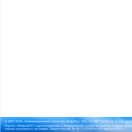
© 2007-2026, Информационное агентство ИнфоРос. Тел.: +7 495 718-84-11, E-mail:
info
Портал «ИнфоШОС» зарегистрирован в Федеральной службе по надзору в сфере массо
охраны культурного наследия. Свидетельство Эл № 77-31649 от 04 апреля 2008 г.