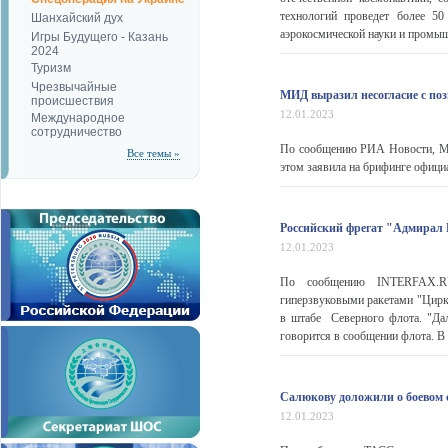
технологий проведет более 50
Шанхайский дух
аэрокосмической науки и промышл
Игры Будущего - Казань
2024
Туризм
Чрезвычайные
МИД выразил несогласие с п
происшествия
12.01.2023
Международное
сотрудничество
По сообщению РИА Новости, Мо
Все темы »
этом заявила на брифинге офиц
Российский фрегат "Адмирал
12.01.2023
По сообщению INTERFAX.RU
гиперзвуковыми ракетами "Цирк
в штабе Северного флота. "Дал
говорится в сообщении флота. В 
Салюкову доложили о боевом 
12.01.2023