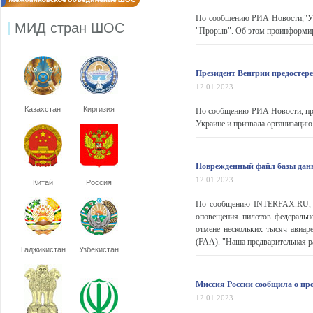
По сообщению РИА Новости,"Ур
МИД стран ШОС
"Прорыв". Об этом проинформиро
Президент Венгрии предостер
12.01.2023
Казахстан
Киргизия
По сообщению РИА Новости, пре
Украине и призвала организацию
Поврежденный файл базы данн
12.01.2023
Китай
Россия
По сообщению INTERFAX.RU, "П
оповещения пилотов федераль
отмене нескольких тысяч авиа
(FAA). "Наша предварительная ра
Таджикистан
Узбекистан
Миссия России сообщила о пр
12.01.2023