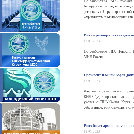
По сообщению ТАСС, главком 
Белоруссию доклады команди
региональной группировки войс
журналистам в Минобороны РФ.
Россия расширила санкционн
12.01.2023
По сообщению РИА Новости, Мо
МИД России.
Президент Южной Кореи допус
12.01.2023
Ядерное оружие третьей сторон
КНДР будет нарастать, заявил п
учения с СШАЮжная Корея мож
собственное, если ситуация в от
Российская армия получила 
12.01.2023