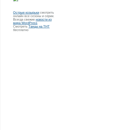
Острые козырьки
смотреть
онлайн все сезоны и серии.
Всегда свежие
новости из
мира WordPress
Смотреть
Танцы на ТНТ
бесплатно