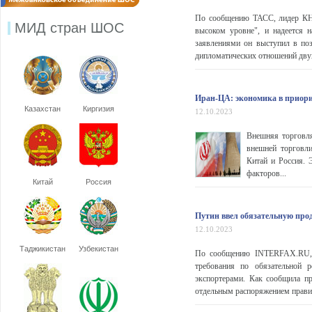
По сообщению ТАСС, лидер КНД
МИД стран ШОС
высоком уровне", и надеется 
заявлениями он выступил в по
дипломатических отношений двух
Иран-ЦА: экономика в приори
Казахстан
Киргизия
12.10.2023
Внешняя торговля
внешней торговли
Китай и Россия.
факторов...
Китай
Россия
Путин ввел обязательную про
12.10.2023
Таджикистан
Узбекистан
По сообщению INTERFAX.RU, П
требования по обязательной 
экспортерами. Как сообщила п
отдельным распоряжением правите