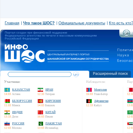
Главная
Что такое ШОС?
Официальные документы
Кто есть кто
Портал создан при финансовой поддержке
Федерального агентства по печати и массовым коммуникациям
Российской Федерации
Расширенный поиск
Участники:
Наблюдатели:
Пар
КАЗАХСТАН
ИРАН
Монголия
14:03
Астана
12:33
Тегеран
16:03
Улан-Батор
12:3
БЕЛОРУССИЯ
КИРГИЗИЯ
Афганистан
11:03
Минск
14:03
Бишкек
12:33
Кабул
13:0
ИНДИЯ
КИТАЙ
13:33
Дели
16:03
Пекин
12:0
РОССИЯ
ПАКИСТАН
12:03
Москва
13:03
Исламабад
12:0