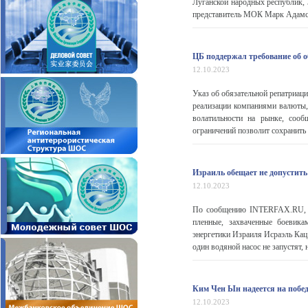
Луганской народных республик,
представитель МОК Марк Адамс
ЦБ поддержал требование об 
12.10.2023
Указ об обязательной репатриац
реализации компаниями валюты,
волатильности на рынке, соо
ограничений позволит сохранить
Израиль обещает не допустить
12.10.2023
По сообщению INTERFAX.RU, по
пленные, захваченные боевик
энергетики Израиля Исраэль Кац
один водяной насос не запустят, н
Ким Чен Ын надеется на побед
12.10.2023