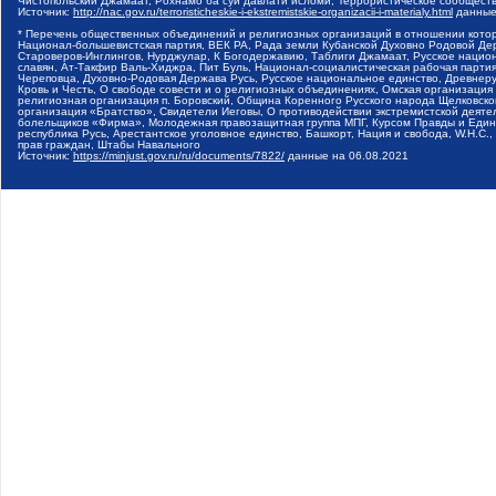
Чистопольский Джамаат, Рохнамо ба суи давлати исломи, Террористическое сообщест
Источник:
http://nac.gov.ru/terroristicheskie-i-ekstremistskie-organizacii-i-materialy.html
данные
* Перечень общественных объединений и религиозных организаций в отношении котор
Национал-большевистская партия, ВЕК РА, Рада земли Кубанской Духовно Родовой Де
Староверов-Инглингов, Нурджулар, К Богодержавию, Таблиги Джамаат, Русское наци
славян, Ат-Такфир Валь-Хиджра, Пит Буль, Национал-социалистическая рабочая парт
Череповца, Духовно-Родовая Держава Русь, Русское национальное единство, Древнер
Кровь и Честь, О свободе совести и о религиозных объединениях, Омская организаци
религиозная организация п. Боровский, Община Коренного Русского народа Щелковског
организация «Братство», Свидетели Иеговы, О противодействии экстремистской деяте
болельщиков «Фирма», Молодежная правозащитная группа МПГ, Курсом Правды и Единен
республика Русь, Арестантское уголовное единство, Башкорт, Нация и свобода, W.H.С
прав граждан, Штабы Навального
Источник:
https://minjust.gov.ru/ru/documents/7822/
данные на
06.08.2021