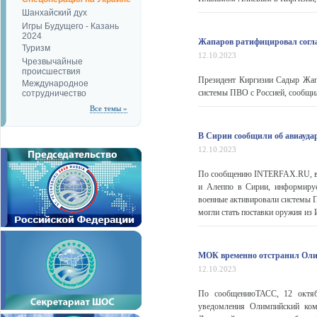
Шанхайский дух
Игры Будущего - Казань
2024
Жапаров ратифицировал согла
Туризм
12.10.2023
Чрезвычайные
происшествия
Президент Киргизии Садыр Жапа
Международное
системы ПВО с Россией, сообщил
сотрудничество
Все темы »
В Сирии сообщили об авиауда
12.10.2023
По сообщению INTERFAX.RU, во
и Алеппо в Сирии, информируе
военные активировали системы 
могли стать поставки оружия из
МОК временно отстранил Оли
12.10.2023
По сообщениюТАСС, 12 октяб
уведомления Олимпийский ком