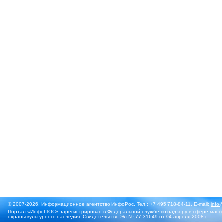
© 2007-2026, Информационное агентство ИнфоРос. Тел.: +7 495 718-84-11, E-mail:
info
Портал «ИнфоШОС» зарегистрирован в Федеральной службе по надзору в сфере массо
охраны культурного наследия. Свидетельство Эл № 77-31649 от 04 апреля 2008 г.