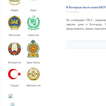
В Белгороде после атаки БПЛА
Индия
Иран
12.10.2023
По сообщению ТАСС, оперативн
завалов дома в Белгороде. П
продолжаются, заявил глава реги
Монголия
Пакистан
Белорусия
Шри-Ланка
Турция
Афганистан