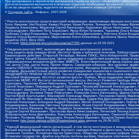
При цитировании и перепечатке материалов ссылка на портал «ИнфоШОС» обязательн
Для использования материалов в печатных изданиях необходимо письменное согласие
Если вы увидели ошибку, выделите ее мышкой и нажмите клавиши Ctrl+Enter
©
Создание сайта
- Инфорос, 2007-2026
* Реестр иностранных средств массовой информации, выполняющих функции иностранн
Голос Америки, Idel.Реалии, Кавказ.Реалии, Крым.Реалии, Телеканал Настоящее Время
Людмила Алексеевна, Маркелов Сергей Евгеньевич, Камалягин Денис Николаевич, Апах
Александрович, Маняхин Петр Борисович, Ярош Юлия Петровна, Чуракова Ольга Влади
Гройсман Софья Романовна, Рождественский Илья Дмитриевич, Апухтина Юлия Владимир
Шмагун Олеся Валентиновна, Мароховская Алеся Алексеевна, Долинина Ирина Никола
редактор 2021, Вега 2021
Источник:
https://minjust.gov.ru/ru/documents/7755/
данные на
03.09.2021
* Сведения реестра НКО, выполняющих функции иностранного агента:
Фонд защиты прав граждан Штаб, Институт права и публичной политики, Лаборатория
Гуманитарное действие, Открытый Петербург, Феникс ПЛЮС, Лига Избирателей, Правов
Крест, Центр Хасдей Ерушалаим, Центр поддержки и содействия развитию средств мас
информационных инициатив Действие, ВМЕСТЕ, Благотворительный фонд охраны здоров
Так, центр Сова, центр Анна, Проект Апрель, Самарская губерния, Эра здоровья, пр
защиты СИБАЛЬТ, Уральская правозащитная группа, Женщины Евразии, Рязанский Мемо
человека, Дальневосточный центр развития гражданских инициатив и социального пар
АКАДЕМИЯ ПО ПРАВАМ ЧЕЛОВЕКА, Частное учреждение Совета Министров северных стр
Массовой Информации, Институт развития прессы - Сибирь, Фонд поддержки свободы 
агентство МЕМО. РУ, Институт региональной прессы, Институт Развития Свободы Инф
Борисовна, Таранова Юлия Николаевна, Туровский Александр Алексеевич, Васильева 
Сергей Георгиевич, Пивоваров Андрей Сергеевич, Писемский Евгений Александрович,
Викторович, Шарипков Олег Викторович, Мальсагов Муса Асланович, Мошель Ирина Ар
Александровна, Исламов Тимур Рифгатович, Романова Ольга Евгеньевна, Щаров Серг
Паутов Юрий Анатольевич, Верховский Александр Маркович, Пислакова-Паркер Марина
Рачинский Ян Збигневич, Жемкова Елена Борисовна, Гудков Лев Дмитриевич, Иллари
Николай Алексеевич, Блинушов Андрей Юрьевич, Мосин Алексей Геннадьевич, Гефтер
Владимировна, Баженова Светлана Куприяновна, Исаев Сергей Владимирович, Максим
Буртина Елена Юрьевна, Гендель Людмила Залмановна, Кокорина Екатерина Алексеев
Подузов Сергей Васильевич, Протасова Ирина Вячеславовна, Литинский Леонид Борис
Добровольская Анна Дмитриевна, Королева Александра Евгеньевна, Смирнов Владими
Петрович, Полякова Мара Федоровна, Резник Генри Маркович, Захаров Герман Конста
Источник:
http://unro.minjust.ru/NKOForeignAgent.aspx
данные на
28.08.2021
* Единый федеральный список организаций, в том числе иностранных и международны
Высший военный Маджлисуль Шура, Конгресс народов Ичкерии и Дагестана, Аль-Каида, 
Движение Талибан, Исламская партия Туркестана, Общество социальных реформ, Общес
Исламское государство, Джабха аль-Нусра ли-Ахль аш-Шам, Народное ополчение имен