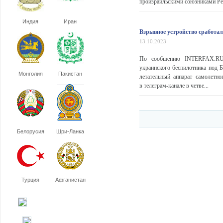
произраильскими союзниками Респ
Индия
Иран
Взрывное устройство сработа
13.10.2023
По сообщению INTERFAX.RU, 
украинского беспилотника под 
Монголия
Пакистан
летательный аппарат самолетн
в телеграм-канале в четве...
Белорусия
Шри-Ланка
Турция
Афганистан