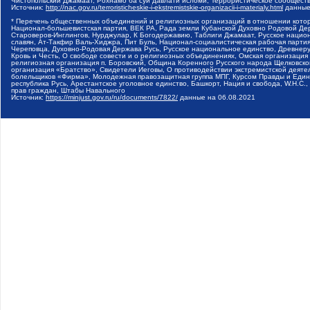
Чистопольский Джамаат, Рохнамо ба суи давлати исломи, Террористическое сообщест
Источник:
http://nac.gov.ru/terroristicheskie-i-ekstremistskie-organizacii-i-materialy.html
данные
* Перечень общественных объединений и религиозных организаций в отношении котор
Национал-большевистская партия, ВЕК РА, Рада земли Кубанской Духовно Родовой Де
Староверов-Инглингов, Нурджулар, К Богодержавию, Таблиги Джамаат, Русское наци
славян, Ат-Такфир Валь-Хиджра, Пит Буль, Национал-социалистическая рабочая парт
Череповца, Духовно-Родовая Держава Русь, Русское национальное единство, Древнер
Кровь и Честь, О свободе совести и о религиозных объединениях, Омская организаци
религиозная организация п. Боровский, Община Коренного Русского народа Щелковског
организация «Братство», Свидетели Иеговы, О противодействии экстремистской деяте
болельщиков «Фирма», Молодежная правозащитная группа МПГ, Курсом Правды и Единен
республика Русь, Арестантское уголовное единство, Башкорт, Нация и свобода, W.H.С
прав граждан, Штабы Навального
Источник:
https://minjust.gov.ru/ru/documents/7822/
данные на
06.08.2021