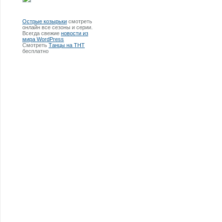
Острые козырьки
смотреть
онлайн все сезоны и серии.
Всегда свежие
новости из
мира WordPress
Смотреть
Танцы на ТНТ
бесплатно