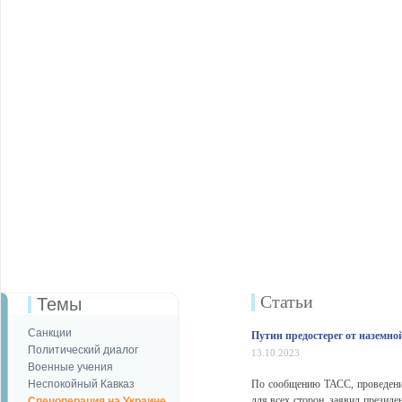
Статьи
Темы
Санкции
Путин предостерег от наземно
Политический диалог
13.10.2023
Военные учения
Неспокойный Кавказ
По сообщению ТАСС, проведение
для всех сторон, заявил прези
Спецоперация на Украине