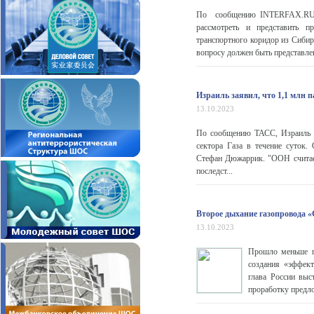
По сообщению INTERFAX.RU, 
рассмотреть и представить п
транспортного коридор из Сиби
вопросу должен быть представлен
Израиль заявил, что 1,1 млн 
13.10.2023
По сообщению ТАСС, Израиль п
сектора Газа в течение суток.
Стефан Дюжаррик. "ООН считает
последст...
Второе дыхание газопровода 
13.10.2023
Прошло меньше г
создания «эффект
глава России выс
проработку предл