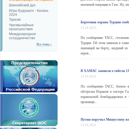
наземной операции в Газе. Ну, м
Шанхайский дух
Игры Будущего - Казань
2024
Туризм
Береговая охрана Турции сооб
Чрезвычайные
13.10.2023
происшествия
Международное
По сообщению ТАСС, столкнове
сотрудничество
Турции. Об этом заявили в глав
Все темы »
пшеницей на борту, шедший из
перев...
В ХАМАС заявили о гибели 13 
13.10.2023
По сообщению ТАСС, боевое кр
обстрелах Израиля в секторе Га
израильской бомбардировки в 
провинци...
Путин поручил Мишустину из
13.10.2023