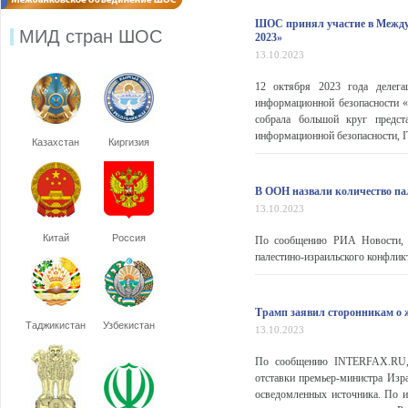
ШОС принял участие в Между
МИД стран ШОС
2023»
13.10.2023
12 октября 2023 года делег
информационной безопасности 
собрала большой круг предст
информационной безопасности, IT
Казахстан
Киргизия
В ООН назвали количество па
13.10.2023
Китай
Россия
По сообщению РИА Новости, у
палестино-израильского конфли
Трамп заявил сторонникам о 
Таджикистан
Узбекистан
13.10.2023
По сообщению INTERFAX.RU, 
отставки премьер-министра Изра
осведомленных источника. По 