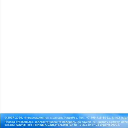
© 2007-2026, Информационное агентство ИнфоРос. Тел.: +7 495 718-84-11, E-mail:
info
Портал «ИнфоШОС» зарегистрирован в Федеральной службе по надзору в сфере массо
охраны культурного наследия. Свидетельство Эл № 77-31649 от 04 апреля 2008 г.