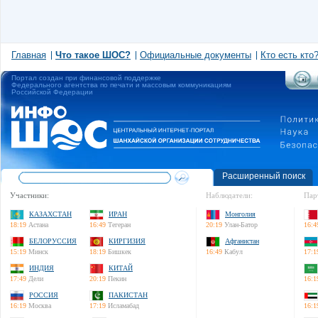
Главная
Что такое ШОС?
Официальные документы
Кто есть кто
Портал создан при финансовой поддержке
Федерального агентства по печати и массовым коммуникациям
Российской Федерации
Расширенный поиск
Участники:
Наблюдатели:
Пар
КАЗАХСТАН
ИРАН
Монголия
18:19
Астана
16:49
Тегеран
20:19
Улан-Батор
16:4
БЕЛОРУССИЯ
КИРГИЗИЯ
Афганистан
15:19
Минск
18:19
Бишкек
16:49
Кабул
17:1
ИНДИЯ
КИТАЙ
17:49
Дели
20:19
Пекин
16:1
РОССИЯ
ПАКИСТАН
16:19
Москва
17:19
Исламабад
16:1