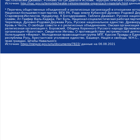
Чистопольский Джамаат, Рохнамо ба суи давлати исломи, Террористическое сообщест
Источник:
http://nac.gov.ru/terroristicheskie-i-ekstremistskie-organizacii-i-materialy.html
данные
* Перечень общественных объединений и религиозных организаций в отношении котор
Национал-большевистская партия, ВЕК РА, Рада земли Кубанской Духовно Родовой Де
Староверов-Инглингов, Нурджулар, К Богодержавию, Таблиги Джамаат, Русское наци
славян, Ат-Такфир Валь-Хиджра, Пит Буль, Национал-социалистическая рабочая парт
Череповца, Духовно-Родовая Держава Русь, Русское национальное единство, Древнер
Кровь и Честь, О свободе совести и о религиозных объединениях, Омская организаци
религиозная организация п. Боровский, Община Коренного Русского народа Щелковског
организация «Братство», Свидетели Иеговы, О противодействии экстремистской деяте
болельщиков «Фирма», Молодежная правозащитная группа МПГ, Курсом Правды и Единен
республика Русь, Арестантское уголовное единство, Башкорт, Нация и свобода, W.H.С
прав граждан, Штабы Навального
Источник:
https://minjust.gov.ru/ru/documents/7822/
данные на
06.08.2021