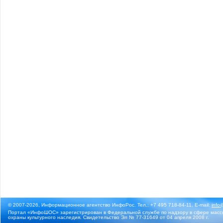
© 2007-2026, Информационное агентство ИнфоРос. Тел.: +7 495 718-84-11, E-mail:
info
Портал «ИнфоШОС» зарегистрирован в Федеральной службе по надзору в сфере массо
охраны культурного наследия. Свидетельство Эл № 77-31649 от 04 апреля 2008 г.