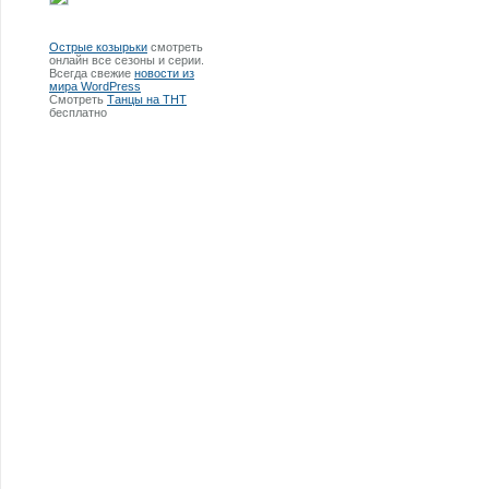
Острые козырьки
смотреть
онлайн все сезоны и серии.
Всегда свежие
новости из
мира WordPress
Смотреть
Танцы на ТНТ
бесплатно