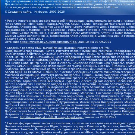
При цитировании и перепечатке материалов ссылка на портал «ИнфоШОС» обязательн
Для использования материалов в печатных изданиях необходимо письменное согласие
Если вы увидели ошибку, выделите ее мышкой и нажмите клавиши Ctrl+Enter
©
Создание сайта
- Инфорос, 2007-2026
* Реестр иностранных средств массовой информации, выполняющих функции иностранн
Голос Америки, Idel.Реалии, Кавказ.Реалии, Крым.Реалии, Телеканал Настоящее Время
Людмила Алексеевна, Маркелов Сергей Евгеньевич, Камалягин Денис Николаевич, Апах
Александрович, Маняхин Петр Борисович, Ярош Юлия Петровна, Чуракова Ольга Влади
Гройсман Софья Романовна, Рождественский Илья Дмитриевич, Апухтина Юлия Владимир
Шмагун Олеся Валентиновна, Мароховская Алеся Алексеевна, Долинина Ирина Никола
редактор 2021, Вега 2021
Источник:
https://minjust.gov.ru/ru/documents/7755/
данные на
03.09.2021
* Сведения реестра НКО, выполняющих функции иностранного агента:
Фонд защиты прав граждан Штаб, Институт права и публичной политики, Лаборатория
Гуманитарное действие, Открытый Петербург, Феникс ПЛЮС, Лига Избирателей, Правов
Крест, Центр Хасдей Ерушалаим, Центр поддержки и содействия развитию средств мас
информационных инициатив Действие, ВМЕСТЕ, Благотворительный фонд охраны здоров
Так, центр Сова, центр Анна, Проект Апрель, Самарская губерния, Эра здоровья, пр
защиты СИБАЛЬТ, Уральская правозащитная группа, Женщины Евразии, Рязанский Мемо
человека, Дальневосточный центр развития гражданских инициатив и социального пар
АКАДЕМИЯ ПО ПРАВАМ ЧЕЛОВЕКА, Частное учреждение Совета Министров северных стр
Массовой Информации, Институт развития прессы - Сибирь, Фонд поддержки свободы 
агентство МЕМО. РУ, Институт региональной прессы, Институт Развития Свободы Инф
Борисовна, Таранова Юлия Николаевна, Туровский Александр Алексеевич, Васильева 
Сергей Георгиевич, Пивоваров Андрей Сергеевич, Писемский Евгений Александрович,
Викторович, Шарипков Олег Викторович, Мальсагов Муса Асланович, Мошель Ирина Ар
Александровна, Исламов Тимур Рифгатович, Романова Ольга Евгеньевна, Щаров Серг
Паутов Юрий Анатольевич, Верховский Александр Маркович, Пислакова-Паркер Марина
Рачинский Ян Збигневич, Жемкова Елена Борисовна, Гудков Лев Дмитриевич, Иллари
Николай Алексеевич, Блинушов Андрей Юрьевич, Мосин Алексей Геннадьевич, Гефтер
Владимировна, Баженова Светлана Куприяновна, Исаев Сергей Владимирович, Максим
Буртина Елена Юрьевна, Гендель Людмила Залмановна, Кокорина Екатерина Алексеев
Подузов Сергей Васильевич, Протасова Ирина Вячеславовна, Литинский Леонид Борис
Добровольская Анна Дмитриевна, Королева Александра Евгеньевна, Смирнов Владими
Петрович, Полякова Мара Федоровна, Резник Генри Маркович, Захаров Герман Конста
Источник:
http://unro.minjust.ru/NKOForeignAgent.aspx
данные на
28.08.2021
* Единый федеральный список организаций, в том числе иностранных и международны
Высший военный Маджлисуль Шура, Конгресс народов Ичкерии и Дагестана, Аль-Каида, 
Движение Талибан, Исламская партия Туркестана, Общество социальных реформ, Общес
Исламское государство, Джабха аль-Нусра ли-Ахль аш-Шам, Народное ополчение имен