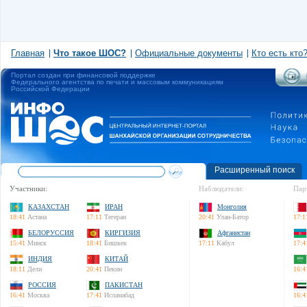
Главная
Что такое ШОС?
Официальные документы
Кто есть кто
Портал создан при финансовой поддержке
Федерального агентства по печати и массовым коммуникациям
Российской Федерации
Расширенный поиск
Участники:
Наблюдатели:
Пар
КАЗАХСТАН
ИРАН
Монголия
18:41
Астана
17:11
Тегеран
20:41
Улан-Батор
17:1
БЕЛОРУССИЯ
КИРГИЗИЯ
Афганистан
15:41
Минск
18:41
Бишкек
17:11
Кабул
17:4
ИНДИЯ
КИТАЙ
18:11
Дели
20:41
Пекин
16:4
РОССИЯ
ПАКИСТАН
16:41
Москва
17:41
Исламабад
16:4