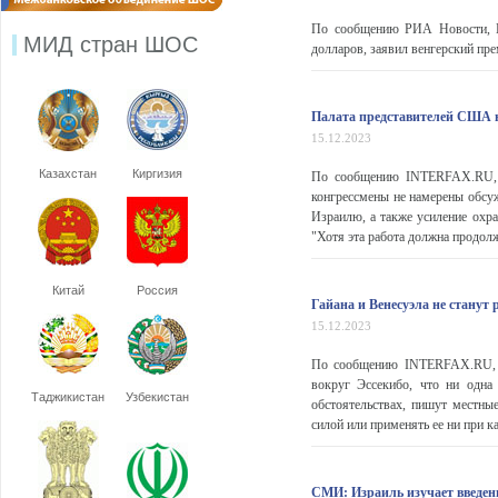
По сообщению РИА Новости, В
МИД стран ШОС
долларов, заявил венгерский пр
Палата представителей США н
15.12.2023
Казахстан
Киргизия
По сообщению INTERFAX.RU, с
конгрессмены не намерены обсу
Израилю, а также усиление охр
"Хотя эта работа должна продолжа
Китай
Россия
Гайана и Венесуэла не станут
15.12.2023
По сообщению INTERFAX.RU, Га
вокруг Эссекибо, что ни одна
Таджикистан
Узбекистан
обстоятельствах, пишут местны
силой или применять ее ни при к
СМИ: Израиль изучает введен