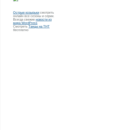
Острые козырьки
смотреть
онлайн все сезоны и серии.
Всегда свежие
новости из
мира WordPress
Смотреть
Танцы на ТНТ
бесплатно