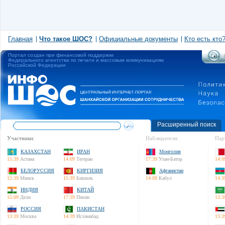
Главная
Что такое ШОС?
Официальные документы
Кто есть кто
Портал создан при финансовой поддержке
Федерального агентства по печати и массовым коммуникациям
Российской Федерации
Расширенный поиск
Участники:
Наблюдатели:
Пар
КАЗАХСТАН
ИРАН
Монголия
15:39
Астана
14:09
Тегеран
17:39
Улан-Батор
14:0
БЕЛОРУССИЯ
КИРГИЗИЯ
Афганистан
12:39
Минск
15:39
Бишкек
14:09
Кабул
14:3
ИНДИЯ
КИТАЙ
15:09
Дели
17:39
Пекин
13:3
РОССИЯ
ПАКИСТАН
13:39
Москва
14:39
Исламабад
13:3