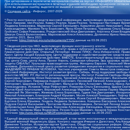
При цитировании и перепечатке материалов ссылка на портал «ИнфоШОС» обязательн
Для использования материалов в печатных изданиях необходимо письменное согласие
Если вы увидели ошибку, выделите ее мышкой и нажмите клавиши Ctrl+Enter
©
Создание сайта
- Инфорос, 2007-2026
* Реестр иностранных средств массовой информации, выполняющих функции иностранн
Голос Америки, Idel.Реалии, Кавказ.Реалии, Крым.Реалии, Телеканал Настоящее Время
Людмила Алексеевна, Маркелов Сергей Евгеньевич, Камалягин Денис Николаевич, Апах
Александрович, Маняхин Петр Борисович, Ярош Юлия Петровна, Чуракова Ольга Влади
Гройсман Софья Романовна, Рождественский Илья Дмитриевич, Апухтина Юлия Владимир
Шмагун Олеся Валентиновна, Мароховская Алеся Алексеевна, Долинина Ирина Никола
редактор 2021, Вега 2021
Источник:
https://minjust.gov.ru/ru/documents/7755/
данные на
03.09.2021
* Сведения реестра НКО, выполняющих функции иностранного агента:
Фонд защиты прав граждан Штаб, Институт права и публичной политики, Лаборатория
Гуманитарное действие, Открытый Петербург, Феникс ПЛЮС, Лига Избирателей, Правов
Крест, Центр Хасдей Ерушалаим, Центр поддержки и содействия развитию средств мас
информационных инициатив Действие, ВМЕСТЕ, Благотворительный фонд охраны здоров
Так, центр Сова, центр Анна, Проект Апрель, Самарская губерния, Эра здоровья, пр
защиты СИБАЛЬТ, Уральская правозащитная группа, Женщины Евразии, Рязанский Мемо
человека, Дальневосточный центр развития гражданских инициатив и социального пар
АКАДЕМИЯ ПО ПРАВАМ ЧЕЛОВЕКА, Частное учреждение Совета Министров северных стр
Массовой Информации, Институт развития прессы - Сибирь, Фонд поддержки свободы 
агентство МЕМО. РУ, Институт региональной прессы, Институт Развития Свободы Инф
Борисовна, Таранова Юлия Николаевна, Туровский Александр Алексеевич, Васильева 
Сергей Георгиевич, Пивоваров Андрей Сергеевич, Писемский Евгений Александрович,
Викторович, Шарипков Олег Викторович, Мальсагов Муса Асланович, Мошель Ирина Ар
Александровна, Исламов Тимур Рифгатович, Романова Ольга Евгеньевна, Щаров Серг
Паутов Юрий Анатольевич, Верховский Александр Маркович, Пислакова-Паркер Марина
Рачинский Ян Збигневич, Жемкова Елена Борисовна, Гудков Лев Дмитриевич, Иллари
Николай Алексеевич, Блинушов Андрей Юрьевич, Мосин Алексей Геннадьевич, Гефтер
Владимировна, Баженова Светлана Куприяновна, Исаев Сергей Владимирович, Максим
Буртина Елена Юрьевна, Гендель Людмила Залмановна, Кокорина Екатерина Алексеев
Подузов Сергей Васильевич, Протасова Ирина Вячеславовна, Литинский Леонид Борис
Добровольская Анна Дмитриевна, Королева Александра Евгеньевна, Смирнов Владими
Петрович, Полякова Мара Федоровна, Резник Генри Маркович, Захаров Герман Конста
Источник:
http://unro.minjust.ru/NKOForeignAgent.aspx
данные на
28.08.2021
* Единый федеральный список организаций, в том числе иностранных и международны
Высший военный Маджлисуль Шура, Конгресс народов Ичкерии и Дагестана, Аль-Каида, 
Движение Талибан, Исламская партия Туркестана, Общество социальных реформ, Общес
Исламское государство, Джабха аль-Нусра ли-Ахль аш-Шам, Народное ополчение имен