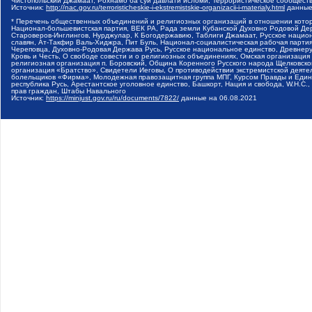
Чистопольский Джамаат, Рохнамо ба суи давлати исломи, Террористическое сообщест
Источник:
http://nac.gov.ru/terroristicheskie-i-ekstremistskie-organizacii-i-materialy.html
данные
* Перечень общественных объединений и религиозных организаций в отношении котор
Национал-большевистская партия, ВЕК РА, Рада земли Кубанской Духовно Родовой Де
Староверов-Инглингов, Нурджулар, К Богодержавию, Таблиги Джамаат, Русское наци
славян, Ат-Такфир Валь-Хиджра, Пит Буль, Национал-социалистическая рабочая парт
Череповца, Духовно-Родовая Держава Русь, Русское национальное единство, Древнер
Кровь и Честь, О свободе совести и о религиозных объединениях, Омская организаци
религиозная организация п. Боровский, Община Коренного Русского народа Щелковског
организация «Братство», Свидетели Иеговы, О противодействии экстремистской деяте
болельщиков «Фирма», Молодежная правозащитная группа МПГ, Курсом Правды и Единен
республика Русь, Арестантское уголовное единство, Башкорт, Нация и свобода, W.H.С
прав граждан, Штабы Навального
Источник:
https://minjust.gov.ru/ru/documents/7822/
данные на
06.08.2021