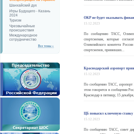
Шанхайский дух
Игры Будущего - Казань
2024
ОКР не будет оказывать фина
Туризм
15.12.2023
Чрезвычайные
происшествия
По сообщению ТАСС, Олимпий
Международное
спортсменам, которые соглас
сотрудничество
Олимпийского комитета России 
Все темы »
спортсменов, принявших...
Краснодарский аэропорт прин
15.12.2023
По сообщению ТАСС, аэропорт К
этом говорится в сообщении Ро
Краснодар в пятницу, 15 декабря
ЦБ повысил ключевую ставку 
15.12.2023
По сообщению ТАСС, совет дир