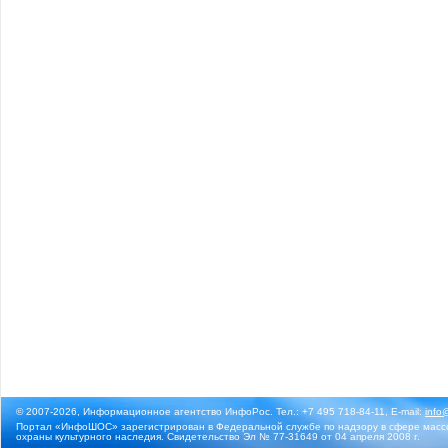
© 2007-2026, Информационное агентство ИнфоРос. Тел.: +7 495 718-84-11, E-mail:
info
Портал «ИнфоШОС» зарегистрирован в Федеральной службе по надзору в сфере массо
охраны культурного наследия. Свидетельство Эл № 77-31649 от 04 апреля 2008 г.