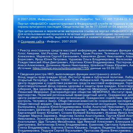
© 2007-2026, Информационное агентство ИнфоРос. Тел.: +7 495 718-84-11, E-
Портал «ИнфоШОС» зарегистрирован в Федеральной службе по надзору в сфе
охраны культурного наследия. Свидетельство Эл № 77-31649 от 04 апреля 200
При цитировании и перепечатке материалов ссылка на портал «ИнфоШОС» об
Для использования материалов в печатных изданиях необходимо письменное 
Если вы увидели ошибку, выделите ее мышкой и нажмите клавиши Ctrl+Enter
©
Создание сайта
- Инфорос, 2007-2026
* Реестр иностранных средств массовой информации, выполняющих функции 
Голос Америки, Idel.Реалии, Кавказ.Реалии, Крым.Реалии, Телеканал Настоя
Алексеевна, Маркелов Сергей Евгеньевич, Камалягин Денис Николаевич, Апах
Борисович, Ярош Юлия Петровна, Чуракова Ольга Владимировна, Железнова М
Рождественский Илья Дмитриевич, Апухтина Юлия Владимировна, Постернак Ал
Алеся Алексеевна, Долинина Ирина Николаевна, Шлейнов Роман Юрьевич, Ани
Источник:
https://minjust.gov.ru/ru/documents/7755/
данные на
03.09.2021
* Сведения реестра НКО, выполняющих функции иностранного агента:
Фонд защиты прав граждан Штаб, Институт права и публичной политики, Лаб
Открытый Петербург, Феникс ПЛЮС, Лига Избирателей, Правовая инициатива, 
Центр поддержки и содействия развитию средств массовой информации, Горя
Благотворительный фонд охраны здоровья и защиты прав граждан, Благотвори
губерния, Эра здоровья, правозащитное общество Мемориал, Аналитический 
Рязанский Мемориал, Екатеринбургское общество МЕМОРИАЛ, Институт прав ч
партнерства, Пермский региональный правозащитный центр, Гражданское де
Центр развития некоммерческих организаций, Гражданское содействие, Цент
контроль, Человек и Закон, Общественная комиссия по сохранению наследия
Общественный вердикт, Евразийская антимонопольная ассоциация, Чанышева 
Валерьевна, Бурдина Юлия Владимировна, Бойко Анатолий Николаевич, Гусев
Бекханович, Шевченко Дмитрий Александрович, Жданов Иван Юрьевич, Рубано
Каргалицкий Борис Юльевич, Созаев Валерий Валерьевич, Исакова Ирина Ал
Людевиг Марина Зариевна, Федотова Галина Анатольевна, Паутов Юрий Анато
Николаевна, Золотарева Екатерина Александровна, Рачинский Ян Збигневич
Анатольевич, Щур Татьяна Михайловна, Щур Николай Алексеевич, Блинушов 
Дмитриевна, Вититинова Елена Владимировна, Баженова Светлана Куприяновн
Елена Владимировна, Буртина Елена Юрьевна, Гендель Людмила Залмановна,
Владимировна, Подузов Сергей Васильевич, Протасова Ирина Вячеславовна, 