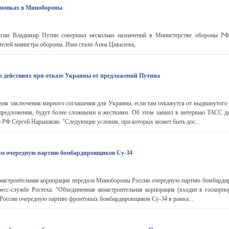
тановках в Минобороны
ссии Владимир Путин совершил несколько назначений в Министерстве обороны РФ.
телей министра обороны. Ими стали Анна Цивилева,
 действиях при отказе Украины от предложений Путина
ия заключения мирного соглашения для Украины, если там откажутся от выдвинутого
едложения, будут более сложными и жесткими. Об этом заявил в интервью ТАСС 
 РФ Сергей Нарышкин. "Следующие условия, при которых может быть дос...
ам очередную партию бомбардировщиков Су-34
иастроительная корпорация передала Минобороны России очередную партию бомбарди
есс-службе Ростеха. "Объединенная авиастроительная корпорация (входит в госкорпо
России очередную партию фронтовых бомбардировщиков Су-34 в рамка...