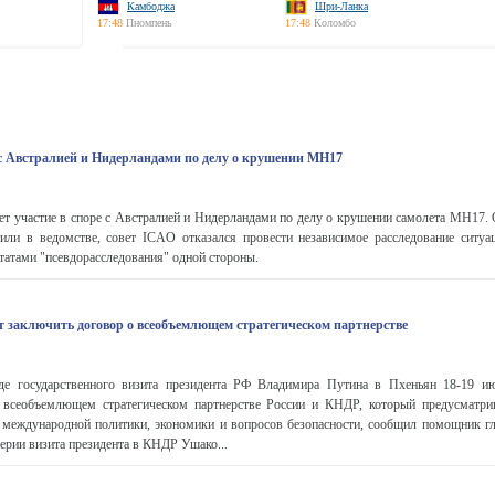
Камбоджа
Шри-Ланка
17:48
Пномпень
17:48
Коломбо
 с Австралией и Нидерландами по делу о крушении MH17
т участие в споре с Австралией и Нидерландами по делу о крушении самолета MH17. 
и в ведомстве, совет ICAO отказался провести независимое расследование ситу
ьтатами "псевдорасследования" одной стороны.
заключить договор о всеобъемлющем стратегическом партнерстве
 государственного визита президента РФ Владимира Путина в Пхеньян 18-19 ию
 всеобъемлющем стратегическом партнерстве России и КНДР, который предусматри
е международной политики, экономики и вопросов безопасности, сообщил помощник гл
рии визита президента в КНДР Ушако...