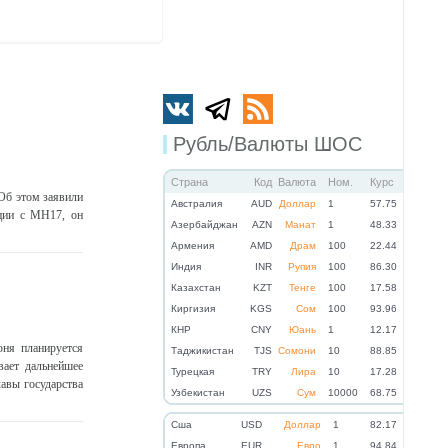
Рубль/Валюты ШОС
Страна
Код
Валюта
Ном.
Курс
Об этом заявили
Австралия
AUD
Доллар
1
57.75
ации с MH17, он
Азербайджан
AZN
Манат
1
48.33
Армения
AMD
Драм
100
22.44
Индия
INR
Рупия
100
86.30
Казахстан
KZT
Тенге
100
17.58
Киргизия
KGS
Сом
100
93.96
КНР
CNY
Юань
1
12.17
ня планируется
Таджикистан
TJS
Сомони
10
88.85
вает дальнейшее
Турецкая
TRY
Лира
10
17.28
авы государства
Узбекистан
UZS
Сум
10000
68.75
Cша
USD
Доллар
1
82.17
Eвропа
EUR
Евро
1
94.84