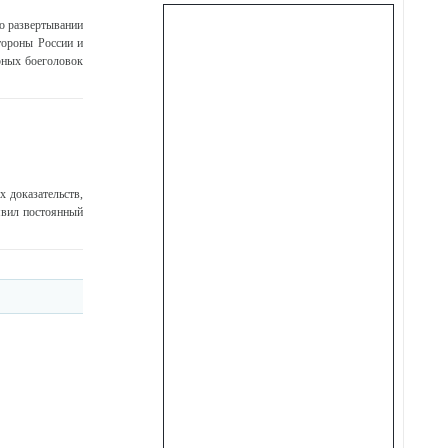
о развертывании
тороны России и
ерных боеголовок
 доказательств,
явил постоянный