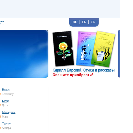
RU
EN
CN
С"
Непал
8
Катманду
Катар
8
Доха
Мальдивы
8
Мале
Турция
8
Анкара