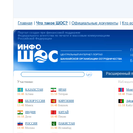
Главная
Что такое ШОС?
Официальные документы
Кто е
Портал создан при финансовой поддержке
Федерального агентства по печати и массовым коммуникациям
Российской Федерации
Расширенный п
Участники:
Наблюдате
КАЗАХСТАН
ИРАН
Монг
16:48
Астана
15:18
Тегеран
18:48
Улан-
БЕЛОРУССИЯ
КИРГИЗИЯ
Афга
13:48
Минск
16:48
Бишкек
15:18
Кабу
ИНДИЯ
КИТАЙ
16:18
Дели
18:48
Пекин
РОССИЯ
ПАКИСТАН
14:48
Москва
15:48
Исламабад