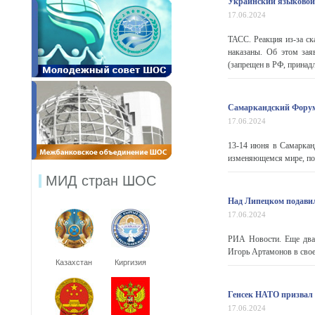
Украинский языковой 
17.06.2024
ТАСС. Реакция из-за ск
наказаны. Об этом зая
(запрещен в РФ, принадл
Самаркандский Форум
17.06.2024
13-14 июня в Самаркан
изменяющемся мире, пои
МИД стран ШОС
Над Липецком подавил
17.06.2024
РИА Новости. Еще два 
Игорь Артамонов в свое
Казахстан
Киргизия
Генсек НАТО призвал 
17.06.2024