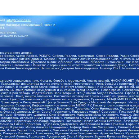
mail:
info@infoshos.ru
ре массовых коммуникаций, связи и
8 г.
язательна.
согласие редакции
иностранного агента:
щее Время, Azatliq Radiosi, PCE/PC, Сибирь.Реалии, Фактограф, Север.Реалии, Радио Св
ончич Дарья Александровна, Medusa Project, Первое антикоррупционное СМИ, VTimes.io, 
ария Михайловна, Лукьянова Юлия Сергеевна, Маетная Елизавета Витальевна, The Insid
ексей Евгеньевич, Общество с ограниченной ответственностью Телеканал Дождь, Петров 
н Роман Александрович, Великовский Дмитрий Александрович, Альтаир 2021, Ромашки мо
оратория социальных наук, Фонд по борьбе с коррупцией, Альянс врачей, НАСИЛИЮ.НЕТ, 
Гражданская инициатива против экологической преступности, Фонд борьбы с коррупцией,
чая Линия, В защиту прав заключенных, Институт глобализации и социальных движений,
тельный фонд помощи осужденным и их семьям, Фонд Тольятти, Новое время, Серебряная т
Центр Юрия Левады, Издательство Парк Гагарина, Фонд имени Андрея Рылькова, Сфера, 
еловека, Фонд защиты гласности, Российский исследовательский центр по правам челове
йствие, Центр независимых социологических исследований, Сутяжник, АКАДЕМИЯ ПО ПР
р Трансперенси Интернешнл-Р, Центр Защиты Прав Средств Массовой Информации, Институ
 академика Сахарова, Информационное агентство МЕМО. РУ, Институт региональной пресс
Лилия Айратовна, Сидорович Ольга Борисовна, Таранова Юлия Николаевна, Туровский Ал
а Ольга Андреевна, Дугин Сергей Георгиевич, Пивоваров Андрей Сергеевич, Писемский Е
в Роман Викторович, Шарипков Олег Викторович, Мальсагов Муса Асланович, Мошель Ири
ександровна, Исламов Тимур Рифгатович, Романова Ольга Евгеньевна, Щаров Сергей Але
льевич, Верховский Александр Маркович, Пислакова-Паркер Марина Петровна, Кочеткова
, Жемкова Елена Борисовна, Гудков Лев Дмитриевич, Илларионова Юлия Юрьевна, Саранг
Андрей Юрьевич, Мосин Алексей Геннадьевич, Гефтер Валентин Михайлович, Симонов Але
а, Исаев Сергей Владимирович, Максимов Сергей Владимирович, Беляев Сергей Иванович
 Кокорина Екатерина Алексеевна, Шуманов Илья Вячеславович, Арапова Галина Юрьевна
Литинский Леонид Борисович, Лукашевский Сергей Маркович, Бахмин Вячеслав Иванович,