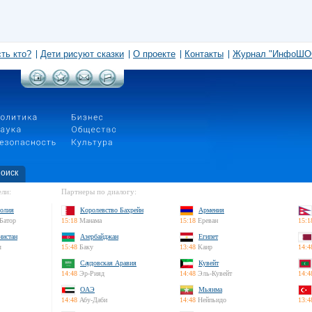
сть кто?
Дети рисуют сказки
О проекте
Контакты
Журнал "ИнфоШО
оиск
ли:
Партнеры по диалогу:
олия
Королевство Бахрейн
Армения
Батор
15:18
Манама
15:18
Ереван
15:1
нистан
Азербайджан
Египет
л
15:48
Баку
13:48
Каир
14:4
Саудовская Аравия
Кувейт
14:48
Эр-Рияд
14:48
Эль-Кувейт
14:4
ОАЭ
Мьянма
14:48
Абу-Даби
14:48
Нейпьидо
13:4