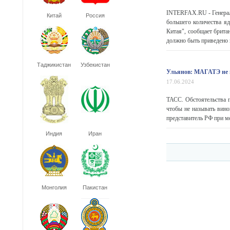
INTERFAX.RU - Генераль
Китай
Россия
большего количества яд
Китая", сообщает британ
должно быть приведено в
Таджикистан
Узбекистан
Ульянов: МАГАТЭ не н
17.06.2024
ТАСС. Обстоятельства 
чтобы не называть вин
представитель РФ при м
Индия
Иран
Монголия
Пакистан