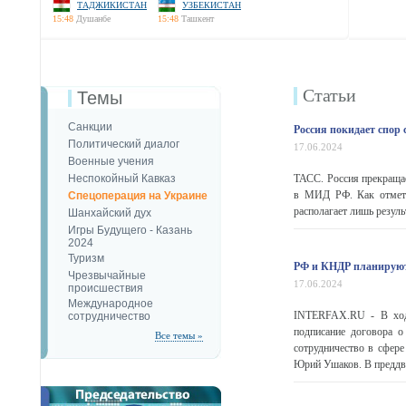
ТАДЖИКИСТАН
УЗБЕКИСТАН
15:48
Душанбе
15:48
Ташкент
Статьи
Темы
Санкции
Россия покидает спор
Политический диалог
17.06.2024
Военные учения
Неспокойный Кавказ
ТАСС. Россия прекращае
в МИД РФ. Как отметил
Спецоперация на Украине
располагает лишь резул
Шанхайский дух
Игры Будущего - Казань
2024
Туризм
РФ и КНДР планируют 
Чрезвычайные
17.06.2024
происшествия
Международное
INTERFAX.RU - В ходе
сотрудничество
подписание договора о
Все темы »
сотрудничество в сфер
Юрий Ушаков. В преддве