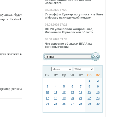
Зеленского
08.08.2026 17:25
нарушители будут
Уиткофф и Кушнер могут посетить Киев
и Москву на следующей неделе
нице в Facebook
08.08.2026 17:22
ВС РФ установили контроль над
Ивановкой Харьковской области
08.08.2026 09:39
Что известно об атаках БПЛА на
регионы России
прав человека в
Пн
Вт
Ср
Чт
Пт
Сб
Вс
1
2
3
4
5
6
7
8
9
ернатор региона
10
11
12
13
14
15
16
17
18
19
20
21
22
23
24
25
26
27
28
29
30