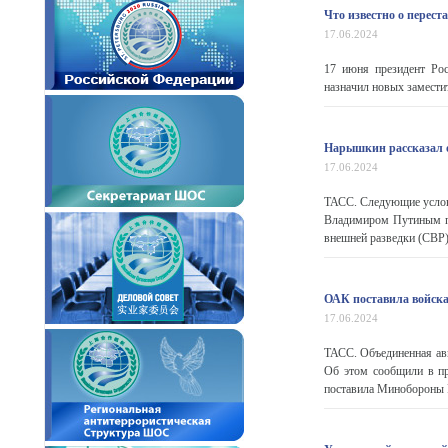
Что известно о перес
17.06.2024
17 июня президент Ро
назначил новых замести
Нарышкин рассказал о
17.06.2024
ТАСС. Следующие услов
Владимиром Путиным пр
внешней разведки (СВР)
ОАК поставила войск
17.06.2024
ТАСС. Объединенная ав
Об этом сообщили в пр
поставила Минобороны 