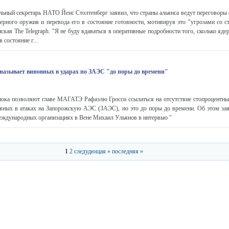
ный секретарь НАТО Йенс Столтенберг заявил, что страны альянса ведут переговоры 
ерного оружия и перевода его в состояние готовности, мотивируя это "угрозами со с
ская The Telegraph. "Я не буду вдаваться в оперативные подробности того, сколько яд
 состояние г...
азывает виновных в ударах по ЗАЭС "до поры до времени"
пока позволяют главе МАГАТЭ Рафаэлю Гросси ссылаться на отсутствие стопроцентных
овных в атаках на Запорожскую АЭС (ЗАЭС), но это до поры до времени. Об этом за
еждународных организациях в Вене Михаил Ульянов в интервью "
1
2
следудющая »
последняя »