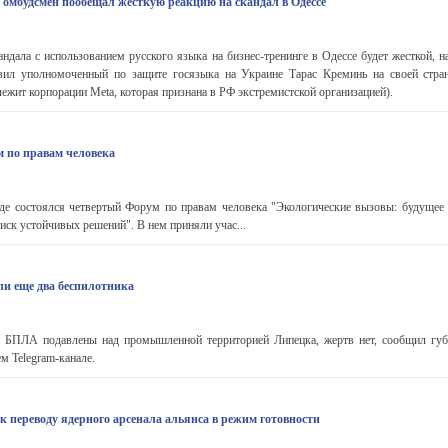
омбудсмен пообещал жесткую реакцию на скандал в Одессе
андала с использованием русского языка на бизнес-тренинге в Одессе будет жесткой, 
вил уполномоченный по защите госязыка на Украине Тарас Креминь на своей стра
ежит корпорации Meta, которая признана в РФ экстремистской организацией).
 по правам человека
де состоялся четвертый Форум по правам человека "Экологические вызовы: будущее 
ск устойчивых решений". В нем приняли учас...
и еще два беспилотника
БПЛА подавлены над промышленной территорией Липецка, жертв нет, сообщил губ
м Telegram-канале.
к переводу ядерного арсенала альянса в режим готовности