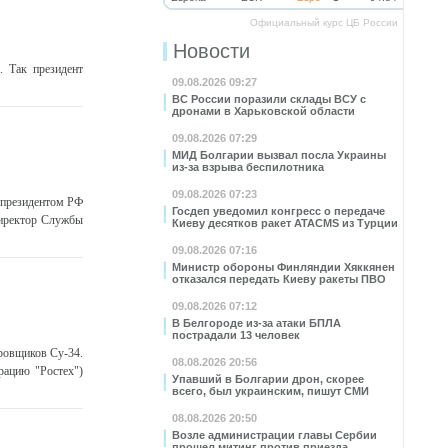
Официальный курс ЦБ России
Новости
 Так президент
09.08.2026 09:27
ВС России поразили склады ВСУ с
дронами в Харьковской области
09.08.2026 07:29
МИД Болгарии вызвал посла Украины
из-за взрыва беспилотника
09.08.2026 07:23
 президентом РФ
Госдеп уведомил конгресс о передаче
директор Службы
Киеву десятков ракет ATACMS из Турции
09.08.2026 07:16
Министр обороны Финляндии Хяккянен
отказался передать Киеву ракеты ПВО
09.08.2026 07:12
В Белгороде из-за атаки БПЛА
пострадали 13 человек
ровщиков Су-34.
08.08.2026 20:56
рацию "Ростех")
Упавший в Болгарии дрон, скорее
всего, был украинским, пишут СМИ
08.08.2026 20:50
Возле администрации главы Сербии
прошел митинг против приезда