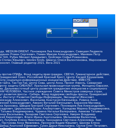
обода, MEDIUM-ORIENT, Пономарев Лев Александрович, Савицкая Людмила
Баданин Роман Сергеевич, Гликин Максим Александрович, Маняхин Петр
er SIA, Рубин Михаил Аркадьевич, Гройсман Софья Романовна,
Степан Юрьевич, Istories fonds, Шмагун Олеся Валентиновна, Мароховская
нолит, Главный редактор 2021, Вега 2021
Мы против СПИДа, Фонд защиты прав граждан, СВЕЧА, Гуманитарное действие,
 Гражданский Союз, Российский Красный Крест, Центр Хасдей Ерушалаим,
 Центр социально-информационных инициатив Действие, ВМЕСТЕ,
айга, Так-Так-Так, центр Сова, центр Анна, Проект Апрель, Самарская
Центр защиты СИБАЛЬТ, Уральская правозащитная группа, Женщины Евразии,
ка, Дальневосточный центр развития гражданских инициатив и социального
АВАМ ЧЕЛОВЕКА, Частное учреждение Совета Министров северных стран,
т развития прессы - Сибирь, Фонд поддержки свободы прессы, Гражданский
ы, Институт Развития Свободы Информации, Экозащита!-Женсовет,
ександр Алексеевич, Васильева Анастасия Евгеньевна, Ривина Анна
вгений Александрович, Аверин Виталий Евгеньевич, Барахоев Магомед
на Ароновна, Шведов Григорий Сергеевич, Пономарев Лев Александрович,
ксадрович, Цирульников Борис Альбертович, Халидова Марина Владимировна,
 Татьяна Владимировна, Чуркина Наталья Валерьевна, Акимова Татьяна
 Анна Васильевна, Захарова Светлана Сергеевна, Аверин Владимир
ксей Кириллович, Флиге Ирина Анатольевна, Мельникова Валентина
, Голубева Елена Николаевна, Ганнушкина Светлана Алексеевна, Закс
, Пастухова Анна Яковлевна, Прохоров Вадим Юрьевич, Шахова Елена
 Шабад Анатолий Ефимович, Сухих Дарья Николаевна, Орлов Олег Петрович,