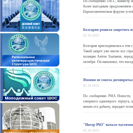
По сообщению ТАСС, министр эне
более выгодным предложением с
Евроатлантическом форуме усто
Болгария решила запретить в
02.10.2023
Болгария присоединилась к тем 
Такой запрет уже ввели все стр
полиции Антон Златанов, переда
октября. Он напомнил, что въезд
Япония не смогла договоритьс
02.10.2023
По сообщению РИА Новости, яп
северного одноперого терпуга,
начать его добычу, передает тел
"Интер РАО" начало частично
02.10.2023