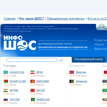
Главная
Что такое ШОС?
Официальные документы
Кто есть кто
Портал создан при финансовой поддержке
Федерального агентства по печати и массовым коммуникациям
Российской Федерации
Расширенный поиск
Участники:
Наблюдатели:
Пар
КАЗАХСТАН
ИРАН
Монголия
16:35
Астана
15:05
Тегеран
18:35
Улан-Батор
15:0
БЕЛОРУССИЯ
КИРГИЗИЯ
Афганистан
13:35
Минск
16:35
Бишкек
15:05
Кабул
15:3
ИНДИЯ
КИТАЙ
16:05
Дели
18:35
Пекин
14:3
РОССИЯ
ПАКИСТАН
14:35
Москва
15:35
Исламабад
14:3