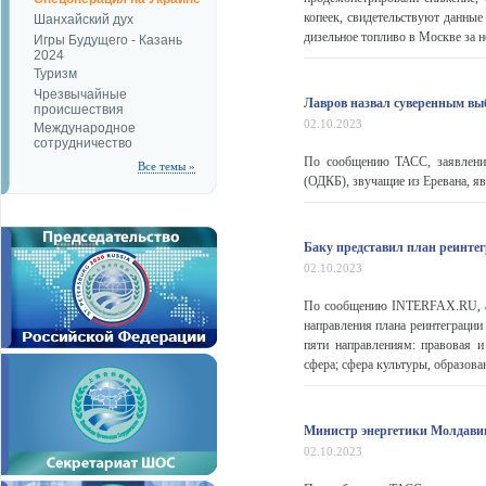
копеек, свидетельствуют данные
Шанхайский дух
дизельное топливо в Москве за не
Игры Будущего - Казань
2024
Туризм
Чрезвычайные
Лавров назвал суверенным вы
происшествия
02.10.2023
Международное
сотрудничество
По сообщению ТАСС, заявления
Все темы »
(ОДКБ), звучащие из Еревана, 
Баку представил план реинте
02.10.2023
По сообщению INTERFAX.RU, ад
направления плана реинтеграции
пяти направлениям: правовая и
сфера; сфера культуры, образова
Министр энергетики Молдавии
02.10.2023