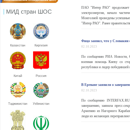
ПАО "Интер РАО" продолжает 
МИД стран ШОС
электроэнергии, начало части
Монголией проведены успешные 
"Интер РАО". Ранее правительств
Фицо заявил, что у Словакии 
Казахстан
Киргизия
02.10.2023
По сообщению РИА Новости, Сл
военная помощь Киеву со сто
республики и лидер победившей 
Китай
Россия
В Ереване заявили о завершен
02.10.2023
По сообщению INTERFAX.RU, 
Таджикистан
Узбекистан
завершению, заявила пресс-сек
Армению из Нагорного Карабаха
люди из желающих переправляютс