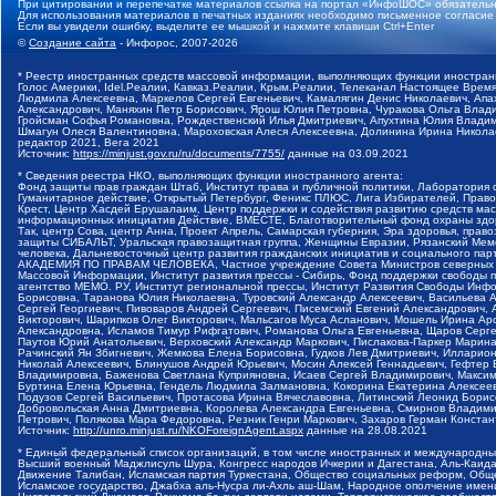
При цитировании и перепечатке материалов ссылка на портал «ИнфоШОС» обязательн
Для использования материалов в печатных изданиях необходимо письменное согласие
Если вы увидели ошибку, выделите ее мышкой и нажмите клавиши Ctrl+Enter
©
Создание сайта
- Инфорос, 2007-2026
* Реестр иностранных средств массовой информации, выполняющих функции иностранн
Голос Америки, Idel.Реалии, Кавказ.Реалии, Крым.Реалии, Телеканал Настоящее Время
Людмила Алексеевна, Маркелов Сергей Евгеньевич, Камалягин Денис Николаевич, Апах
Александрович, Маняхин Петр Борисович, Ярош Юлия Петровна, Чуракова Ольга Влади
Гройсман Софья Романовна, Рождественский Илья Дмитриевич, Апухтина Юлия Владимир
Шмагун Олеся Валентиновна, Мароховская Алеся Алексеевна, Долинина Ирина Никола
редактор 2021, Вега 2021
Источник:
https://minjust.gov.ru/ru/documents/7755/
данные на
03.09.2021
* Сведения реестра НКО, выполняющих функции иностранного агента:
Фонд защиты прав граждан Штаб, Институт права и публичной политики, Лаборатория
Гуманитарное действие, Открытый Петербург, Феникс ПЛЮС, Лига Избирателей, Правов
Крест, Центр Хасдей Ерушалаим, Центр поддержки и содействия развитию средств мас
информационных инициатив Действие, ВМЕСТЕ, Благотворительный фонд охраны здоров
Так, центр Сова, центр Анна, Проект Апрель, Самарская губерния, Эра здоровья, пр
защиты СИБАЛЬТ, Уральская правозащитная группа, Женщины Евразии, Рязанский Мемо
человека, Дальневосточный центр развития гражданских инициатив и социального пар
АКАДЕМИЯ ПО ПРАВАМ ЧЕЛОВЕКА, Частное учреждение Совета Министров северных стр
Массовой Информации, Институт развития прессы - Сибирь, Фонд поддержки свободы 
агентство МЕМО. РУ, Институт региональной прессы, Институт Развития Свободы Инф
Борисовна, Таранова Юлия Николаевна, Туровский Александр Алексеевич, Васильева 
Сергей Георгиевич, Пивоваров Андрей Сергеевич, Писемский Евгений Александрович,
Викторович, Шарипков Олег Викторович, Мальсагов Муса Асланович, Мошель Ирина Ар
Александровна, Исламов Тимур Рифгатович, Романова Ольга Евгеньевна, Щаров Серг
Паутов Юрий Анатольевич, Верховский Александр Маркович, Пислакова-Паркер Марина
Рачинский Ян Збигневич, Жемкова Елена Борисовна, Гудков Лев Дмитриевич, Иллари
Николай Алексеевич, Блинушов Андрей Юрьевич, Мосин Алексей Геннадьевич, Гефтер
Владимировна, Баженова Светлана Куприяновна, Исаев Сергей Владимирович, Максим
Буртина Елена Юрьевна, Гендель Людмила Залмановна, Кокорина Екатерина Алексеев
Подузов Сергей Васильевич, Протасова Ирина Вячеславовна, Литинский Леонид Борис
Добровольская Анна Дмитриевна, Королева Александра Евгеньевна, Смирнов Владими
Петрович, Полякова Мара Федоровна, Резник Генри Маркович, Захаров Герман Конста
Источник:
http://unro.minjust.ru/NKOForeignAgent.aspx
данные на
28.08.2021
* Единый федеральный список организаций, в том числе иностранных и международны
Высший военный Маджлисуль Шура, Конгресс народов Ичкерии и Дагестана, Аль-Каида, 
Движение Талибан, Исламская партия Туркестана, Общество социальных реформ, Общес
Исламское государство, Джабха аль-Нусра ли-Ахль аш-Шам, Народное ополчение имен