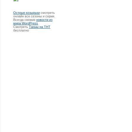
Острые козырьки
смотреть
онлайн все сезоны и серии.
Всегда свежие
новости из
мира WordPress
Смотреть
Танцы на ТНТ
бесплатно