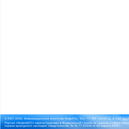
© 2007-2026, Информационное агентство ИнфоРос. Тел.: +7 495 718-84-11, E-mail:
info
Портал «ИнфоШОС» зарегистрирован в Федеральной службе по надзору в сфере массо
охраны культурного наследия. Свидетельство Эл № 77-31649 от 04 апреля 2008 г.