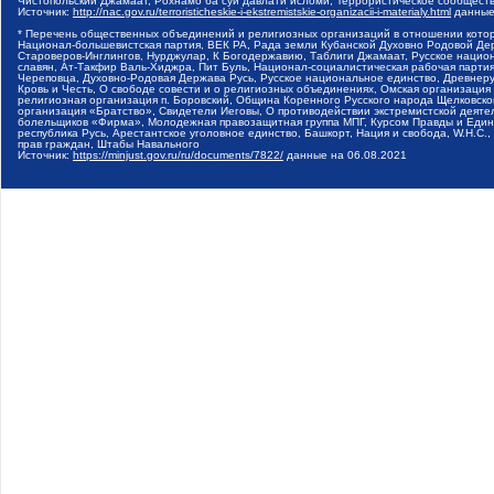
Чистопольский Джамаат, Рохнамо ба суи давлати исломи, Террористическое сообщест
Источник:
http://nac.gov.ru/terroristicheskie-i-ekstremistskie-organizacii-i-materialy.html
данные
* Перечень общественных объединений и религиозных организаций в отношении котор
Национал-большевистская партия, ВЕК РА, Рада земли Кубанской Духовно Родовой Де
Староверов-Инглингов, Нурджулар, К Богодержавию, Таблиги Джамаат, Русское наци
славян, Ат-Такфир Валь-Хиджра, Пит Буль, Национал-социалистическая рабочая парт
Череповца, Духовно-Родовая Держава Русь, Русское национальное единство, Древнер
Кровь и Честь, О свободе совести и о религиозных объединениях, Омская организаци
религиозная организация п. Боровский, Община Коренного Русского народа Щелковског
организация «Братство», Свидетели Иеговы, О противодействии экстремистской деяте
болельщиков «Фирма», Молодежная правозащитная группа МПГ, Курсом Правды и Единен
республика Русь, Арестантское уголовное единство, Башкорт, Нация и свобода, W.H.С
прав граждан, Штабы Навального
Источник:
https://minjust.gov.ru/ru/documents/7822/
данные на
06.08.2021