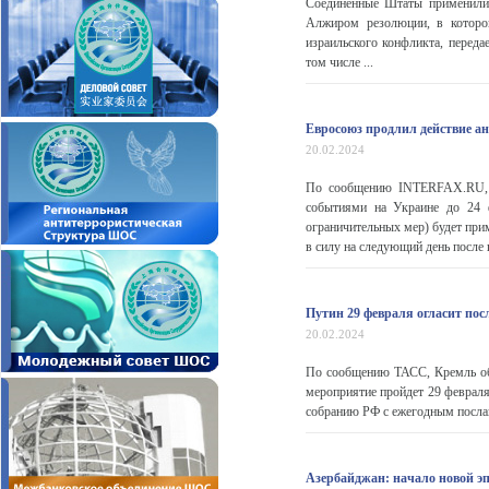
Соединенные Штаты применили 
Алжиром резолюции, в которой
израильского конфликта, переда
том числе ...
Евросоюз продлил действие ан
20.02.2024
По сообщению INTERFAX.RU, С
событиями на Украине до 24 
ограничительных мер) будет прим
в силу на следующий день после 
Путин 29 февраля огласит по
20.02.2024
По сообщению ТАСС, Кремль об
мероприятие пройдет 29 февраля
собранию РФ с ежегодным послан
Азербайджан: начало новой э