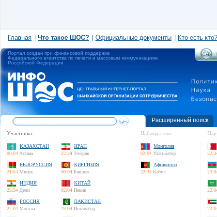
Главная
Что такое ШОС?
Официальные документы
Кто есть кто
Портал создан при финансовой поддержке
Федерального агентства по печати и массовым коммуникациям
Российской Федерации
Расширенный поиск
Участники:
Наблюдатели:
Пар
КАЗАХСТАН
ИРАН
Монголия
00:04
Астана
22:34
Тегеран
02:04
Улан-Батор
22:3
БЕЛОРУССИЯ
КИРГИЗИЯ
Афганистан
21:04
Минск
00:04
Бишкек
22:34
Кабул
23:0
ИНДИЯ
КИТАЙ
23:34
Дели
02:04
Пекин
22:0
РОССИЯ
ПАКИСТАН
22:04
Москва
23:04
Исламабад
22:0