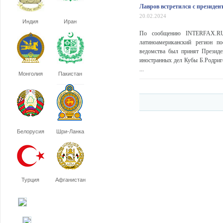
Лавров встретился с президе
20.02.2024
Индия
Иран
По сообщению INTERFAX.RU,
латиноамериканский регион по
ведомства был принят Презид
иностранных дел Кубы Б.Родриг
...
Монголия
Пакистан
Белорусия
Шри-Ланка
Турция
Афганистан