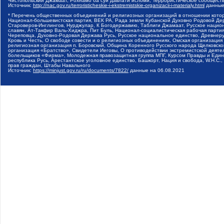
Чистопольский Джамаат, Рохнамо ба суи давлати исломи, Террористическое сообщест
Источник:
http://nac.gov.ru/terroristicheskie-i-ekstremistskie-organizacii-i-materialy.html
данные
* Перечень общественных объединений и религиозных организаций в отношении котор
Национал-большевистская партия, ВЕК РА, Рада земли Кубанской Духовно Родовой Де
Староверов-Инглингов, Нурджулар, К Богодержавию, Таблиги Джамаат, Русское наци
славян, Ат-Такфир Валь-Хиджра, Пит Буль, Национал-социалистическая рабочая парт
Череповца, Духовно-Родовая Держава Русь, Русское национальное единство, Древнер
Кровь и Честь, О свободе совести и о религиозных объединениях, Омская организаци
религиозная организация п. Боровский, Община Коренного Русского народа Щелковског
организация «Братство», Свидетели Иеговы, О противодействии экстремистской деяте
болельщиков «Фирма», Молодежная правозащитная группа МПГ, Курсом Правды и Единен
республика Русь, Арестантское уголовное единство, Башкорт, Нация и свобода, W.H.С
прав граждан, Штабы Навального
Источник:
https://minjust.gov.ru/ru/documents/7822/
данные на
06.08.2021