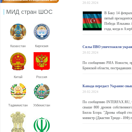
20.02.2024
МИД стран ШОС
В Баку 14 феврал
пятый президентск
Победа Ильхама А
года, когда в Азе
Казахстан
Киргизия
Силы ПВО уничтожили украин
20.02.2024
По сообщению РИА Новости, пр
Брянской области, пострадавших 
Китай
Россия
Канада передаст Украине свы
20.02.2024
По сообщению INTERFAX.RU, От
Таджикистан
Узбекистан
свыше 800 дронов собственног
Билла Блэра. "Дроны общей сто
министр (Джастин Трюдо - ИФ) пр