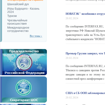
Шанхайский дух
Игры Будущего - Казань
2024
НОВАТЭК" возобновил отгрузк
Туризм
20.02.2024
Чрезвычайные
происшествия
По сообщению INTERFAX.RU, "Н
Международное
энергетики РФ Николай Шульги
сотрудничество
транспортного хаба на Усть-Луг
Все темы »
стабильного конденсата "НОВАТ
Премьер Грузии заверил, что 
20.02.2024
По сообщению INTERFAX.RU, пр
Тбилиси к санкциям против Росс
вводим санкции и по этому пов
совместной пресс-конференции с
США в СБ ООН заблокировали
20.02.2024