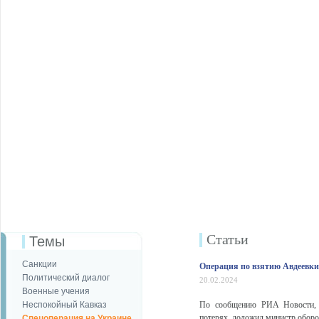
Статьи
Темы
Санкции
Операция по взятию Авдеевк
Политический диалог
20.02.2024
Военные учения
Неспокойный Кавказ
По сообщению РИА Новости, Г
потерях, доложил министр обо
Спецоперация на Украине