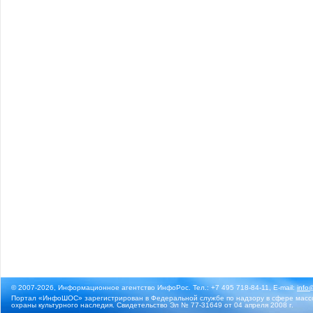
© 2007-2026, Информационное агентство ИнфоРос. Тел.: +7 495 718-84-11, E-mail:
info
Портал «ИнфоШОС» зарегистрирован в Федеральной службе по надзору в сфере массо
охраны культурного наследия. Свидетельство Эл № 77-31649 от 04 апреля 2008 г.