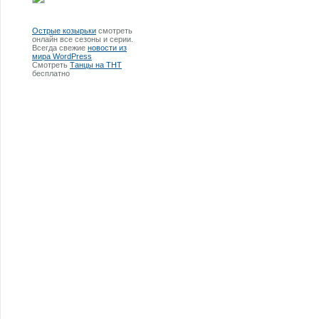
Острые козырьки
смотреть
онлайн все сезоны и серии.
Всегда свежие
новости из
мира WordPress
Смотреть
Танцы на ТНТ
бесплатно