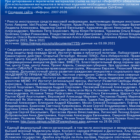
При цитировании и перепечатке материалов ссылка на портал «ИнфоШОС» обязательн
Для использования материалов в печатных изданиях необходимо письменное согласие
Если вы увидели ошибку, выделите ее мышкой и нажмите клавиши Ctrl+Enter
©
Создание сайта
- Инфорос, 2007-2026
* Реестр иностранных средств массовой информации, выполняющих функции иностранн
Голос Америки, Idel.Реалии, Кавказ.Реалии, Крым.Реалии, Телеканал Настоящее Время
Людмила Алексеевна, Маркелов Сергей Евгеньевич, Камалягин Денис Николаевич, Апах
Александрович, Маняхин Петр Борисович, Ярош Юлия Петровна, Чуракова Ольга Влади
Гройсман Софья Романовна, Рождественский Илья Дмитриевич, Апухтина Юлия Владимир
Шмагун Олеся Валентиновна, Мароховская Алеся Алексеевна, Долинина Ирина Никола
редактор 2021, Вега 2021
Источник:
https://minjust.gov.ru/ru/documents/7755/
данные на
03.09.2021
* Сведения реестра НКО, выполняющих функции иностранного агента:
Фонд защиты прав граждан Штаб, Институт права и публичной политики, Лаборатория
Гуманитарное действие, Открытый Петербург, Феникс ПЛЮС, Лига Избирателей, Правов
Крест, Центр Хасдей Ерушалаим, Центр поддержки и содействия развитию средств мас
информационных инициатив Действие, ВМЕСТЕ, Благотворительный фонд охраны здоров
Так, центр Сова, центр Анна, Проект Апрель, Самарская губерния, Эра здоровья, пр
защиты СИБАЛЬТ, Уральская правозащитная группа, Женщины Евразии, Рязанский Мемо
человека, Дальневосточный центр развития гражданских инициатив и социального пар
АКАДЕМИЯ ПО ПРАВАМ ЧЕЛОВЕКА, Частное учреждение Совета Министров северных стр
Массовой Информации, Институт развития прессы - Сибирь, Фонд поддержки свободы 
агентство МЕМО. РУ, Институт региональной прессы, Институт Развития Свободы Инф
Борисовна, Таранова Юлия Николаевна, Туровский Александр Алексеевич, Васильева 
Сергей Георгиевич, Пивоваров Андрей Сергеевич, Писемский Евгений Александрович,
Викторович, Шарипков Олег Викторович, Мальсагов Муса Асланович, Мошель Ирина Ар
Александровна, Исламов Тимур Рифгатович, Романова Ольга Евгеньевна, Щаров Серг
Паутов Юрий Анатольевич, Верховский Александр Маркович, Пислакова-Паркер Марина
Рачинский Ян Збигневич, Жемкова Елена Борисовна, Гудков Лев Дмитриевич, Иллари
Николай Алексеевич, Блинушов Андрей Юрьевич, Мосин Алексей Геннадьевич, Гефтер
Владимировна, Баженова Светлана Куприяновна, Исаев Сергей Владимирович, Максим
Буртина Елена Юрьевна, Гендель Людмила Залмановна, Кокорина Екатерина Алексеев
Подузов Сергей Васильевич, Протасова Ирина Вячеславовна, Литинский Леонид Борис
Добровольская Анна Дмитриевна, Королева Александра Евгеньевна, Смирнов Владими
Петрович, Полякова Мара Федоровна, Резник Генри Маркович, Захаров Герман Конста
Источник:
http://unro.minjust.ru/NKOForeignAgent.aspx
данные на
28.08.2021
* Единый федеральный список организаций, в том числе иностранных и международны
Высший военный Маджлисуль Шура, Конгресс народов Ичкерии и Дагестана, Аль-Каида, 
Движение Талибан, Исламская партия Туркестана, Общество социальных реформ, Общес
Исламское государство, Джабха аль-Нусра ли-Ахль аш-Шам, Народное ополчение имен