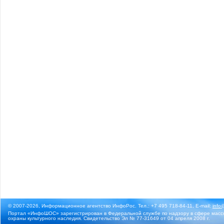
© 2007-2026, Информационное агентство ИнфоРос. Тел.: +7 495 718-84-11, E-mail:
info
Портал «ИнфоШОС» зарегистрирован в Федеральной службе по надзору в сфере массо
охраны культурного наследия. Свидетельство Эл № 77-31649 от 04 апреля 2008 г.