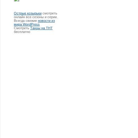
Острые козырьки
смотреть
онлайн все сезоны и серии.
Всегда свежие
новости из
мира WordPress
Смотреть
Танцы на ТНТ
бесплатно