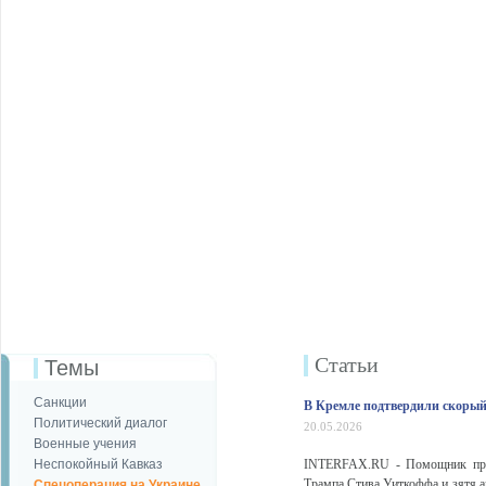
Статьи
Темы
Санкции
В Кремле подтвердили скорый
Политический диалог
20.05.2026
Военные учения
Неспокойный Кавказ
INTERFAX.RU - Помощник през
Трампа Стива Уиткоффа и зятя 
Спецоперация на Украине