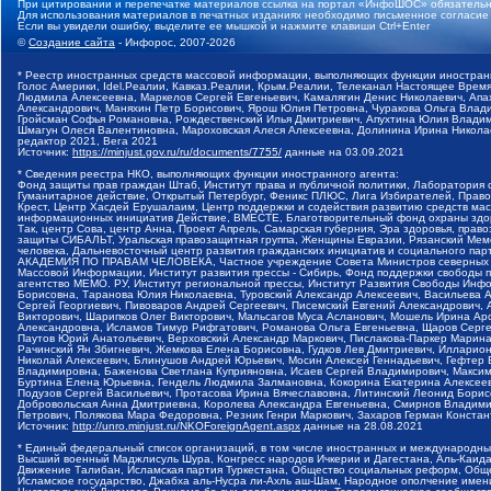
При цитировании и перепечатке материалов ссылка на портал «ИнфоШОС» обязательн
Для использования материалов в печатных изданиях необходимо письменное согласие
Если вы увидели ошибку, выделите ее мышкой и нажмите клавиши Ctrl+Enter
©
Создание сайта
- Инфорос, 2007-2026
* Реестр иностранных средств массовой информации, выполняющих функции иностранн
Голос Америки, Idel.Реалии, Кавказ.Реалии, Крым.Реалии, Телеканал Настоящее Время
Людмила Алексеевна, Маркелов Сергей Евгеньевич, Камалягин Денис Николаевич, Апах
Александрович, Маняхин Петр Борисович, Ярош Юлия Петровна, Чуракова Ольга Влади
Гройсман Софья Романовна, Рождественский Илья Дмитриевич, Апухтина Юлия Владимир
Шмагун Олеся Валентиновна, Мароховская Алеся Алексеевна, Долинина Ирина Никола
редактор 2021, Вега 2021
Источник:
https://minjust.gov.ru/ru/documents/7755/
данные на
03.09.2021
* Сведения реестра НКО, выполняющих функции иностранного агента:
Фонд защиты прав граждан Штаб, Институт права и публичной политики, Лаборатория
Гуманитарное действие, Открытый Петербург, Феникс ПЛЮС, Лига Избирателей, Правов
Крест, Центр Хасдей Ерушалаим, Центр поддержки и содействия развитию средств мас
информационных инициатив Действие, ВМЕСТЕ, Благотворительный фонд охраны здоров
Так, центр Сова, центр Анна, Проект Апрель, Самарская губерния, Эра здоровья, пр
защиты СИБАЛЬТ, Уральская правозащитная группа, Женщины Евразии, Рязанский Мемо
человека, Дальневосточный центр развития гражданских инициатив и социального пар
АКАДЕМИЯ ПО ПРАВАМ ЧЕЛОВЕКА, Частное учреждение Совета Министров северных стр
Массовой Информации, Институт развития прессы - Сибирь, Фонд поддержки свободы 
агентство МЕМО. РУ, Институт региональной прессы, Институт Развития Свободы Инф
Борисовна, Таранова Юлия Николаевна, Туровский Александр Алексеевич, Васильева 
Сергей Георгиевич, Пивоваров Андрей Сергеевич, Писемский Евгений Александрович,
Викторович, Шарипков Олег Викторович, Мальсагов Муса Асланович, Мошель Ирина Ар
Александровна, Исламов Тимур Рифгатович, Романова Ольга Евгеньевна, Щаров Серг
Паутов Юрий Анатольевич, Верховский Александр Маркович, Пислакова-Паркер Марина
Рачинский Ян Збигневич, Жемкова Елена Борисовна, Гудков Лев Дмитриевич, Иллари
Николай Алексеевич, Блинушов Андрей Юрьевич, Мосин Алексей Геннадьевич, Гефтер
Владимировна, Баженова Светлана Куприяновна, Исаев Сергей Владимирович, Максим
Буртина Елена Юрьевна, Гендель Людмила Залмановна, Кокорина Екатерина Алексеев
Подузов Сергей Васильевич, Протасова Ирина Вячеславовна, Литинский Леонид Борис
Добровольская Анна Дмитриевна, Королева Александра Евгеньевна, Смирнов Владими
Петрович, Полякова Мара Федоровна, Резник Генри Маркович, Захаров Герман Конста
Источник:
http://unro.minjust.ru/NKOForeignAgent.aspx
данные на
28.08.2021
* Единый федеральный список организаций, в том числе иностранных и международны
Высший военный Маджлисуль Шура, Конгресс народов Ичкерии и Дагестана, Аль-Каида, 
Движение Талибан, Исламская партия Туркестана, Общество социальных реформ, Общес
Исламское государство, Джабха аль-Нусра ли-Ахль аш-Шам, Народное ополчение имен