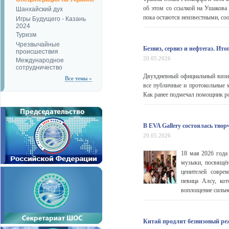
об этом со ссылкой на Ушакова 
Шанхайский дух
пока остаются неизвестными, со
Игры Будущего - Казань
2024
Туризм
Чрезвычайные
Безвиз, сервиз и нефтегаз. Ит
происшествия
20.05.2026
Международное
сотрудничество
Двухдневный официальный визит
Все темы »
все публичные и протокольные 
Как ранее подмечал помощник ро
В EVA Gallery состоялась тво
20.05.2026
18 мая 2026 года
музыки, посвящё
ценителей соврем
певица Алсу, кот
воплощение сильно
Китай продлит безвизовый реж