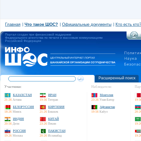
Главная
Что такое ШОС?
Официальные документы
Кто есть кто
Портал создан при финансовой поддержке
Федерального агентства по печати и массовым коммуникациям
Российской Федерации
Расширенный поиск
Участники:
Наблюдатели:
Пар
КАЗАХСТАН
ИРАН
Монголия
21:26
Астана
19:56
Тегеран
23:26
Улан-Батор
19:5
БЕЛОРУССИЯ
КИРГИЗИЯ
Афганистан
18:26
Минск
21:26
Бишкек
19:56
Кабул
20:2
ИНДИЯ
КИТАЙ
20:56
Дели
23:26
Пекин
19:2
РОССИЯ
ПАКИСТАН
19:26
Москва
20:26
Исламабад
19:2