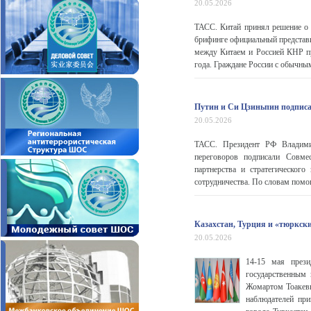
20.05.2026
ТАСС. Китай принял решение о 
брифинге официальный предста
между Китаем и Россией КНР п
года. Граждане России с обычным
Путин и Си Цзиньпин подписа
20.05.2026
ТАСС. Президент РФ Владими
переговоров подписали Совме
партнерства и стратегическог
сотрудничества. По словам помо
Казахстан, Турция и «тюркск
20.05.2026
14-15 мая през
государственным
Жомартом Тоакевы
наблюдателей пр