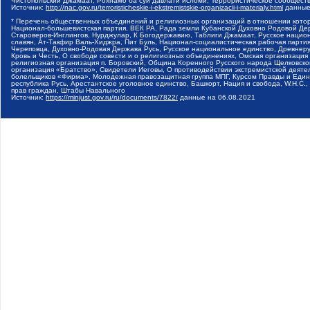
Чистопольский Джамаат, Рохнамо ба суи давлати исломи, Террористическое сообщест
Источник:
http://nac.gov.ru/terroristicheskie-i-ekstremistskie-organizacii-i-materialy.html
данные
* Перечень общественных объединений и религиозных организаций в отношении котор
Национал-большевистская партия, ВЕК РА, Рада земли Кубанской Духовно Родовой Де
Староверов-Инглингов, Нурджулар, К Богодержавию, Таблиги Джамаат, Русское наци
славян, Ат-Такфир Валь-Хиджра, Пит Буль, Национал-социалистическая рабочая парт
Череповца, Духовно-Родовая Держава Русь, Русское национальное единство, Древнер
Кровь и Честь, О свободе совести и о религиозных объединениях, Омская организаци
религиозная организация п. Боровский, Община Коренного Русского народа Щелковског
организация «Братство», Свидетели Иеговы, О противодействии экстремистской деяте
болельщиков «Фирма», Молодежная правозащитная группа МПГ, Курсом Правды и Единен
республика Русь, Арестантское уголовное единство, Башкорт, Нация и свобода, W.H.С
прав граждан, Штабы Навального
Источник:
https://minjust.gov.ru/ru/documents/7822/
данные на
06.08.2021