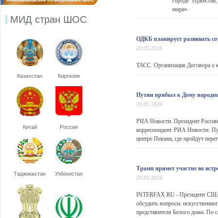
городе Туркестан
мира».
МИД стран ШОС
ОДКБ планирует развивать с
20.05.2026
ТАСС. Организация Договора о к
Казахстан
Киргизия
Путин прибыл к Дому народны
20.05.2026
РИА Новости. Президент России 
Китай
Россия
корреспондент РИА Новости. Пу
центре Пекина, где пройдут перег
Трамп примет участие во встр
Таджикистан
Узбекистан
20.05.2026
INTERFAX.RU - Президент США Д
обсудить вопросы искусственног
представителя Белого дома. По с