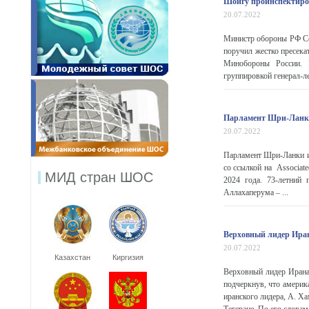
Шойгу проинспектиро
20.07.2022
Министр обороны РФ Се
поручил жестко пресека
Минобороны России. 
группировкой генерал-ле
Парламент Шри-Ланки
20.07.2022
Парламент Шри-Ланки из
со ссылкой на Associate
МИД стран ШОС
2024 года. 73-летний
Аллахаперума – ...
Верховный лидер Ира
20.07.2022
Казахстан
Киргизия
Верховный лидер Ирана
подчеркнув, что америк
иранского лидера, А. Х