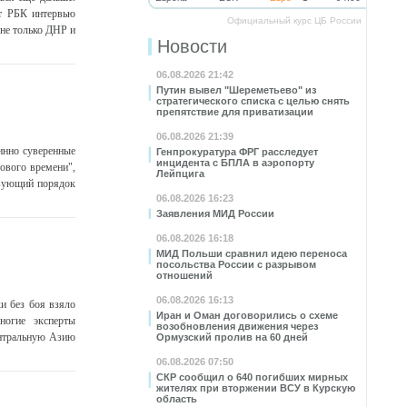
ет РБК интервью
Официальный курс ЦБ России
 не только ДНР и
Новости
06.08.2026 21:42
Путин вывел "Шереметьево" из
стратегического списка с целью снять
препятствие для приватизации
06.08.2026 21:39
инно суверенные
Генпрокуратура ФРГ расследует
инцидента с БПЛА в аэропорту
ового времени",
Лейпцига
твующий порядок
06.08.2026 16:23
Заявления МИД России
06.08.2026 16:18
МИД Польши сравнил идею переноса
посольства России с разрывом
отношений
06.08.2026 16:13
и без боя взяло
Иран и Оман договорились о схеме
ногие эксперты
возобновления движения через
Центральную Азию
Ормузский пролив на 60 дней
06.08.2026 07:50
СКР сообщил о 640 погибших мирных
жителях при вторжении ВСУ в Курскую
область