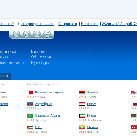
сть кто?
Дети рисуют сказки
О проекте
Контакты
Журнал "ИнфоШО
оиск
ли:
Партнеры по диалогу:
олия
Королевство Бахрейн
Армения
Батор
06:44
Манама
06:44
Ереван
06:4
нистан
Азербайджан
Египет
л
07:14
Баку
05:14
Каир
06:1
Саудовская Аравия
Кувейт
06:14
Эр-Рияд
06:14
Эль-Кувейт
06:1
ОАЭ
Мьянма
06:14
Абу-Даби
06:14
Нейпьидо
05:1