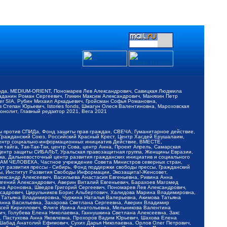
обода, MEDIUM-ORIENT, Пономарев Лев Александрович, Савицкая Людмила
Баданин Роман Сергеевич, Гликин Максим Александрович, Маняхин Петр
er SIA, Рубин Михаил Аркадьевич, Гройсман Софья Романовна,
Степан Юрьевич, Istories fonds, Шмагун Олеся Валентиновна, Мароховская
нолит, Главный редактор 2021, Вега 2021
Мы против СПИДа, Фонд защиты прав граждан, СВЕЧА, Гуманитарное действие,
 Гражданский Союз, Российский Красный Крест, Центр Хасдей Ерушалаим,
 Центр социально-информационных инициатив Действие, ВМЕСТЕ,
айга, Так-Так-Так, центр Сова, центр Анна, Проект Апрель, Самарская
Центр защиты СИБАЛЬТ, Уральская правозащитная группа, Женщины Евразии,
ка, Дальневосточный центр развития гражданских инициатив и социального
АВАМ ЧЕЛОВЕКА, Частное учреждение Совета Министров северных стран,
т развития прессы - Сибирь, Фонд поддержки свободы прессы, Гражданский
ы, Институт Развития Свободы Информации, Экозащита!-Женсовет,
ександр Алексеевич, Васильева Анастасия Евгеньевна, Ривина Анна
вгений Александрович, Аверин Виталий Евгеньевич, Барахоев Магомед
на Ароновна, Шведов Григорий Сергеевич, Пономарев Лев Александрович,
ксадрович, Цирульников Борис Альбертович, Халидова Марина Владимировна,
 Татьяна Владимировна, Чуркина Наталья Валерьевна, Акимова Татьяна
 Анна Васильевна, Захарова Светлана Сергеевна, Аверин Владимир
ксей Кириллович, Флиге Ирина Анатольевна, Мельникова Валентина
, Голубева Елена Николаевна, Ганнушкина Светлана Алексеевна, Закс
, Пастухова Анна Яковлевна, Прохоров Вадим Юрьевич, Шахова Елена
 Шабад Анатолий Ефимович, Сухих Дарья Николаевна, Орлов Олег Петрович,