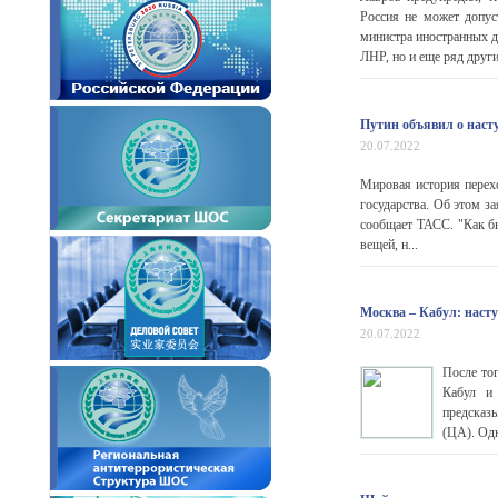
Россия не может допус
министра иностранных д
ЛНР, но и еще ряд други
Путин объявил о наст
20.07.2022
Мировая история перех
государства. Об этом з
сообщает ТАСС. "Как б
вещей, н...
Москва – Кабул: наст
20.07.2022
После тог
Кабул и 
предсказы
(ЦА). Одн