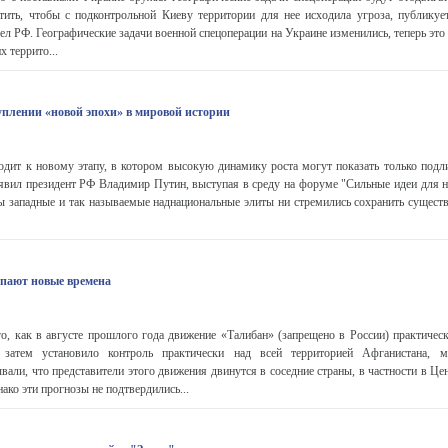
тить, чтобы с подконтрольной Киеву территории для нее исходила угроза, публику
ел РФ. Географические задачи военной спецоперации на Украине изменились, теперь это
х террито...
уплении «новой эпохи» в мировой истории
одит к новому этапу, в котором высокую динамику роста могут показать только подл
аявил президент РФ Владимир Путин, выступая в среду на форуме "Сильные идеи для н
ы западные и так называемые наднациональные элиты ни стремились сохранить сущес
упают новые времена
о, как в августе прошлого года движение «Талибан» (запрещено в России) практическ
затем установило контроль практически над всей территорией Афганистана, м
вали, что представители этого движения двинутся в соседние страны, в частности в 
ако эти прогнозы не подтвердились...