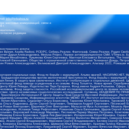
mail:
info@infoshos.ru
ре массовых коммуникаций, связи и
8 г.
язательна.
согласие редакции
иностранного агента:
щее Время, Azatliq Radiosi, PCE/PC, Сибирь.Реалии, Фактограф, Север.Реалии, Радио Св
ончич Дарья Александровна, Medusa Project, Первое антикоррупционное СМИ, VTimes.io, 
ария Михайловна, Лукьянова Юлия Сергеевна, Маетная Елизавета Витальевна, The Insid
ексей Евгеньевич, Общество с ограниченной ответственностью Телеканал Дождь, Петров 
н Роман Александрович, Великовский Дмитрий Александрович, Альтаир 2021, Ромашки мо
оратория социальных наук, Фонд по борьбе с коррупцией, Альянс врачей, НАСИЛИЮ.НЕТ, 
Гражданская инициатива против экологической преступности, Фонд борьбы с коррупцией,
чая Линия, В защиту прав заключенных, Институт глобализации и социальных движений,
тельный фонд помощи осужденным и их семьям, Фонд Тольятти, Новое время, Серебряная т
Центр Юрия Левады, Издательство Парк Гагарина, Фонд имени Андрея Рылькова, Сфера, 
еловека, Фонд защиты гласности, Российский исследовательский центр по правам челове
йствие, Центр независимых социологических исследований, Сутяжник, АКАДЕМИЯ ПО ПР
р Трансперенси Интернешнл-Р, Центр Защиты Прав Средств Массовой Информации, Институ
 академика Сахарова, Информационное агентство МЕМО. РУ, Институт региональной пресс
Лилия Айратовна, Сидорович Ольга Борисовна, Таранова Юлия Николаевна, Туровский Ал
а Ольга Андреевна, Дугин Сергей Георгиевич, Пивоваров Андрей Сергеевич, Писемский Е
в Роман Викторович, Шарипков Олег Викторович, Мальсагов Муса Асланович, Мошель Ири
ександровна, Исламов Тимур Рифгатович, Романова Ольга Евгеньевна, Щаров Сергей Але
льевич, Верховский Александр Маркович, Пислакова-Паркер Марина Петровна, Кочеткова
, Жемкова Елена Борисовна, Гудков Лев Дмитриевич, Илларионова Юлия Юрьевна, Саранг
Андрей Юрьевич, Мосин Алексей Геннадьевич, Гефтер Валентин Михайлович, Симонов Але
а, Исаев Сергей Владимирович, Максимов Сергей Владимирович, Беляев Сергей Иванович
 Кокорина Екатерина Алексеевна, Шуманов Илья Вячеславович, Арапова Галина Юрьевна
Литинский Леонид Борисович, Лукашевский Сергей Маркович, Бахмин Вячеслав Иванович,