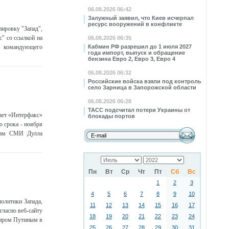
06.08.2026 06:42
Залужный заявил, что Киев исчерпал
ресурс вооружений в конфликте
ировку "Запад",
" со ссылкой на
06.08.2026 06:35
д командующего
Кабмин РФ разрешил до 1 июля 2027
года импорт, выпуск и обращение
бензина Евро 2, Евро 3, Евро 4
06.08.2026 06:32
Российские войска взяли под контроль
село Зарница в Запорожской области
06.08.2026 06:28
ТАСС подсчитал потери Украины от
ает «Интерфакс»
блокады портов
о срока - ноября
елам СМИ Дулла
Пн
Вт
Ср
Чт
Пт
Сб
Вс
1
2
3
4
5
6
7
8
9
10
олитики Запада,
11
12
13
14
15
16
17
гласно веб-сайту
18
19
20
21
22
23
24
миром Путиным в
25
26
27
28
29
30
31