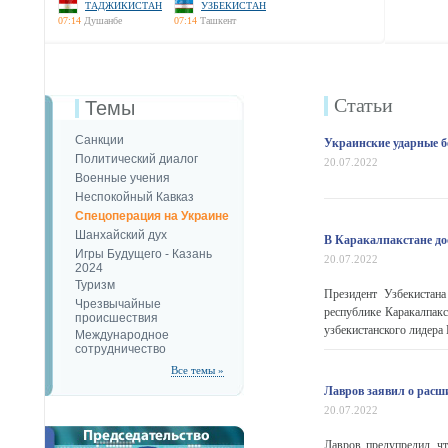
ТАДЖИКИСТАН
УЗБЕКИСТАН
07:14
Душанбе
07:14
Ташкент
Статьи
Темы
Санкции
Украинские ударные 
Политический диалог
20.07.2022
Военные учения
Неспокойный Кавказ
Спецоперация на Украине
Шанхайский дух
В Каракалпакстане до
Игры Будущего - Казань
20.07.2022
2024
Туризм
Президент Узбекистан
Чрезвычайные
республике Каракалпакс
происшествия
узбекистанского лидера
Международное
сотрудничество
Все темы »
Лавров заявил о расш
20.07.2022
Лавров предупредил, чт