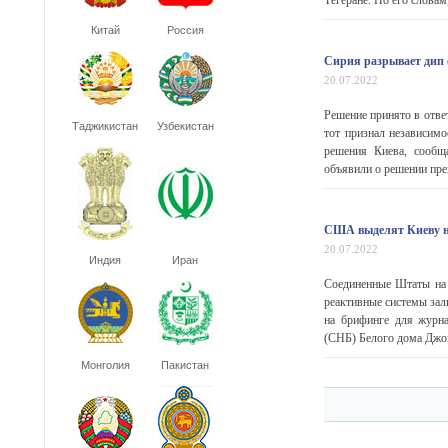
Тегеране. По его словам,
Китай
Россия
Сирия разрывает дип
20.07.2022
Решение принято в отве
Таджикистан
Узбекистан
тот признал независим
решения Киева, сообща
объявили о решении пре
США выделят Киеву н
20.07.2022
Индия
Иран
Соединенные Штаты на 
реактивные системы зал
на брифинге для журна
(СНБ) Белого дома Джо
Монголия
Пакистан