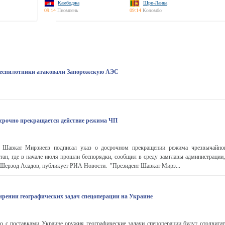
Камбоджа
Шри-Ланка
09:14
Пномпень
09:14
Коломбо
беспилотники атаковали Запорожскую АЭС
срочно прекращается действие режима ЧП
а Шавкат Мирзиеев подписал указ о досрочном прекращении режима чрезвычайно
тан, где в начале июля прошли беспорядки, сообщил в среду замглавы администрации,
 Шерзод Асадов, публикует РИА Новости. "Президент Шавкат Мирз...
ирении географических задач спецоперации на Украине
о с поставками Украине оружия географические задачи спецоперации будут отодвигат