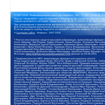
© 2007-2026, Информационное агентство ИнфоРос. Тел.: +7 495 718-84-11, E-
Портал «ИнфоШОС» зарегистрирован в Федеральной службе по надзору в сфе
охраны культурного наследия. Свидетельство Эл № 77-31649 от 04 апреля 200
При цитировании и перепечатке материалов ссылка на портал «ИнфоШОС» об
Для использования материалов в печатных изданиях необходимо письменное 
Если вы увидели ошибку, выделите ее мышкой и нажмите клавиши Ctrl+Enter
©
Создание сайта
- Инфорос, 2007-2026
* Реестр иностранных средств массовой информации, выполняющих функции 
Голос Америки, Idel.Реалии, Кавказ.Реалии, Крым.Реалии, Телеканал Настоя
Алексеевна, Маркелов Сергей Евгеньевич, Камалягин Денис Николаевич, Апах
Борисович, Ярош Юлия Петровна, Чуракова Ольга Владимировна, Железнова М
Рождественский Илья Дмитриевич, Апухтина Юлия Владимировна, Постернак Ал
Алеся Алексеевна, Долинина Ирина Николаевна, Шлейнов Роман Юрьевич, Ани
Источник:
https://minjust.gov.ru/ru/documents/7755/
данные на
03.09.2021
* Сведения реестра НКО, выполняющих функции иностранного агента:
Фонд защиты прав граждан Штаб, Институт права и публичной политики, Лаб
Открытый Петербург, Феникс ПЛЮС, Лига Избирателей, Правовая инициатива, 
Центр поддержки и содействия развитию средств массовой информации, Горя
Благотворительный фонд охраны здоровья и защиты прав граждан, Благотвори
губерния, Эра здоровья, правозащитное общество Мемориал, Аналитический 
Рязанский Мемориал, Екатеринбургское общество МЕМОРИАЛ, Институт прав ч
партнерства, Пермский региональный правозащитный центр, Гражданское де
Центр развития некоммерческих организаций, Гражданское содействие, Цент
контроль, Человек и Закон, Общественная комиссия по сохранению наследия
Общественный вердикт, Евразийская антимонопольная ассоциация, Чанышева 
Валерьевна, Бурдина Юлия Владимировна, Бойко Анатолий Николаевич, Гусев
Бекханович, Шевченко Дмитрий Александрович, Жданов Иван Юрьевич, Рубано
Каргалицкий Борис Юльевич, Созаев Валерий Валерьевич, Исакова Ирина Ал
Людевиг Марина Зариевна, Федотова Галина Анатольевна, Паутов Юрий Анато
Николаевна, Золотарева Екатерина Александровна, Рачинский Ян Збигневич
Анатольевич, Щур Татьяна Михайловна, Щур Николай Алексеевич, Блинушов 
Дмитриевна, Вититинова Елена Владимировна, Баженова Светлана Куприяновн
Елена Владимировна, Буртина Елена Юрьевна, Гендель Людмила Залмановна,
Владимировна, Подузов Сергей Васильевич, Протасова Ирина Вячеславовна, 