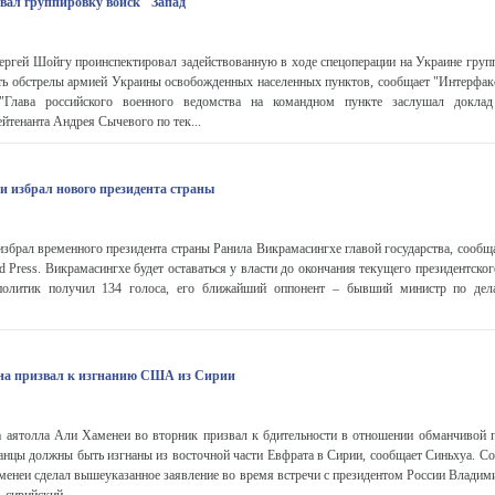
вал группировку войск "Запад"
ргей Шойгу проинспектировал задействованную в ходе спецоперации на Украине групп
ть обстрелы армией Украины освобожденных населенных пунктов, сообщает "Интерфакс
"Глава российского военного ведомства на командном пункте заслушал докла
йтенанта Андрея Сычевого по тек...
 избрал нового президента страны
брал временного президента страны Ранила Викрамасингхе главой государства, сообщ
d Press. Викрамасингхе будет оставаться у власти до окончания текущего президентског
 политик получил 134 голоса, его ближайший оппонент – бывший министр по д
на призвал к изгнанию США из Сирии
 аятолла Али Хаменеи во вторник призвал к бдительности в отношении обманчивой п
анцы должны быть изгнаны из восточной части Евфрата в Сирии, сообщает Синьхуа. Со
аменеи сделал вышеуказанное заявление во время встречи с президентом России Влади