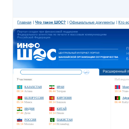
Главная
Что такое ШОС?
Официальные документы
Кто е
Портал создан при финансовой поддержке
Федерального агентства по печати и массовым коммуникациям
Российской Федерации
Расширенный п
Участники:
Наблюдате
КАЗАХСТАН
ИРАН
Монг
08:14
Астана
06:44
Тегеран
10:14
Улан-
БЕЛОРУССИЯ
КИРГИЗИЯ
Афга
05:14
Минск
08:14
Бишкек
06:44
Кабу
ИНДИЯ
КИТАЙ
07:44
Дели
10:14
Пекин
РОССИЯ
ПАКИСТАН
06:14
Москва
07:14
Исламабад