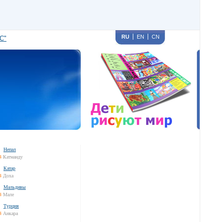
RU
EN
CN
С"
Непал
4
Катманду
Катар
4
Доха
Мальдивы
4
Мале
Турция
4
Анкара