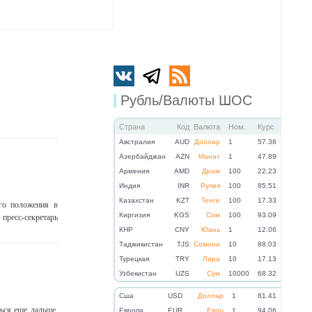
Рубль/Валюты ШОС
Страна
Код
Валюта
Ном.
Курс
Австралия
AUD
Доллар
1
57.38
Азербайджан
AZN
Манат
1
47.89
Армения
AMD
Драм
100
22.23
Индия
INR
Рупия
100
85.51
Казахстан
KZT
Тенге
100
17.33
го положения в
Киргизия
KGS
Сом
100
93.09
 пресс-секретарь
КНР
CNY
Юань
1
12.06
Таджикистан
TJS
Сомони
10
88.03
Турецкая
TRY
Лира
10
17.13
Узбекистан
UZS
Сум
10000
68.32
Cша
USD
Доллар
1
81.41
ься еще дальше.
Eвропа
EUR
Евро
1
94.06