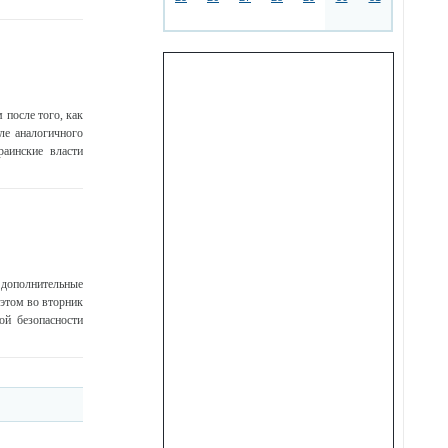
 после того, как
ле аналогичного
раинские власти
 дополнительные
этом во вторник
ой безопасности