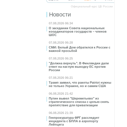
Официальный курс ЦБ России
Новости
07.08.2026 06:34
О заседании Совета национальных
координаторов государств – членов
ШОС
07.08.2026 06:28
СМИ: Белый Дом обратился к России с
важной просьбой
07.08.2026 06:25
"Должна вернуть". В Финляндии дали
ответ на наглую выходку ЕС против
России
07.08.2026 06:21
Трамп заявил, что ракеты Patriot нужны
не только Украине, но и самим США
06.08.2026 21:42
Путин вывел "Шереметьево" из
стратегического списка с целью снять
препятствие для приватизации
06.08.2026 21:39
Генпрокуратура ФРГ расследует
инцидента с БПЛА в аэропорту
Лейпцига