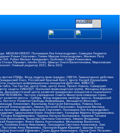
обода, MEDIUM-ORIENT, Пономарев Лев Александрович, Савицкая Людмила
Баданин Роман Сергеевич, Гликин Максим Александрович, Маняхин Петр
er SIA, Рубин Михаил Аркадьевич, Гройсман Софья Романовна,
Степан Юрьевич, Istories fonds, Шмагун Олеся Валентиновна, Мароховская
нолит, Главный редактор 2021, Вега 2021
Мы против СПИДа, Фонд защиты прав граждан, СВЕЧА, Гуманитарное действие,
 Гражданский Союз, Российский Красный Крест, Центр Хасдей Ерушалаим,
 Центр социально-информационных инициатив Действие, ВМЕСТЕ,
айга, Так-Так-Так, центр Сова, центр Анна, Проект Апрель, Самарская
Центр защиты СИБАЛЬТ, Уральская правозащитная группа, Женщины Евразии,
ка, Дальневосточный центр развития гражданских инициатив и социального
АВАМ ЧЕЛОВЕКА, Частное учреждение Совета Министров северных стран,
т развития прессы - Сибирь, Фонд поддержки свободы прессы, Гражданский
ы, Институт Развития Свободы Информации, Экозащита!-Женсовет,
ександр Алексеевич, Васильева Анастасия Евгеньевна, Ривина Анна
вгений Александрович, Аверин Виталий Евгеньевич, Барахоев Магомед
на Ароновна, Шведов Григорий Сергеевич, Пономарев Лев Александрович,
ксадрович, Цирульников Борис Альбертович, Халидова Марина Владимировна,
 Татьяна Владимировна, Чуркина Наталья Валерьевна, Акимова Татьяна
 Анна Васильевна, Захарова Светлана Сергеевна, Аверин Владимир
ксей Кириллович, Флиге Ирина Анатольевна, Мельникова Валентина
, Голубева Елена Николаевна, Ганнушкина Светлана Алексеевна, Закс
, Пастухова Анна Яковлевна, Прохоров Вадим Юрьевич, Шахова Елена
 Шабад Анатолий Ефимович, Сухих Дарья Николаевна, Орлов Олег Петрович,