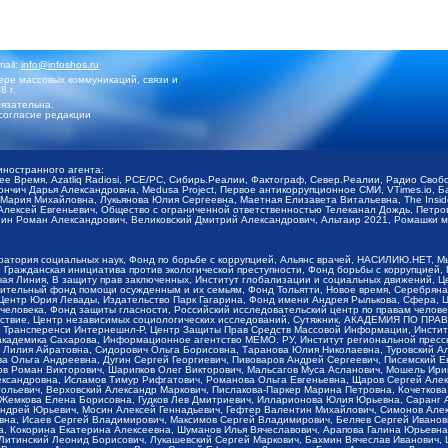
mail:
info@infoshos.ru
ре массовых коммуникаций, связи и
8 г.
язательна.
согласие редакции
иностранного агента:
щее Время, Azatliq Radiosi, PCE/PC, Сибирь.Реалии, Фактограф, Север.Реалии, Радио Св
ончич Дарья Александровна, Medusa Project, Первое антикоррупционное СМИ, VTimes.io, 
ария Михайловна, Лукьянова Юлия Сергеевна, Маетная Елизавета Витальевна, The Insid
ексей Евгеньевич, Общество с ограниченной ответственностью Телеканал Дождь, Петров 
н Роман Александрович, Великовский Дмитрий Александрович, Альтаир 2021, Ромашки мо
оратория социальных наук, Фонд по борьбе с коррупцией, Альянс врачей, НАСИЛИЮ.НЕТ, 
Гражданская инициатива против экологической преступности, Фонд борьбы с коррупцией,
чая Линия, В защиту прав заключенных, Институт глобализации и социальных движений,
тельный фонд помощи осужденным и их семьям, Фонд Тольятти, Новое время, Серебряная т
Центр Юрия Левады, Издательство Парк Гагарина, Фонд имени Андрея Рылькова, Сфера, 
еловека, Фонд защиты гласности, Российский исследовательский центр по правам челове
йствие, Центр независимых социологических исследований, Сутяжник, АКАДЕМИЯ ПО ПР
р Трансперенси Интернешнл-Р, Центр Защиты Прав Средств Массовой Информации, Институ
 академика Сахарова, Информационное агентство МЕМО. РУ, Институт региональной пресс
Лилия Айратовна, Сидорович Ольга Борисовна, Таранова Юлия Николаевна, Туровский Ал
а Ольга Андреевна, Дугин Сергей Георгиевич, Пивоваров Андрей Сергеевич, Писемский Е
в Роман Викторович, Шарипков Олег Викторович, Мальсагов Муса Асланович, Мошель Ири
ександровна, Исламов Тимур Рифгатович, Романова Ольга Евгеньевна, Щаров Сергей Але
льевич, Верховский Александр Маркович, Пислакова-Паркер Марина Петровна, Кочеткова
, Жемкова Елена Борисовна, Гудков Лев Дмитриевич, Илларионова Юлия Юрьевна, Саранг
Андрей Юрьевич, Мосин Алексей Геннадьевич, Гефтер Валентин Михайлович, Симонов Але
а, Исаев Сергей Владимирович, Максимов Сергей Владимирович, Беляев Сергей Иванович
 Кокорина Екатерина Алексеевна, Шуманов Илья Вячеславович, Арапова Галина Юрьевна
Литинский Леонид Борисович, Лукашевский Сергей Маркович, Бахмин Вячеслав Иванович,