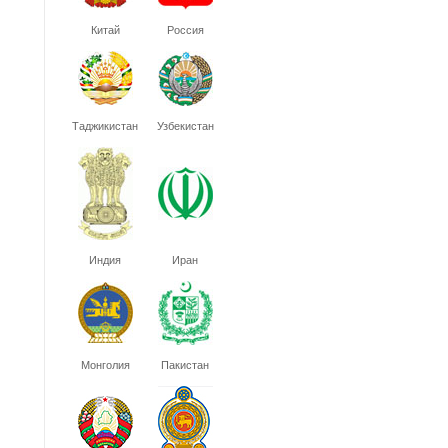
Китай
Россия
Таджикистан
Узбекистан
Индия
Иран
Монголия
Пакистан