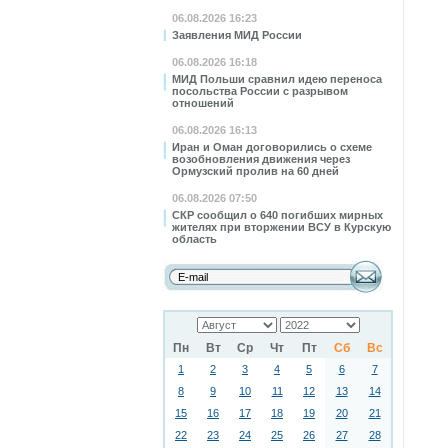
06.08.2026 16:23
Заявления МИД России
06.08.2026 16:18
МИД Польши сравнил идею переноса
посольства России с разрывом
отношений
06.08.2026 16:13
Иран и Оман договорились о схеме
возобновления движения через
Ормузский пролив на 60 дней
06.08.2026 07:50
СКР сообщил о 640 погибших мирных
жителях при вторжении ВСУ в Курскую
область
Пн
Вт
Ср
Чт
Пт
Сб
Вс
1
2
3
4
5
6
7
8
9
10
11
12
13
14
15
16
17
18
19
20
21
22
23
24
25
26
27
28