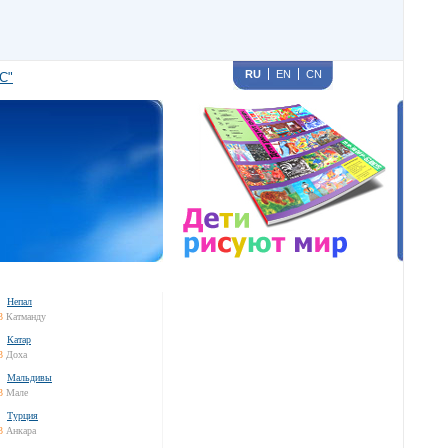
RU
EN
CN
С"
Непал
3
Катманду
Катар
3
Доха
Мальдивы
3
Мале
Турция
3
Анкара