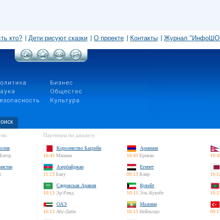
сть кто?
Дети рисуют сказки
О проекте
Контакты
Журнал "ИнфоШО
оиск
ли:
Партнеры по диалогу:
олия
Королевство Бахрейн
Армения
Батор
10:43
Манама
10:43
Ереван
10:4
нистан
Азербайджан
Египет
л
11:13
Баку
09:13
Каир
10:1
Саудовская Аравия
Кувейт
10:13
Эр-Рияд
10:13
Эль-Кувейт
10:1
ОАЭ
Мьянма
10:13
Абу-Даби
10:13
Нейпьидо
09:1