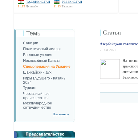
ТАДЖИКИСТАН
УЗБЕКИСТАН
11:13
Душанбе
11:13
Ташкент
Статьи
Темы
Санкции
Азербайджан готовитс
Политический диалог
20.08.2022
Военные учения
Неспокойный Кавказ
На отсня
транспор
Спецоперация на Украине
автомаши
Шанхайский дух
Безопасно
Игры Будущего - Казань
2024
Туризм
Чрезвычайные
происшествия
Международное
сотрудничество
Все темы »