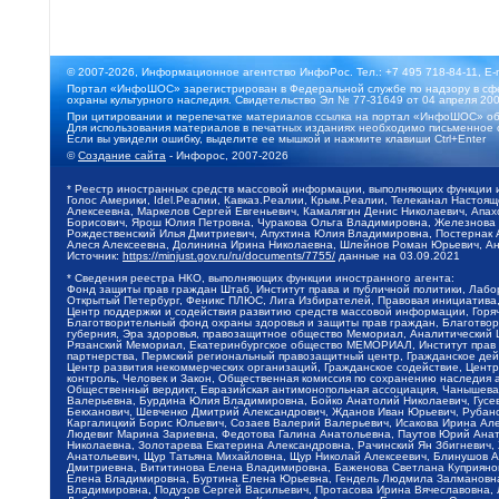
© 2007-2026, Информационное агентство ИнфоРос. Тел.: +7 495 718-84-11, E-
Портал «ИнфоШОС» зарегистрирован в Федеральной службе по надзору в сфе
охраны культурного наследия. Свидетельство Эл № 77-31649 от 04 апреля 200
При цитировании и перепечатке материалов ссылка на портал «ИнфоШОС» об
Для использования материалов в печатных изданиях необходимо письменное 
Если вы увидели ошибку, выделите ее мышкой и нажмите клавиши Ctrl+Enter
©
Создание сайта
- Инфорос, 2007-2026
* Реестр иностранных средств массовой информации, выполняющих функции 
Голос Америки, Idel.Реалии, Кавказ.Реалии, Крым.Реалии, Телеканал Настоя
Алексеевна, Маркелов Сергей Евгеньевич, Камалягин Денис Николаевич, Апах
Борисович, Ярош Юлия Петровна, Чуракова Ольга Владимировна, Железнова М
Рождественский Илья Дмитриевич, Апухтина Юлия Владимировна, Постернак Ал
Алеся Алексеевна, Долинина Ирина Николаевна, Шлейнов Роман Юрьевич, Ани
Источник:
https://minjust.gov.ru/ru/documents/7755/
данные на
03.09.2021
* Сведения реестра НКО, выполняющих функции иностранного агента:
Фонд защиты прав граждан Штаб, Институт права и публичной политики, Лаб
Открытый Петербург, Феникс ПЛЮС, Лига Избирателей, Правовая инициатива, 
Центр поддержки и содействия развитию средств массовой информации, Горя
Благотворительный фонд охраны здоровья и защиты прав граждан, Благотвори
губерния, Эра здоровья, правозащитное общество Мемориал, Аналитический 
Рязанский Мемориал, Екатеринбургское общество МЕМОРИАЛ, Институт прав ч
партнерства, Пермский региональный правозащитный центр, Гражданское де
Центр развития некоммерческих организаций, Гражданское содействие, Цент
контроль, Человек и Закон, Общественная комиссия по сохранению наследия
Общественный вердикт, Евразийская антимонопольная ассоциация, Чанышева 
Валерьевна, Бурдина Юлия Владимировна, Бойко Анатолий Николаевич, Гусев
Бекханович, Шевченко Дмитрий Александрович, Жданов Иван Юрьевич, Рубано
Каргалицкий Борис Юльевич, Созаев Валерий Валерьевич, Исакова Ирина Ал
Людевиг Марина Зариевна, Федотова Галина Анатольевна, Паутов Юрий Анато
Николаевна, Золотарева Екатерина Александровна, Рачинский Ян Збигневич
Анатольевич, Щур Татьяна Михайловна, Щур Николай Алексеевич, Блинушов 
Дмитриевна, Вититинова Елена Владимировна, Баженова Светлана Куприяновн
Елена Владимировна, Буртина Елена Юрьевна, Гендель Людмила Залмановна,
Владимировна, Подузов Сергей Васильевич, Протасова Ирина Вячеславовна, 