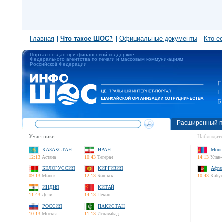
Главная
Что такое ШОС?
Официальные документы
Кто е
Портал создан при финансовой поддержке
Федерального агентства по печати и массовым коммуникациям
Российской Федерации
Расширенный п
Участники:
Наблюдате
КАЗАХСТАН
ИРАН
Монг
12:13
Астана
10:43
Тегеран
14:13
Улан-
БЕЛОРУССИЯ
КИРГИЗИЯ
Афга
09:13
Минск
12:13
Бишкек
10:43
Кабу
ИНДИЯ
КИТАЙ
11:43
Дели
14:13
Пекин
РОССИЯ
ПАКИСТАН
10:13
Москва
11:13
Исламабад