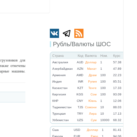
Рубль/Валюты ШОС
Страна
Код
Валюта
Ном.
Курс
грузовиков для
Австралия
AUD
Доллар
1
57.38
 также отмечены
Азербайджан
AZN
Манат
1
47.89
тарные машины.
Армения
AMD
Драм
100
22.23
Индия
INR
Рупия
100
85.51
Казахстан
KZT
Тенге
100
17.33
Киргизия
KGS
Сом
100
93.09
КНР
CNY
Юань
1
12.06
Таджикистан
TJS
Сомони
10
88.03
Турецкая
TRY
Лира
10
17.13
Узбекистан
UZS
Сум
10000
68.32
Cша
USD
Доллар
1
81.41
Eвропа
EUR
Евро
1
94.06