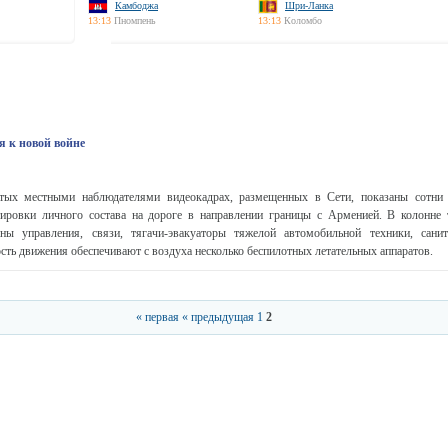
Камбоджа
Шри-Ланка
13:13
Пномпень
13:13
Коломбо
я к новой войне
тых местными наблюдателями видеокадрах, размещенных в Сети, показаны сотни 
тировки личного состава на дороге в направлении границы с Арменией. В колонне
ны управления, связи, тягачи-эвакуаторы тяжелой автомобильной техники, сани
сть движения обеспечивают с воздуха несколько беспилотных летательных аппаратов.
« первая
« предыдущая
1
2