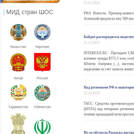
21.12.2024
МИД стран ШОС
РИА Новости. Премьер-министр
Зеленский предлагал ему 500 ми
Байден распорядился выделит
21.12.2024
Казахстан
Киргизия
INTERFAX.RU - Президент США 
военные нужды $571,3 млн, сооб
Штатов Америки (...), настоя
выделении за счет запасов минис
Китай
Россия
Над регионами РФ и акватори
21.12.2024
ТАСС. Средства противовоздуш
Таджикистан
Узбекистан
(БПЛА) над четырьмя регионам
течение прошедшей ночи пресече
Из-за обстрела Рыльска постр