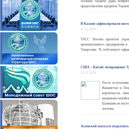
Польши Анджея Дуды конфиско
предоставление кредитов Украине.
В Казани зафиксировали вос
21.12.2024
ТАСС. Восемь прилетов украи
промышленного предприятия и 
Татарстана. "К этой минуте зафик
США – Китай: возвращение Тр
21.12.2024
После вступления
Вашингтон и Пек
вероятности, ли
американо-китайс
Цзиньпин не посет
логично.
Зеленский пытался подкупить