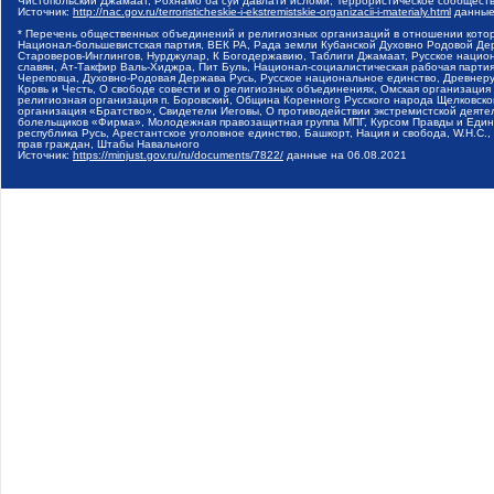
Чистопольский Джамаат, Рохнамо ба суи давлати исломи, Террористическое сообщест
Источник:
http://nac.gov.ru/terroristicheskie-i-ekstremistskie-organizacii-i-materialy.html
данные
* Перечень общественных объединений и религиозных организаций в отношении котор
Национал-большевистская партия, ВЕК РА, Рада земли Кубанской Духовно Родовой Де
Староверов-Инглингов, Нурджулар, К Богодержавию, Таблиги Джамаат, Русское наци
славян, Ат-Такфир Валь-Хиджра, Пит Буль, Национал-социалистическая рабочая парт
Череповца, Духовно-Родовая Держава Русь, Русское национальное единство, Древнер
Кровь и Честь, О свободе совести и о религиозных объединениях, Омская организаци
религиозная организация п. Боровский, Община Коренного Русского народа Щелковског
организация «Братство», Свидетели Иеговы, О противодействии экстремистской деяте
болельщиков «Фирма», Молодежная правозащитная группа МПГ, Курсом Правды и Единен
республика Русь, Арестантское уголовное единство, Башкорт, Нация и свобода, W.H.С
прав граждан, Штабы Навального
Источник:
https://minjust.gov.ru/ru/documents/7822/
данные на
06.08.2021