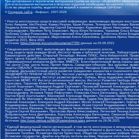
При цитировании и перепечатке материалов ссылка на портал «ИнфоШОС» обязательн
Для использования материалов в печатных изданиях необходимо письменное согласие
Если вы увидели ошибку, выделите ее мышкой и нажмите клавиши Ctrl+Enter
©
Создание сайта
- Инфорос, 2007-2026
* Реестр иностранных средств массовой информации, выполняющих функции иностранн
Голос Америки, Idel.Реалии, Кавказ.Реалии, Крым.Реалии, Телеканал Настоящее Время
Людмила Алексеевна, Маркелов Сергей Евгеньевич, Камалягин Денис Николаевич, Апах
Александрович, Маняхин Петр Борисович, Ярош Юлия Петровна, Чуракова Ольга Влади
Гройсман Софья Романовна, Рождественский Илья Дмитриевич, Апухтина Юлия Владимир
Шмагун Олеся Валентиновна, Мароховская Алеся Алексеевна, Долинина Ирина Никола
редактор 2021, Вега 2021
Источник:
https://minjust.gov.ru/ru/documents/7755/
данные на
03.09.2021
* Сведения реестра НКО, выполняющих функции иностранного агента:
Фонд защиты прав граждан Штаб, Институт права и публичной политики, Лаборатория
Гуманитарное действие, Открытый Петербург, Феникс ПЛЮС, Лига Избирателей, Правов
Крест, Центр Хасдей Ерушалаим, Центр поддержки и содействия развитию средств мас
информационных инициатив Действие, ВМЕСТЕ, Благотворительный фонд охраны здоров
Так, центр Сова, центр Анна, Проект Апрель, Самарская губерния, Эра здоровья, пр
защиты СИБАЛЬТ, Уральская правозащитная группа, Женщины Евразии, Рязанский Мемо
человека, Дальневосточный центр развития гражданских инициатив и социального пар
АКАДЕМИЯ ПО ПРАВАМ ЧЕЛОВЕКА, Частное учреждение Совета Министров северных стр
Массовой Информации, Институт развития прессы - Сибирь, Фонд поддержки свободы 
агентство МЕМО. РУ, Институт региональной прессы, Институт Развития Свободы Инф
Борисовна, Таранова Юлия Николаевна, Туровский Александр Алексеевич, Васильева 
Сергей Георгиевич, Пивоваров Андрей Сергеевич, Писемский Евгений Александрович,
Викторович, Шарипков Олег Викторович, Мальсагов Муса Асланович, Мошель Ирина Ар
Александровна, Исламов Тимур Рифгатович, Романова Ольга Евгеньевна, Щаров Серг
Паутов Юрий Анатольевич, Верховский Александр Маркович, Пислакова-Паркер Марина
Рачинский Ян Збигневич, Жемкова Елена Борисовна, Гудков Лев Дмитриевич, Иллари
Николай Алексеевич, Блинушов Андрей Юрьевич, Мосин Алексей Геннадьевич, Гефтер
Владимировна, Баженова Светлана Куприяновна, Исаев Сергей Владимирович, Максим
Буртина Елена Юрьевна, Гендель Людмила Залмановна, Кокорина Екатерина Алексеев
Подузов Сергей Васильевич, Протасова Ирина Вячеславовна, Литинский Леонид Борис
Добровольская Анна Дмитриевна, Королева Александра Евгеньевна, Смирнов Владими
Петрович, Полякова Мара Федоровна, Резник Генри Маркович, Захаров Герман Конста
Источник:
http://unro.minjust.ru/NKOForeignAgent.aspx
данные на
28.08.2021
* Единый федеральный список организаций, в том числе иностранных и международны
Высший военный Маджлисуль Шура, Конгресс народов Ичкерии и Дагестана, Аль-Каида, 
Движение Талибан, Исламская партия Туркестана, Общество социальных реформ, Общес
Исламское государство, Джабха аль-Нусра ли-Ахль аш-Шам, Народное ополчение имен