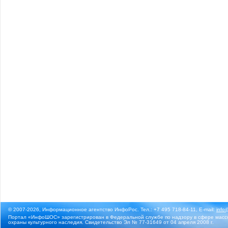
© 2007-2026, Информационное агентство ИнфоРос. Тел.: +7 495 718-84-11, E-mail:
info
Портал «ИнфоШОС» зарегистрирован в Федеральной службе по надзору в сфере массо
охраны культурного наследия. Свидетельство Эл № 77-31649 от 04 апреля 2008 г.