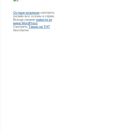
Острые козырьки
смотреть
онлайн все сезоны и серии.
Всегда свежие
новости из
мира WordPress
Смотреть
Танцы на ТНТ
бесплатно