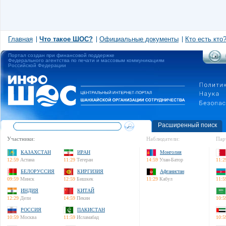
Главная
Что такое ШОС?
Официальные документы
Кто есть кто
Портал создан при финансовой поддержке
Федерального агентства по печати и массовым коммуникациям
Российской Федерации
Расширенный поиск
Участники:
Наблюдатели:
Пар
КАЗАХСТАН
ИРАН
Монголия
12:59
Астана
11:29
Тегеран
14:59
Улан-Батор
11:2
БЕЛОРУССИЯ
КИРГИЗИЯ
Афганистан
09:59
Минск
12:59
Бишкек
11:29
Кабул
11:5
ИНДИЯ
КИТАЙ
12:29
Дели
14:59
Пекин
10:5
РОССИЯ
ПАКИСТАН
10:59
Москва
11:59
Исламабад
10:5