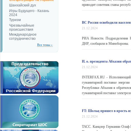
приводит советник главы республ
Шанхайский дух
Игры Будущего - Казань
2024
Туризм
ВС России освободили населе
Чрезвычайные
21.12.2024
происшествия
Международное
РИА Новости. Подразделения Ю
сотрудничество
ДНР, сообщили в Минобороны.
Все темы »
И. о. президента Абхазии обр
21.12.2024
INTERFAX.RU - Исполняющий об
гуманитарной поставке энергии
Республики Абхазия я обратился
гуманитарной поставке электроэн
FT: Шольц пришел в ярость и
21.12.2024
ТАСС. Канцлер Германии Олаф Ш