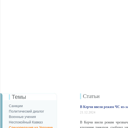
Статьи
Темы
Санкции
В Керчи ввели режим ЧС из-за
Политический диалог
21.12.2024
Военные учения
Неспокойный Кавказ
В Керчи ввели режим чрезвыча
крушение танкеров, сообщил за
Спецоперация на Украине