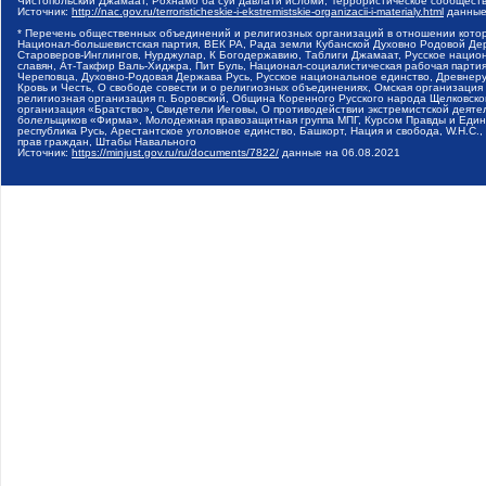
Чистопольский Джамаат, Рохнамо ба суи давлати исломи, Террористическое сообщест
Источник:
http://nac.gov.ru/terroristicheskie-i-ekstremistskie-organizacii-i-materialy.html
данные
* Перечень общественных объединений и религиозных организаций в отношении котор
Национал-большевистская партия, ВЕК РА, Рада земли Кубанской Духовно Родовой Де
Староверов-Инглингов, Нурджулар, К Богодержавию, Таблиги Джамаат, Русское наци
славян, Ат-Такфир Валь-Хиджра, Пит Буль, Национал-социалистическая рабочая парт
Череповца, Духовно-Родовая Держава Русь, Русское национальное единство, Древнер
Кровь и Честь, О свободе совести и о религиозных объединениях, Омская организаци
религиозная организация п. Боровский, Община Коренного Русского народа Щелковског
организация «Братство», Свидетели Иеговы, О противодействии экстремистской деяте
болельщиков «Фирма», Молодежная правозащитная группа МПГ, Курсом Правды и Единен
республика Русь, Арестантское уголовное единство, Башкорт, Нация и свобода, W.H.С
прав граждан, Штабы Навального
Источник:
https://minjust.gov.ru/ru/documents/7822/
данные на
06.08.2021