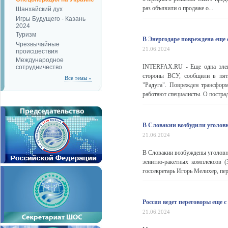
раз объявили о продаже о...
Шанхайский дух
Игры Будущего - Казань
2024
Туризм
В Энергодаре повреждена еще
Чрезвычайные
21.06.2024
происшествия
Международное
INTERFAX.RU - Еще одна элект
сотрудничество
стороны ВСУ, сообщили в пятн
Все темы »
"Радуга". Поврежден трансформ
работают специалисты. О постр
В Словакии возбудили уголовн
21.06.2024
В Словакии возбуждены уголовны
зенитно-ракетных комплексов 
госсекретарь Игорь Мелихер, пе
Россия ведет переговоры еще с
21.06.2024