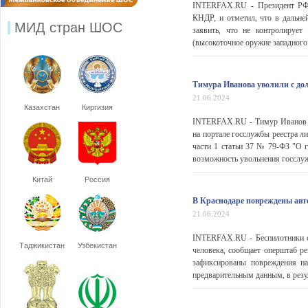
INTERFAX.RU - Президент РФ 
КНДР, и отметил, что в дальн
МИД стран ШОС
заявить, что не контролирует
(высокоточное оружие западного 
Тимура Иванова уволили с до
21.06.2024
Казахстан
Киргизия
INTERFAX.RU - Тимур Иванов у
на портале госслужбы реестра л
части 1 статьи 37 № 79-ФЗ "О 
возможность увольнения госслужа
Китай
Россия
В Краснодаре повреждены авто
21.06.2024
INTERFAX.RU - Беспилотники са
Таджикистан
Узбекистан
человека, сообщает оперштаб р
зафиксированы повреждения на
предварительным данным, в резу