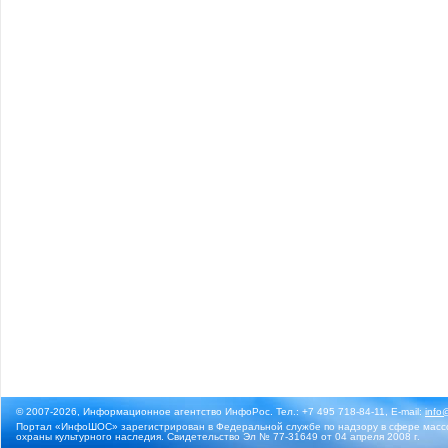
© 2007-2026, Информационное агентство ИнфоРос. Тел.: +7 495 718-84-11, E-mail:
info
Портал «ИнфоШОС» зарегистрирован в Федеральной службе по надзору в сфере массо
охраны культурного наследия. Свидетельство Эл № 77-31649 от 04 апреля 2008 г.