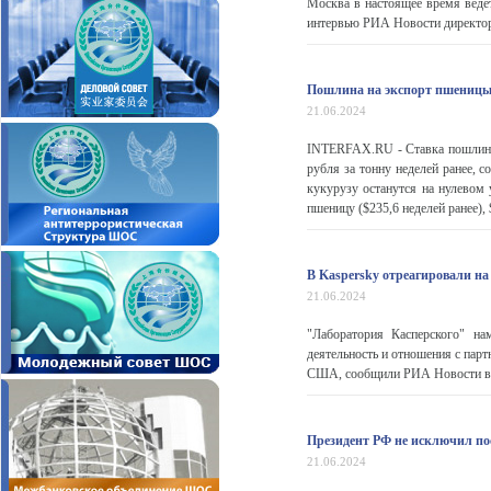
Москва в настоящее время веде
интервью РИА Новости директор
Пошлина на экспорт пшеницы 
21.06.2024
INTERFAX.RU - Ставка пошлины 
рубля за тонну неделей ранее, 
кукурузу останутся на нулевом 
пшеницу ($235,6 неделей ранее), $
В Kaspersky отреагировали н
21.06.2024
"Лаборатория Касперского" на
деятельность и отношения с парт
США, сообщили РИА Новости в 
Президент РФ не исключил п
21.06.2024