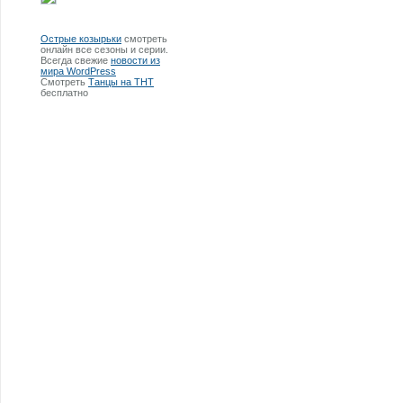
Острые козырьки
смотреть
онлайн все сезоны и серии.
Всегда свежие
новости из
мира WordPress
Смотреть
Танцы на ТНТ
бесплатно