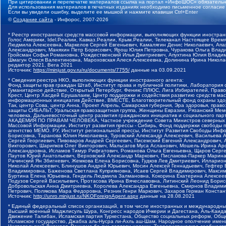
При цитировании и перепечатке материалов ссылка на портал «ИнфоШОС» обязательн
Для использования материалов в печатных изданиях необходимо письменное согласие
Если вы увидели ошибку, выделите ее мышкой и нажмите клавиши Ctrl+Enter
©
Создание сайта
- Инфорос, 2007-2026
* Реестр иностранных средств массовой информации, выполняющих функции иностранн
Голос Америки, Idel.Реалии, Кавказ.Реалии, Крым.Реалии, Телеканал Настоящее Время
Людмила Алексеевна, Маркелов Сергей Евгеньевич, Камалягин Денис Николаевич, Апах
Александрович, Маняхин Петр Борисович, Ярош Юлия Петровна, Чуракова Ольга Влади
Гройсман Софья Романовна, Рождественский Илья Дмитриевич, Апухтина Юлия Владимир
Шмагун Олеся Валентиновна, Мароховская Алеся Алексеевна, Долинина Ирина Никола
редактор 2021, Вега 2021
Источник:
https://minjust.gov.ru/ru/documents/7755/
данные на
03.09.2021
* Сведения реестра НКО, выполняющих функции иностранного агента:
Фонд защиты прав граждан Штаб, Институт права и публичной политики, Лаборатория
Гуманитарное действие, Открытый Петербург, Феникс ПЛЮС, Лига Избирателей, Правов
Крест, Центр Хасдей Ерушалаим, Центр поддержки и содействия развитию средств мас
информационных инициатив Действие, ВМЕСТЕ, Благотворительный фонд охраны здоров
Так, центр Сова, центр Анна, Проект Апрель, Самарская губерния, Эра здоровья, пр
защиты СИБАЛЬТ, Уральская правозащитная группа, Женщины Евразии, Рязанский Мемо
человека, Дальневосточный центр развития гражданских инициатив и социального пар
АКАДЕМИЯ ПО ПРАВАМ ЧЕЛОВЕКА, Частное учреждение Совета Министров северных стр
Массовой Информации, Институт развития прессы - Сибирь, Фонд поддержки свободы 
агентство МЕМО. РУ, Институт региональной прессы, Институт Развития Свободы Инф
Борисовна, Таранова Юлия Николаевна, Туровский Александр Алексеевич, Васильева 
Сергей Георгиевич, Пивоваров Андрей Сергеевич, Писемский Евгений Александрович,
Викторович, Шарипков Олег Викторович, Мальсагов Муса Асланович, Мошель Ирина Ар
Александровна, Исламов Тимур Рифгатович, Романова Ольга Евгеньевна, Щаров Серг
Паутов Юрий Анатольевич, Верховский Александр Маркович, Пислакова-Паркер Марина
Рачинский Ян Збигневич, Жемкова Елена Борисовна, Гудков Лев Дмитриевич, Иллари
Николай Алексеевич, Блинушов Андрей Юрьевич, Мосин Алексей Геннадьевич, Гефтер
Владимировна, Баженова Светлана Куприяновна, Исаев Сергей Владимирович, Максим
Буртина Елена Юрьевна, Гендель Людмила Залмановна, Кокорина Екатерина Алексеев
Подузов Сергей Васильевич, Протасова Ирина Вячеславовна, Литинский Леонид Борис
Добровольская Анна Дмитриевна, Королева Александра Евгеньевна, Смирнов Владими
Петрович, Полякова Мара Федоровна, Резник Генри Маркович, Захаров Герман Конста
Источник:
http://unro.minjust.ru/NKOForeignAgent.aspx
данные на
28.08.2021
* Единый федеральный список организаций, в том числе иностранных и международны
Высший военный Маджлисуль Шура, Конгресс народов Ичкерии и Дагестана, Аль-Каида, 
Движение Талибан, Исламская партия Туркестана, Общество социальных реформ, Общес
Исламское государство, Джабха аль-Нусра ли-Ахль аш-Шам, Народное ополчение имен