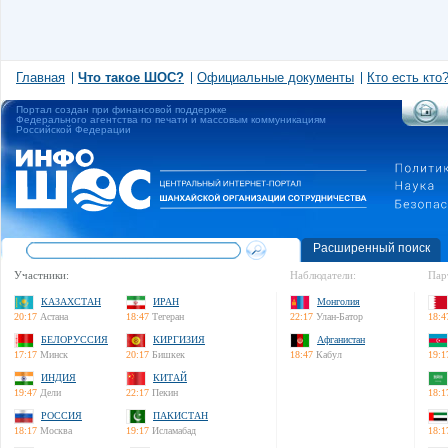
Главная
Что такое ШОС?
Официальные документы
Кто есть кто
Портал создан при финансовой поддержке
Федерального агентства по печати и массовым коммуникациям
Российской Федерации
Расширенный поиск
Участники:
Наблюдатели:
Пар
КАЗАХСТАН
ИРАН
Монголия
20:17
Астана
18:47
Тегеран
22:17
Улан-Батор
18:4
БЕЛОРУССИЯ
КИРГИЗИЯ
Афганистан
17:17
Минск
20:17
Бишкек
18:47
Кабул
19:1
ИНДИЯ
КИТАЙ
19:47
Дели
22:17
Пекин
18:1
РОССИЯ
ПАКИСТАН
18:17
Москва
19:17
Исламабад
18:1