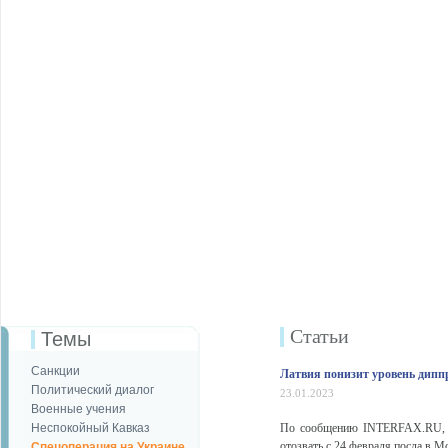
Статьи
Темы
Санкции
Латвия понизит уровень диппр
Политический диалог
23.01.2023
Военные учения
Неспокойный Кавказ
По сообщению INTERFAX.RU, Ла
отозвать с 24 февраля посла в 
Спецоперация на Украине