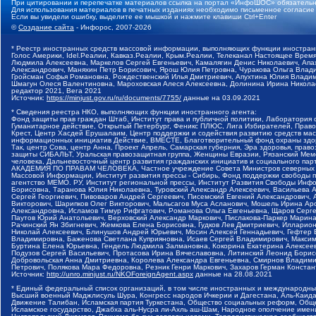
При цитировании и перепечатке материалов ссылка на портал «ИнфоШОС» обязательн
Для использования материалов в печатных изданиях необходимо письменное согласие
Если вы увидели ошибку, выделите ее мышкой и нажмите клавиши Ctrl+Enter
©
Создание сайта
- Инфорос, 2007-2026
* Реестр иностранных средств массовой информации, выполняющих функции иностранн
Голос Америки, Idel.Реалии, Кавказ.Реалии, Крым.Реалии, Телеканал Настоящее Время
Людмила Алексеевна, Маркелов Сергей Евгеньевич, Камалягин Денис Николаевич, Апах
Александрович, Маняхин Петр Борисович, Ярош Юлия Петровна, Чуракова Ольга Влади
Гройсман Софья Романовна, Рождественский Илья Дмитриевич, Апухтина Юлия Владимир
Шмагун Олеся Валентиновна, Мароховская Алеся Алексеевна, Долинина Ирина Никола
редактор 2021, Вега 2021
Источник:
https://minjust.gov.ru/ru/documents/7755/
данные на
03.09.2021
* Сведения реестра НКО, выполняющих функции иностранного агента:
Фонд защиты прав граждан Штаб, Институт права и публичной политики, Лаборатория
Гуманитарное действие, Открытый Петербург, Феникс ПЛЮС, Лига Избирателей, Правов
Крест, Центр Хасдей Ерушалаим, Центр поддержки и содействия развитию средств мас
информационных инициатив Действие, ВМЕСТЕ, Благотворительный фонд охраны здоров
Так, центр Сова, центр Анна, Проект Апрель, Самарская губерния, Эра здоровья, пр
защиты СИБАЛЬТ, Уральская правозащитная группа, Женщины Евразии, Рязанский Мемо
человека, Дальневосточный центр развития гражданских инициатив и социального пар
АКАДЕМИЯ ПО ПРАВАМ ЧЕЛОВЕКА, Частное учреждение Совета Министров северных стр
Массовой Информации, Институт развития прессы - Сибирь, Фонд поддержки свободы 
агентство МЕМО. РУ, Институт региональной прессы, Институт Развития Свободы Инф
Борисовна, Таранова Юлия Николаевна, Туровский Александр Алексеевич, Васильева 
Сергей Георгиевич, Пивоваров Андрей Сергеевич, Писемский Евгений Александрович,
Викторович, Шарипков Олег Викторович, Мальсагов Муса Асланович, Мошель Ирина Ар
Александровна, Исламов Тимур Рифгатович, Романова Ольга Евгеньевна, Щаров Серг
Паутов Юрий Анатольевич, Верховский Александр Маркович, Пислакова-Паркер Марина
Рачинский Ян Збигневич, Жемкова Елена Борисовна, Гудков Лев Дмитриевич, Иллари
Николай Алексеевич, Блинушов Андрей Юрьевич, Мосин Алексей Геннадьевич, Гефтер
Владимировна, Баженова Светлана Куприяновна, Исаев Сергей Владимирович, Максим
Буртина Елена Юрьевна, Гендель Людмила Залмановна, Кокорина Екатерина Алексеев
Подузов Сергей Васильевич, Протасова Ирина Вячеславовна, Литинский Леонид Борис
Добровольская Анна Дмитриевна, Королева Александра Евгеньевна, Смирнов Владими
Петрович, Полякова Мара Федоровна, Резник Генри Маркович, Захаров Герман Конста
Источник:
http://unro.minjust.ru/NKOForeignAgent.aspx
данные на
28.08.2021
* Единый федеральный список организаций, в том числе иностранных и международны
Высший военный Маджлисуль Шура, Конгресс народов Ичкерии и Дагестана, Аль-Каида, 
Движение Талибан, Исламская партия Туркестана, Общество социальных реформ, Общес
Исламское государство, Джабха аль-Нусра ли-Ахль аш-Шам, Народное ополчение имен