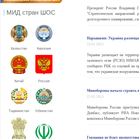
Президент России Владимир П
МИД стран ШОС
"Стратегических направлений 
долгосрочного планирования, сл
Нарышкин: Украина размещае
23.01.2023
Казахстан
Киргизия
Украина размещает на террито
залпового огня (РСЗО) HIMARS
сообщило РБК со ссылкой на п
том, что украинские вооруженны
Китай
Россия
Минобороны начало строить во
23.01.2023
Минобороны России приступило
Таджикистан
Узбекистан
Донбасс, публикует РИА Новос
комплекса Минобороны России пр
Германия не будет препятство