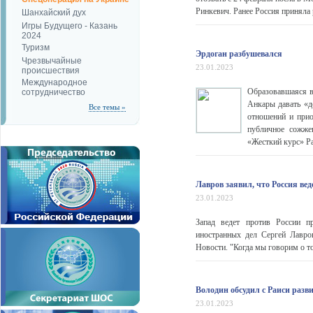
Ринкевич. Ранее Россия приняла
Шанхайский дух
Игры Будущего - Казань
2024
Туризм
Эрдоган разбушевался
Чрезвычайные
23.01.2023
происшествия
Международное
Образовавшаяся в
сотрудничество
Анкары давать «д
Все темы »
отношений и прио
публичное сожже
«Жесткий курс» Р
Лавров заявил, что Россия вед
23.01.2023
Запад ведет против России п
иностранных дел Сергей Лавр
Новости. "Когда мы говорим о том
Володин обсудил с Раиси разв
23.01.2023