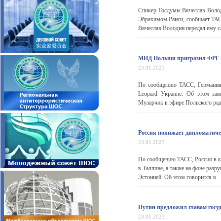
Спикер Госдумы Вячеслав Володи
Эбрахимом Раиси, сообщает ТАС
Вячеслав Володин передал ему с
МИД Польши пригрозил ФРГ из
23.01.2023
По сообщению ТАСС, Германия о
Leopard Украине. Об этом за
Муларчик в эфире Польского рад
Россия понижает дипломатиче
23.01.2023
По сообщению ТАСС, Роcсия в ка
в Таллине, а также на фоне рaз
Эстонией. Об этом говорится в
Путин предложил главам госу
23.01.2023