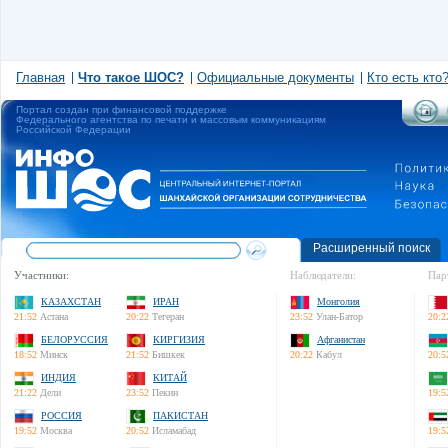
Главная
Что такое ШОС?
Официальные документы
Кто есть кто
Портал создан при финансовой поддержке
Федерального агентства по печати и массовым коммуникациям
Российской Федерации
Расширенный поиск
Участники:
Наблюдатели:
Пар
КАЗАХСТАН
ИРАН
Монголия
21:52
Астана
20:22
Тегеран
23:52
Улан-Батор
20:2
БЕЛОРУССИЯ
КИРГИЗИЯ
Афганистан
18:52
Минск
21:52
Бишкек
20:22
Кабул
20:5
ИНДИЯ
КИТАЙ
21:22
Дели
23:52
Пекин
19:5
РОССИЯ
ПАКИСТАН
19:52
Москва
20:52
Исламабад
19:5