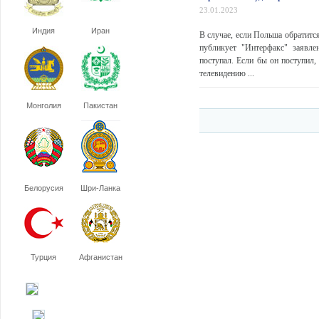
23.01.2023
Индия
Иран
В случае, если Польша обратится
публикует "Интерфакс" заявле
поступал. Если бы он поступил,
телевидению ...
Монголия
Пакистан
Белорусия
Шри-Ланка
Турция
Афганистан