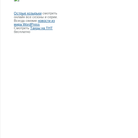
Острые козырьки
смотреть
онлайн все сезоны и серии.
Всегда свежие
новости из
мира WordPress
Смотреть
Танцы на ТНТ
бесплатно