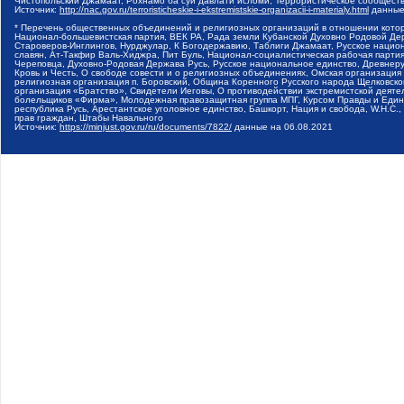
Чистопольский Джамаат, Рохнамо ба суи давлати исломи, Террористическое сообщест
Источник:
http://nac.gov.ru/terroristicheskie-i-ekstremistskie-organizacii-i-materialy.html
данные
* Перечень общественных объединений и религиозных организаций в отношении котор
Национал-большевистская партия, ВЕК РА, Рада земли Кубанской Духовно Родовой Де
Староверов-Инглингов, Нурджулар, К Богодержавию, Таблиги Джамаат, Русское наци
славян, Ат-Такфир Валь-Хиджра, Пит Буль, Национал-социалистическая рабочая парт
Череповца, Духовно-Родовая Держава Русь, Русское национальное единство, Древнер
Кровь и Честь, О свободе совести и о религиозных объединениях, Омская организаци
религиозная организация п. Боровский, Община Коренного Русского народа Щелковског
организация «Братство», Свидетели Иеговы, О противодействии экстремистской деяте
болельщиков «Фирма», Молодежная правозащитная группа МПГ, Курсом Правды и Единен
республика Русь, Арестантское уголовное единство, Башкорт, Нация и свобода, W.H.С
прав граждан, Штабы Навального
Источник:
https://minjust.gov.ru/ru/documents/7822/
данные на
06.08.2021