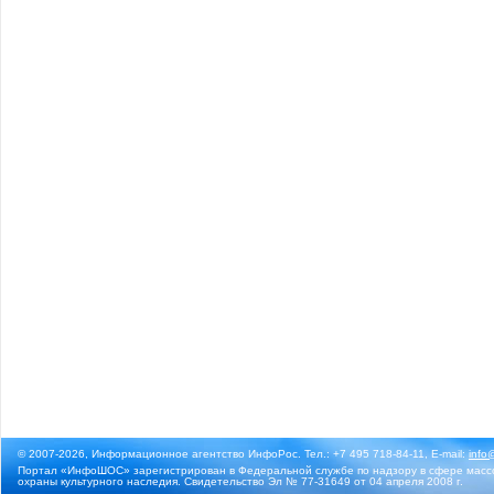
© 2007-2026, Информационное агентство ИнфоРос. Тел.: +7 495 718-84-11, E-mail:
info
Портал «ИнфоШОС» зарегистрирован в Федеральной службе по надзору в сфере массо
охраны культурного наследия. Свидетельство Эл № 77-31649 от 04 апреля 2008 г.