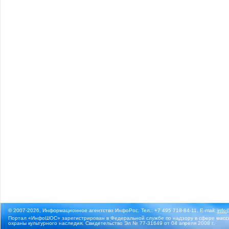
© 2007-2026, Информационное агентство ИнфоРос. Тел.: +7 495 718-84-11, E-mail:
info
Портал «ИнфоШОС» зарегистрирован в Федеральной службе по надзору в сфере массо
охраны культурного наследия. Свидетельство Эл № 77-31649 от 04 апреля 2008 г.