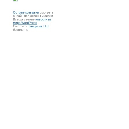
Острые козырьки
смотреть
онлайн все сезоны и серии.
Всегда свежие
новости из
мира WordPress
Смотреть
Танцы на ТНТ
бесплатно