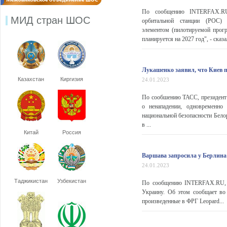
По сообщению INTERFAX.RU, 
МИД стран ШОС
орбитальной станции (РОС)
элементом (пилотируемой прогр
планируется на 2027 год", - ска
Лукашенко заявил, что Киев 
Казахстан
Киргизия
24.01.2023
По сообшению ТАСС, президент 
о ненападении, одновременно
национальной безопасности Бело
в ...
Китай
Россия
Варшава запросила у Берлина 
24.01.2023
Таджикистан
Узбекистан
По сообщению INTERFAX.RU, в
Украину. Об этом сообщает во 
произведенные в ФРГ Leopard...