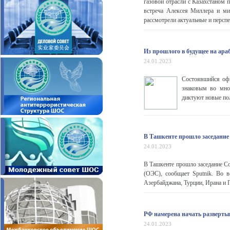
газовой отрасли с Казахстаном 
встреча Алексея Миллера и ми
рассмотрели актуальные и персп
Из прошлого в будущее на ара
24.01.2023
Состоявшийся оф
знаковым во мно
диктуют новые по
В Ташкенте прошло заседани
24.01.2023
В Ташкенте прошло заседание Со
(ОЭС), сообщает Sputnik. Во в
Азербайджана, Турции, Ирана и 
РФ намерена начать развертыв
24.01.2023