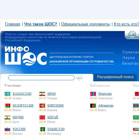
Главная
Что такое ШОС?
Официальные документы
Кто есть кто
Портал создан при финансовой поддержке
Федерального агентства по печати и массовым коммуникациям
Российской Федерации
Расширенный поиск
Участники:
Наблюдатели:
Пар
КАЗАХСТАН
ИРАН
Монголия
06:46
Астана
05:16
Тегеран
08:46
Улан-Батор
05:1
БЕЛОРУССИЯ
КИРГИЗИЯ
Афганистан
03:46
Минск
06:46
Бишкек
05:16
Кабул
05:4
ИНДИЯ
КИТАЙ
06:16
Дели
08:46
Пекин
04:4
РОССИЯ
ПАКИСТАН
04:46
Москва
05:46
Исламабад
04:4