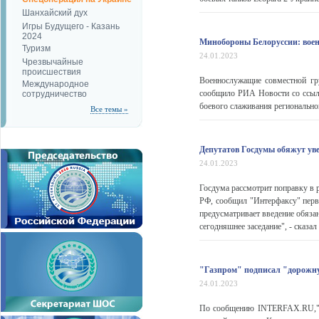
Шанхайский дух
Игры Будущего - Казань
2024
Минобороны Белоруссии: воен
Туризм
24.01.2023
Чрезвычайные
происшествия
Военнослужащие совместной гр
Международное
сообщило РИА Новости со ссыл
сотрудничество
боевого слаживания региональной
Все темы »
Депутатов Госдумы обяжут уве
24.01.2023
Госдума рассмотрит поправку в 
РФ, сообщил "Интерфаксу" перв
предусматривает введение обязан
сегодняшнее заседание", - сказал
"Газпром" подписал "дорожную
24.01.2023
По сообщению INTERFAX.RU,"Га