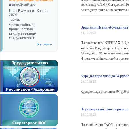
телеканалу CNN.«Мы сделали Рос
Шанхайский дух
по его делу, пока он не вернется к
Игры Будущего - Казань
2024
Туризм
Чрезвычайные
Эрдоган и Путин обсудили сит
происшествия
24.10.2023
Международное
сотрудничество
По сообщению INTERFAX.RU, пре
Все темы »
коллегой Владимиром Путиным, 
"Анадолу". "В телефонном разг
Израилем и Палестиной и гуманит
Курс доллара упал до 94 рубле
24.10.2023
Курс доллара упал ниже 94 рубле
Черноморский флот поразил 
24.10.2023
По сообщению ТАСС, противоди