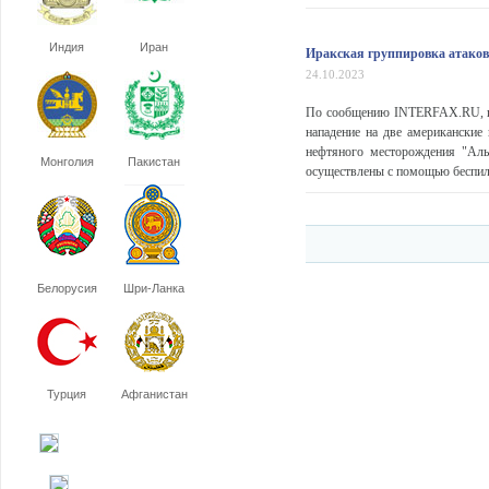
Индия
Иран
Иракская группировка атако
24.10.2023
По сообщению INTERFAX.RU, гру
нападение на две американские
нефтяного месторождения "Аль
Монголия
Пакистан
осуществлены с помощью беспило
Белорусия
Шри-Ланка
Турция
Афганистан