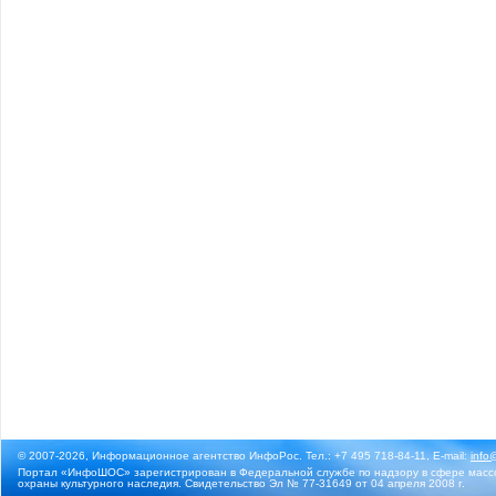
© 2007-2026, Информационное агентство ИнфоРос. Тел.: +7 495 718-84-11, E-mail:
info
Портал «ИнфоШОС» зарегистрирован в Федеральной службе по надзору в сфере массо
охраны культурного наследия. Свидетельство Эл № 77-31649 от 04 апреля 2008 г.