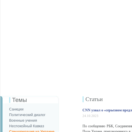
Статьи
Темы
Санкции
CNN узнал о «серьезном пре
Политический диалог
24.10.2023
Военные учения
Неспокойный Кавказ
По сообщению РБК, Соединенны
Пола Уилана, приговоренного в 
Спецоперация на Украине