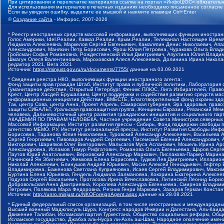
При цитировании и перепечатке материалов ссылка на портал «ИнфоШОС» обязательн
Для использования материалов в печатных изданиях необходимо письменное согласие
Если вы увидели ошибку, выделите ее мышкой и нажмите клавиши Ctrl+Enter
©
Создание сайта
- Инфорос, 2007-2026
* Реестр иностранных средств массовой информации, выполняющих функции иностранн
Голос Америки, Idel.Реалии, Кавказ.Реалии, Крым.Реалии, Телеканал Настоящее Время
Людмила Алексеевна, Маркелов Сергей Евгеньевич, Камалягин Денис Николаевич, Апах
Александрович, Маняхин Петр Борисович, Ярош Юлия Петровна, Чуракова Ольга Влади
Гройсман Софья Романовна, Рождественский Илья Дмитриевич, Апухтина Юлия Владимир
Шмагун Олеся Валентиновна, Мароховская Алеся Алексеевна, Долинина Ирина Никола
редактор 2021, Вега 2021
Источник:
https://minjust.gov.ru/ru/documents/7755/
данные на
03.09.2021
* Сведения реестра НКО, выполняющих функции иностранного агента:
Фонд защиты прав граждан Штаб, Институт права и публичной политики, Лаборатория
Гуманитарное действие, Открытый Петербург, Феникс ПЛЮС, Лига Избирателей, Правов
Крест, Центр Хасдей Ерушалаим, Центр поддержки и содействия развитию средств мас
информационных инициатив Действие, ВМЕСТЕ, Благотворительный фонд охраны здоров
Так, центр Сова, центр Анна, Проект Апрель, Самарская губерния, Эра здоровья, пр
защиты СИБАЛЬТ, Уральская правозащитная группа, Женщины Евразии, Рязанский Мемо
человека, Дальневосточный центр развития гражданских инициатив и социального пар
АКАДЕМИЯ ПО ПРАВАМ ЧЕЛОВЕКА, Частное учреждение Совета Министров северных стр
Массовой Информации, Институт развития прессы - Сибирь, Фонд поддержки свободы 
агентство МЕМО. РУ, Институт региональной прессы, Институт Развития Свободы Инф
Борисовна, Таранова Юлия Николаевна, Туровский Александр Алексеевич, Васильева 
Сергей Георгиевич, Пивоваров Андрей Сергеевич, Писемский Евгений Александрович,
Викторович, Шарипков Олег Викторович, Мальсагов Муса Асланович, Мошель Ирина Ар
Александровна, Исламов Тимур Рифгатович, Романова Ольга Евгеньевна, Щаров Серг
Паутов Юрий Анатольевич, Верховский Александр Маркович, Пислакова-Паркер Марина
Рачинский Ян Збигневич, Жемкова Елена Борисовна, Гудков Лев Дмитриевич, Иллари
Николай Алексеевич, Блинушов Андрей Юрьевич, Мосин Алексей Геннадьевич, Гефтер
Владимировна, Баженова Светлана Куприяновна, Исаев Сергей Владимирович, Максим
Буртина Елена Юрьевна, Гендель Людмила Залмановна, Кокорина Екатерина Алексеев
Подузов Сергей Васильевич, Протасова Ирина Вячеславовна, Литинский Леонид Борис
Добровольская Анна Дмитриевна, Королева Александра Евгеньевна, Смирнов Владими
Петрович, Полякова Мара Федоровна, Резник Генри Маркович, Захаров Герман Конста
Источник:
http://unro.minjust.ru/NKOForeignAgent.aspx
данные на
28.08.2021
* Единый федеральный список организаций, в том числе иностранных и международны
Высший военный Маджлисуль Шура, Конгресс народов Ичкерии и Дагестана, Аль-Каида, 
Движение Талибан, Исламская партия Туркестана, Общество социальных реформ, Общес
Исламское государство, Джабха аль-Нусра ли-Ахль аш-Шам, Народное ополчение имен