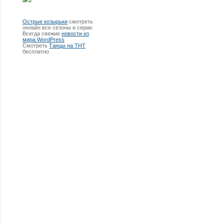
Острые козырьки
смотреть
онлайн все сезоны и серии.
Всегда свежие
новости из
мира WordPress
Смотреть
Танцы на ТНТ
бесплатно