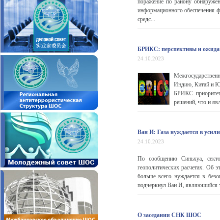
поражение по району обнаруже
информационного обеспечения фл
средс...
БРИКС: перспективы и ожид
24.10.2023
Межгосударственн
Индию, Китай и Ю
БРИКС приоритет
решений, что и яв
Ван И: Газа нуждается в усили
24.10.2023
По сообщению Синьхуа, секто
геополитических расчетах. Об 
больше всего нуждается в безо
подчеркнул Ван И, являющийся 
О заседании СНК ШОС