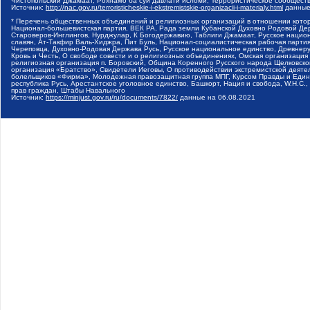
Чистопольский Джамаат, Рохнамо ба суи давлати исломи, Террористическое сообщест
Источник:
http://nac.gov.ru/terroristicheskie-i-ekstremistskie-organizacii-i-materialy.html
данные
* Перечень общественных объединений и религиозных организаций в отношении котор
Национал-большевистская партия, ВЕК РА, Рада земли Кубанской Духовно Родовой Де
Староверов-Инглингов, Нурджулар, К Богодержавию, Таблиги Джамаат, Русское наци
славян, Ат-Такфир Валь-Хиджра, Пит Буль, Национал-социалистическая рабочая парт
Череповца, Духовно-Родовая Держава Русь, Русское национальное единство, Древнер
Кровь и Честь, О свободе совести и о религиозных объединениях, Омская организаци
религиозная организация п. Боровский, Община Коренного Русского народа Щелковског
организация «Братство», Свидетели Иеговы, О противодействии экстремистской деяте
болельщиков «Фирма», Молодежная правозащитная группа МПГ, Курсом Правды и Единен
республика Русь, Арестантское уголовное единство, Башкорт, Нация и свобода, W.H.С
прав граждан, Штабы Навального
Источник:
https://minjust.gov.ru/ru/documents/7822/
данные на
06.08.2021