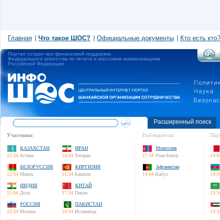
Главная
Что такое ШОС?
Официальные документы
Кто есть кто
Портал создан при финансовой поддержке
Федерального агентства по печати и массовым коммуникациям
Российской Федерации
Расширенный поиск
Участники:
Наблюдатели:
Пар
КАЗАХСТАН
ИРАН
Монголия
15:34
Астана
14:04
Тегеран
17:34
Улан-Батор
14:0
БЕЛОРУССИЯ
КИРГИЗИЯ
Афганистан
12:34
Минск
15:34
Бишкек
14:04
Кабул
14:3
ИНДИЯ
КИТАЙ
15:04
Дели
17:34
Пекин
13:3
РОССИЯ
ПАКИСТАН
13:34
Москва
14:34
Исламабад
13:3