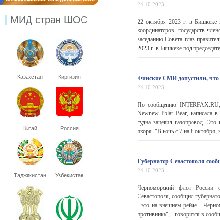
24.10.2023
МИД стран ШОС
22 октября 2023 г. в Бишкеке 
координаторов государств-чл
заседанию Совета глав правител
2023 г. в Бишкеке под председат
Казахстан
Киргизия
Финские СМИ допустили, что г
24.10.2023
По сообщению INTERFAX.RU, эс
Newnew Polar Bear, написала в 
судна зацепил газопровод. Это
Китай
Россия
якоря. "В ночь с 7 на 8 октября,
Губернатор Севастополя сооб
24.10.2023
Таджикистан
Узбекистан
Черноморский флот России о
Севастополя, сообщил губернато
- это на внешнем рейде - Черн
противника", - говорится в сообщ