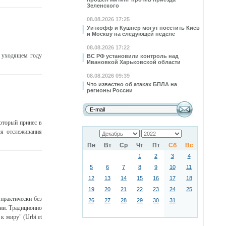
Зеленского
08.08.2026 17:25
Уиткофф и Кушнер могут посетить Киев
и Москву на следующей неделе
08.08.2026 17:22
в уходящем году
ВС РФ установили контроль над
Ивановкой Харьковской области
08.08.2026 09:39
Что известно об атаках БПЛА на
регионы России
оторый принес в
ля отслеживания
Пн
Вт
Ср
Чт
Пт
Сб
Вс
1
2
3
4
5
6
7
8
9
10
11
12
13
14
15
16
17
18
19
20
21
22
23
24
25
практически без
26
27
28
29
30
31
мии. Традиционно
к миру" (Urbi et