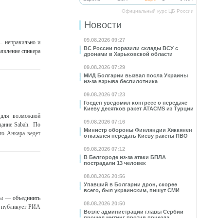
Официальный курс ЦБ России
Новости
09.08.2026 09:27
— неправильно и
ВС России поразили склады ВСУ с
явление спикера
дронами в Харьковской области
09.08.2026 07:29
МИД Болгарии вызвал посла Украины
из-за взрыва беспилотника
09.08.2026 07:23
Госдеп уведомил конгресс о передаче
Киеву десятков ракет ATACMS из Турции
 для возможной
09.08.2026 07:16
дание Sabah. По
Министр обороны Финляндии Хяккянен
то Анкара ведет
отказался передать Киеву ракеты ПВО
09.08.2026 07:12
В Белгороде из-за атаки БПЛА
пострадали 13 человек
08.08.2026 20:56
Упавший в Болгарии дрон, скорее
всего, был украинским, пишут СМИ
вы — объединить
08.08.2026 20:50
, публикует РИА
Возле администрации главы Сербии
прошел митинг против приезда