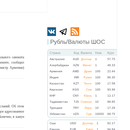
Рубль/Валюты ШОС
Страна
Код
Валюта
Ном.
Курс
ального саммита
Австралия
AUD
Доллар
1
57.75
ммите, сообщил
Азербайджан
AZN
Манат
1
48.33
инистр Армении)
Армения
AMD
Драм
100
22.44
Индия
INR
Рупия
100
86.30
Казахстан
KZT
Тенге
100
17.58
Киргизия
KGS
Сом
100
93.96
КНР
CNY
Юань
1
12.17
Таджикистан
TJS
Сомони
10
88.85
сланий. Об этом
Турецкая
TRY
Лира
10
17.28
дое адресованное
Узбекистан
UZS
Сум
10000
68.75
онечно, в канун
Cша
USD
Доллар
1
82.17
Eвропа
EUR
Евро
1
94.84