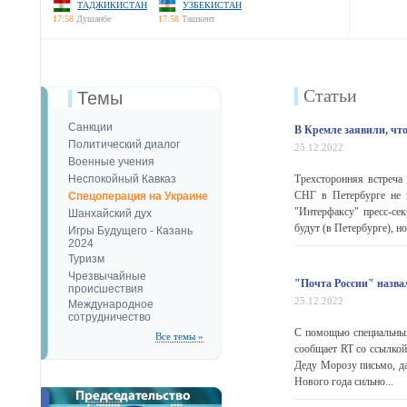
ТАДЖИКИСТАН
УЗБЕКИСТАН
17:58
Душанбе
17:58
Ташкент
Статьи
Темы
Санкции
В Кремле заявили, чт
Политический диалог
25.12.2022
Военные учения
Неспокойный Кавказ
Трехсторонняя встреча
СНГ в Петербурге не 
Спецоперация на Украине
"Интерфаксу" пресс-се
Шанхайский дух
будут (в Петербурге), но 
Игры Будущего - Казань
2024
Туризм
Чрезвычайные
"Почта России" назва
происшествия
25.12.2022
Международное
сотрудничество
С помощью специальных
Все темы »
сообщает RT со ссылкой
Деду Морозу письмо, да
Нового года сильно...