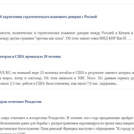
 укреплении стратегического взаимного доверия с Россией
сти, политическое и стратегическое взаимное доверие между Россией и Китаем 
между двумя странами "прочны как скала". Об этом заявил глава МИД КНР Ван И. ...
шторма в США превысило 20 человек
.RU, по меньшей мере 23 человека погибли в США в результате зимнего шторма, к
ы мороз, ветер и снегопад. Об этом написали в NBC News. По данным сервиса д
 около 3,3 тыс. рейсов в США были отменены, еще около 7,6 тыс. задержаны...
тран отмечают Рождество
 мира отмечают в воскресенье Рождество. В отличие лого года празднование пройдет 
ействовавших ранее для борьбы с распространением коронавируса во время пика панде
дественское богослужение. Папа римский Франциск выступит с обращением "К городу и 