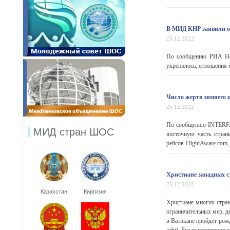
В МИД КНР заявили об
25.12.2022
По сообщению РИА Ново
укрепилось, отношения 
Число жертв зимнего 
25.12.2022
По сообщению INTERFAX
МИД стран ШОС
восточную часть стран
рейсов FlightAware.com,
Христиане западных с
25.12.2022
Казахстан
Киргизия
Христиане многих стран
ограничительных мер, д
в Ватикане пройдет рож