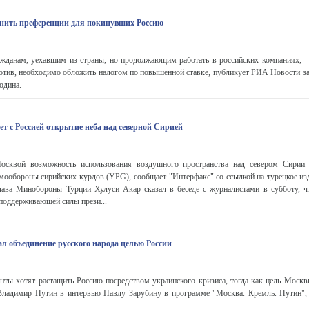
енить преференции для покинувших Россию
ажданам, уехавшим из страны, но продолжающим работать в российских компаниях, 
ротив, необходимо обложить налогом по повышенной ставке, публикует РИА Новости за
одина.
т с Россией открытие неба над северной Сирией
осквой возможность использования воздушного пространства над севером Сирии
мообороны сирийских курдов (YPG), сообщает "Интерфакс" со ссылкой на турецкое из
лава Минобороны Турции Хулуси Акар сказал в беседе с журналистами в субботу, ч
поддерживающей силы прези...
л объединение русского народа целью России
енты хотят растащить Россию посредством украинского кризиса, тогда как цель Моск
 Владимир Путин в интервью Павлу Зарубину в программе "Москва. Кремль. Путин"