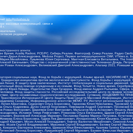
mail:
info@infoshos.ru
ре массовых коммуникаций, связи и
8 г.
язательна.
согласие редакции
иностранного агента:
щее Время, Azatliq Radiosi, PCE/PC, Сибирь.Реалии, Фактограф, Север.Реалии, Радио Св
ончич Дарья Александровна, Medusa Project, Первое антикоррупционное СМИ, VTimes.io, 
ария Михайловна, Лукьянова Юлия Сергеевна, Маетная Елизавета Витальевна, The Insid
ексей Евгеньевич, Общество с ограниченной ответственностью Телеканал Дождь, Петров 
н Роман Александрович, Великовский Дмитрий Александрович, Альтаир 2021, Ромашки мо
оратория социальных наук, Фонд по борьбе с коррупцией, Альянс врачей, НАСИЛИЮ.НЕТ, 
Гражданская инициатива против экологической преступности, Фонд борьбы с коррупцией,
чая Линия, В защиту прав заключенных, Институт глобализации и социальных движений,
тельный фонд помощи осужденным и их семьям, Фонд Тольятти, Новое время, Серебряная т
Центр Юрия Левады, Издательство Парк Гагарина, Фонд имени Андрея Рылькова, Сфера, 
еловека, Фонд защиты гласности, Российский исследовательский центр по правам челове
йствие, Центр независимых социологических исследований, Сутяжник, АКАДЕМИЯ ПО ПР
р Трансперенси Интернешнл-Р, Центр Защиты Прав Средств Массовой Информации, Институ
 академика Сахарова, Информационное агентство МЕМО. РУ, Институт региональной пресс
Лилия Айратовна, Сидорович Ольга Борисовна, Таранова Юлия Николаевна, Туровский Ал
а Ольга Андреевна, Дугин Сергей Георгиевич, Пивоваров Андрей Сергеевич, Писемский Е
в Роман Викторович, Шарипков Олег Викторович, Мальсагов Муса Асланович, Мошель Ири
ександровна, Исламов Тимур Рифгатович, Романова Ольга Евгеньевна, Щаров Сергей Але
льевич, Верховский Александр Маркович, Пислакова-Паркер Марина Петровна, Кочеткова
, Жемкова Елена Борисовна, Гудков Лев Дмитриевич, Илларионова Юлия Юрьевна, Саранг
Андрей Юрьевич, Мосин Алексей Геннадьевич, Гефтер Валентин Михайлович, Симонов Але
а, Исаев Сергей Владимирович, Максимов Сергей Владимирович, Беляев Сергей Иванович
 Кокорина Екатерина Алексеевна, Шуманов Илья Вячеславович, Арапова Галина Юрьевна
Литинский Леонид Борисович, Лукашевский Сергей Маркович, Бахмин Вячеслав Иванович,