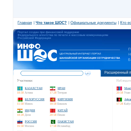
Главная
Что такое ШОС?
Официальные документы
Кто е
Портал создан при финансовой поддержке
Федерального агентства по печати и массовым коммуникациям
Российской Федерации
Расширенный п
Участники:
Наблюдате
КАЗАХСТАН
ИРАН
Монг
18:58
Астана
17:28
Тегеран
20:58
Улан-
БЕЛОРУССИЯ
КИРГИЗИЯ
Афга
15:58
Минск
18:58
Бишкек
17:28
Кабу
ИНДИЯ
КИТАЙ
18:28
Дели
20:58
Пекин
РОССИЯ
ПАКИСТАН
16:58
Москва
17:58
Исламабад