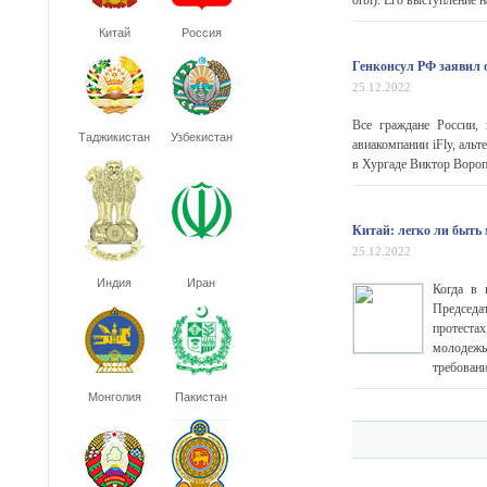
orbi). Его выступление н
Китай
Россия
Генконсул РФ заявил о
25.12.2022
Все граждане России,
Таджикистан
Узбекистан
авиакомпании iFly, аль
в Хургаде Виктор Вороп
Китай: легко ли быть
25.12.2022
Индия
Иран
Когда в 
Председа
протеста
молодежь
требовани
Монголия
Пакистан