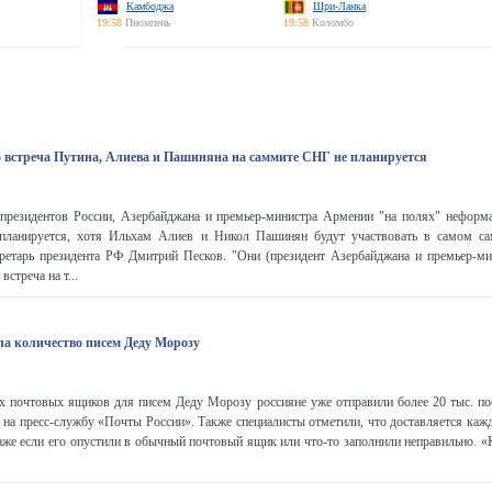
Камбоджа
Шри-Ланка
19:58
Пномпень
19:58
Коломбо
о встреча Путина, Алиева и Пашиняна на саммите СНГ не планируется
 президентов России, Азербайджана и премьер-министра Армении "на полях" неформ
планируется, хотя Ильхам Алиев и Никол Пашинян будут участвовать в самом са
кретарь президента РФ Дмитрий Песков. "Они (президент Азербайджана и премьер-м
встреча на т...
ла количество писем Деду Морозу
 почтовых ящиков для писем Деду Морозу россияне уже отправили более 20 тыс. по
 на пресс-службу «Почты России». Также специалисты отметили, что доставляется каж
же если его опустили в обычный почтовый ящик или что-то заполнили неправильно. «К