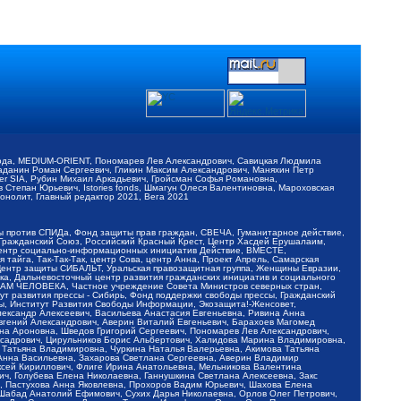
обода, MEDIUM-ORIENT, Пономарев Лев Александрович, Савицкая Людмила
Баданин Роман Сергеевич, Гликин Максим Александрович, Маняхин Петр
er SIA, Рубин Михаил Аркадьевич, Гройсман Софья Романовна,
Степан Юрьевич, Istories fonds, Шмагун Олеся Валентиновна, Мароховская
нолит, Главный редактор 2021, Вега 2021
Мы против СПИДа, Фонд защиты прав граждан, СВЕЧА, Гуманитарное действие,
 Гражданский Союз, Российский Красный Крест, Центр Хасдей Ерушалаим,
 Центр социально-информационных инициатив Действие, ВМЕСТЕ,
айга, Так-Так-Так, центр Сова, центр Анна, Проект Апрель, Самарская
Центр защиты СИБАЛЬТ, Уральская правозащитная группа, Женщины Евразии,
ка, Дальневосточный центр развития гражданских инициатив и социального
АВАМ ЧЕЛОВЕКА, Частное учреждение Совета Министров северных стран,
т развития прессы - Сибирь, Фонд поддержки свободы прессы, Гражданский
ы, Институт Развития Свободы Информации, Экозащита!-Женсовет,
ександр Алексеевич, Васильева Анастасия Евгеньевна, Ривина Анна
вгений Александрович, Аверин Виталий Евгеньевич, Барахоев Магомед
на Ароновна, Шведов Григорий Сергеевич, Пономарев Лев Александрович,
ксадрович, Цирульников Борис Альбертович, Халидова Марина Владимировна,
 Татьяна Владимировна, Чуркина Наталья Валерьевна, Акимова Татьяна
 Анна Васильевна, Захарова Светлана Сергеевна, Аверин Владимир
ксей Кириллович, Флиге Ирина Анатольевна, Мельникова Валентина
, Голубева Елена Николаевна, Ганнушкина Светлана Алексеевна, Закс
, Пастухова Анна Яковлевна, Прохоров Вадим Юрьевич, Шахова Елена
 Шабад Анатолий Ефимович, Сухих Дарья Николаевна, Орлов Олег Петрович,