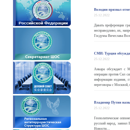
Володин призвал отм
25.12.2022
Давать преференции гр
несправедливо, их, нап
Госдумы Вячеслава Вол
СМИ: Турция обсуждае
25.12.2022
Анкара обсуждает с М
операции против Сил са
информации издания, г
переговоры с Москвой, 
Владимир Путин назва
25.12.2022
Геополитические оппон
русский народ, заявил
Новости....