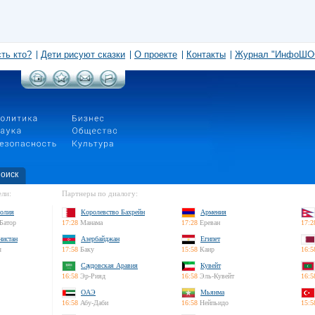
сть кто?
Дети рисуют сказки
О проекте
Контакты
Журнал "ИнфоШО
оиск
ли:
Партнеры по диалогу:
олия
Королевство Бахрейн
Армения
Батор
17:28
Манама
17:28
Ереван
17:2
нистан
Азербайджан
Египет
л
17:58
Баку
15:58
Каир
16:5
Саудовская Аравия
Кувейт
16:58
Эр-Рияд
16:58
Эль-Кувейт
16:5
ОАЭ
Мьянма
16:58
Абу-Даби
16:58
Нейпьидо
15:5