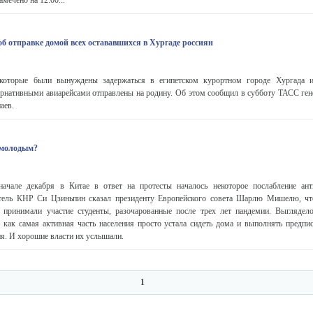
амечено на 12:00...
б отправке домой всех остававшихся в Хургаде россиян
 которые были вынуждены задержаться в египетском курортном городе Хургада и
тернативными авиарейсами отправлены на родину. Об этом сообщил в субботу ТАСС ген
аев.
 молодым?
начале декабря в Китае в ответ на протесты началось некоторое послабление ан
тель КНР Си Цзиньпин сказал президенту Европейского совета Шарлю Мишелю, чт
х принимали участие студенты, разочарованные после трех лет пандемии. Выглядело
 как самая активная часть населения просто устала сидеть дома и выполнять предпи
я. И хорошие власти их услышали.
1