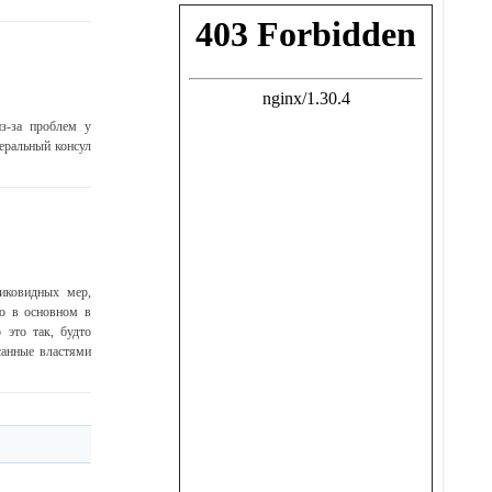
з-за проблем у
еральный консул
тиковидных мер,
о в основном в
 это так, будто
санные властями