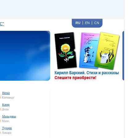
RU
EN
CN
С"
Непал
8
Катманду
Катар
8
Доха
Мальдивы
8
Мале
Турция
8
Анкара