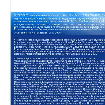
© 2007-2026, Информационное агентство ИнфоРос. Тел.: +7 495 718-84-11, E-
Портал «ИнфоШОС» зарегистрирован в Федеральной службе по надзору в сфе
охраны культурного наследия. Свидетельство Эл № 77-31649 от 04 апреля 200
При цитировании и перепечатке материалов ссылка на портал «ИнфоШОС» об
Для использования материалов в печатных изданиях необходимо письменное 
Если вы увидели ошибку, выделите ее мышкой и нажмите клавиши Ctrl+Enter
©
Создание сайта
- Инфорос, 2007-2026
* Реестр иностранных средств массовой информации, выполняющих функции 
Голос Америки, Idel.Реалии, Кавказ.Реалии, Крым.Реалии, Телеканал Настоя
Алексеевна, Маркелов Сергей Евгеньевич, Камалягин Денис Николаевич, Апах
Борисович, Ярош Юлия Петровна, Чуракова Ольга Владимировна, Железнова М
Рождественский Илья Дмитриевич, Апухтина Юлия Владимировна, Постернак Ал
Алеся Алексеевна, Долинина Ирина Николаевна, Шлейнов Роман Юрьевич, Ани
Источник:
https://minjust.gov.ru/ru/documents/7755/
данные на
03.09.2021
* Сведения реестра НКО, выполняющих функции иностранного агента:
Фонд защиты прав граждан Штаб, Институт права и публичной политики, Лаб
Открытый Петербург, Феникс ПЛЮС, Лига Избирателей, Правовая инициатива, 
Центр поддержки и содействия развитию средств массовой информации, Горя
Благотворительный фонд охраны здоровья и защиты прав граждан, Благотвори
губерния, Эра здоровья, правозащитное общество Мемориал, Аналитический 
Рязанский Мемориал, Екатеринбургское общество МЕМОРИАЛ, Институт прав ч
партнерства, Пермский региональный правозащитный центр, Гражданское де
Центр развития некоммерческих организаций, Гражданское содействие, Цент
контроль, Человек и Закон, Общественная комиссия по сохранению наследия
Общественный вердикт, Евразийская антимонопольная ассоциация, Чанышева 
Валерьевна, Бурдина Юлия Владимировна, Бойко Анатолий Николаевич, Гусев
Бекханович, Шевченко Дмитрий Александрович, Жданов Иван Юрьевич, Рубано
Каргалицкий Борис Юльевич, Созаев Валерий Валерьевич, Исакова Ирина Ал
Людевиг Марина Зариевна, Федотова Галина Анатольевна, Паутов Юрий Анато
Николаевна, Золотарева Екатерина Александровна, Рачинский Ян Збигневич
Анатольевич, Щур Татьяна Михайловна, Щур Николай Алексеевич, Блинушов 
Дмитриевна, Вититинова Елена Владимировна, Баженова Светлана Куприяновн
Елена Владимировна, Буртина Елена Юрьевна, Гендель Людмила Залмановна,
Владимировна, Подузов Сергей Васильевич, Протасова Ирина Вячеславовна, 