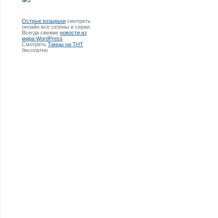
Острые козырьки
смотреть
онлайн все сезоны и серии.
Всегда свежие
новости из
мира WordPress
Смотреть
Танцы на ТНТ
бесплатно