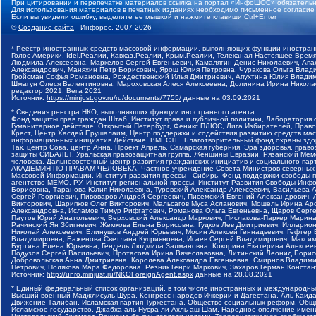
При цитировании и перепечатке материалов ссылка на портал «ИнфоШОС» обязательн
Для использования материалов в печатных изданиях необходимо письменное согласие
Если вы увидели ошибку, выделите ее мышкой и нажмите клавиши Ctrl+Enter
©
Создание сайта
- Инфорос, 2007-2026
* Реестр иностранных средств массовой информации, выполняющих функции иностранн
Голос Америки, Idel.Реалии, Кавказ.Реалии, Крым.Реалии, Телеканал Настоящее Время
Людмила Алексеевна, Маркелов Сергей Евгеньевич, Камалягин Денис Николаевич, Апах
Александрович, Маняхин Петр Борисович, Ярош Юлия Петровна, Чуракова Ольга Влади
Гройсман Софья Романовна, Рождественский Илья Дмитриевич, Апухтина Юлия Владимир
Шмагун Олеся Валентиновна, Мароховская Алеся Алексеевна, Долинина Ирина Никола
редактор 2021, Вега 2021
Источник:
https://minjust.gov.ru/ru/documents/7755/
данные на
03.09.2021
* Сведения реестра НКО, выполняющих функции иностранного агента:
Фонд защиты прав граждан Штаб, Институт права и публичной политики, Лаборатория
Гуманитарное действие, Открытый Петербург, Феникс ПЛЮС, Лига Избирателей, Правов
Крест, Центр Хасдей Ерушалаим, Центр поддержки и содействия развитию средств мас
информационных инициатив Действие, ВМЕСТЕ, Благотворительный фонд охраны здоров
Так, центр Сова, центр Анна, Проект Апрель, Самарская губерния, Эра здоровья, пр
защиты СИБАЛЬТ, Уральская правозащитная группа, Женщины Евразии, Рязанский Мемо
человека, Дальневосточный центр развития гражданских инициатив и социального пар
АКАДЕМИЯ ПО ПРАВАМ ЧЕЛОВЕКА, Частное учреждение Совета Министров северных стр
Массовой Информации, Институт развития прессы - Сибирь, Фонд поддержки свободы 
агентство МЕМО. РУ, Институт региональной прессы, Институт Развития Свободы Инф
Борисовна, Таранова Юлия Николаевна, Туровский Александр Алексеевич, Васильева 
Сергей Георгиевич, Пивоваров Андрей Сергеевич, Писемский Евгений Александрович,
Викторович, Шарипков Олег Викторович, Мальсагов Муса Асланович, Мошель Ирина Ар
Александровна, Исламов Тимур Рифгатович, Романова Ольга Евгеньевна, Щаров Серг
Паутов Юрий Анатольевич, Верховский Александр Маркович, Пислакова-Паркер Марина
Рачинский Ян Збигневич, Жемкова Елена Борисовна, Гудков Лев Дмитриевич, Иллари
Николай Алексеевич, Блинушов Андрей Юрьевич, Мосин Алексей Геннадьевич, Гефтер
Владимировна, Баженова Светлана Куприяновна, Исаев Сергей Владимирович, Максим
Буртина Елена Юрьевна, Гендель Людмила Залмановна, Кокорина Екатерина Алексеев
Подузов Сергей Васильевич, Протасова Ирина Вячеславовна, Литинский Леонид Борис
Добровольская Анна Дмитриевна, Королева Александра Евгеньевна, Смирнов Владими
Петрович, Полякова Мара Федоровна, Резник Генри Маркович, Захаров Герман Конста
Источник:
http://unro.minjust.ru/NKOForeignAgent.aspx
данные на
28.08.2021
* Единый федеральный список организаций, в том числе иностранных и международны
Высший военный Маджлисуль Шура, Конгресс народов Ичкерии и Дагестана, Аль-Каида, 
Движение Талибан, Исламская партия Туркестана, Общество социальных реформ, Общес
Исламское государство, Джабха аль-Нусра ли-Ахль аш-Шам, Народное ополчение имен