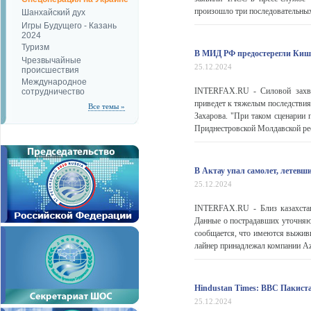
произошло три последовательных 
Шанхайский дух
Игры Будущего - Казань
2024
Туризм
В МИД РФ предостерегли Киши
Чрезвычайные
25.12.2024
происшествия
Международное
INTERFAX.RU - Силовой захва
сотрудничество
приведет к тяжелым последстви
Все темы »
Захарова. "При таком сценарии 
Приднестровской Молдавской рес
В Актау упал самолет, летевш
25.12.2024
INTERFAX.RU - Близ казахстан
Данные о пострадавших уточняю
сообщается, что имеются выживш
лайнер принадлежал компании Azer
Hindustan Times: ВВС Пакист
25.12.2024