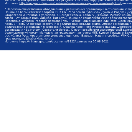
Чистопольский Джамаат, Рохнамо ба суи давлати исломи, Террористическое сообщест
Источник:
http://nac.gov.ru/terroristicheskie-i-ekstremistskie-organizacii-i-materialy.html
данные
* Перечень общественных объединений и религиозных организаций в отношении котор
Национал-большевистская партия, ВЕК РА, Рада земли Кубанской Духовно Родовой Де
Староверов-Инглингов, Нурджулар, К Богодержавию, Таблиги Джамаат, Русское наци
славян, Ат-Такфир Валь-Хиджра, Пит Буль, Национал-социалистическая рабочая парт
Череповца, Духовно-Родовая Держава Русь, Русское национальное единство, Древнер
Кровь и Честь, О свободе совести и о религиозных объединениях, Омская организаци
религиозная организация п. Боровский, Община Коренного Русского народа Щелковског
организация «Братство», Свидетели Иеговы, О противодействии экстремистской деяте
болельщиков «Фирма», Молодежная правозащитная группа МПГ, Курсом Правды и Единен
республика Русь, Арестантское уголовное единство, Башкорт, Нация и свобода, W.H.С
прав граждан, Штабы Навального
Источник:
https://minjust.gov.ru/ru/documents/7822/
данные на
06.08.2021