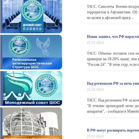
ТАСС. Самолеты Военно-воздуш
террористов в Афганистане. Об 
по целям в афганской пригр...
Новак заявил, что РФ нарасти
25.12.2024
ТАСС. Объемы поставок газа из 
примерно на 18-20% выше, чем в
"Россия-24". "В этом году, если п
Над регионами РФ за ночь у
25.12.2024
ТАСС. Над регионами РФ за ноч
"В течение прошедшей ночи де
аппаратов", - сообщили в Миноб
В РФ могут расширить переч
25.12.2024