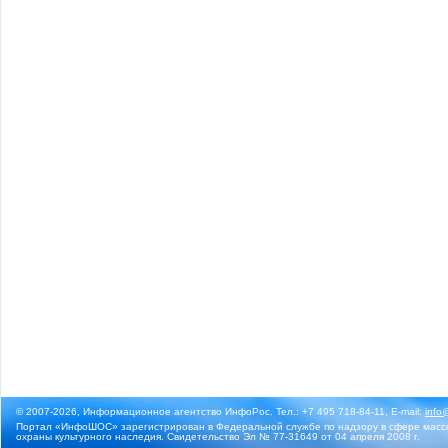
© 2007-2026, Информационное агентство ИнфоРос. Тел.: +7 495 718-84-11, E-mail:
info
Портал «ИнфоШОС» зарегистрирован в Федеральной службе по надзору в сфере массо
охраны культурного наследия. Свидетельство Эл № 77-31649 от 04 апреля 2008 г.