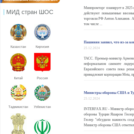
Минпромторг планирует в 2025 г
МИД стран ШОС
действуют повышенные ввозн
торговли РФ Антон Алиханов. Ак
том числе ...
Пашинян заявил, что из-за ко
Казахстан
Киргизия
25.12.2024
ТАСС. Премьер-министр Армении
неформальном саммите лидеро
Евразийского совета пока реш
принадлежит корпорации Meta, пр
Китай
Россия
Министры обороны США и Тур
25.12.2024
Таджикистан
Узбекистан
INTERFAX.RU - Министр оборон
обороны Турции Яшаром Гюлеро
Гюлер "обсудили важность созд
Министр обороны США отметил, ч