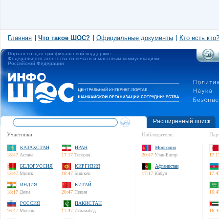
Главная
Что такое ШОС?
Официальные документы
Кто есть кто
Портал создан при финансовой поддержке
Федерального агентства по печати и массовым коммуникациям
Российской Федерации
Расширенный поиск
Участники:
Наблюдатели:
Пар
КАЗАХСТАН
ИРАН
Монголия
18:47
Астана
17:17
Тегеран
20:47
Улан-Батор
17:1
БЕЛОРУССИЯ
КИРГИЗИЯ
Афганистан
15:47
Минск
18:47
Бишкек
17:17
Кабул
17:4
ИНДИЯ
КИТАЙ
18:17
Дели
20:47
Пекин
16:4
РОССИЯ
ПАКИСТАН
16:47
Москва
17:47
Исламабад
16:4