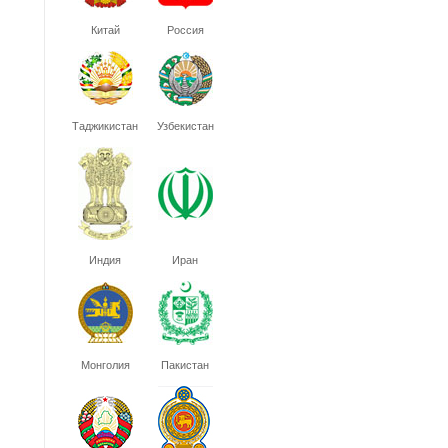
Китай
Россия
Таджикистан
Узбекистан
Индия
Иран
Монголия
Пакистан