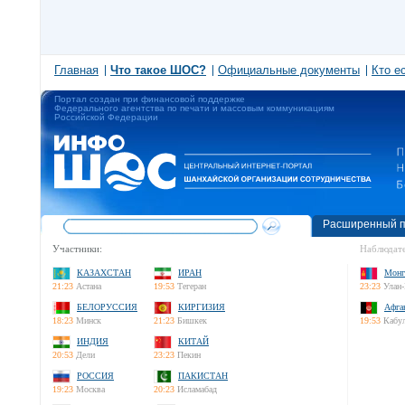
Главная
Что такое ШОС?
Официальные документы
Кто е
Портал создан при финансовой поддержке
Федерального агентства по печати и массовым коммуникациям
Российской Федерации
Расширенный п
Участники:
Наблюдате
КАЗАХСТАН
ИРАН
Монг
21:23
Астана
19:53
Тегеран
23:23
Улан-
БЕЛОРУССИЯ
КИРГИЗИЯ
Афга
18:23
Минск
21:23
Бишкек
19:53
Кабу
ИНДИЯ
КИТАЙ
20:53
Дели
23:23
Пекин
РОССИЯ
ПАКИСТАН
19:23
Москва
20:23
Исламабад