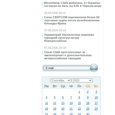
Bloomberg: США добились от Украины
согласия не бить по КТК в Черном море
08.08.2026 06:11
Силы CENTCOM перехватили более 50
торговых судов после возобновления
блокады Ирана
07.08.2026 20:43
Украинский беспилотник атаковал
турецкий сухогруз возле
Новороссийска
07.08.2026 20:38
Сенат США проголосовал за
законопроект о дополнительных
антироссийских санкциях
Пн
Вт
Ср
Чт
Пт
Сб
Вс
1
2
3
4
5
6
7
8
9
10
11
12
13
14
15
16
17
18
19
20
21
22
23
24
25
26
27
28
29
30