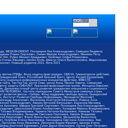
обода, MEDIUM-ORIENT, Пономарев Лев Александрович, Савицкая Людмила
Баданин Роман Сергеевич, Гликин Максим Александрович, Маняхин Петр
er SIA, Рубин Михаил Аркадьевич, Гройсман Софья Романовна,
Степан Юрьевич, Istories fonds, Шмагун Олеся Валентиновна, Мароховская
нолит, Главный редактор 2021, Вега 2021
Мы против СПИДа, Фонд защиты прав граждан, СВЕЧА, Гуманитарное действие,
 Гражданский Союз, Российский Красный Крест, Центр Хасдей Ерушалаим,
 Центр социально-информационных инициатив Действие, ВМЕСТЕ,
айга, Так-Так-Так, центр Сова, центр Анна, Проект Апрель, Самарская
Центр защиты СИБАЛЬТ, Уральская правозащитная группа, Женщины Евразии,
ка, Дальневосточный центр развития гражданских инициатив и социального
АВАМ ЧЕЛОВЕКА, Частное учреждение Совета Министров северных стран,
т развития прессы - Сибирь, Фонд поддержки свободы прессы, Гражданский
ы, Институт Развития Свободы Информации, Экозащита!-Женсовет,
ександр Алексеевич, Васильева Анастасия Евгеньевна, Ривина Анна
вгений Александрович, Аверин Виталий Евгеньевич, Барахоев Магомед
на Ароновна, Шведов Григорий Сергеевич, Пономарев Лев Александрович,
ксадрович, Цирульников Борис Альбертович, Халидова Марина Владимировна,
 Татьяна Владимировна, Чуркина Наталья Валерьевна, Акимова Татьяна
 Анна Васильевна, Захарова Светлана Сергеевна, Аверин Владимир
ксей Кириллович, Флиге Ирина Анатольевна, Мельникова Валентина
, Голубева Елена Николаевна, Ганнушкина Светлана Алексеевна, Закс
, Пастухова Анна Яковлевна, Прохоров Вадим Юрьевич, Шахова Елена
 Шабад Анатолий Ефимович, Сухих Дарья Николаевна, Орлов Олег Петрович,