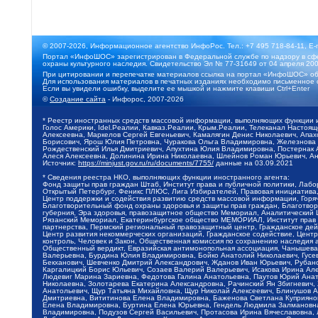
© 2007-2026, Информационное агентство ИнфоРос. Тел.: +7 495 718-84-11, E-
Портал «ИнфоШОС» зарегистрирован в Федеральной службе по надзору в сфе
охраны культурного наследия. Свидетельство Эл № 77-31649 от 04 апреля 200
При цитировании и перепечатке материалов ссылка на портал «ИнфоШОС» об
Для использования материалов в печатных изданиях необходимо письменное 
Если вы увидели ошибку, выделите ее мышкой и нажмите клавиши Ctrl+Enter
©
Создание сайта
- Инфорос, 2007-2026
* Реестр иностранных средств массовой информации, выполняющих функции 
Голос Америки, Idel.Реалии, Кавказ.Реалии, Крым.Реалии, Телеканал Настоя
Алексеевна, Маркелов Сергей Евгеньевич, Камалягин Денис Николаевич, Апах
Борисович, Ярош Юлия Петровна, Чуракова Ольга Владимировна, Железнова М
Рождественский Илья Дмитриевич, Апухтина Юлия Владимировна, Постернак Ал
Алеся Алексеевна, Долинина Ирина Николаевна, Шлейнов Роман Юрьевич, Ани
Источник:
https://minjust.gov.ru/ru/documents/7755/
данные на
03.09.2021
* Сведения реестра НКО, выполняющих функции иностранного агента:
Фонд защиты прав граждан Штаб, Институт права и публичной политики, Лаб
Открытый Петербург, Феникс ПЛЮС, Лига Избирателей, Правовая инициатива, 
Центр поддержки и содействия развитию средств массовой информации, Горя
Благотворительный фонд охраны здоровья и защиты прав граждан, Благотвори
губерния, Эра здоровья, правозащитное общество Мемориал, Аналитический 
Рязанский Мемориал, Екатеринбургское общество МЕМОРИАЛ, Институт прав ч
партнерства, Пермский региональный правозащитный центр, Гражданское де
Центр развития некоммерческих организаций, Гражданское содействие, Цент
контроль, Человек и Закон, Общественная комиссия по сохранению наследия
Общественный вердикт, Евразийская антимонопольная ассоциация, Чанышева 
Валерьевна, Бурдина Юлия Владимировна, Бойко Анатолий Николаевич, Гусев
Бекханович, Шевченко Дмитрий Александрович, Жданов Иван Юрьевич, Рубано
Каргалицкий Борис Юльевич, Созаев Валерий Валерьевич, Исакова Ирина Ал
Людевиг Марина Зариевна, Федотова Галина Анатольевна, Паутов Юрий Анато
Николаевна, Золотарева Екатерина Александровна, Рачинский Ян Збигневич
Анатольевич, Щур Татьяна Михайловна, Щур Николай Алексеевич, Блинушов 
Дмитриевна, Вититинова Елена Владимировна, Баженова Светлана Куприяновн
Елена Владимировна, Буртина Елена Юрьевна, Гендель Людмила Залмановна,
Владимировна, Подузов Сергей Васильевич, Протасова Ирина Вячеславовна, 