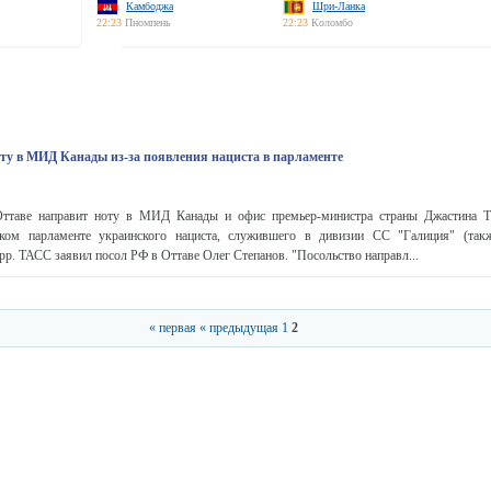
Камбоджа
Шри-Ланка
22:23
Пномпень
22:23
Коломбо
ту в МИД Канады из-за появления нациста в парламенте
Оттаве направит ноту в МИД Канады и офис премьер-министра страны Джастина Т
ском парламенте украинского нациста, служившего в дивизии СС "Галиция" (такж
рр. ТАСС заявил посол РФ в Оттаве Олег Степанов. "Посольство направл...
« первая
« предыдущая
1
2