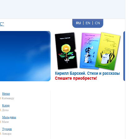
RU
EN
CN
С"
Непал
3
Катманду
Катар
3
Доха
Мальдивы
3
Мале
Турция
3
Анкара