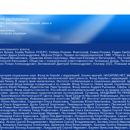
mail:
info@infoshos.ru
ре массовых коммуникаций, связи и
8 г.
язательна.
согласие редакции
иностранного агента:
щее Время, Azatliq Radiosi, PCE/PC, Сибирь.Реалии, Фактограф, Север.Реалии, Радио Св
ончич Дарья Александровна, Medusa Project, Первое антикоррупционное СМИ, VTimes.io, 
ария Михайловна, Лукьянова Юлия Сергеевна, Маетная Елизавета Витальевна, The Insid
ексей Евгеньевич, Общество с ограниченной ответственностью Телеканал Дождь, Петров 
н Роман Александрович, Великовский Дмитрий Александрович, Альтаир 2021, Ромашки мо
оратория социальных наук, Фонд по борьбе с коррупцией, Альянс врачей, НАСИЛИЮ.НЕТ, 
Гражданская инициатива против экологической преступности, Фонд борьбы с коррупцией,
чая Линия, В защиту прав заключенных, Институт глобализации и социальных движений,
тельный фонд помощи осужденным и их семьям, Фонд Тольятти, Новое время, Серебряная т
Центр Юрия Левады, Издательство Парк Гагарина, Фонд имени Андрея Рылькова, Сфера, 
еловека, Фонд защиты гласности, Российский исследовательский центр по правам челове
йствие, Центр независимых социологических исследований, Сутяжник, АКАДЕМИЯ ПО ПР
р Трансперенси Интернешнл-Р, Центр Защиты Прав Средств Массовой Информации, Институ
 академика Сахарова, Информационное агентство МЕМО. РУ, Институт региональной пресс
Лилия Айратовна, Сидорович Ольга Борисовна, Таранова Юлия Николаевна, Туровский Ал
а Ольга Андреевна, Дугин Сергей Георгиевич, Пивоваров Андрей Сергеевич, Писемский Е
в Роман Викторович, Шарипков Олег Викторович, Мальсагов Муса Асланович, Мошель Ири
ександровна, Исламов Тимур Рифгатович, Романова Ольга Евгеньевна, Щаров Сергей Але
льевич, Верховский Александр Маркович, Пислакова-Паркер Марина Петровна, Кочеткова
, Жемкова Елена Борисовна, Гудков Лев Дмитриевич, Илларионова Юлия Юрьевна, Саранг
Андрей Юрьевич, Мосин Алексей Геннадьевич, Гефтер Валентин Михайлович, Симонов Але
а, Исаев Сергей Владимирович, Максимов Сергей Владимирович, Беляев Сергей Иванович
 Кокорина Екатерина Алексеевна, Шуманов Илья Вячеславович, Арапова Галина Юрьевна
Литинский Леонид Борисович, Лукашевский Сергей Маркович, Бахмин Вячеслав Иванович,