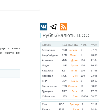
Рубль/Валюты ШОС
Страна
Код
Валюта
Ном.
Курс
рюдо в связи с
Австралия
AUD
Доллар
1
57.75
е известна как
Азербайджан
AZN
Манат
1
48.33
Армения
AMD
Драм
100
22.44
Индия
INR
Рупия
100
86.30
Казахстан
KZT
Тенге
100
17.58
Киргизия
KGS
Сом
100
93.96
КНР
CNY
Юань
1
12.17
Таджикистан
TJS
Сомони
10
88.85
Турецкая
TRY
Лира
10
17.28
Узбекистан
UZS
Сум
10000
68.75
Cша
USD
Доллар
1
82.17
Eвропа
EUR
Евро
1
94.84