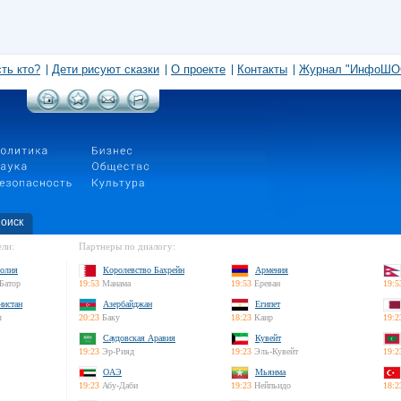
сть кто?
Дети рисуют сказки
О проекте
Контакты
Журнал "ИнфоШО
оиск
ли:
Партнеры по диалогу:
олия
Королевство Бахрейн
Армения
Батор
19:53
Манама
19:53
Ереван
19:5
нистан
Азербайджан
Египет
л
20:23
Баку
18:23
Каир
19:2
Саудовская Аравия
Кувейт
19:23
Эр-Рияд
19:23
Эль-Кувейт
19:2
ОАЭ
Мьянма
19:23
Абу-Даби
19:23
Нейпьидо
18:2