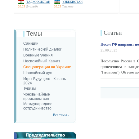
ТАДЖИКИСТАН
УЗБЕКИСТАН
20:23
Душанбе
20:23
Ташкент
Статьи
Темы
Санкции
Посол РФ направит но
Политический диалог
25.09.2023
Военные учения
Неспокойный Кавказ
Посольство России в 
приветствием в канад
Спецоперация на Украине
"Галичина"). Об этом ко
Шанхайский дух
Игры Будущего - Казань
2024
Туризм
Чрезвычайные
происшествия
Международное
сотрудничество
Все темы »