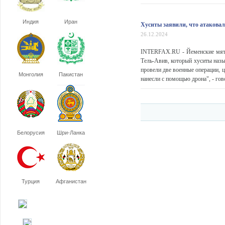
Индия
Иран
Хуситы заявили, что атакова
26.12.2024
INTERFAX.RU - Йеменские мяте
Тель-Авив, который хуситы наз
провели две военные операции, 
Монголия
Пакистан
нанесли с помощью дрона", - гов
Белорусия
Шри-Ланка
Турция
Афганистан