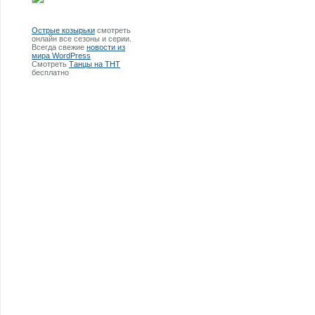
Острые козырьки
смотреть
онлайн все сезоны и серии.
Всегда свежие
новости из
мира WordPress
Смотреть
Танцы на ТНТ
бесплатно