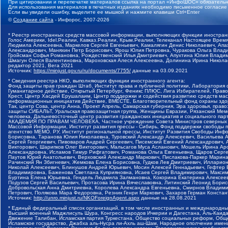
При цитировании и перепечатке материалов ссылка на портал «ИнфоШОС» обязательн
Для использования материалов в печатных изданиях необходимо письменное согласие
Если вы увидели ошибку, выделите ее мышкой и нажмите клавиши Ctrl+Enter
©
Создание сайта
- Инфорос, 2007-2026
* Реестр иностранных средств массовой информации, выполняющих функции иностранн
Голос Америки, Idel.Реалии, Кавказ.Реалии, Крым.Реалии, Телеканал Настоящее Время
Людмила Алексеевна, Маркелов Сергей Евгеньевич, Камалягин Денис Николаевич, Апах
Александрович, Маняхин Петр Борисович, Ярош Юлия Петровна, Чуракова Ольга Влади
Гройсман Софья Романовна, Рождественский Илья Дмитриевич, Апухтина Юлия Владимир
Шмагун Олеся Валентиновна, Мароховская Алеся Алексеевна, Долинина Ирина Никола
редактор 2021, Вега 2021
Источник:
https://minjust.gov.ru/ru/documents/7755/
данные на
03.09.2021
* Сведения реестра НКО, выполняющих функции иностранного агента:
Фонд защиты прав граждан Штаб, Институт права и публичной политики, Лаборатория
Гуманитарное действие, Открытый Петербург, Феникс ПЛЮС, Лига Избирателей, Правов
Крест, Центр Хасдей Ерушалаим, Центр поддержки и содействия развитию средств мас
информационных инициатив Действие, ВМЕСТЕ, Благотворительный фонд охраны здоров
Так, центр Сова, центр Анна, Проект Апрель, Самарская губерния, Эра здоровья, пр
защиты СИБАЛЬТ, Уральская правозащитная группа, Женщины Евразии, Рязанский Мемо
человека, Дальневосточный центр развития гражданских инициатив и социального пар
АКАДЕМИЯ ПО ПРАВАМ ЧЕЛОВЕКА, Частное учреждение Совета Министров северных стр
Массовой Информации, Институт развития прессы - Сибирь, Фонд поддержки свободы 
агентство МЕМО. РУ, Институт региональной прессы, Институт Развития Свободы Инф
Борисовна, Таранова Юлия Николаевна, Туровский Александр Алексеевич, Васильева 
Сергей Георгиевич, Пивоваров Андрей Сергеевич, Писемский Евгений Александрович,
Викторович, Шарипков Олег Викторович, Мальсагов Муса Асланович, Мошель Ирина Ар
Александровна, Исламов Тимур Рифгатович, Романова Ольга Евгеньевна, Щаров Серг
Паутов Юрий Анатольевич, Верховский Александр Маркович, Пислакова-Паркер Марина
Рачинский Ян Збигневич, Жемкова Елена Борисовна, Гудков Лев Дмитриевич, Иллари
Николай Алексеевич, Блинушов Андрей Юрьевич, Мосин Алексей Геннадьевич, Гефтер
Владимировна, Баженова Светлана Куприяновна, Исаев Сергей Владимирович, Максим
Буртина Елена Юрьевна, Гендель Людмила Залмановна, Кокорина Екатерина Алексеев
Подузов Сергей Васильевич, Протасова Ирина Вячеславовна, Литинский Леонид Борис
Добровольская Анна Дмитриевна, Королева Александра Евгеньевна, Смирнов Владими
Петрович, Полякова Мара Федоровна, Резник Генри Маркович, Захаров Герман Конста
Источник:
http://unro.minjust.ru/NKOForeignAgent.aspx
данные на
28.08.2021
* Единый федеральный список организаций, в том числе иностранных и международны
Высший военный Маджлисуль Шура, Конгресс народов Ичкерии и Дагестана, Аль-Каида, 
Движение Талибан, Исламская партия Туркестана, Общество социальных реформ, Общес
Исламское государство, Джабха аль-Нусра ли-Ахль аш-Шам, Народное ополчение имен