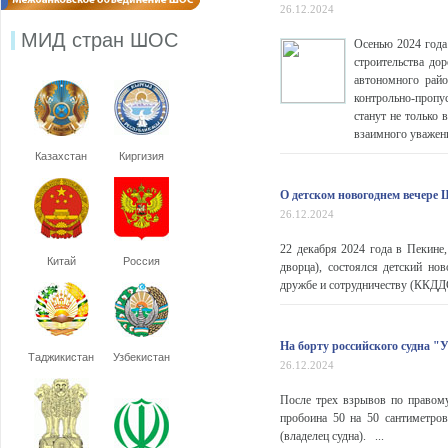
26.12.2024
МИД стран ШОС
Осенью 2024 года
строительства до
автономного райо
контрольно-пропу
станут не только
взаимного уважен
Казахстан
Киргизия
О детском новогоднем вечере
26.12.2024
22 декабря 2024 года в Пекине,
Китай
Россия
дворца), состоялся детский н
дружбе и сотрудничеству (ККДДС
На борту российского судна 
Таджикистан
Узбекистан
26.12.2024
После трех взрывов по правом
пробоина 50 на 50 сантиметро
(владелец судна). ...