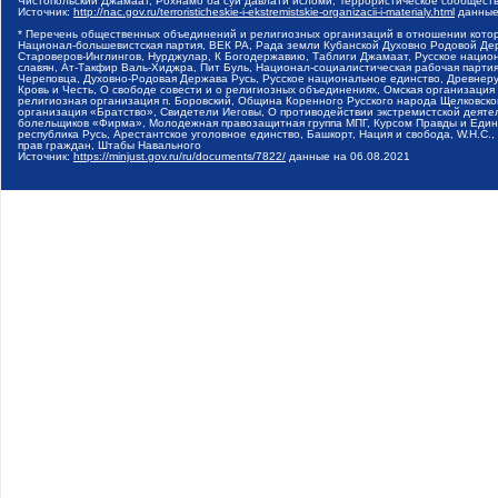
Чистопольский Джамаат, Рохнамо ба суи давлати исломи, Террористическое сообщест
Источник:
http://nac.gov.ru/terroristicheskie-i-ekstremistskie-organizacii-i-materialy.html
данные
* Перечень общественных объединений и религиозных организаций в отношении котор
Национал-большевистская партия, ВЕК РА, Рада земли Кубанской Духовно Родовой Де
Староверов-Инглингов, Нурджулар, К Богодержавию, Таблиги Джамаат, Русское наци
славян, Ат-Такфир Валь-Хиджра, Пит Буль, Национал-социалистическая рабочая парт
Череповца, Духовно-Родовая Держава Русь, Русское национальное единство, Древнер
Кровь и Честь, О свободе совести и о религиозных объединениях, Омская организаци
религиозная организация п. Боровский, Община Коренного Русского народа Щелковског
организация «Братство», Свидетели Иеговы, О противодействии экстремистской деяте
болельщиков «Фирма», Молодежная правозащитная группа МПГ, Курсом Правды и Единен
республика Русь, Арестантское уголовное единство, Башкорт, Нация и свобода, W.H.С
прав граждан, Штабы Навального
Источник:
https://minjust.gov.ru/ru/documents/7822/
данные на
06.08.2021