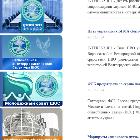
INTERFAX.RU - Девять россиян,
сопровождении медиков МЧС до
служба министерства в четверг. &
Пять украинских БПЛА сбито 
26.12.2024
INTERFAX.RU - Силы ПВО уничт
Воронежской и Белгородской 
средствами ПВО уничтожены п
территорией Волгоградской облас
ФСБ предотвратила серию по
26.12.2024
Сотрудники ФСБ России предо
Москве и членов их семей. По
общественных связей (ЦОС) ФС
агентами украин...
Маршруты «шелкового пути»