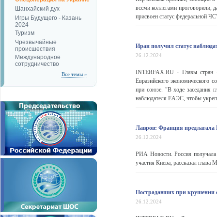
всеми коллегами проговорили, д
Шанхайский дух
присвоен статус федеральной ЧС",
Игры Будущего - Казань
2024
Туризм
Чрезвычайные
Иран получил статус наблюд
происшествия
26.12.2024
Международное
сотрудничество
INTERFAX.RU - Главы стран -
Все темы »
Евразийского экономического со
при союзе. "В ходе заседания 
наблюдателя ЕАЭС, чтобы укрепи
Лавров: Франция предлагала Р
26.12.2024
РИА Новости. Россия получала 
участия Киева, рассказал глав
Пострадавших при крушении с
26.12.2024