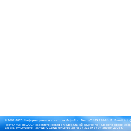
© 2007-2026, Информационное агентство ИнфоРос. Тел.: +7 495 718-84-11, E-mail:
info
Портал «ИнфоШОС» зарегистрирован в Федеральной службе по надзору в сфере массо
охраны культурного наследия. Свидетельство Эл № 77-31649 от 04 апреля 2008 г.