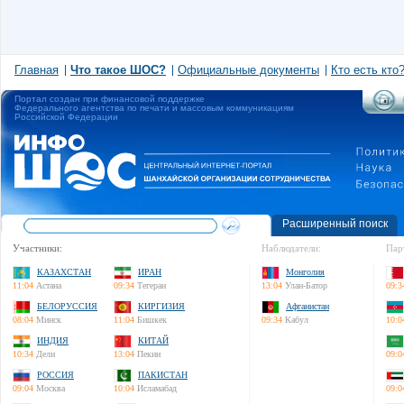
Главная
Что такое ШОС?
Официальные документы
Кто есть кто
Портал создан при финансовой поддержке
Федерального агентства по печати и массовым коммуникациям
Российской Федерации
Расширенный поиск
Участники:
Наблюдатели:
Пар
КАЗАХСТАН
ИРАН
Монголия
11:04
Астана
09:34
Тегеран
13:04
Улан-Батор
09:3
БЕЛОРУССИЯ
КИРГИЗИЯ
Афганистан
08:04
Минск
11:04
Бишкек
09:34
Кабул
10:0
ИНДИЯ
КИТАЙ
10:34
Дели
13:04
Пекин
09:0
РОССИЯ
ПАКИСТАН
09:04
Москва
10:04
Исламабад
09:0