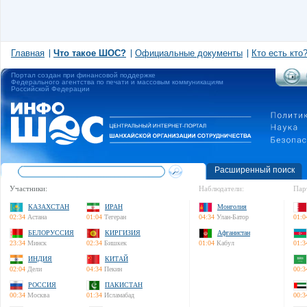
Главная
Что такое ШОС?
Официальные документы
Кто есть кто
Портал создан при финансовой поддержке
Федерального агентства по печати и массовым коммуникациям
Российской Федерации
Расширенный поиск
Участники:
Наблюдатели:
Пар
КАЗАХСТАН
ИРАН
Монголия
02:34
Астана
01:04
Тегеран
04:34
Улан-Батор
01:0
БЕЛОРУССИЯ
КИРГИЗИЯ
Афганистан
23:34
Минск
02:34
Бишкек
01:04
Кабул
01:3
ИНДИЯ
КИТАЙ
02:04
Дели
04:34
Пекин
00:3
РОССИЯ
ПАКИСТАН
00:34
Москва
01:34
Исламабад
00:3