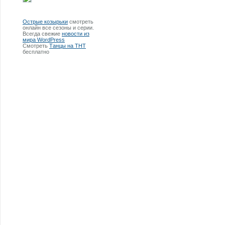
Острые козырьки
смотреть
онлайн все сезоны и серии.
Всегда свежие
новости из
мира WordPress
Смотреть
Танцы на ТНТ
бесплатно