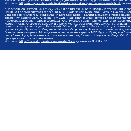
Чистопольский Джамаат, Рохнамо ба суи давлати исломи, Террористическое сообщест
Источник:
http://nac.gov.ru/terroristicheskie-i-ekstremistskie-organizacii-i-materialy.html
данные
* Перечень общественных объединений и религиозных организаций в отношении котор
Национал-большевистская партия, ВЕК РА, Рада земли Кубанской Духовно Родовой Де
Староверов-Инглингов, Нурджулар, К Богодержавию, Таблиги Джамаат, Русское наци
славян, Ат-Такфир Валь-Хиджра, Пит Буль, Национал-социалистическая рабочая парт
Череповца, Духовно-Родовая Держава Русь, Русское национальное единство, Древнер
Кровь и Честь, О свободе совести и о религиозных объединениях, Омская организаци
религиозная организация п. Боровский, Община Коренного Русского народа Щелковског
организация «Братство», Свидетели Иеговы, О противодействии экстремистской деяте
болельщиков «Фирма», Молодежная правозащитная группа МПГ, Курсом Правды и Единен
республика Русь, Арестантское уголовное единство, Башкорт, Нация и свобода, W.H.С
прав граждан, Штабы Навального
Источник:
https://minjust.gov.ru/ru/documents/7822/
данные на
06.08.2021