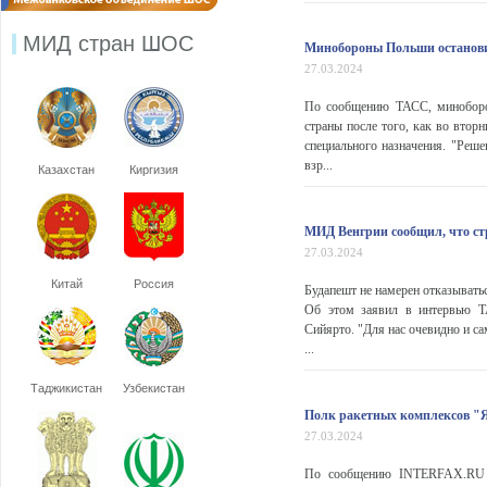
МИД стран ШОС
Минобороны Польши остановило
27.03.2024
По сообщению ТАСС, миноборон
страны после того, как во втор
специального назначения. "Реш
взр...
Казахстан
Киргизия
МИД Венгрии сообщил, что стр
27.03.2024
Китай
Россия
Будапешт не намерен отказывать
Об этом заявил в интервью Т
Сийярто. "Для нас очевидно и са
...
Таджикистан
Узбекистан
Полк ракетных комплексов "Я
27.03.2024
По сообщению INTERFAX.RU со