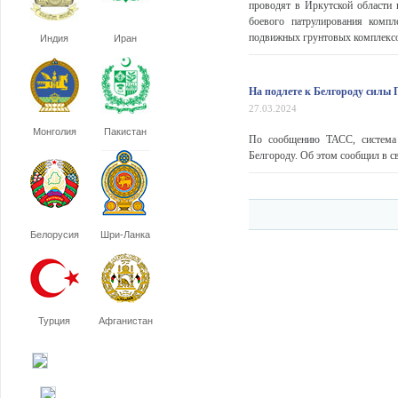
проводят в Иркутской области
боевого патрулирования комп
подвижных грунтовых комплексо
Индия
Иран
На подлете к Белгороду силы
27.03.2024
Монголия
Пакистан
По сообщению ТАСС, система 
Белгороду. Об этом сообщил в св
Белорусия
Шри-Ланка
Турция
Афганистан