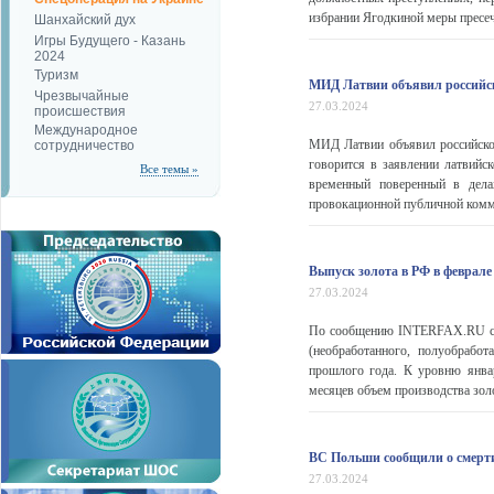
избрании Ягодкиной меры пресече
Шанхайский дух
Игры Будущего - Казань
2024
Туризм
МИД Латвии объявил российск
Чрезвычайные
27.03.2024
происшествия
Международное
МИД Латвии объявил российског
сотрудничество
говорится в заявлении латвий
Все темы »
временный поверенный в дела
провокационной публичной комм
Выпуск золота в РФ в феврале
27.03.2024
По сообщению INTERFAX.RU со с
(необработанного, полуобрабо
прошлого года. К уровню янва
месяцев объем производства зол
ВС Польши сообщили о смерти
27.03.2024