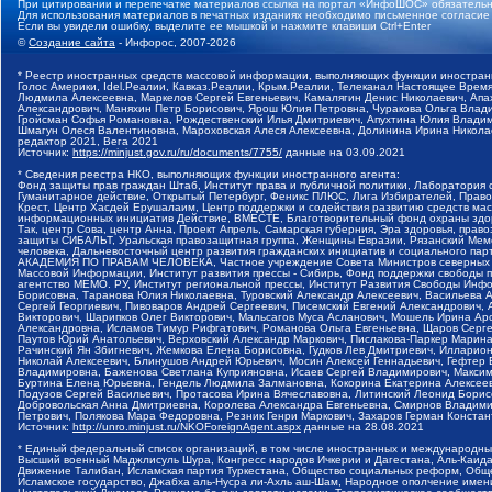
При цитировании и перепечатке материалов ссылка на портал «ИнфоШОС» обязательн
Для использования материалов в печатных изданиях необходимо письменное согласие
Если вы увидели ошибку, выделите ее мышкой и нажмите клавиши Ctrl+Enter
©
Создание сайта
- Инфорос, 2007-2026
* Реестр иностранных средств массовой информации, выполняющих функции иностранн
Голос Америки, Idel.Реалии, Кавказ.Реалии, Крым.Реалии, Телеканал Настоящее Время
Людмила Алексеевна, Маркелов Сергей Евгеньевич, Камалягин Денис Николаевич, Апах
Александрович, Маняхин Петр Борисович, Ярош Юлия Петровна, Чуракова Ольга Влади
Гройсман Софья Романовна, Рождественский Илья Дмитриевич, Апухтина Юлия Владимир
Шмагун Олеся Валентиновна, Мароховская Алеся Алексеевна, Долинина Ирина Никола
редактор 2021, Вега 2021
Источник:
https://minjust.gov.ru/ru/documents/7755/
данные на
03.09.2021
* Сведения реестра НКО, выполняющих функции иностранного агента:
Фонд защиты прав граждан Штаб, Институт права и публичной политики, Лаборатория
Гуманитарное действие, Открытый Петербург, Феникс ПЛЮС, Лига Избирателей, Правов
Крест, Центр Хасдей Ерушалаим, Центр поддержки и содействия развитию средств мас
информационных инициатив Действие, ВМЕСТЕ, Благотворительный фонд охраны здоров
Так, центр Сова, центр Анна, Проект Апрель, Самарская губерния, Эра здоровья, пр
защиты СИБАЛЬТ, Уральская правозащитная группа, Женщины Евразии, Рязанский Мемо
человека, Дальневосточный центр развития гражданских инициатив и социального пар
АКАДЕМИЯ ПО ПРАВАМ ЧЕЛОВЕКА, Частное учреждение Совета Министров северных стр
Массовой Информации, Институт развития прессы - Сибирь, Фонд поддержки свободы 
агентство МЕМО. РУ, Институт региональной прессы, Институт Развития Свободы Инф
Борисовна, Таранова Юлия Николаевна, Туровский Александр Алексеевич, Васильева 
Сергей Георгиевич, Пивоваров Андрей Сергеевич, Писемский Евгений Александрович,
Викторович, Шарипков Олег Викторович, Мальсагов Муса Асланович, Мошель Ирина Ар
Александровна, Исламов Тимур Рифгатович, Романова Ольга Евгеньевна, Щаров Серг
Паутов Юрий Анатольевич, Верховский Александр Маркович, Пислакова-Паркер Марина
Рачинский Ян Збигневич, Жемкова Елена Борисовна, Гудков Лев Дмитриевич, Иллари
Николай Алексеевич, Блинушов Андрей Юрьевич, Мосин Алексей Геннадьевич, Гефтер
Владимировна, Баженова Светлана Куприяновна, Исаев Сергей Владимирович, Максим
Буртина Елена Юрьевна, Гендель Людмила Залмановна, Кокорина Екатерина Алексеев
Подузов Сергей Васильевич, Протасова Ирина Вячеславовна, Литинский Леонид Борис
Добровольская Анна Дмитриевна, Королева Александра Евгеньевна, Смирнов Владими
Петрович, Полякова Мара Федоровна, Резник Генри Маркович, Захаров Герман Конста
Источник:
http://unro.minjust.ru/NKOForeignAgent.aspx
данные на
28.08.2021
* Единый федеральный список организаций, в том числе иностранных и международны
Высший военный Маджлисуль Шура, Конгресс народов Ичкерии и Дагестана, Аль-Каида, 
Движение Талибан, Исламская партия Туркестана, Общество социальных реформ, Общес
Исламское государство, Джабха аль-Нусра ли-Ахль аш-Шам, Народное ополчение имен