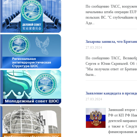
По сообщению ТАСС, вооруженн
начальника штаба операции EUF
польских ВС. "С глубочайшим пр
Ада...
Захарова заявила, что Британ
27.03.2024
По сообщению ТАСС, Великобри
Сергея и Юлии Скрипалей. Об 
"Мы получили ответ от Британии
была...
Заявление кандидата в прези
27.03.2024
Занявший второе 
РФ от КП РФ Нико
деятелей направи
а также в Следст
финансирования а