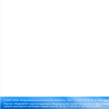
© 2007-2026, Информационное агентство ИнфоРос. Тел.: +7 495 718-84-11, E-mail:
info
Портал «ИнфоШОС» зарегистрирован в Федеральной службе по надзору в сфере массо
охраны культурного наследия. Свидетельство Эл № 77-31649 от 04 апреля 2008 г.