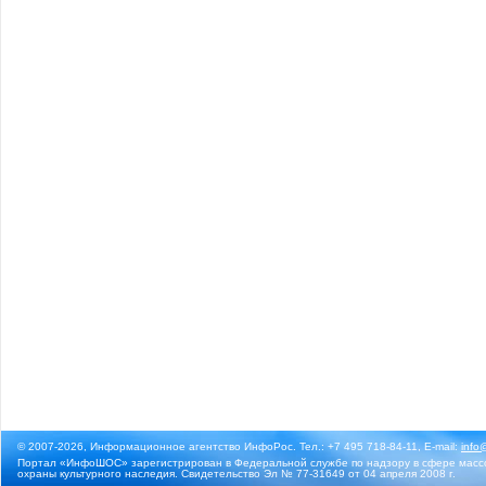
© 2007-2026, Информационное агентство ИнфоРос. Тел.: +7 495 718-84-11, E-mail:
info
Портал «ИнфоШОС» зарегистрирован в Федеральной службе по надзору в сфере массо
охраны культурного наследия. Свидетельство Эл № 77-31649 от 04 апреля 2008 г.