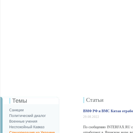
Статьи
Темы
Санкции
ВМФ РФ и ВМС Китая отработ
Политический диалог
29.08.2022
Военные учения
Неспокойный Кавказ
По сообщению INTERFAX.RU со 
отработают в Японском море во
Спецоперация на Украине