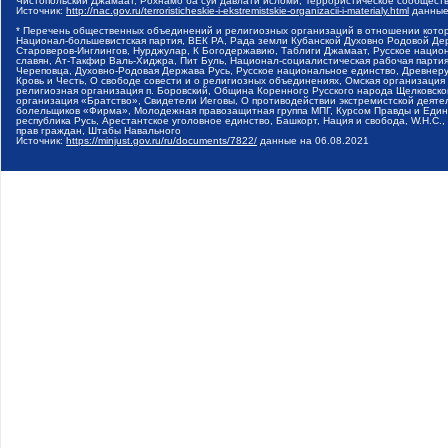
Чистопольский Джамаат, Рохнамо ба суи давлати исломи, Террористическое сообщест
Источник:
http://nac.gov.ru/terroristicheskie-i-ekstremistskie-organizacii-i-materialy.html
данные
* Перечень общественных объединений и религиозных организаций в отношении котор
Национал-большевистская партия, ВЕК РА, Рада земли Кубанской Духовно Родовой Де
Староверов-Инглингов, Нурджулар, К Богодержавию, Таблиги Джамаат, Русское наци
славян, Ат-Такфир Валь-Хиджра, Пит Буль, Национал-социалистическая рабочая парт
Череповца, Духовно-Родовая Держава Русь, Русское национальное единство, Древнер
Кровь и Честь, О свободе совести и о религиозных объединениях, Омская организаци
религиозная организация п. Боровский, Община Коренного Русского народа Щелковског
организация «Братство», Свидетели Иеговы, О противодействии экстремистской деяте
болельщиков «Фирма», Молодежная правозащитная группа МПГ, Курсом Правды и Единен
республика Русь, Арестантское уголовное единство, Башкорт, Нация и свобода, W.H.С
прав граждан, Штабы Навального
Источник:
https://minjust.gov.ru/ru/documents/7822/
данные на
06.08.2021