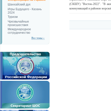
(СКШУ) "Восток-2022". "В акв
Шанхайский дух
коммуникаций и районов морской
Игры Будущего - Казань
2024
Туризм
Чрезвычайные
происшествия
Международное
сотрудничество
Все темы »