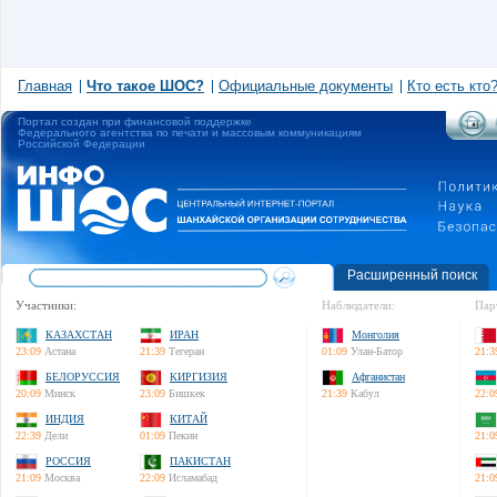
Главная
Что такое ШОС?
Официальные документы
Кто есть кто
Портал создан при финансовой поддержке
Федерального агентства по печати и массовым коммуникациям
Российской Федерации
Расширенный поиск
Участники:
Наблюдатели:
Пар
КАЗАХСТАН
ИРАН
Монголия
23:09
Астана
21:39
Тегеран
01:09
Улан-Батор
21:3
БЕЛОРУССИЯ
КИРГИЗИЯ
Афганистан
20:09
Минск
23:09
Бишкек
21:39
Кабул
22:0
ИНДИЯ
КИТАЙ
22:39
Дели
01:09
Пекин
21:0
РОССИЯ
ПАКИСТАН
21:09
Москва
22:09
Исламабад
21:0