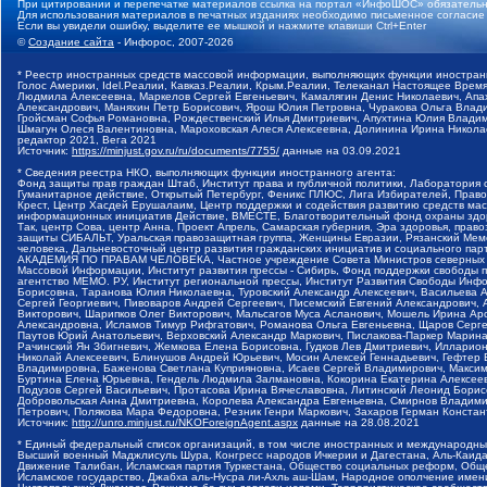
При цитировании и перепечатке материалов ссылка на портал «ИнфоШОС» обязательн
Для использования материалов в печатных изданиях необходимо письменное согласие
Если вы увидели ошибку, выделите ее мышкой и нажмите клавиши Ctrl+Enter
©
Создание сайта
- Инфорос, 2007-2026
* Реестр иностранных средств массовой информации, выполняющих функции иностранн
Голос Америки, Idel.Реалии, Кавказ.Реалии, Крым.Реалии, Телеканал Настоящее Время
Людмила Алексеевна, Маркелов Сергей Евгеньевич, Камалягин Денис Николаевич, Апах
Александрович, Маняхин Петр Борисович, Ярош Юлия Петровна, Чуракова Ольга Влади
Гройсман Софья Романовна, Рождественский Илья Дмитриевич, Апухтина Юлия Владимир
Шмагун Олеся Валентиновна, Мароховская Алеся Алексеевна, Долинина Ирина Никола
редактор 2021, Вега 2021
Источник:
https://minjust.gov.ru/ru/documents/7755/
данные на
03.09.2021
* Сведения реестра НКО, выполняющих функции иностранного агента:
Фонд защиты прав граждан Штаб, Институт права и публичной политики, Лаборатория
Гуманитарное действие, Открытый Петербург, Феникс ПЛЮС, Лига Избирателей, Правов
Крест, Центр Хасдей Ерушалаим, Центр поддержки и содействия развитию средств мас
информационных инициатив Действие, ВМЕСТЕ, Благотворительный фонд охраны здоров
Так, центр Сова, центр Анна, Проект Апрель, Самарская губерния, Эра здоровья, пр
защиты СИБАЛЬТ, Уральская правозащитная группа, Женщины Евразии, Рязанский Мемо
человека, Дальневосточный центр развития гражданских инициатив и социального пар
АКАДЕМИЯ ПО ПРАВАМ ЧЕЛОВЕКА, Частное учреждение Совета Министров северных стр
Массовой Информации, Институт развития прессы - Сибирь, Фонд поддержки свободы 
агентство МЕМО. РУ, Институт региональной прессы, Институт Развития Свободы Инф
Борисовна, Таранова Юлия Николаевна, Туровский Александр Алексеевич, Васильева 
Сергей Георгиевич, Пивоваров Андрей Сергеевич, Писемский Евгений Александрович,
Викторович, Шарипков Олег Викторович, Мальсагов Муса Асланович, Мошель Ирина Ар
Александровна, Исламов Тимур Рифгатович, Романова Ольга Евгеньевна, Щаров Серг
Паутов Юрий Анатольевич, Верховский Александр Маркович, Пислакова-Паркер Марина
Рачинский Ян Збигневич, Жемкова Елена Борисовна, Гудков Лев Дмитриевич, Иллари
Николай Алексеевич, Блинушов Андрей Юрьевич, Мосин Алексей Геннадьевич, Гефтер
Владимировна, Баженова Светлана Куприяновна, Исаев Сергей Владимирович, Максим
Буртина Елена Юрьевна, Гендель Людмила Залмановна, Кокорина Екатерина Алексеев
Подузов Сергей Васильевич, Протасова Ирина Вячеславовна, Литинский Леонид Борис
Добровольская Анна Дмитриевна, Королева Александра Евгеньевна, Смирнов Владими
Петрович, Полякова Мара Федоровна, Резник Генри Маркович, Захаров Герман Конста
Источник:
http://unro.minjust.ru/NKOForeignAgent.aspx
данные на
28.08.2021
* Единый федеральный список организаций, в том числе иностранных и международны
Высший военный Маджлисуль Шура, Конгресс народов Ичкерии и Дагестана, Аль-Каида, 
Движение Талибан, Исламская партия Туркестана, Общество социальных реформ, Общес
Исламское государство, Джабха аль-Нусра ли-Ахль аш-Шам, Народное ополчение имен