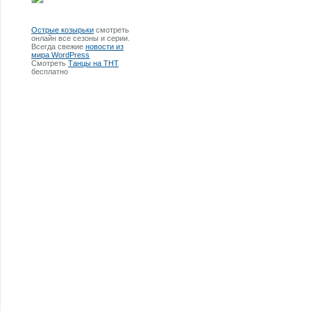
Острые козырьки
смотреть
онлайн все сезоны и серии.
Всегда свежие
новости из
мира WordPress
Смотреть
Танцы на ТНТ
бесплатно