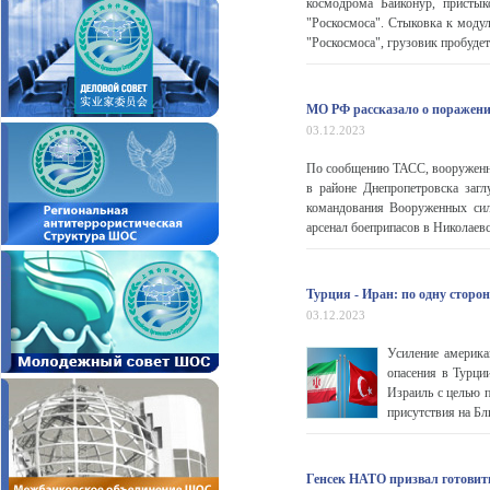
космодрома Байконур, пристык
"Роскосмоса". Стыковка к моду
"Роскосмоса", грузовик пробудет
МО РФ рассказало о поражен
03.12.2023
По сообщению ТАСС, вооруженны
в районе Днепропетровска заг
командования Вооруженных сил
арсенал боеприпасов в Николаевс
Турция - Иран: по одну сторо
03.12.2023
Усиление америка
опасения в Турци
Израиль с целью п
присутствия на Б
Генсек НАТО призвал готовит