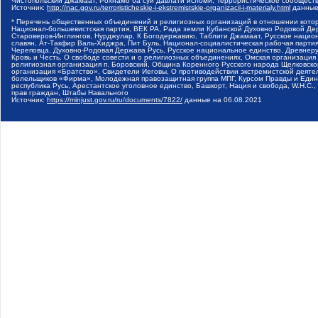
Чистопольский Джамаат, Рохнамо ба суи давлати исломи, Террористическое сообщест
Источник:
http://nac.gov.ru/terroristicheskie-i-ekstremistskie-organizacii-i-materialy.html
данные
* Перечень общественных объединений и религиозных организаций в отношении котор
Национал-большевистская партия, ВЕК РА, Рада земли Кубанской Духовно Родовой Де
Староверов-Инглингов, Нурджулар, К Богодержавию, Таблиги Джамаат, Русское наци
славян, Ат-Такфир Валь-Хиджра, Пит Буль, Национал-социалистическая рабочая парт
Череповца, Духовно-Родовая Держава Русь, Русское национальное единство, Древнер
Кровь и Честь, О свободе совести и о религиозных объединениях, Омская организаци
религиозная организация п. Боровский, Община Коренного Русского народа Щелковског
организация «Братство», Свидетели Иеговы, О противодействии экстремистской деяте
болельщиков «Фирма», Молодежная правозащитная группа МПГ, Курсом Правды и Единен
республика Русь, Арестантское уголовное единство, Башкорт, Нация и свобода, W.H.С
прав граждан, Штабы Навального
Источник:
https://minjust.gov.ru/ru/documents/7822/
данные на
06.08.2021