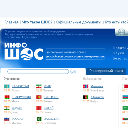
Главная
Что такое ШОС?
Официальные документы
Кто есть кто
Портал создан при финансовой поддержке
Федерального агентства по печати и массовым коммуникациям
Российской Федерации
Расширенный поиск
Участники:
Наблюдатели:
Пар
КАЗАХСТАН
ИРАН
Монголия
03:55
Астана
02:25
Тегеран
05:55
Улан-Батор
02:2
БЕЛОРУССИЯ
КИРГИЗИЯ
Афганистан
00:55
Минск
03:55
Бишкек
02:25
Кабул
02:5
ИНДИЯ
КИТАЙ
03:25
Дели
05:55
Пекин
01:5
РОССИЯ
ПАКИСТАН
01:55
Москва
02:55
Исламабад
01:5