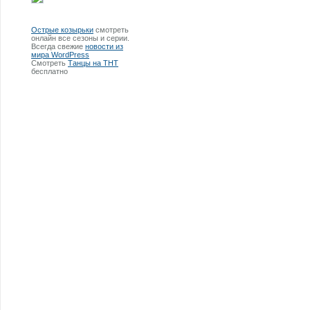
Острые козырьки
смотреть
онлайн все сезоны и серии.
Всегда свежие
новости из
мира WordPress
Смотреть
Танцы на ТНТ
бесплатно