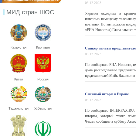
03.12.2023
МИД стран ШОС
Украина находится в критич
интервью немецкому телеканал
поэтапно. Но мы должны поддерж
«РИА Новости»).Глава альянса та
Казахстан
Киргизия
Спикер палаты представител
03.12.2023
По сообщению РИА Новости, им
дома расследованию предполага
представителей Майк Джонсон в
Китай
Россия
Снежный шторм в Европе
03.12.2023
Таджикистан
Узбекистан
По сообщению INTERFAX.RU, не
шторма, который также поме
Чехии, сообщает в субботу Associa