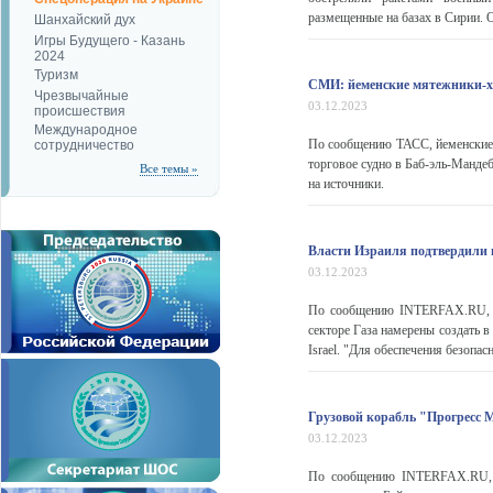
размещенные на базах в Сирии. 
Шанхайский дух
Игры Будущего - Казань
2024
Туризм
СМИ: йеменские мятежники-ху
Чрезвычайные
03.12.2023
происшествия
Международное
По сообщению ТАСС, йеменские 
сотрудничество
торговое судно в Баб-эль-Манде
Все темы »
на источники.
Власти Израиля подтвердили п
03.12.2023
По сообщению INTERFAX.RU, из
секторе Газа намерены создать в
Israel. "Для обеспечения безопасн
Грузовой корабль "Прогресс
03.12.2023
По сообщению INTERFAX.RU, т