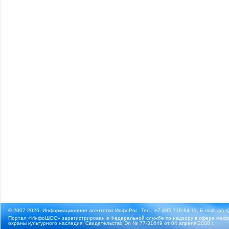
© 2007-2026, Информационное агентство ИнфоРос. Тел.: +7 495 718-84-11, E-mail:
info
Портал «ИнфоШОС» зарегистрирован в Федеральной службе по надзору в сфере массо
охраны культурного наследия. Свидетельство Эл № 77-31649 от 04 апреля 2008 г.