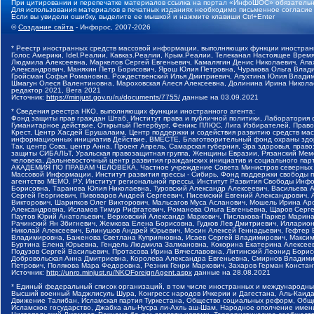
При цитировании и перепечатке материалов ссылка на портал «ИнфоШОС» обязательн
Для использования материалов в печатных изданиях необходимо письменное согласие
Если вы увидели ошибку, выделите ее мышкой и нажмите клавиши Ctrl+Enter
©
Создание сайта
- Инфорос, 2007-2026
* Реестр иностранных средств массовой информации, выполняющих функции иностранн
Голос Америки, Idel.Реалии, Кавказ.Реалии, Крым.Реалии, Телеканал Настоящее Время
Людмила Алексеевна, Маркелов Сергей Евгеньевич, Камалягин Денис Николаевич, Апах
Александрович, Маняхин Петр Борисович, Ярош Юлия Петровна, Чуракова Ольга Влади
Гройсман Софья Романовна, Рождественский Илья Дмитриевич, Апухтина Юлия Владимир
Шмагун Олеся Валентиновна, Мароховская Алеся Алексеевна, Долинина Ирина Никола
редактор 2021, Вега 2021
Источник:
https://minjust.gov.ru/ru/documents/7755/
данные на
03.09.2021
* Сведения реестра НКО, выполняющих функции иностранного агента:
Фонд защиты прав граждан Штаб, Институт права и публичной политики, Лаборатория
Гуманитарное действие, Открытый Петербург, Феникс ПЛЮС, Лига Избирателей, Правов
Крест, Центр Хасдей Ерушалаим, Центр поддержки и содействия развитию средств мас
информационных инициатив Действие, ВМЕСТЕ, Благотворительный фонд охраны здоров
Так, центр Сова, центр Анна, Проект Апрель, Самарская губерния, Эра здоровья, пр
защиты СИБАЛЬТ, Уральская правозащитная группа, Женщины Евразии, Рязанский Мемо
человека, Дальневосточный центр развития гражданских инициатив и социального пар
АКАДЕМИЯ ПО ПРАВАМ ЧЕЛОВЕКА, Частное учреждение Совета Министров северных стр
Массовой Информации, Институт развития прессы - Сибирь, Фонд поддержки свободы 
агентство МЕМО. РУ, Институт региональной прессы, Институт Развития Свободы Инф
Борисовна, Таранова Юлия Николаевна, Туровский Александр Алексеевич, Васильева 
Сергей Георгиевич, Пивоваров Андрей Сергеевич, Писемский Евгений Александрович,
Викторович, Шарипков Олег Викторович, Мальсагов Муса Асланович, Мошель Ирина Ар
Александровна, Исламов Тимур Рифгатович, Романова Ольга Евгеньевна, Щаров Серг
Паутов Юрий Анатольевич, Верховский Александр Маркович, Пислакова-Паркер Марина
Рачинский Ян Збигневич, Жемкова Елена Борисовна, Гудков Лев Дмитриевич, Иллари
Николай Алексеевич, Блинушов Андрей Юрьевич, Мосин Алексей Геннадьевич, Гефтер
Владимировна, Баженова Светлана Куприяновна, Исаев Сергей Владимирович, Максим
Буртина Елена Юрьевна, Гендель Людмила Залмановна, Кокорина Екатерина Алексеев
Подузов Сергей Васильевич, Протасова Ирина Вячеславовна, Литинский Леонид Борис
Добровольская Анна Дмитриевна, Королева Александра Евгеньевна, Смирнов Владими
Петрович, Полякова Мара Федоровна, Резник Генри Маркович, Захаров Герман Конста
Источник:
http://unro.minjust.ru/NKOForeignAgent.aspx
данные на
28.08.2021
* Единый федеральный список организаций, в том числе иностранных и международны
Высший военный Маджлисуль Шура, Конгресс народов Ичкерии и Дагестана, Аль-Каида, 
Движение Талибан, Исламская партия Туркестана, Общество социальных реформ, Общес
Исламское государство, Джабха аль-Нусра ли-Ахль аш-Шам, Народное ополчение имен