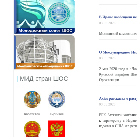
В Иране пообещали п
03.05.2026
Московский комсомолец
О Международном Ис
03.05.2026
2 мая 2026 года в г.Ч
Кульский марафон Шан
МИД стран ШОС
Организации.
Axios рассказал о рас
03.05.2026
Казахстан
Киргизия
РБК. Затяжной конфлик
к партнерству с Израи
издания в США и в регио