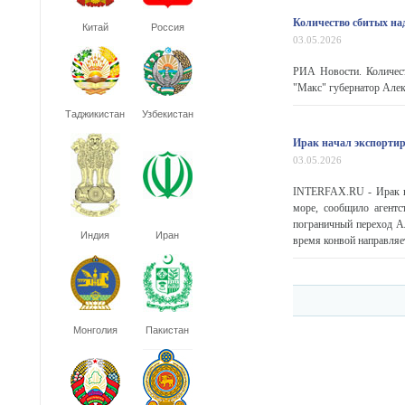
Количество сбитых на
Китай
Россия
03.05.2026
РИА Новости. Количест
"Макс" губернатор Алек
Таджикистан
Узбекистан
Ирак начал экспортир
03.05.2026
INTERFAX.RU - Ирак на
море, сообщило агент
пограничный переход Ал
Индия
Иран
время конвой направляет
Монголия
Пакистан