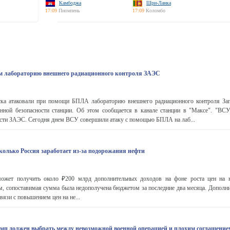
Камбоджа
Шри-Ланка
17:09
Пномпень
17:09
Коломбо
м лабораторию внешнего радиационного контроля ЗАЭС
ска атаковали при помощи БПЛА лабораторию внешнего радиационного контроля За
онной безопасности станции. Об этом сообщается в канале станции в "Максе". "ВСУ
ости ЗАЭС. Сегодня днем ВСУ совершили атаку с помощью БПЛА на лаб...
колько Россия заработает из-за подорожания нефти
ожет получить около ₽200 млрд дополнительных доходов на фоне роста цен на не
м, сопоставимая сумма была недополучена бюджетом за последние два месяца. Дополн
вязи с повышением цен на не...
мп должен выбрать между невозможной военной операцией и плохим соглашение