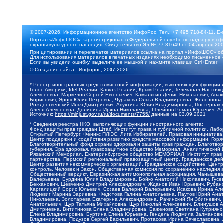
© 2007-2026, Информационное агентство ИнфоРос. Тел.: +7 495 718-84-11, E-
Портал «ИнфоШОС» зарегистрирован в Федеральной службе по надзору в сфе
охраны культурного наследия. Свидетельство Эл № 77-31649 от 04 апреля 200
При цитировании и перепечатке материалов ссылка на портал «ИнфоШОС» об
Для использования материалов в печатных изданиях необходимо письменное 
Если вы увидели ошибку, выделите ее мышкой и нажмите клавиши Ctrl+Enter
©
Создание сайта
- Инфорос, 2007-2026
* Реестр иностранных средств массовой информации, выполняющих функции 
Голос Америки, Idel.Реалии, Кавказ.Реалии, Крым.Реалии, Телеканал Настоя
Алексеевна, Маркелов Сергей Евгеньевич, Камалягин Денис Николаевич, Апах
Борисович, Ярош Юлия Петровна, Чуракова Ольга Владимировна, Железнова М
Рождественский Илья Дмитриевич, Апухтина Юлия Владимировна, Постернак Ал
Алеся Алексеевна, Долинина Ирина Николаевна, Шлейнов Роман Юрьевич, Ани
Источник:
https://minjust.gov.ru/ru/documents/7755/
данные на
03.09.2021
* Сведения реестра НКО, выполняющих функции иностранного агента:
Фонд защиты прав граждан Штаб, Институт права и публичной политики, Лаб
Открытый Петербург, Феникс ПЛЮС, Лига Избирателей, Правовая инициатива, 
Центр поддержки и содействия развитию средств массовой информации, Горя
Благотворительный фонд охраны здоровья и защиты прав граждан, Благотвори
губерния, Эра здоровья, правозащитное общество Мемориал, Аналитический 
Рязанский Мемориал, Екатеринбургское общество МЕМОРИАЛ, Институт прав ч
партнерства, Пермский региональный правозащитный центр, Гражданское де
Центр развития некоммерческих организаций, Гражданское содействие, Цент
контроль, Человек и Закон, Общественная комиссия по сохранению наследия
Общественный вердикт, Евразийская антимонопольная ассоциация, Чанышева 
Валерьевна, Бурдина Юлия Владимировна, Бойко Анатолий Николаевич, Гусев
Бекханович, Шевченко Дмитрий Александрович, Жданов Иван Юрьевич, Рубано
Каргалицкий Борис Юльевич, Созаев Валерий Валерьевич, Исакова Ирина Ал
Людевиг Марина Зариевна, Федотова Галина Анатольевна, Паутов Юрий Анато
Николаевна, Золотарева Екатерина Александровна, Рачинский Ян Збигневич
Анатольевич, Щур Татьяна Михайловна, Щур Николай Алексеевич, Блинушов 
Дмитриевна, Вититинова Елена Владимировна, Баженова Светлана Куприяновн
Елена Владимировна, Буртина Елена Юрьевна, Гендель Людмила Залмановна,
Владимировна, Подузов Сергей Васильевич, Протасова Ирина Вячеславовна, 