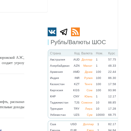
Рубль/Валюты ШОС
Страна
Код
Валюта
Ном.
Курс
порожской АЭС,
Австралия
AUD
Доллар
1
57.75
 создает угрозу
Азербайджан
AZN
Манат
1
48.33
Армения
AMD
Драм
100
22.44
Индия
INR
Рупия
100
86.30
Казахстан
KZT
Тенге
100
17.58
Киргизия
KGS
Сом
100
93.96
КНР
CNY
Юань
1
12.17
фть, рассказал
Таджикистан
TJS
Сомони
10
88.85
ительные доходы
Турецкая
TRY
Лира
10
17.28
Узбекистан
UZS
Сум
10000
68.75
Cша
USD
Доллар
1
82.17
м
Eвропа
EUR
Евро
1
94.84