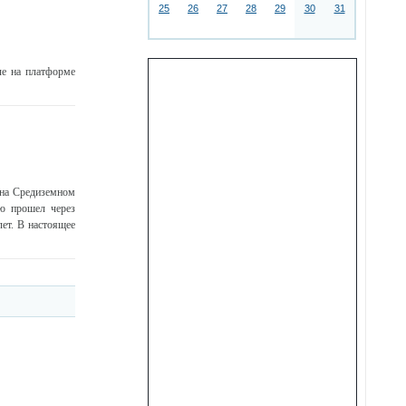
25
26
27
28
29
30
31
ле на платформе
 на Средиземном
ю прошел через
ет. В настоящее