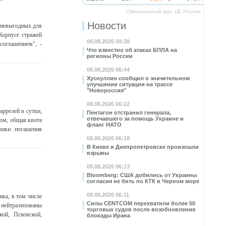
Официальный курс ЦБ России
Новости
 невыгодных для
Корпусе стражей
08.08.2026 09:39
оглашением", -
Что известно об атаках БПЛА на
регионы России
08.08.2026 06:44
Хуснуллин сообщил о значительном
улучшении ситуации на трассе
"Новороссия"
08.08.2026 06:22
ррелей в сутки,
Пентагон отстранил генерала,
отвечавшего за помощь Украине и
ом, общая квота
фланг НАТО
фики погашения
08.08.2026 06:18
В Киеве и Днепропетровске произошли
взрывы
08.08.2026 06:13
Bloomberg: США добились от Украины
согласия не бить по КТК в Черном море
08.08.2026 06:11
ка, в том числе
Силы CENTCOM перехватили более 50
 нейтрализованы
торговых судов после возобновления
кой, Псковской,
блокады Ирана