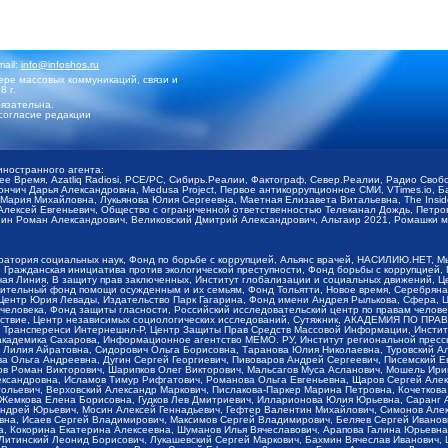
mail:
info@infoshos.ru
ре массовых коммуникаций, связи и
8 г.
язательна.
согласие редакции
иностранного агента:
щее Время, Azatliq Radiosi, PCE/PC, Сибирь.Реалии, Фактограф, Север.Реалии, Радио Св
ончич Дарья Александровна, Medusa Project, Первое антикоррупционное СМИ, VTimes.io, 
ария Михайловна, Лукьянова Юлия Сергеевна, Маетная Елизавета Витальевна, The Insid
ексей Евгеньевич, Общество с ограниченной ответственностью Телеканал Дождь, Петров 
н Роман Александрович, Великовский Дмитрий Александрович, Альтаир 2021, Ромашки мо
оратория социальных наук, Фонд по борьбе с коррупцией, Альянс врачей, НАСИЛИЮ.НЕТ, 
Гражданская инициатива против экологической преступности, Фонд борьбы с коррупцией,
чая Линия, В защиту прав заключенных, Институт глобализации и социальных движений,
тельный фонд помощи осужденным и их семьям, Фонд Тольятти, Новое время, Серебряная т
Центр Юрия Левады, Издательство Парк Гагарина, Фонд имени Андрея Рылькова, Сфера, 
еловека, Фонд защиты гласности, Российский исследовательский центр по правам челове
йствие, Центр независимых социологических исследований, Сутяжник, АКАДЕМИЯ ПО ПР
р Трансперенси Интернешнл-Р, Центр Защиты Прав Средств Массовой Информации, Институ
 академика Сахарова, Информационное агентство МЕМО. РУ, Институт региональной пресс
Лилия Айратовна, Сидорович Ольга Борисовна, Таранова Юлия Николаевна, Туровский Ал
а Ольга Андреевна, Дугин Сергей Георгиевич, Пивоваров Андрей Сергеевич, Писемский Е
в Роман Викторович, Шарипков Олег Викторович, Мальсагов Муса Асланович, Мошель Ири
ександровна, Исламов Тимур Рифгатович, Романова Ольга Евгеньевна, Щаров Сергей Але
льевич, Верховский Александр Маркович, Пислакова-Паркер Марина Петровна, Кочеткова
, Жемкова Елена Борисовна, Гудков Лев Дмитриевич, Илларионова Юлия Юрьевна, Саранг
Андрей Юрьевич, Мосин Алексей Геннадьевич, Гефтер Валентин Михайлович, Симонов Але
а, Исаев Сергей Владимирович, Максимов Сергей Владимирович, Беляев Сергей Иванович
 Кокорина Екатерина Алексеевна, Шуманов Илья Вячеславович, Арапова Галина Юрьевна
Литинский Леонид Борисович, Лукашевский Сергей Маркович, Бахмин Вячеслав Иванович,