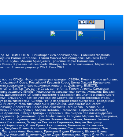
обода, MEDIUM-ORIENT, Пономарев Лев Александрович, Савицкая Людмила
Баданин Роман Сергеевич, Гликин Максим Александрович, Маняхин Петр
er SIA, Рубин Михаил Аркадьевич, Гройсман Софья Романовна,
Степан Юрьевич, Istories fonds, Шмагун Олеся Валентиновна, Мароховская
нолит, Главный редактор 2021, Вега 2021
Мы против СПИДа, Фонд защиты прав граждан, СВЕЧА, Гуманитарное действие,
 Гражданский Союз, Российский Красный Крест, Центр Хасдей Ерушалаим,
 Центр социально-информационных инициатив Действие, ВМЕСТЕ,
айга, Так-Так-Так, центр Сова, центр Анна, Проект Апрель, Самарская
Центр защиты СИБАЛЬТ, Уральская правозащитная группа, Женщины Евразии,
ка, Дальневосточный центр развития гражданских инициатив и социального
АВАМ ЧЕЛОВЕКА, Частное учреждение Совета Министров северных стран,
т развития прессы - Сибирь, Фонд поддержки свободы прессы, Гражданский
ы, Институт Развития Свободы Информации, Экозащита!-Женсовет,
ександр Алексеевич, Васильева Анастасия Евгеньевна, Ривина Анна
вгений Александрович, Аверин Виталий Евгеньевич, Барахоев Магомед
на Ароновна, Шведов Григорий Сергеевич, Пономарев Лев Александрович,
ксадрович, Цирульников Борис Альбертович, Халидова Марина Владимировна,
 Татьяна Владимировна, Чуркина Наталья Валерьевна, Акимова Татьяна
 Анна Васильевна, Захарова Светлана Сергеевна, Аверин Владимир
ксей Кириллович, Флиге Ирина Анатольевна, Мельникова Валентина
, Голубева Елена Николаевна, Ганнушкина Светлана Алексеевна, Закс
, Пастухова Анна Яковлевна, Прохоров Вадим Юрьевич, Шахова Елена
 Шабад Анатолий Ефимович, Сухих Дарья Николаевна, Орлов Олег Петрович,