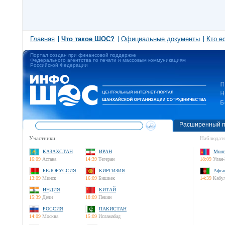
Главная
Что такое ШОС?
Официальные документы
Кто е
Портал создан при финансовой поддержке
Федерального агентства по печати и массовым коммуникациям
Российской Федерации
Расширенный п
Участники:
Наблюдате
КАЗАХСТАН
ИРАН
Монг
16:09
Астана
14:39
Тегеран
18:09
Улан-
БЕЛОРУССИЯ
КИРГИЗИЯ
Афга
13:09
Минск
16:09
Бишкек
14:39
Кабу
ИНДИЯ
КИТАЙ
15:39
Дели
18:09
Пекин
РОССИЯ
ПАКИСТАН
14:09
Москва
15:09
Исламабад