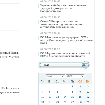
07.08.2026 20:43
Украинский беспилотник атаковал
турецкий сухогруз возле
Новороссийска
07.08.2026 20:38
Сенат США проголосовал за
законопроект о дополнительных
антироссийских санкциях
07.08.2026 20:34
ВС РФ поразили резервуары с ГСМ в
порту Южный и два сухогруза в Черном
море
07.08.2026 11:22
народный Иссык-
ВС РФ уничтожили эшелон с техникой
ВСУ в Днепропетровской области
ный к 25-летию
Пн
Вт
Ср
Чт
Пт
Сб
Вс
1
2
3
т ОАЭ стремятся
4
5
6
7
8
9
10
бщили источники
11
12
13
14
15
16
17
18
19
20
21
22
23
24