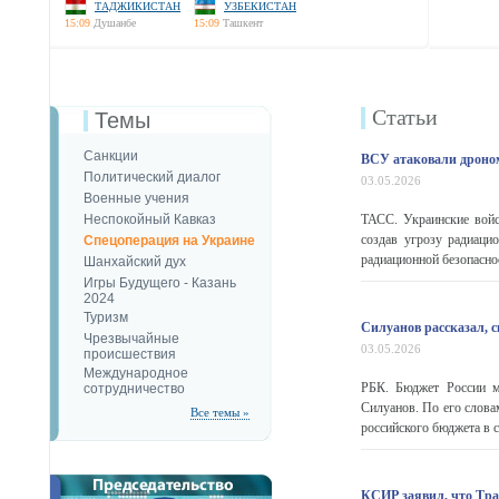
ТАДЖИКИСТАН
УЗБЕКИСТАН
15:09
Душанбе
15:09
Ташкент
Статьи
Темы
Санкции
ВСУ атаковали дроно
Политический диалог
03.05.2026
Военные учения
Неспокойный Кавказ
ТАСС. Украинские вой
создав угрозу радиаци
Спецоперация на Украине
радиационной безопасн
Шанхайский дух
Игры Будущего - Казань
2024
Туризм
Силуанов рассказал, с
Чрезвычайные
03.05.2026
происшествия
Международное
РБК. Бюджет России м
сотрудничество
Силуанов. По его слова
Все темы »
российского бюджета в с
КСИР заявил, что Тра