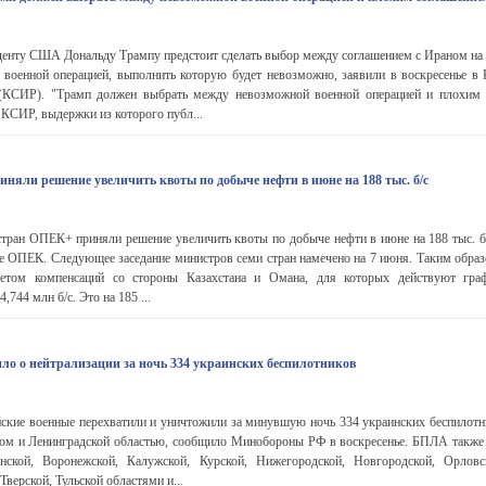
нту США Дональду Трампу предстоит сделать выбор между соглашением с Ираном на
 военной операцией, выполнить которую будет невозможно, заявили в воскресенье в 
(КСИР). "Трамп должен выбрать между невозможной военной операцией и плохим с
КСИР, выдержки из которого публ...
няли решение увеличить квоты по добыче нефти в июне на 188 тыс. б/с
ран ОПЕК+ приняли решение увеличить квоты по добыче нефти в июне на 188 тыс. ба
зе ОПЕК. Следующее заседание министров семи стран намечено на 7 июня. Таким образ
том компенсаций со стороны Казахстана и Омана, для которых действуют гра
,744 млн б/с. Это на 185 ...
о о нейтрализации за ночь 334 украинских беспилотников
кие военные перехватили и уничтожили за минувшую ночь 334 украинских беспилотни
ом и Ленинградской областью, сообщило Минобороны РФ в воскресенье. БПЛА также
нской, Воронежской, Калужской, Курской, Нижегородской, Новгородской, Орловс
Тверской, Тульской областями и...