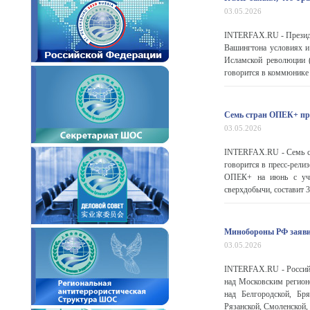
03.05.2026
INTERFAX.RU - Президе
Вашингтона условиях и
Исламской революции 
говорится в коммюнике 
Семь стран ОПЕК+ при
03.05.2026
INTERFAX.RU - Семь ст
говорится в пресс-рели
ОПЕК+ на июнь с уче
сверхдобычи, составит 34
Минобороны РФ заявил
03.05.2026
INTERFAX.RU - Российс
над Московским регион
над Белгородской, Бря
Рязанской, Смоленской, 