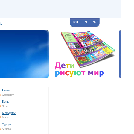
RU
EN
CN
С"
Непал
9
Катманду
Катар
9
Доха
Мальдивы
9
Мале
Турция
9
Анкара