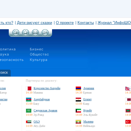
сть кто?
Дети рисуют сказки
О проекте
Контакты
Журнал "ИнфоШО
оиск
ли:
Партнеры по диалогу:
олия
Королевство Бахрейн
Армения
Батор
14:39
Манама
14:39
Ереван
14:3
нистан
Азербайджан
Египет
л
15:09
Баку
13:09
Каир
14:0
Саудовская Аравия
Кувейт
14:09
Эр-Рияд
14:09
Эль-Кувейт
14:0
ОАЭ
Мьянма
14:09
Абу-Даби
14:09
Нейпьидо
13:0