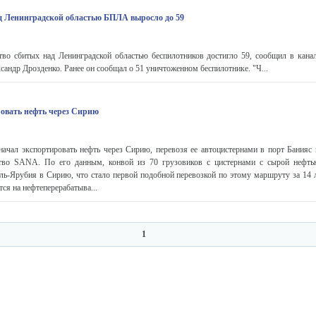
д Ленинградской областью БПЛА выросло до 59
во сбитых над Ленинградской областью беспилотников достигло 59, сообщил в кана
сандр Дрозденко. Ранее он сообщал о 51 уничтоженном беспилотнике. "Ч...
овать нефть через Сирию
чал экспортировать нефть через Сирию, перевозя ее автоцистернами в порт Банияс
ство SANA. По его данным, конвой из 70 грузовиков с цистернами с сырой нефть
ь-Ярубия в Сирию, что стало первой подобной перевозкой по этому маршруту за 14 л
ся на нефтеперерабатыва...
1