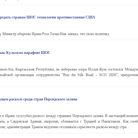
ередать странам ШОС технологии противостояния США
. Министр обороны Ирана Реза Талаи-Ник заявил, что свою политику
сык-Кульском марафоне ШОС
олпон-Ата, Кыргызская Республика, на побережье озера Иссык-Куль состоялся Между
хайской организации сотрудничества "Run the Silk Road – SCO 2026", приурочен
тущем расколе среди стран Персидского залива
т в Иране «усугубил раскол» между странами Персидского залива. В настоящий момен
лем, а Саудовская Аравия, напротив, сближается с Турцией и Пакистаном. Как соо
не, администрация Трампа медленно осознавала серьезность раскола между стра...