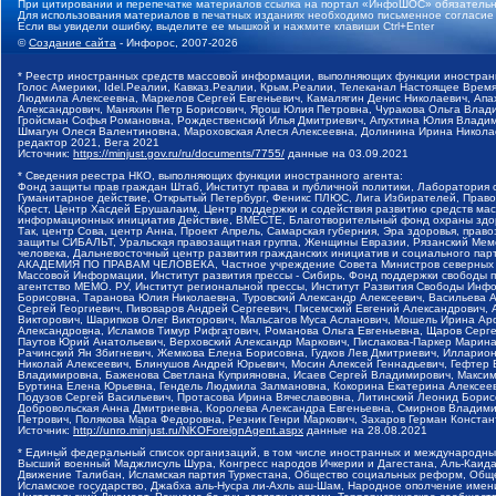
При цитировании и перепечатке материалов ссылка на портал «ИнфоШОС» обязательн
Для использования материалов в печатных изданиях необходимо письменное согласие
Если вы увидели ошибку, выделите ее мышкой и нажмите клавиши Ctrl+Enter
©
Создание сайта
- Инфорос, 2007-2026
* Реестр иностранных средств массовой информации, выполняющих функции иностранн
Голос Америки, Idel.Реалии, Кавказ.Реалии, Крым.Реалии, Телеканал Настоящее Время
Людмила Алексеевна, Маркелов Сергей Евгеньевич, Камалягин Денис Николаевич, Апах
Александрович, Маняхин Петр Борисович, Ярош Юлия Петровна, Чуракова Ольга Влади
Гройсман Софья Романовна, Рождественский Илья Дмитриевич, Апухтина Юлия Владимир
Шмагун Олеся Валентиновна, Мароховская Алеся Алексеевна, Долинина Ирина Никола
редактор 2021, Вега 2021
Источник:
https://minjust.gov.ru/ru/documents/7755/
данные на
03.09.2021
* Сведения реестра НКО, выполняющих функции иностранного агента:
Фонд защиты прав граждан Штаб, Институт права и публичной политики, Лаборатория
Гуманитарное действие, Открытый Петербург, Феникс ПЛЮС, Лига Избирателей, Правов
Крест, Центр Хасдей Ерушалаим, Центр поддержки и содействия развитию средств мас
информационных инициатив Действие, ВМЕСТЕ, Благотворительный фонд охраны здоров
Так, центр Сова, центр Анна, Проект Апрель, Самарская губерния, Эра здоровья, пр
защиты СИБАЛЬТ, Уральская правозащитная группа, Женщины Евразии, Рязанский Мемо
человека, Дальневосточный центр развития гражданских инициатив и социального пар
АКАДЕМИЯ ПО ПРАВАМ ЧЕЛОВЕКА, Частное учреждение Совета Министров северных стр
Массовой Информации, Институт развития прессы - Сибирь, Фонд поддержки свободы 
агентство МЕМО. РУ, Институт региональной прессы, Институт Развития Свободы Инф
Борисовна, Таранова Юлия Николаевна, Туровский Александр Алексеевич, Васильева 
Сергей Георгиевич, Пивоваров Андрей Сергеевич, Писемский Евгений Александрович,
Викторович, Шарипков Олег Викторович, Мальсагов Муса Асланович, Мошель Ирина Ар
Александровна, Исламов Тимур Рифгатович, Романова Ольга Евгеньевна, Щаров Серг
Паутов Юрий Анатольевич, Верховский Александр Маркович, Пислакова-Паркер Марина
Рачинский Ян Збигневич, Жемкова Елена Борисовна, Гудков Лев Дмитриевич, Иллари
Николай Алексеевич, Блинушов Андрей Юрьевич, Мосин Алексей Геннадьевич, Гефтер
Владимировна, Баженова Светлана Куприяновна, Исаев Сергей Владимирович, Максим
Буртина Елена Юрьевна, Гендель Людмила Залмановна, Кокорина Екатерина Алексеев
Подузов Сергей Васильевич, Протасова Ирина Вячеславовна, Литинский Леонид Борис
Добровольская Анна Дмитриевна, Королева Александра Евгеньевна, Смирнов Владими
Петрович, Полякова Мара Федоровна, Резник Генри Маркович, Захаров Герман Конста
Источник:
http://unro.minjust.ru/NKOForeignAgent.aspx
данные на
28.08.2021
* Единый федеральный список организаций, в том числе иностранных и международны
Высший военный Маджлисуль Шура, Конгресс народов Ичкерии и Дагестана, Аль-Каида, 
Движение Талибан, Исламская партия Туркестана, Общество социальных реформ, Общес
Исламское государство, Джабха аль-Нусра ли-Ахль аш-Шам, Народное ополчение имен