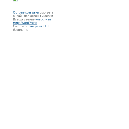
Острые козырьки
смотреть
онлайн все сезоны и серии.
Всегда свежие
новости из
мира WordPress
Смотреть
Танцы на ТНТ
бесплатно