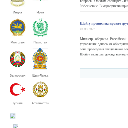
вопросы. Об этом сообщает Си
Узбекистане. В мероприятии прин
Индия
Иран
Шойгу проинспектировал груп
04.03.2023
Министр обороны Российской 
Монголия
Пакистан
управления одного из объедине
зоне проведения специальной во
Шойгу заслушал доклад команду
Белорусия
Шри-Ланка
Турция
Афганистан