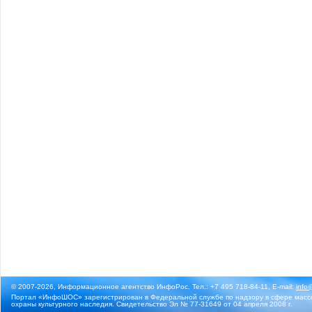
© 2007-2026, Информационное агентство ИнфоРос. Тел.: +7 495 718-84-11, E-mail:
info
Портал «ИнфоШОС» зарегистрирован в Федеральной службе по надзору в сфере массо
охраны культурного наследия. Свидетельство Эл № 77-31649 от 04 апреля 2008 г.