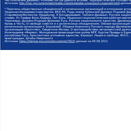
Чистопольский Джамаат, Рохнамо ба суи давлати исломи, Террористическое сообщест
Источник:
http://nac.gov.ru/terroristicheskie-i-ekstremistskie-organizacii-i-materialy.html
данные
* Перечень общественных объединений и религиозных организаций в отношении котор
Национал-большевистская партия, ВЕК РА, Рада земли Кубанской Духовно Родовой Де
Староверов-Инглингов, Нурджулар, К Богодержавию, Таблиги Джамаат, Русское наци
славян, Ат-Такфир Валь-Хиджра, Пит Буль, Национал-социалистическая рабочая парт
Череповца, Духовно-Родовая Держава Русь, Русское национальное единство, Древнер
Кровь и Честь, О свободе совести и о религиозных объединениях, Омская организаци
религиозная организация п. Боровский, Община Коренного Русского народа Щелковског
организация «Братство», Свидетели Иеговы, О противодействии экстремистской деяте
болельщиков «Фирма», Молодежная правозащитная группа МПГ, Курсом Правды и Единен
республика Русь, Арестантское уголовное единство, Башкорт, Нация и свобода, W.H.С
прав граждан, Штабы Навального
Источник:
https://minjust.gov.ru/ru/documents/7822/
данные на
06.08.2021