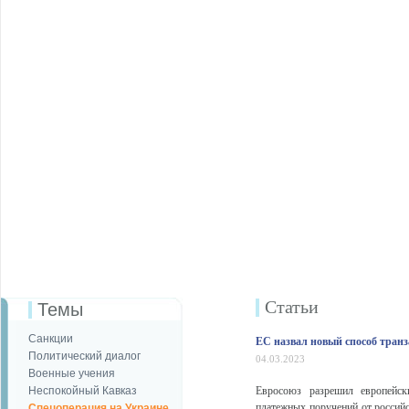
Статьи
Темы
Санкции
ЕС назвал новый способ тран
Политический диалог
04.03.2023
Военные учения
Неспокойный Кавказ
Евросоюз разрешил европейск
платежных поручений от россий
Спецоперация на Украине