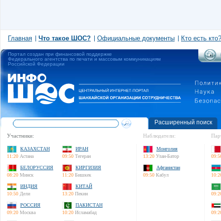
Главная
Что такое ШОС?
Официальные документы
Кто есть кто
Портал создан при финансовой поддержке
Федерального агентства по печати и массовым коммуникациям
Российской Федерации
Расширенный поиск
Участники:
Наблюдатели:
Пар
КАЗАХСТАН
ИРАН
Монголия
11:20
Астана
09:50
Тегеран
13:20
Улан-Батор
09:5
БЕЛОРУССИЯ
КИРГИЗИЯ
Афганистан
08:20
Минск
11:20
Бишкек
09:50
Кабул
10:2
ИНДИЯ
КИТАЙ
10:50
Дели
13:20
Пекин
09:2
РОССИЯ
ПАКИСТАН
09:20
Москва
10:20
Исламабад
09:2