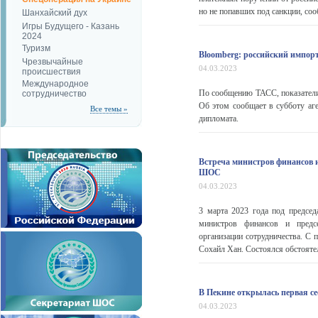
но не попавших под санкции, со
Шанхайский дух
Игры Будущего - Казань
2024
Туризм
Bloomberg: российский импорт
Чрезвычайные
04.03.2023
происшествия
Международное
По сообщению ТАСС, показатели 
сотрудничество
Об этом сообщает в субботу аге
Все темы »
дипломата.
Встреча министров финансов и
ШОС
04.03.2023
3 марта 2023 года под председ
министров финансов и предсе
организации сотрудничества. С 
Сохайл Хан. Состоялся обстояте
В Пекине открылась первая с
04.03.2023