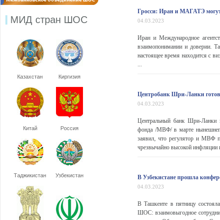
Гросси: Иран и МАГАТЭ могут
МИД стран ШОС
04.03.2023
Иран и Международное агентст
взаимопонимании и доверии. Та
настоящее время находится с виз
...
Казахстан
Киргизия
Центробанк Шри-Ланки готов
04.03.2023
Центральный банк Шри-Ланки 
Китай
Россия
фонда /МВФ/ в марте нынешнего
заявил, что регулятор и МВФ п
чрезвычайно высокой инфляции и
Таджикистан
Узбекистан
В Узбекистане прошла конфе
04.03.2023
В Ташкенте в пятницу состоял
ШОС: взаимовыгодное сотруднич