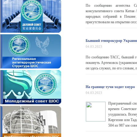
По сообщению агентства Син
консультативного совета Китая
народных собраний в Пекине.
присутствовали на открытии сес
Бывший генпрокурор Украины
04.03.2023
По сообщению ТАСС, бывший ге
покинуть Артемовск (украинско
он здесь служил, по его словам, 
На границе тучи ходят хмуро
04.03.2023
Приграничный спо
времен Советско
ухудшилась. Всему
Киргизии или Тад
504 из 987 км сов