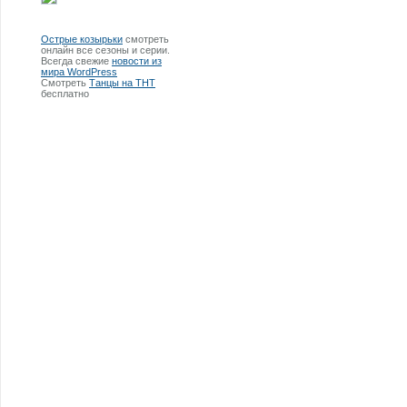
Острые козырьки
смотреть
онлайн все сезоны и серии.
Всегда свежие
новости из
мира WordPress
Смотреть
Танцы на ТНТ
бесплатно