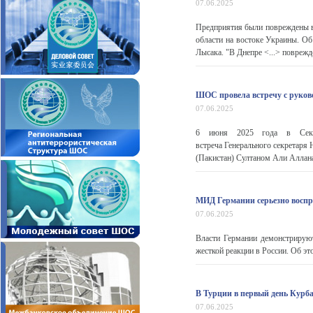
07.06.2025
Предприятия были повреждены в 
области на востоке Украины. Об
Лысака. "В Днепре <...> поврежд
ШОС провела встречу с руков
07.06.2025
6 июня 2025 года в Секрет
встреча Генерального секретаря 
(Пакистан) Султаном Али Аллана
МИД Германии серьезно восп
07.06.2025
Власти Германии демонстрирую
жесткой реакции в России. Об это
В Турции в первый день Курба
07.06.2025