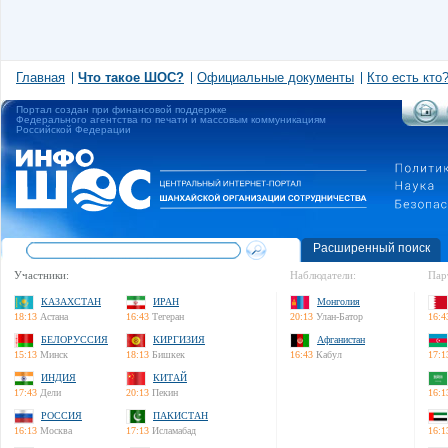
Главная
Что такое ШОС?
Официальные документы
Кто есть кто
Портал создан при финансовой поддержке
Федерального агентства по печати и массовым коммуникациям
Российской Федерации
Расширенный поиск
Участники:
Наблюдатели:
Пар
КАЗАХСТАН
ИРАН
Монголия
18:13
Астана
16:43
Тегеран
20:13
Улан-Батор
16:4
БЕЛОРУССИЯ
КИРГИЗИЯ
Афганистан
15:13
Минск
18:13
Бишкек
16:43
Кабул
17:1
ИНДИЯ
КИТАЙ
17:43
Дели
20:13
Пекин
16:1
РОССИЯ
ПАКИСТАН
16:13
Москва
17:13
Исламабад
16:1