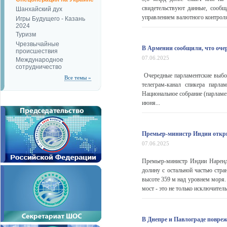
свидетельствуют данные, сообщ
Шанхайский дух
управлением валютного контроля
Игры Будущего - Казань
2024
Туризм
Чрезвычайные
В Армении сообщили, что оче
происшествия
07.06.2025
Международное
сотрудничество
Очередные парламентские выбо
Все темы »
телеграм-канал спикера парл
Национальное собрание (парламе
июня...
Премьер-министр Индии откр
07.06.2025
Премьер-министр Индии Нарен
долину с остальной частью стра
высоте 359 м над уровнем моря
мост - это не только исключител
В Днепре и Павлограде повре