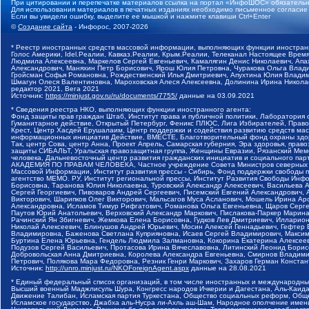
При цитировании и перепечатке материалов ссылка на портал «ИнфоШОС» обязательн
Для использования материалов в печатных изданиях необходимо письменное согласие
Если вы увидели ошибку, выделите ее мышкой и нажмите клавиши Ctrl+Enter
©
Создание сайта
- Инфорос, 2007-2026
* Реестр иностранных средств массовой информации, выполняющих функции иностранн
Голос Америки, Idel.Реалии, Кавказ.Реалии, Крым.Реалии, Телеканал Настоящее Время
Людмила Алексеевна, Маркелов Сергей Евгеньевич, Камалягин Денис Николаевич, Апах
Александрович, Маняхин Петр Борисович, Ярош Юлия Петровна, Чуракова Ольга Влади
Гройсман Софья Романовна, Рождественский Илья Дмитриевич, Апухтина Юлия Владимир
Шмагун Олеся Валентиновна, Мароховская Алеся Алексеевна, Долинина Ирина Никола
редактор 2021, Вега 2021
Источник:
https://minjust.gov.ru/ru/documents/7755/
данные на
03.09.2021
* Сведения реестра НКО, выполняющих функции иностранного агента:
Фонд защиты прав граждан Штаб, Институт права и публичной политики, Лаборатория
Гуманитарное действие, Открытый Петербург, Феникс ПЛЮС, Лига Избирателей, Правов
Крест, Центр Хасдей Ерушалаим, Центр поддержки и содействия развитию средств мас
информационных инициатив Действие, ВМЕСТЕ, Благотворительный фонд охраны здоров
Так, центр Сова, центр Анна, Проект Апрель, Самарская губерния, Эра здоровья, пр
защиты СИБАЛЬТ, Уральская правозащитная группа, Женщины Евразии, Рязанский Мемо
человека, Дальневосточный центр развития гражданских инициатив и социального пар
АКАДЕМИЯ ПО ПРАВАМ ЧЕЛОВЕКА, Частное учреждение Совета Министров северных стр
Массовой Информации, Институт развития прессы - Сибирь, Фонд поддержки свободы 
агентство МЕМО. РУ, Институт региональной прессы, Институт Развития Свободы Инф
Борисовна, Таранова Юлия Николаевна, Туровский Александр Алексеевич, Васильева 
Сергей Георгиевич, Пивоваров Андрей Сергеевич, Писемский Евгений Александрович,
Викторович, Шарипков Олег Викторович, Мальсагов Муса Асланович, Мошель Ирина Ар
Александровна, Исламов Тимур Рифгатович, Романова Ольга Евгеньевна, Щаров Серг
Паутов Юрий Анатольевич, Верховский Александр Маркович, Пислакова-Паркер Марина
Рачинский Ян Збигневич, Жемкова Елена Борисовна, Гудков Лев Дмитриевич, Иллари
Николай Алексеевич, Блинушов Андрей Юрьевич, Мосин Алексей Геннадьевич, Гефтер
Владимировна, Баженова Светлана Куприяновна, Исаев Сергей Владимирович, Максим
Буртина Елена Юрьевна, Гендель Людмила Залмановна, Кокорина Екатерина Алексеев
Подузов Сергей Васильевич, Протасова Ирина Вячеславовна, Литинский Леонид Борис
Добровольская Анна Дмитриевна, Королева Александра Евгеньевна, Смирнов Владими
Петрович, Полякова Мара Федоровна, Резник Генри Маркович, Захаров Герман Конста
Источник:
http://unro.minjust.ru/NKOForeignAgent.aspx
данные на
28.08.2021
* Единый федеральный список организаций, в том числе иностранных и международны
Высший военный Маджлисуль Шура, Конгресс народов Ичкерии и Дагестана, Аль-Каида, 
Движение Талибан, Исламская партия Туркестана, Общество социальных реформ, Общес
Исламское государство, Джабха аль-Нусра ли-Ахль аш-Шам, Народное ополчение имен