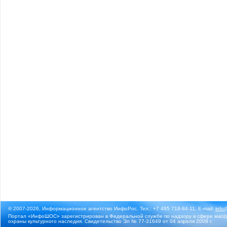
© 2007-2026, Информационное агентство ИнфоРос. Тел.: +7 495 718-84-11, E-mail:
info
Портал «ИнфоШОС» зарегистрирован в Федеральной службе по надзору в сфере массо
охраны культурного наследия. Свидетельство Эл № 77-31649 от 04 апреля 2008 г.