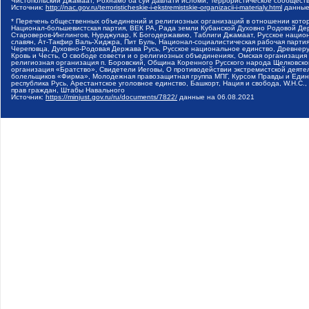
Чистопольский Джамаат, Рохнамо ба суи давлати исломи, Террористическое сообщест
Источник:
http://nac.gov.ru/terroristicheskie-i-ekstremistskie-organizacii-i-materialy.html
данные
* Перечень общественных объединений и религиозных организаций в отношении котор
Национал-большевистская партия, ВЕК РА, Рада земли Кубанской Духовно Родовой Де
Староверов-Инглингов, Нурджулар, К Богодержавию, Таблиги Джамаат, Русское наци
славян, Ат-Такфир Валь-Хиджра, Пит Буль, Национал-социалистическая рабочая парт
Череповца, Духовно-Родовая Держава Русь, Русское национальное единство, Древнер
Кровь и Честь, О свободе совести и о религиозных объединениях, Омская организаци
религиозная организация п. Боровский, Община Коренного Русского народа Щелковског
организация «Братство», Свидетели Иеговы, О противодействии экстремистской деяте
болельщиков «Фирма», Молодежная правозащитная группа МПГ, Курсом Правды и Единен
республика Русь, Арестантское уголовное единство, Башкорт, Нация и свобода, W.H.С
прав граждан, Штабы Навального
Источник:
https://minjust.gov.ru/ru/documents/7822/
данные на
06.08.2021