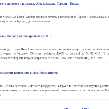
треча спикеров парламента Азербайджана, Турции и Ирана
а Мохаммад-Багер Галибаф проведет встречу с коллегами из Турции и Азербайджана, с
ибаф отбыл в Турцию, где запланировано ...
новым министром иностранных дел КНР
нных дел Китая Цинь Ган в понедельник обсудил по телефону со своим российским к
ситуацию на Украине. Об этом сообщило ТАСС со ссылкой на МИД КНР. "9 ян
нный разговор министра иностранных дел КНР Цинь Гана с главой МИД РФ Серге...
рассмотрит концепцию информбезопасности
и Высшего госсовета Союзного государства Белоруссии и России планируется рассмо
сности союза, которая станет в определенной степени ответом на обстановку в Во
и