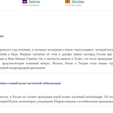
Камбоджа
Шри-Ланка
15:50
Пномпень
15:50
Коломбо
рия
рошлого года политики, и эксперты заговорили о новом «треугольнике», который могл
Китай и Иран. Впервые публично об этом в декабре заявил постпред России при
иях в Вене Михаил Ульянов. Он, в частности, написал в Twitter, что после проведения
, представляющим взаимный интерес, Москва, Пекин и Тегеран стали новым «тр
ронней международной дипломатии.
ления о новой волне частичной мобилизации
сти, в России не готовят проведение новой волны частичной мобилизации. Об это
митрий Песков, комментируя утверждения Telegram-каналов о возобновлении призывных