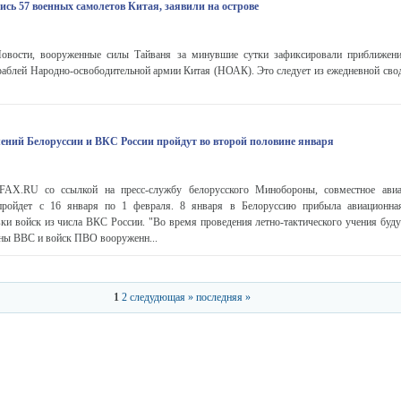
сь 57 военных самолетов Китая, заявили на острове
ости, вооруженные силы Тайваня за минувшие сутки зафиксировали приближени
раблей Народно-освободительной армии Китая (НОАК). Это следует из ежедневной свод
ений Белоруссии и ВКС России пройдут во второй половине января
X.RU со ссылкой на пресс-службу белорусского Минобороны, совместное авиа
пройдет с 16 января по 1 февраля. 8 января в Белоруссию прибыла авиационна
ки войск из числа ВКС России. "Во время проведения летно-тактического учения буду
оны ВВС и войск ПВО вооруженн...
1
2
следудющая »
последняя »