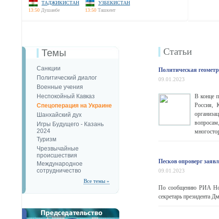
ТАДЖИКИСТАН
УЗБЕКИСТАН
13:50
Душанбе
13:50
Ташкент
Статьи
Темы
Санкции
Политическая геомет
Политический диалог
09.01.2023
Военные учения
Неспокойный Кавказ
В конце п
Россия, 
Спецоперация на Украине
организац
Шанхайский дух
вопросам
Игры Будущего - Казань
2024
многосто
Туризм
Чрезвычайные
происшествия
Песков опроверг заяв
Международное
сотрудничество
09.01.2023
Все темы »
По сообщению РИА Ново
секретарь президента Д