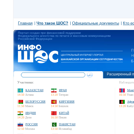
Главная
Что такое ШОС?
Официальные документы
Кто е
Портал создан при финансовой поддержке
Федерального агентства по печати и массовым коммуникациям
Российской Федерации
Расширенный п
Участники:
Наблюдате
КАЗАХСТАН
ИРАН
Монг
14:50
Астана
13:20
Тегеран
16:50
Улан-
БЕЛОРУССИЯ
КИРГИЗИЯ
Афга
11:50
Минск
14:50
Бишкек
13:20
Кабу
ИНДИЯ
КИТАЙ
14:20
Дели
16:50
Пекин
РОССИЯ
ПАКИСТАН
12:50
Москва
13:50
Исламабад