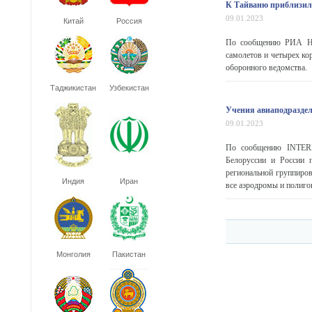
К Тайваню приблизили
09.01.2023
Китай
Россия
По сообщению РИА Нов
самолетов и четырех ко
оборонного ведомства.
Таджикистан
Узбекистан
Учения авиаподраздел
09.01.2023
По сообщению INTERFA
Белоруссии и России 
региональной группиров
Индия
Иран
все аэродромы и полиг
Монголия
Пакистан