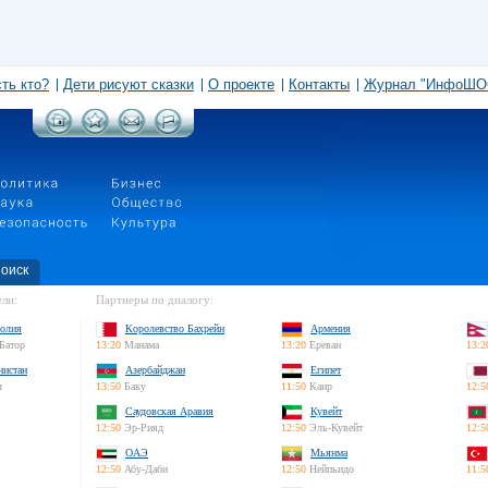
сть кто?
Дети рисуют сказки
О проекте
Контакты
Журнал "ИнфоШО
оиск
ли:
Партнеры по диалогу:
олия
Королевство Бахрейн
Армения
Батор
13:20
Манама
13:20
Ереван
13:2
нистан
Азербайджан
Египет
л
13:50
Баку
11:50
Каир
12:5
Саудовская Аравия
Кувейт
12:50
Эр-Рияд
12:50
Эль-Кувейт
12:5
ОАЭ
Мьянма
12:50
Абу-Даби
12:50
Нейпьидо
11:5