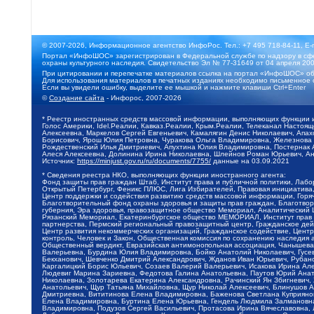
© 2007-2026, Информационное агентство ИнфоРос. Тел.: +7 495 718-84-11, E-
Портал «ИнфоШОС» зарегистрирован в Федеральной службе по надзору в сфе
охраны культурного наследия. Свидетельство Эл № 77-31649 от 04 апреля 200
При цитировании и перепечатке материалов ссылка на портал «ИнфоШОС» об
Для использования материалов в печатных изданиях необходимо письменное 
Если вы увидели ошибку, выделите ее мышкой и нажмите клавиши Ctrl+Enter
©
Создание сайта
- Инфорос, 2007-2026
* Реестр иностранных средств массовой информации, выполняющих функции 
Голос Америки, Idel.Реалии, Кавказ.Реалии, Крым.Реалии, Телеканал Настоя
Алексеевна, Маркелов Сергей Евгеньевич, Камалягин Денис Николаевич, Апах
Борисович, Ярош Юлия Петровна, Чуракова Ольга Владимировна, Железнова М
Рождественский Илья Дмитриевич, Апухтина Юлия Владимировна, Постернак Ал
Алеся Алексеевна, Долинина Ирина Николаевна, Шлейнов Роман Юрьевич, Ани
Источник:
https://minjust.gov.ru/ru/documents/7755/
данные на
03.09.2021
* Сведения реестра НКО, выполняющих функции иностранного агента:
Фонд защиты прав граждан Штаб, Институт права и публичной политики, Лаб
Открытый Петербург, Феникс ПЛЮС, Лига Избирателей, Правовая инициатива, 
Центр поддержки и содействия развитию средств массовой информации, Горя
Благотворительный фонд охраны здоровья и защиты прав граждан, Благотвори
губерния, Эра здоровья, правозащитное общество Мемориал, Аналитический 
Рязанский Мемориал, Екатеринбургское общество МЕМОРИАЛ, Институт прав ч
партнерства, Пермский региональный правозащитный центр, Гражданское де
Центр развития некоммерческих организаций, Гражданское содействие, Цент
контроль, Человек и Закон, Общественная комиссия по сохранению наследия
Общественный вердикт, Евразийская антимонопольная ассоциация, Чанышева 
Валерьевна, Бурдина Юлия Владимировна, Бойко Анатолий Николаевич, Гусев
Бекханович, Шевченко Дмитрий Александрович, Жданов Иван Юрьевич, Рубано
Каргалицкий Борис Юльевич, Созаев Валерий Валерьевич, Исакова Ирина Ал
Людевиг Марина Зариевна, Федотова Галина Анатольевна, Паутов Юрий Анато
Николаевна, Золотарева Екатерина Александровна, Рачинский Ян Збигневич
Анатольевич, Щур Татьяна Михайловна, Щур Николай Алексеевич, Блинушов 
Дмитриевна, Вититинова Елена Владимировна, Баженова Светлана Куприяновн
Елена Владимировна, Буртина Елена Юрьевна, Гендель Людмила Залмановна,
Владимировна, Подузов Сергей Васильевич, Протасова Ирина Вячеславовна, 