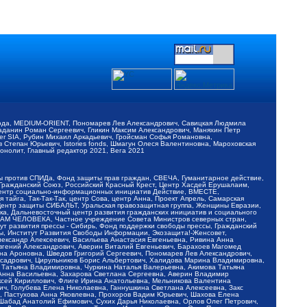
обода, MEDIUM-ORIENT, Пономарев Лев Александрович, Савицкая Людмила
Баданин Роман Сергеевич, Гликин Максим Александрович, Маняхин Петр
er SIA, Рубин Михаил Аркадьевич, Гройсман Софья Романовна,
Степан Юрьевич, Istories fonds, Шмагун Олеся Валентиновна, Мароховская
нолит, Главный редактор 2021, Вега 2021
Мы против СПИДа, Фонд защиты прав граждан, СВЕЧА, Гуманитарное действие,
 Гражданский Союз, Российский Красный Крест, Центр Хасдей Ерушалаим,
 Центр социально-информационных инициатив Действие, ВМЕСТЕ,
айга, Так-Так-Так, центр Сова, центр Анна, Проект Апрель, Самарская
Центр защиты СИБАЛЬТ, Уральская правозащитная группа, Женщины Евразии,
ка, Дальневосточный центр развития гражданских инициатив и социального
АВАМ ЧЕЛОВЕКА, Частное учреждение Совета Министров северных стран,
т развития прессы - Сибирь, Фонд поддержки свободы прессы, Гражданский
ы, Институт Развития Свободы Информации, Экозащита!-Женсовет,
ександр Алексеевич, Васильева Анастасия Евгеньевна, Ривина Анна
вгений Александрович, Аверин Виталий Евгеньевич, Барахоев Магомед
на Ароновна, Шведов Григорий Сергеевич, Пономарев Лев Александрович,
ксадрович, Цирульников Борис Альбертович, Халидова Марина Владимировна,
 Татьяна Владимировна, Чуркина Наталья Валерьевна, Акимова Татьяна
 Анна Васильевна, Захарова Светлана Сергеевна, Аверин Владимир
ксей Кириллович, Флиге Ирина Анатольевна, Мельникова Валентина
, Голубева Елена Николаевна, Ганнушкина Светлана Алексеевна, Закс
, Пастухова Анна Яковлевна, Прохоров Вадим Юрьевич, Шахова Елена
 Шабад Анатолий Ефимович, Сухих Дарья Николаевна, Орлов Олег Петрович,