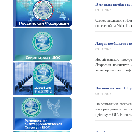
В Анталье пройдет вс
09.01.2023
Спикер парламента Иран
со ссылкой на Mehr. Гал
Лавров пообщался с 
09.01.2023
Новый министр иностра
Лавровым кризисную 
запланированный телефо
Высший госсовет СГ 
09.01.2023
На ближайшем заседани
информационной безопа
публикует РИА Новост