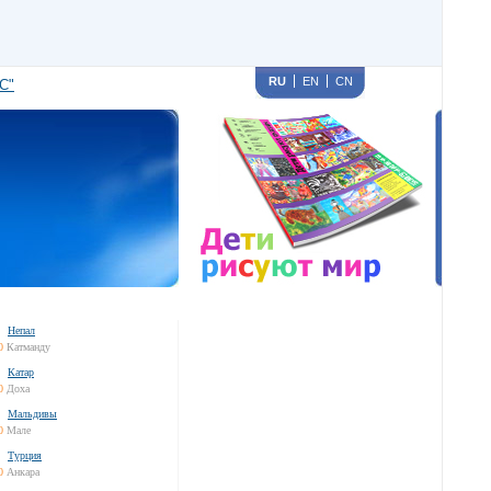
RU
EN
CN
С"
Непал
0
Катманду
Катар
0
Доха
Мальдивы
0
Мале
Турция
0
Анкара