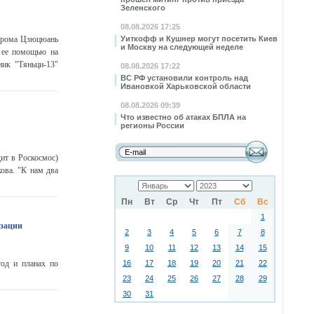
Зеленского
08.08.2026 17:25
одрома Цзюцюань
Уиткофф и Кушнер могут посетить Киев
и Москву на следующей неделе
С ее помощью на
ник "Тяньци-13"
08.08.2026 17:22
ВС РФ установили контроль над
Ивановкой Харьковской области
08.08.2026 09:39
Что известно об атаках БПЛА на
регионы России
ит в Роскосмос)
ова. "К нам два
Пн
Вт
Ср
Чт
Пт
Сб
Вс
1
изации
2
3
4
5
6
7
8
9
10
11
12
13
14
15
од и планах по
16
17
18
19
20
21
22
23
24
25
26
27
28
29
30
31