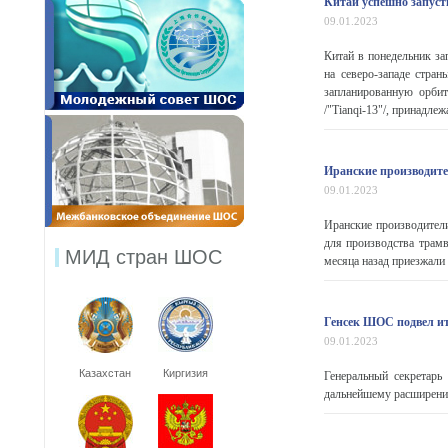
Китай успешно запуст
09.01.2023
Китай в понедельник з
на северо-западе стра
запланированную орбит
/"Tianqi-13"/, принадлеж
Иранские производите
09.01.2023
Иранские производител
для производства трам
МИД стран ШОС
месяца назад приезжали 
Генсек ШОС подвел ит
09.01.2023
Казахстан
Киргизия
Генеральный секретар
дальнейшему расширени