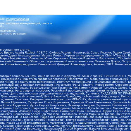
mail:
info@infoshos.ru
ре массовых коммуникаций, связи и
8 г.
язательна.
согласие редакции
иностранного агента:
щее Время, Azatliq Radiosi, PCE/PC, Сибирь.Реалии, Фактограф, Север.Реалии, Радио Св
ончич Дарья Александровна, Medusa Project, Первое антикоррупционное СМИ, VTimes.io, 
ария Михайловна, Лукьянова Юлия Сергеевна, Маетная Елизавета Витальевна, The Insid
ексей Евгеньевич, Общество с ограниченной ответственностью Телеканал Дождь, Петров 
н Роман Александрович, Великовский Дмитрий Александрович, Альтаир 2021, Ромашки мо
оратория социальных наук, Фонд по борьбе с коррупцией, Альянс врачей, НАСИЛИЮ.НЕТ, 
Гражданская инициатива против экологической преступности, Фонд борьбы с коррупцией,
чая Линия, В защиту прав заключенных, Институт глобализации и социальных движений,
тельный фонд помощи осужденным и их семьям, Фонд Тольятти, Новое время, Серебряная т
Центр Юрия Левады, Издательство Парк Гагарина, Фонд имени Андрея Рылькова, Сфера, 
еловека, Фонд защиты гласности, Российский исследовательский центр по правам челове
йствие, Центр независимых социологических исследований, Сутяжник, АКАДЕМИЯ ПО ПР
р Трансперенси Интернешнл-Р, Центр Защиты Прав Средств Массовой Информации, Институ
 академика Сахарова, Информационное агентство МЕМО. РУ, Институт региональной пресс
Лилия Айратовна, Сидорович Ольга Борисовна, Таранова Юлия Николаевна, Туровский Ал
а Ольга Андреевна, Дугин Сергей Георгиевич, Пивоваров Андрей Сергеевич, Писемский Е
в Роман Викторович, Шарипков Олег Викторович, Мальсагов Муса Асланович, Мошель Ири
ександровна, Исламов Тимур Рифгатович, Романова Ольга Евгеньевна, Щаров Сергей Але
льевич, Верховский Александр Маркович, Пислакова-Паркер Марина Петровна, Кочеткова
, Жемкова Елена Борисовна, Гудков Лев Дмитриевич, Илларионова Юлия Юрьевна, Саранг
Андрей Юрьевич, Мосин Алексей Геннадьевич, Гефтер Валентин Михайлович, Симонов Але
а, Исаев Сергей Владимирович, Максимов Сергей Владимирович, Беляев Сергей Иванович
 Кокорина Екатерина Алексеевна, Шуманов Илья Вячеславович, Арапова Галина Юрьевна
Литинский Леонид Борисович, Лукашевский Сергей Маркович, Бахмин Вячеслав Иванович,