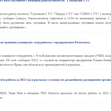
ил пять спутников с помощью ракеты-носителя "Гушэньсин-1 Y5"
апустил ракету-носитель "Гушэньсин-1 Y5" /"Церера-1 Y5" или "CERES-1 Y5"/ с косм
ны, сообщает Синьхуа. Ракета-носитель стартовала в 13:04 по пекинскому времени. 
у было доставлено пять спутников. В число вышеуказанных спутников вошли спут
ащий к группировке ...
ли трамваев планируют сотрудничать с предприятием Роскосмоса
и планируют сотрудничать с Усть-Катавским вагоностроительным заводом (УКВЗ, вход
ваев. Об этом сообщило ТАСС со ссылкой на гендиректора предприятия Романа Новик
коллеги из Ирана, они обошли всех производителей и вернулись ...
оги работы за 2022 год и рассказал о планах по дальнейшему расширению орган
ь ШОС Чжан Мин в интервью РИА Новости рассказал об итогах работы за 2022 г
ю...