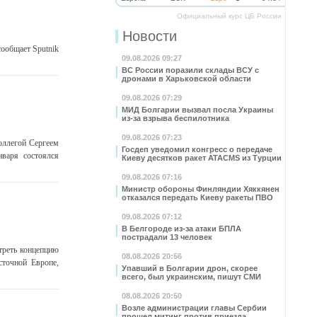
Официальный курс ЦБ России
Новости
ообщает Sputnik
09.08.2026 09:27
ВС России поразили склады ВСУ с
дронами в Харьковской области
09.08.2026 07:29
МИД Болгарии вызвал посла Украины
из-за взрыва беспилотника
09.08.2026 07:23
оллегой Сергеем
Госдеп уведомил конгресс о передаче
варя состоялся
Киеву десятков ракет ATACMS из Турции
09.08.2026 07:16
Министр обороны Финляндии Хяккянен
отказался передать Киеву ракеты ПВО
09.08.2026 07:12
В Белгороде из-за атаки БПЛА
пострадали 13 человек
треть концепцию
08.08.2026 20:56
сточной Европе,
Упавший в Болгарии дрон, скорее
всего, был украинским, пишут СМИ
08.08.2026 20:50
Возле администрации главы Сербии
прошел митинг против приезда