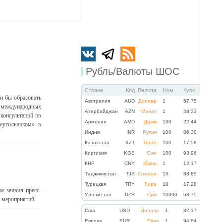
Рубль/Валюты ШОС
Страна
Код
Валюта
Ном.
Курс
и бы образовать
Австралия
AUD
Доллар
1
57.75
 международных
Азербайджан
AZN
Манат
1
48.33
 консультаций по
Армения
AMD
Драм
100
22.44
еугольником» в
Индия
INR
Рупия
100
86.30
Казахстан
KZT
Тенге
100
17.58
Киргизия
KGS
Сом
100
93.96
КНР
CNY
Юань
1
12.17
Таджикистан
TJS
Сомони
10
88.85
Турецкая
TRY
Лира
10
17.28
м заявил пресс-
Узбекистан
UZS
Сум
10000
68.75
 мероприятий.
Cша
USD
Доллар
1
82.17
Eвропа
EUR
Евро
1
94.84