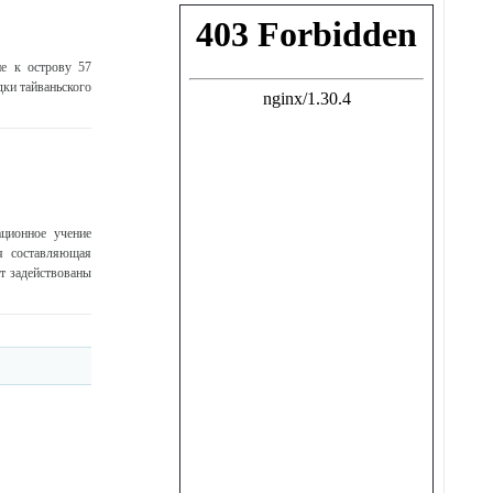
е к острову 57
ки тайваньского
ционное учение
я составляющая
т задействованы