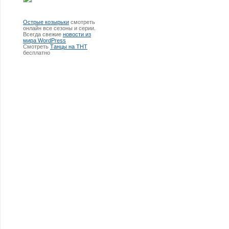
Острые козырьки
смотреть
онлайн все сезоны и серии.
Всегда свежие
новости из
мира WordPress
Смотреть
Танцы на ТНТ
бесплатно