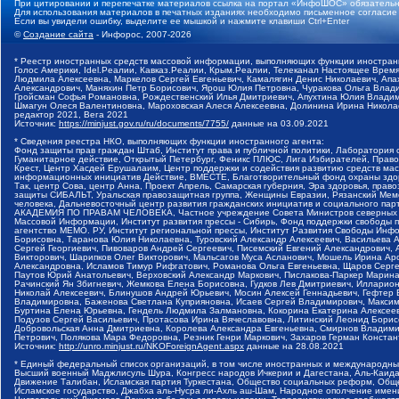
При цитировании и перепечатке материалов ссылка на портал «ИнфоШОС» обязательн
Для использования материалов в печатных изданиях необходимо письменное согласие
Если вы увидели ошибку, выделите ее мышкой и нажмите клавиши Ctrl+Enter
©
Создание сайта
- Инфорос, 2007-2026
* Реестр иностранных средств массовой информации, выполняющих функции иностранн
Голос Америки, Idel.Реалии, Кавказ.Реалии, Крым.Реалии, Телеканал Настоящее Время
Людмила Алексеевна, Маркелов Сергей Евгеньевич, Камалягин Денис Николаевич, Апах
Александрович, Маняхин Петр Борисович, Ярош Юлия Петровна, Чуракова Ольга Влади
Гройсман Софья Романовна, Рождественский Илья Дмитриевич, Апухтина Юлия Владимир
Шмагун Олеся Валентиновна, Мароховская Алеся Алексеевна, Долинина Ирина Никола
редактор 2021, Вега 2021
Источник:
https://minjust.gov.ru/ru/documents/7755/
данные на
03.09.2021
* Сведения реестра НКО, выполняющих функции иностранного агента:
Фонд защиты прав граждан Штаб, Институт права и публичной политики, Лаборатория
Гуманитарное действие, Открытый Петербург, Феникс ПЛЮС, Лига Избирателей, Правов
Крест, Центр Хасдей Ерушалаим, Центр поддержки и содействия развитию средств мас
информационных инициатив Действие, ВМЕСТЕ, Благотворительный фонд охраны здоров
Так, центр Сова, центр Анна, Проект Апрель, Самарская губерния, Эра здоровья, пр
защиты СИБАЛЬТ, Уральская правозащитная группа, Женщины Евразии, Рязанский Мемо
человека, Дальневосточный центр развития гражданских инициатив и социального пар
АКАДЕМИЯ ПО ПРАВАМ ЧЕЛОВЕКА, Частное учреждение Совета Министров северных стр
Массовой Информации, Институт развития прессы - Сибирь, Фонд поддержки свободы 
агентство МЕМО. РУ, Институт региональной прессы, Институт Развития Свободы Инф
Борисовна, Таранова Юлия Николаевна, Туровский Александр Алексеевич, Васильева 
Сергей Георгиевич, Пивоваров Андрей Сергеевич, Писемский Евгений Александрович,
Викторович, Шарипков Олег Викторович, Мальсагов Муса Асланович, Мошель Ирина Ар
Александровна, Исламов Тимур Рифгатович, Романова Ольга Евгеньевна, Щаров Серг
Паутов Юрий Анатольевич, Верховский Александр Маркович, Пислакова-Паркер Марина
Рачинский Ян Збигневич, Жемкова Елена Борисовна, Гудков Лев Дмитриевич, Иллари
Николай Алексеевич, Блинушов Андрей Юрьевич, Мосин Алексей Геннадьевич, Гефтер
Владимировна, Баженова Светлана Куприяновна, Исаев Сергей Владимирович, Максим
Буртина Елена Юрьевна, Гендель Людмила Залмановна, Кокорина Екатерина Алексеев
Подузов Сергей Васильевич, Протасова Ирина Вячеславовна, Литинский Леонид Борис
Добровольская Анна Дмитриевна, Королева Александра Евгеньевна, Смирнов Владими
Петрович, Полякова Мара Федоровна, Резник Генри Маркович, Захаров Герман Конста
Источник:
http://unro.minjust.ru/NKOForeignAgent.aspx
данные на
28.08.2021
* Единый федеральный список организаций, в том числе иностранных и международны
Высший военный Маджлисуль Шура, Конгресс народов Ичкерии и Дагестана, Аль-Каида, 
Движение Талибан, Исламская партия Туркестана, Общество социальных реформ, Общес
Исламское государство, Джабха аль-Нусра ли-Ахль аш-Шам, Народное ополчение имен