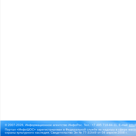
© 2007-2026, Информационное агентство ИнфоРос. Тел.: +7 495 718-84-11, E-mail:
info
Портал «ИнфоШОС» зарегистрирован в Федеральной службе по надзору в сфере массо
охраны культурного наследия. Свидетельство Эл № 77-31649 от 04 апреля 2008 г.