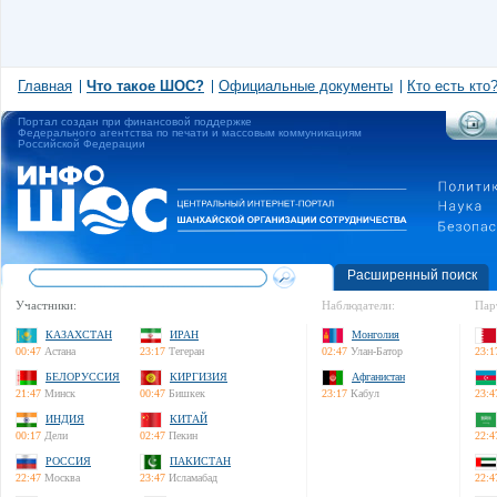
Главная
Что такое ШОС?
Официальные документы
Кто есть кто
Портал создан при финансовой поддержке
Федерального агентства по печати и массовым коммуникациям
Российской Федерации
Расширенный поиск
Участники:
Наблюдатели:
Пар
КАЗАХСТАН
ИРАН
Монголия
00:47
Астана
23:17
Тегеран
02:47
Улан-Батор
23:1
БЕЛОРУССИЯ
КИРГИЗИЯ
Афганистан
21:47
Минск
00:47
Бишкек
23:17
Кабул
23:4
ИНДИЯ
КИТАЙ
00:17
Дели
02:47
Пекин
22:4
РОССИЯ
ПАКИСТАН
22:47
Москва
23:47
Исламабад
22:4