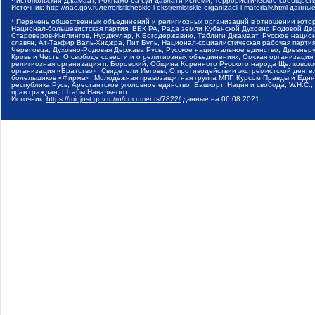
Чистопольский Джамаат, Рохнамо ба суи давлати исломи, Террористическое сообщест
Источник:
http://nac.gov.ru/terroristicheskie-i-ekstremistskie-organizacii-i-materialy.html
данные
* Перечень общественных объединений и религиозных организаций в отношении котор
Национал-большевистская партия, ВЕК РА, Рада земли Кубанской Духовно Родовой Де
Староверов-Инглингов, Нурджулар, К Богодержавию, Таблиги Джамаат, Русское наци
славян, Ат-Такфир Валь-Хиджра, Пит Буль, Национал-социалистическая рабочая парт
Череповца, Духовно-Родовая Держава Русь, Русское национальное единство, Древнер
Кровь и Честь, О свободе совести и о религиозных объединениях, Омская организаци
религиозная организация п. Боровский, Община Коренного Русского народа Щелковског
организация «Братство», Свидетели Иеговы, О противодействии экстремистской деяте
болельщиков «Фирма», Молодежная правозащитная группа МПГ, Курсом Правды и Единен
республика Русь, Арестантское уголовное единство, Башкорт, Нация и свобода, W.H.С
прав граждан, Штабы Навального
Источник:
https://minjust.gov.ru/ru/documents/7822/
данные на
06.08.2021