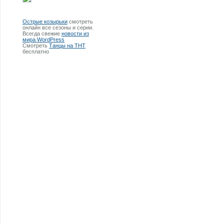
Острые козырьки
смотреть
онлайн все сезоны и серии.
Всегда свежие
новости из
мира WordPress
Смотреть
Танцы на ТНТ
бесплатно