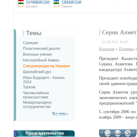
ТАДЖИКИСТАН
УЗБЕКИСТАН
21:47
Душанбе
21:47
Ташкент
Серик Ахмет
Темы
25.09.2012 18:02
Санкции
Политический диалог
Казахстан
Политика
Военные учения
Президент Казахст
Неспокойный Кавказ
Серика Ахметова. 
Спецоперация на Украине
кандидатуру Ахмето
Шанхайский дух
Игры Будущего - Казань
Президент освободи
2024
своей администраци
Туризм
Серик Ахметов уро
Чрезвычайные
происшествия
экономических наук
Международное
предпринимателей "
сотрудничество
С сентября 2006 по
Все темы »
ноябрь 2009 - вице-