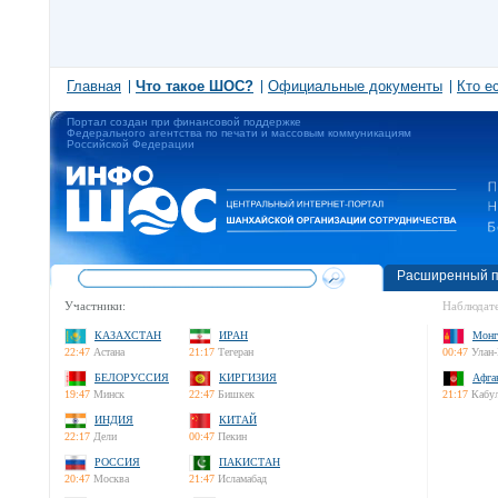
Главная
Что такое ШОС?
Официальные документы
Кто е
Портал создан при финансовой поддержке
Федерального агентства по печати и массовым коммуникациям
Российской Федерации
Расширенный п
Участники:
Наблюдате
КАЗАХСТАН
ИРАН
Монг
22:47
Астана
21:17
Тегеран
00:47
Улан-
БЕЛОРУССИЯ
КИРГИЗИЯ
Афга
19:47
Минск
22:47
Бишкек
21:17
Кабу
ИНДИЯ
КИТАЙ
22:17
Дели
00:47
Пекин
РОССИЯ
ПАКИСТАН
20:47
Москва
21:47
Исламабад