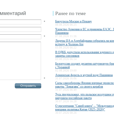
омментарий
Ранее по теме
Биоугроза Москве и Пекину
*
08.08.2026 06:25
Членство Армении в ЕС и принципы ЕАЭС. 
Пашиняна
*
07.08.2026 11:16
Лидеры ЦА и Азербайджана собрались на ко
встречу в Чолпон-Ате
03.08.2026 06:22
В ОДКБ допустили использование ядерного 
защиты союзников
03.08.2026 06:14
Белоруссия создает десантно-штурмовую бри
с Украиной
02.08.2026 19:00
Армянская форель в мутной воде Пашиняна
*
31.07.2026 16:06
Силы самообороны Японии впервые провели 
ракеты "Томагавк" со своего корабля
31.07.2026 06:49
Туск предположил, что польское воздушное п
нарушила российская ракета
30.07.2026 16:28
О презентации "Синей книги" – "Международ
внешняя политика Китая (2025–2026)"
30.07.2026 08:26