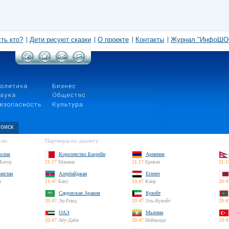
сть кто?
Дети рисуют сказки
О проекте
Контакты
Журнал "ИнфоШО
оиск
ли:
Партнеры по диалогу:
олия
Королевство Бахрейн
Армения
Батор
21:17
Манама
21:17
Ереван
21:1
нистан
Азербайджан
Египет
л
21:47
Баку
19:47
Каир
20:4
Саудовская Аравия
Кувейт
20:47
Эр-Рияд
20:47
Эль-Кувейт
20:4
ОАЭ
Мьянма
20:47
Абу-Даби
20:47
Нейпьидо
19:4