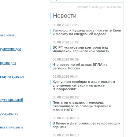
Официальный курс ЦБ России
Новости
08.08.2026 17:25
Уиткофф и Кушнер могут посетить Киев
и Москву на следующей неделе
Заявления
08.08.2026 17:22
ВС РФ установили контроль над
нсультативную
Ивановкой Харьковской области
08.08.2026 09:39
оружия для
Что известно об атаках БПЛА на
регионы России
гаду на границе
08.08.2026 06:44
Хуснуллин сообщил о значительном
улучшении ситуации на трассе
"Новороссия"
08.08.2026 06:22
пуск крылатой
Пентагон отстранил генерала,
отвечавшего за помощь Украине и
фланг НАТО
ространство
08.08.2026 06:18
В Киеве и Днепропетровске произошли
ная ситуация и
взрывы
08.08.2026 06:13