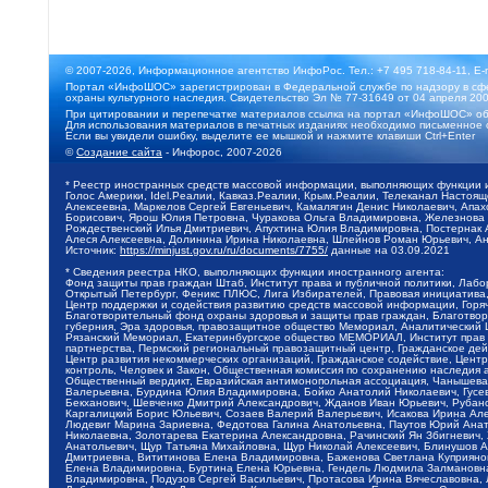
© 2007-2026, Информационное агентство ИнфоРос. Тел.: +7 495 718-84-11, E-
Портал «ИнфоШОС» зарегистрирован в Федеральной службе по надзору в сфе
охраны культурного наследия. Свидетельство Эл № 77-31649 от 04 апреля 200
При цитировании и перепечатке материалов ссылка на портал «ИнфоШОС» об
Для использования материалов в печатных изданиях необходимо письменное 
Если вы увидели ошибку, выделите ее мышкой и нажмите клавиши Ctrl+Enter
©
Создание сайта
- Инфорос, 2007-2026
* Реестр иностранных средств массовой информации, выполняющих функции 
Голос Америки, Idel.Реалии, Кавказ.Реалии, Крым.Реалии, Телеканал Настоя
Алексеевна, Маркелов Сергей Евгеньевич, Камалягин Денис Николаевич, Апах
Борисович, Ярош Юлия Петровна, Чуракова Ольга Владимировна, Железнова М
Рождественский Илья Дмитриевич, Апухтина Юлия Владимировна, Постернак Ал
Алеся Алексеевна, Долинина Ирина Николаевна, Шлейнов Роман Юрьевич, Ани
Источник:
https://minjust.gov.ru/ru/documents/7755/
данные на
03.09.2021
* Сведения реестра НКО, выполняющих функции иностранного агента:
Фонд защиты прав граждан Штаб, Институт права и публичной политики, Лаб
Открытый Петербург, Феникс ПЛЮС, Лига Избирателей, Правовая инициатива, 
Центр поддержки и содействия развитию средств массовой информации, Горя
Благотворительный фонд охраны здоровья и защиты прав граждан, Благотвори
губерния, Эра здоровья, правозащитное общество Мемориал, Аналитический 
Рязанский Мемориал, Екатеринбургское общество МЕМОРИАЛ, Институт прав ч
партнерства, Пермский региональный правозащитный центр, Гражданское де
Центр развития некоммерческих организаций, Гражданское содействие, Цент
контроль, Человек и Закон, Общественная комиссия по сохранению наследия
Общественный вердикт, Евразийская антимонопольная ассоциация, Чанышева 
Валерьевна, Бурдина Юлия Владимировна, Бойко Анатолий Николаевич, Гусев
Бекханович, Шевченко Дмитрий Александрович, Жданов Иван Юрьевич, Рубано
Каргалицкий Борис Юльевич, Созаев Валерий Валерьевич, Исакова Ирина Ал
Людевиг Марина Зариевна, Федотова Галина Анатольевна, Паутов Юрий Анато
Николаевна, Золотарева Екатерина Александровна, Рачинский Ян Збигневич
Анатольевич, Щур Татьяна Михайловна, Щур Николай Алексеевич, Блинушов 
Дмитриевна, Вититинова Елена Владимировна, Баженова Светлана Куприяновн
Елена Владимировна, Буртина Елена Юрьевна, Гендель Людмила Залмановна,
Владимировна, Подузов Сергей Васильевич, Протасова Ирина Вячеславовна, 