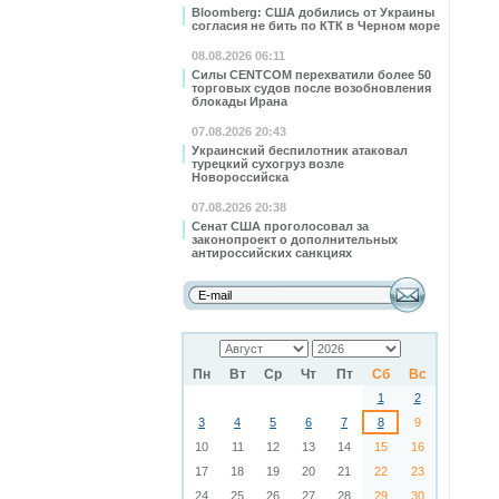
Bloomberg: США добились от Украины
согласия не бить по КТК в Черном море
08.08.2026 06:11
Силы CENTCOM перехватили более 50
торговых судов после возобновления
блокады Ирана
07.08.2026 20:43
Украинский беспилотник атаковал
турецкий сухогруз возле
Новороссийска
07.08.2026 20:38
Сенат США проголосовал за
законопроект о дополнительных
антироссийских санкциях
Пн
Вт
Ср
Чт
Пт
Сб
Вс
1
2
3
4
5
6
7
8
9
10
11
12
13
14
15
16
17
18
19
20
21
22
23
24
25
26
27
28
29
30