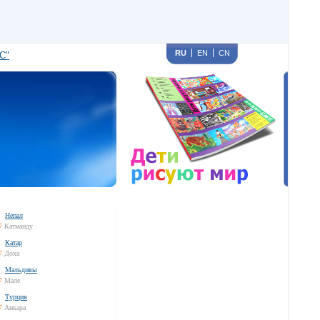
RU
EN
CN
С"
Непал
7
Катманду
Катар
7
Доха
Мальдивы
7
Мале
Турция
7
Анкара