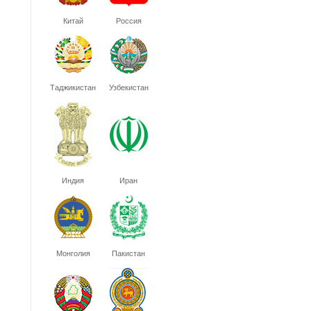
Китай
Россия
Таджикистан
Узбекистан
Индия
Иран
Монголия
Пакистан