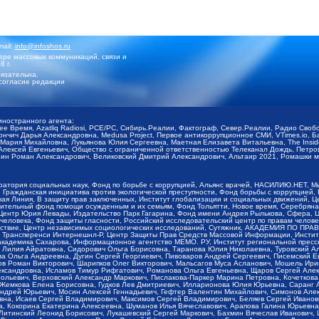
mail:
info@infoshos.ru
ре массовых коммуникаций, связи и
8 г.
язательна.
согласие редакции
иностранного агента:
щее Время, Azatliq Radiosi, PCE/PC, Сибирь.Реалии, Фактограф, Север.Реалии, Радио Св
ончич Дарья Александровна, Medusa Project, Первое антикоррупционное СМИ, VTimes.io, 
ария Михайловна, Лукьянова Юлия Сергеевна, Маетная Елизавета Витальевна, The Insid
ексей Евгеньевич, Общество с ограниченной ответственностью Телеканал Дождь, Петров 
н Роман Александрович, Великовский Дмитрий Александрович, Альтаир 2021, Ромашки мо
оратория социальных наук, Фонд по борьбе с коррупцией, Альянс врачей, НАСИЛИЮ.НЕТ, 
Гражданская инициатива против экологической преступности, Фонд борьбы с коррупцией,
чая Линия, В защиту прав заключенных, Институт глобализации и социальных движений,
тельный фонд помощи осужденным и их семьям, Фонд Тольятти, Новое время, Серебряная т
Центр Юрия Левады, Издательство Парк Гагарина, Фонд имени Андрея Рылькова, Сфера, 
еловека, Фонд защиты гласности, Российский исследовательский центр по правам челове
йствие, Центр независимых социологических исследований, Сутяжник, АКАДЕМИЯ ПО ПР
р Трансперенси Интернешнл-Р, Центр Защиты Прав Средств Массовой Информации, Институ
 академика Сахарова, Информационное агентство МЕМО. РУ, Институт региональной пресс
Лилия Айратовна, Сидорович Ольга Борисовна, Таранова Юлия Николаевна, Туровский Ал
а Ольга Андреевна, Дугин Сергей Георгиевич, Пивоваров Андрей Сергеевич, Писемский Е
в Роман Викторович, Шарипков Олег Викторович, Мальсагов Муса Асланович, Мошель Ири
ександровна, Исламов Тимур Рифгатович, Романова Ольга Евгеньевна, Щаров Сергей Але
льевич, Верховский Александр Маркович, Пислакова-Паркер Марина Петровна, Кочеткова
, Жемкова Елена Борисовна, Гудков Лев Дмитриевич, Илларионова Юлия Юрьевна, Саранг
Андрей Юрьевич, Мосин Алексей Геннадьевич, Гефтер Валентин Михайлович, Симонов Але
а, Исаев Сергей Владимирович, Максимов Сергей Владимирович, Беляев Сергей Иванович
 Кокорина Екатерина Алексеевна, Шуманов Илья Вячеславович, Арапова Галина Юрьевна
Литинский Леонид Борисович, Лукашевский Сергей Маркович, Бахмин Вячеслав Иванович,