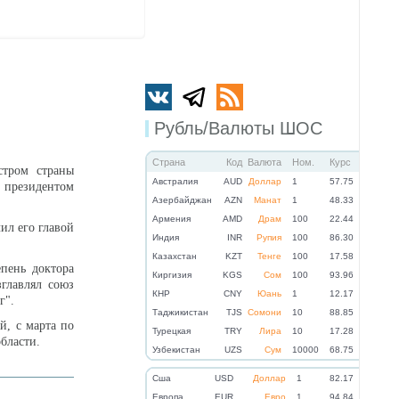
Рубль/Валюты ШОС
Страна
Код
Валюта
Ном.
Курс
стром страны
Австралия
AUD
Доллар
1
57.75
 президентом
Азербайджан
AZN
Манат
1
48.33
Армения
AMD
Драм
100
22.44
ил его главой
Индия
INR
Рупия
100
86.30
Казахстан
KZT
Тенге
100
17.58
пень доктора
Киргизия
KGS
Сом
100
93.96
зглавлял союз
КНР
CNY
Юань
1
12.17
г".
Таджикистан
TJS
Сомони
10
88.85
й, с марта по
Турецкая
TRY
Лира
10
17.28
области.
Узбекистан
UZS
Сум
10000
68.75
Cша
USD
Доллар
1
82.17
Eвропа
EUR
Евро
1
94.84