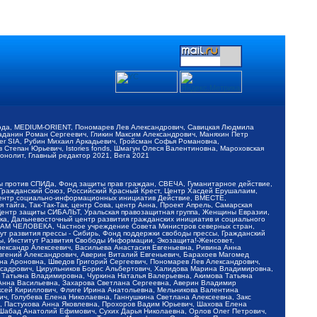
обода, MEDIUM-ORIENT, Пономарев Лев Александрович, Савицкая Людмила
Баданин Роман Сергеевич, Гликин Максим Александрович, Маняхин Петр
er SIA, Рубин Михаил Аркадьевич, Гройсман Софья Романовна,
Степан Юрьевич, Istories fonds, Шмагун Олеся Валентиновна, Мароховская
нолит, Главный редактор 2021, Вега 2021
Мы против СПИДа, Фонд защиты прав граждан, СВЕЧА, Гуманитарное действие,
 Гражданский Союз, Российский Красный Крест, Центр Хасдей Ерушалаим,
 Центр социально-информационных инициатив Действие, ВМЕСТЕ,
айга, Так-Так-Так, центр Сова, центр Анна, Проект Апрель, Самарская
Центр защиты СИБАЛЬТ, Уральская правозащитная группа, Женщины Евразии,
ка, Дальневосточный центр развития гражданских инициатив и социального
АВАМ ЧЕЛОВЕКА, Частное учреждение Совета Министров северных стран,
т развития прессы - Сибирь, Фонд поддержки свободы прессы, Гражданский
ы, Институт Развития Свободы Информации, Экозащита!-Женсовет,
ександр Алексеевич, Васильева Анастасия Евгеньевна, Ривина Анна
вгений Александрович, Аверин Виталий Евгеньевич, Барахоев Магомед
на Ароновна, Шведов Григорий Сергеевич, Пономарев Лев Александрович,
ксадрович, Цирульников Борис Альбертович, Халидова Марина Владимировна,
 Татьяна Владимировна, Чуркина Наталья Валерьевна, Акимова Татьяна
 Анна Васильевна, Захарова Светлана Сергеевна, Аверин Владимир
ксей Кириллович, Флиге Ирина Анатольевна, Мельникова Валентина
, Голубева Елена Николаевна, Ганнушкина Светлана Алексеевна, Закс
, Пастухова Анна Яковлевна, Прохоров Вадим Юрьевич, Шахова Елена
 Шабад Анатолий Ефимович, Сухих Дарья Николаевна, Орлов Олег Петрович,