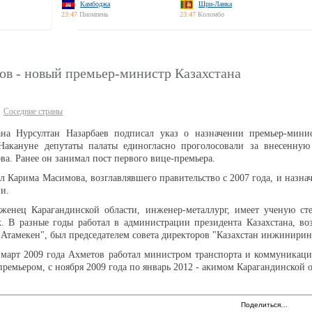
Камбоджа
Шри-Ланка
23:47
Пномпень
23:47
Коломбо
ов - новый премьер-министр Казахстана
Соседние страны
ана Нурсултан Назарбаев подписал указ о назначении премьер-мини
Накануне депутаты палаты единогласно проголосовали за внесенную
ва. Ранее он занимал пост первого вице-премьера.
л Карима Масимова, возглавлявшего правительство с 2007 года, и назнач
и.
женец Карагандинской области, инженер-металлург, имеет ученую сте
. В разные годы работал в администрации президента Казахстана, во
Атамекен", был председателем совета директоров "Казахстан инжинирин
 март 2009 года Ахметов работал министром транспорта и коммуникаци
премьером, с ноября 2009 года по январь 2012 - акимом Карагандинской 
Поделиться…