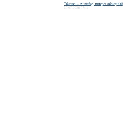
Тбилиси – Ашхабад: интерес обоюдный
30.07.2026 07:11