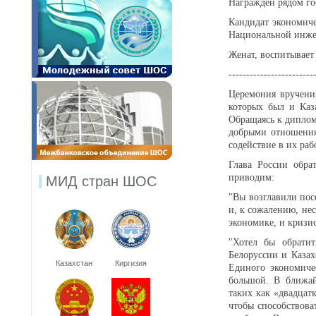
Награжден рядом гос
Кандидат экономиче
Национальной инжен
Женат, воспитывает 
------------------------
Церемония вручения
которых был и Каз
Обращаясь к диплом
добрыми отношения
содействие в их раб
Глава России обра
приводим:
МИД стран ШОС
"Вы возглавили пос
и, к сожалению, не
экономике, и кризис
"Хотел бы обратит
Белоруссии и Казах
Казахстан
Киргизия
Единого экономиче
большой. В ближай
таких как «двадцат
чтобы способствова