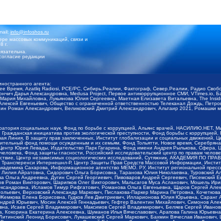
mail:
info@infoshos.ru
ре массовых коммуникаций, связи и
8 г.
язательна.
согласие редакции
иностранного агента:
щее Время, Azatliq Radiosi, PCE/PC, Сибирь.Реалии, Фактограф, Север.Реалии, Радио Св
ончич Дарья Александровна, Medusa Project, Первое антикоррупционное СМИ, VTimes.io, 
ария Михайловна, Лукьянова Юлия Сергеевна, Маетная Елизавета Витальевна, The Insid
ексей Евгеньевич, Общество с ограниченной ответственностью Телеканал Дождь, Петров 
н Роман Александрович, Великовский Дмитрий Александрович, Альтаир 2021, Ромашки мо
оратория социальных наук, Фонд по борьбе с коррупцией, Альянс врачей, НАСИЛИЮ.НЕТ, 
Гражданская инициатива против экологической преступности, Фонд борьбы с коррупцией,
чая Линия, В защиту прав заключенных, Институт глобализации и социальных движений,
тельный фонд помощи осужденным и их семьям, Фонд Тольятти, Новое время, Серебряная т
Центр Юрия Левады, Издательство Парк Гагарина, Фонд имени Андрея Рылькова, Сфера, 
еловека, Фонд защиты гласности, Российский исследовательский центр по правам челове
йствие, Центр независимых социологических исследований, Сутяжник, АКАДЕМИЯ ПО ПР
р Трансперенси Интернешнл-Р, Центр Защиты Прав Средств Массовой Информации, Институ
 академика Сахарова, Информационное агентство МЕМО. РУ, Институт региональной пресс
Лилия Айратовна, Сидорович Ольга Борисовна, Таранова Юлия Николаевна, Туровский Ал
а Ольга Андреевна, Дугин Сергей Георгиевич, Пивоваров Андрей Сергеевич, Писемский Е
в Роман Викторович, Шарипков Олег Викторович, Мальсагов Муса Асланович, Мошель Ири
ександровна, Исламов Тимур Рифгатович, Романова Ольга Евгеньевна, Щаров Сергей Але
льевич, Верховский Александр Маркович, Пислакова-Паркер Марина Петровна, Кочеткова
, Жемкова Елена Борисовна, Гудков Лев Дмитриевич, Илларионова Юлия Юрьевна, Саранг
Андрей Юрьевич, Мосин Алексей Геннадьевич, Гефтер Валентин Михайлович, Симонов Але
а, Исаев Сергей Владимирович, Максимов Сергей Владимирович, Беляев Сергей Иванович
 Кокорина Екатерина Алексеевна, Шуманов Илья Вячеславович, Арапова Галина Юрьевна
Литинский Леонид Борисович, Лукашевский Сергей Маркович, Бахмин Вячеслав Иванович,