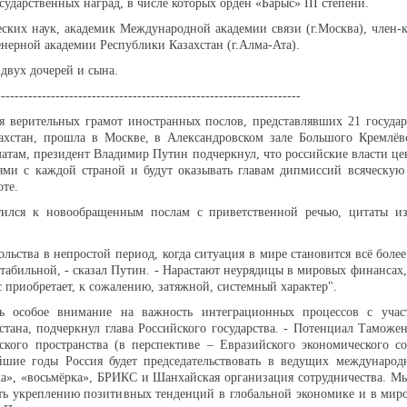
ударственных наград, в числе которых орден «Барыс» III степени.
ских наук, академик Международной академии связи (г.Москва), член-
ерной академии Республики Казахстан (г.Алма-Ата).
двух дочерей и сына.
-------------------------------------------------------------------
 верительных грамот иностранных послов, представлявших 21 государ
ахстан, прошла в Москве, в Александровском зале Большого Кремлёвс
атам, президент Владимир Путин подчеркнул, что российские власти це
ми с каждой страной и будут оказывать главам дипмиссий всяческую
оте.
тился к новообращенным послам с приветственной речью, цитаты и
ольства в непростой период, когда ситуация в мире становится всё боле
стабильной, - сказал Путин. - Нарастают неурядицы в мировых финансах,
 приобретает, к сожалению, затяжной, системный характер".
ь особое внимание на важность интеграционных процессов с учас
стана, подчеркнул глава Российского государства. - Потенциал Таможе
ского пространства (в перспективе – Евразийского экономического с
шие годы Россия будет председательствовать в ведущих международ
ка», «восьмёрка», БРИКС и Шанхайская организация сотрудничества. Мы
ть укреплению позитивных тенденций в глобальной экономике и в миро