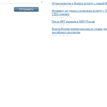
*
Путин проводит в Кремле встречу с главо
19.07.2026 19:10
Нетаньяху не удалось согласовать встречу с 
США отменен
17.07.2026 05:38
Посла ФРГ вызвали в МИД России
13.07.2026 19:11
Власти Италии решили выслать из страны дв
российского посольства
09.07.2026 16:22