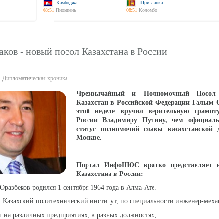
Камбоджа
Шри-Ланка
08:51
Пномпень
08:51
Коломбо
ков - новый посол Казахстана в России
Дипломатическая хроника
Чрезвычайный и Полномочный Посол 
Казахстан в Российской Федерации Галым 
этой неделе вручил верительную грамоту
России Владимиру Путину, чем официаль
статус полномочий главы казахстанской 
Москве.
Портал ИнфоШОС кратко представляет н
Казахстана в России:
Оразбеков родился 1 сентября 1964 года в Алма-Ате.
л Казахский политехнический институт, по специальности инженер-меха
ал на различных предприятиях, в разных должностях;