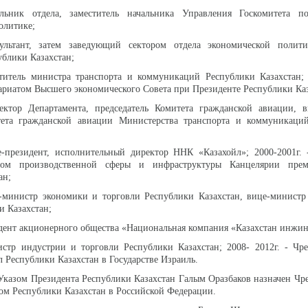
альник отдела, заместитель начальника Управления Госкомитета 
олитике;
сультант, затем заведующий сектором отдела экономической полит
ублики Казахстан;
ститель министра транспорта и коммуникаций Республики Казахстан; 
риатом Высшего экономического Совета при Президенте Республики Каз
ректор Департамента, председатель Комитета гражданской авиации, в
тета гражданской авиации Министерства транспорта и коммуникаци
е-президент, исполнительный директор ННК «Казахойл»; 2000-2001г. 
лом производственной сферы и инфраструктуры Канцелярии прем
ан;
це-министр экономики и торговли Республики Казахстан, вице-минист
и Казахстан;
зидент акционерного общества «Национальная компания «Казахстан инжи
нистр индустрии и торговли Республики Казахстан; 2008- 2012г. - Ч
Республики Казахстан в Государстве Израиль.
 Указом Президента Республики Казахстан Галым Оразбаков назначен Ч
м Республики Казахстан в Российской Федерации.