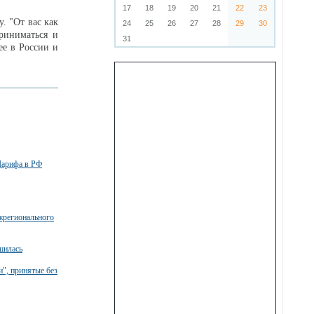
17
18
19
20
21
22
23
. "От вас как
24
25
26
27
28
29
30
приниматься и
31
ее в России и
Шарифа в РФ
жрегионального
шилась
", принятые без