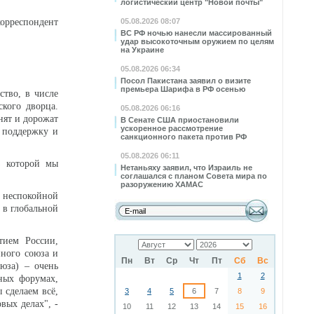
логистический центр "Новой почты"
корреспондент
05.08.2026 08:07
ВС РФ ночью нанесли массированный
удар высокоточным оружием по целям
на Украине
05.08.2026 06:34
Посол Пакистана заявил о визите
премьера Шарифа в РФ осенью
ство, в числе
кого дворца.
05.08.2026 06:16
нят и дорожат
В Сенате США приостановили
ускоренное рассмотрение
 поддержку и
санкционного пакета против РФ
05.08.2026 06:11
з которой мы
Нетаньяху заявил, что Израиль не
соглашался с планом Совета мира по
разоружению ХАМАС
е неспокойной
 в глобальной
тием России,
нного союза и
Пн
Вт
Ср
Чт
Пт
Сб
Вс
оюза) – очень
1
2
ных форумах,
 сделаем всё,
3
4
5
6
7
8
9
вых делах", -
10
11
12
13
14
15
16