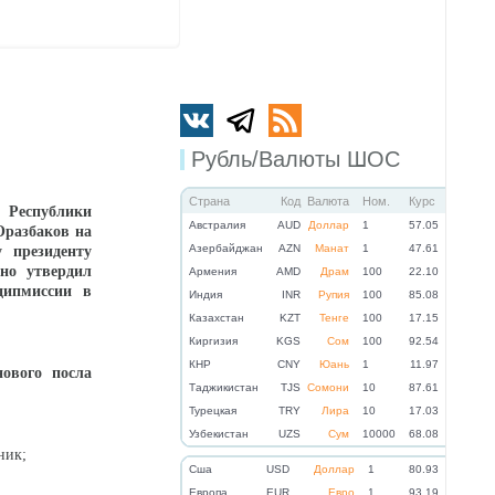
Рубль/Валюты ШОС
Страна
Код
Валюта
Ном.
Курс
Республики
Австралия
AUD
Доллар
1
57.05
Оразбаков на
Азербайджан
AZN
Манат
1
47.61
 президенту
но утвердил
Армения
AMD
Драм
100
22.10
дипмиссии в
Индия
INR
Рупия
100
85.08
Казахстан
KZT
Тенге
100
17.15
Киргизия
KGS
Сом
100
92.54
КНР
CNY
Юань
1
11.97
ового посла
Таджикистан
TJS
Сомони
10
87.61
Турецкая
TRY
Лира
10
17.03
Узбекистан
UZS
Сум
10000
68.08
ник;
Cша
USD
Доллар
1
80.93
Eвропа
EUR
Евро
1
93.19