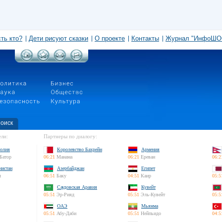
сть кто?
Дети рисуют сказки
О проекте
Контакты
Журнал "ИнфоШО
оиск
ли:
Партнеры по диалогу:
олия
Королевство Бахрейн
Армения
Батор
06:21
Манама
06:21
Ереван
06:2
нистан
Азербайджан
Египет
л
06:51
Баку
04:51
Каир
05:5
Саудовская Аравия
Кувейт
05:51
Эр-Рияд
05:51
Эль-Кувейт
05:5
ОАЭ
Мьянма
05:51
Абу-Даби
05:51
Нейпьидо
04:5