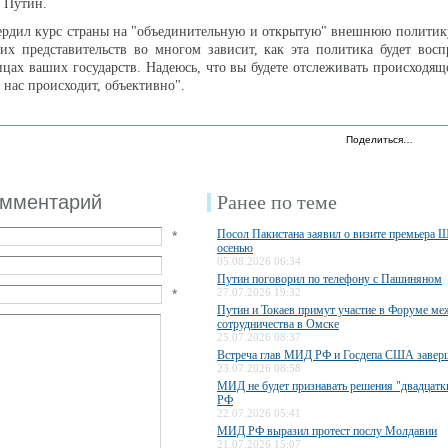
 Путин.
ердил курс страны на "объединительную и открытую" внешнюю политику
их представительств во многом зависит, как эта политика будет вос
лицах ваших государств. Надеюсь, что вы будете отслеживать происходящ
у нас происходит, объективно".
Поделиться…
омментарий
Ранее по теме
Посол Пакистана заявил о визите премьера 
*
осенью
05.08.2026 06:34
Путин поговорил по телефону с Пашиняном
*
27.07.2026 19:32
Путин и Токаев примут участие в Форуме ме
сотрудничества в Омске
25.07.2026 08:37
Встреча глав МИД РФ и Госдепа США завер
23.07.2026 08:58
МИД не будет признавать решения "двадцатки
РФ
22.07.2026 05:41
МИД РФ выразил протест послу Молдавии
21.07.2026 15:07