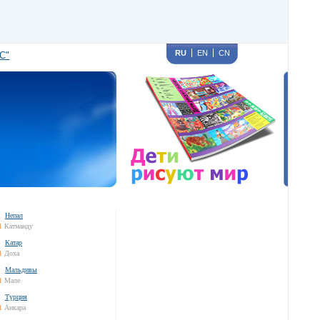
RU
EN
CN
С"
Непал
1
Катманду
Катар
1
Доха
Мальдивы
1
Мале
Турция
1
Анкара