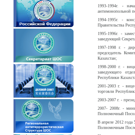
1993-1994г. - нач
антимонопольной п
1994-1995г. - кон
Правительства Респ
1995-1996г. - заме
заведующий Секрета
1997-1998 г. - ди
председатель Коми
Казахстан;
1998-2000 г. - виц
заведующего отде
Республики Казахст
2001-2003 г. - ви
торговли Республик
2003-2007 г. - пре
2007- 2008г. - ми
Полномочный Посол 
В апреле 2012 года
Полномочным Посло