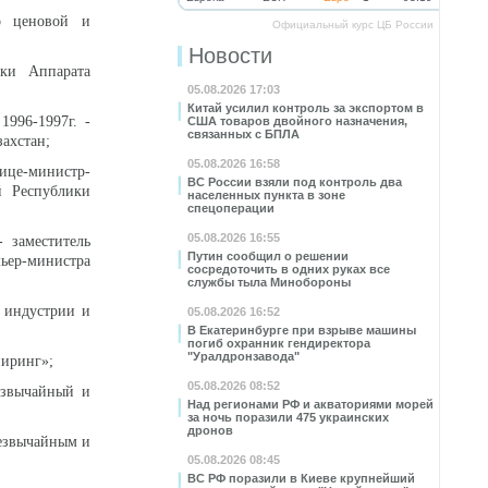
по ценовой и
Официальный курс ЦБ России
Новости
ики Аппарата
05.08.2026 17:03
Китай усилил контроль за экспортом в
1996-1997г. -
США товаров двойного назначения,
связанных с БПЛА
ахстан;
05.08.2026 16:58
ице-министр-
ВС России взяли под контроль два
й Республики
населенных пункта в зоне
спецоперации
05.08.2026 16:55
- заместитель
Путин сообщил о решении
ьер-министра
сосредоточить в одних руках все
службы тыла Минобороны
р индустрии и
05.08.2026 16:52
В Екатеринбурге при взрыве машины
погиб охранник гендиректора
"Уралдронзавода"
ниринг»;
05.08.2026 08:52
резвычайный и
Над регионами РФ и акваториями морей
за ночь поразили 475 украинских
дронов
резвычайным и
05.08.2026 08:45
ВС РФ поразили в Киеве крупнейший