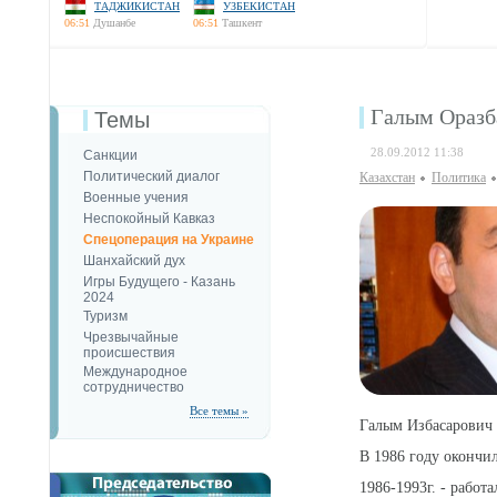
ТАДЖИКИСТАН
УЗБЕКИСТАН
06:51
Душанбе
06:51
Ташкент
Галым Оразба
Темы
28.09.2012 11:38
Санкции
Политический диалог
Казахстан
Политика
Военные учения
Неспокойный Кавказ
Спецоперация на Украине
Шанхайский дух
Игры Будущего - Казань
2024
Туризм
Чрезвычайные
происшествия
Международное
сотрудничество
Все темы »
Галым Избасарович 
В 1986 году окончи
1986-1993г. - работ