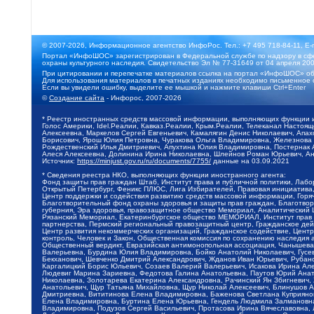
© 2007-2026, Информационное агентство ИнфоРос. Тел.: +7 495 718-84-11, E-
Портал «ИнфоШОС» зарегистрирован в Федеральной службе по надзору в сфе
охраны культурного наследия. Свидетельство Эл № 77-31649 от 04 апреля 200
При цитировании и перепечатке материалов ссылка на портал «ИнфоШОС» об
Для использования материалов в печатных изданиях необходимо письменное 
Если вы увидели ошибку, выделите ее мышкой и нажмите клавиши Ctrl+Enter
©
Создание сайта
- Инфорос, 2007-2026
* Реестр иностранных средств массовой информации, выполняющих функции 
Голос Америки, Idel.Реалии, Кавказ.Реалии, Крым.Реалии, Телеканал Настоя
Алексеевна, Маркелов Сергей Евгеньевич, Камалягин Денис Николаевич, Апах
Борисович, Ярош Юлия Петровна, Чуракова Ольга Владимировна, Железнова М
Рождественский Илья Дмитриевич, Апухтина Юлия Владимировна, Постернак Ал
Алеся Алексеевна, Долинина Ирина Николаевна, Шлейнов Роман Юрьевич, Ани
Источник:
https://minjust.gov.ru/ru/documents/7755/
данные на
03.09.2021
* Сведения реестра НКО, выполняющих функции иностранного агента:
Фонд защиты прав граждан Штаб, Институт права и публичной политики, Лаб
Открытый Петербург, Феникс ПЛЮС, Лига Избирателей, Правовая инициатива, 
Центр поддержки и содействия развитию средств массовой информации, Горя
Благотворительный фонд охраны здоровья и защиты прав граждан, Благотвори
губерния, Эра здоровья, правозащитное общество Мемориал, Аналитический 
Рязанский Мемориал, Екатеринбургское общество МЕМОРИАЛ, Институт прав ч
партнерства, Пермский региональный правозащитный центр, Гражданское де
Центр развития некоммерческих организаций, Гражданское содействие, Цент
контроль, Человек и Закон, Общественная комиссия по сохранению наследия
Общественный вердикт, Евразийская антимонопольная ассоциация, Чанышева 
Валерьевна, Бурдина Юлия Владимировна, Бойко Анатолий Николаевич, Гусев
Бекханович, Шевченко Дмитрий Александрович, Жданов Иван Юрьевич, Рубано
Каргалицкий Борис Юльевич, Созаев Валерий Валерьевич, Исакова Ирина Ал
Людевиг Марина Зариевна, Федотова Галина Анатольевна, Паутов Юрий Анато
Николаевна, Золотарева Екатерина Александровна, Рачинский Ян Збигневич
Анатольевич, Щур Татьяна Михайловна, Щур Николай Алексеевич, Блинушов 
Дмитриевна, Вититинова Елена Владимировна, Баженова Светлана Куприяновн
Елена Владимировна, Буртина Елена Юрьевна, Гендель Людмила Залмановна,
Владимировна, Подузов Сергей Васильевич, Протасова Ирина Вячеславовна, 