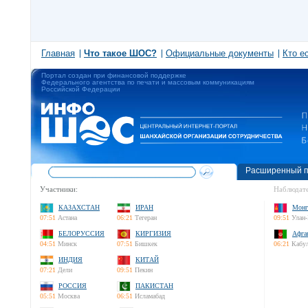
Главная
Что такое ШОС?
Официальные документы
Кто е
Портал создан при финансовой поддержке
Федерального агентства по печати и массовым коммуникациям
Российской Федерации
Расширенный п
Участники:
Наблюдате
КАЗАХСТАН
ИРАН
Монг
07:51
Астана
06:21
Тегеран
09:51
Улан-
БЕЛОРУССИЯ
КИРГИЗИЯ
Афга
04:51
Минск
07:51
Бишкек
06:21
Кабу
ИНДИЯ
КИТАЙ
07:21
Дели
09:51
Пекин
РОССИЯ
ПАКИСТАН
05:51
Москва
06:51
Исламабад