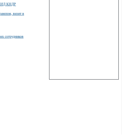
й МИД КНДР
Трампом, визит в
оих сотрудников