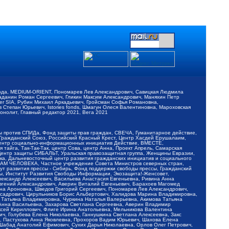
обода, MEDIUM-ORIENT, Пономарев Лев Александрович, Савицкая Людмила
Баданин Роман Сергеевич, Гликин Максим Александрович, Маняхин Петр
er SIA, Рубин Михаил Аркадьевич, Гройсман Софья Романовна,
Степан Юрьевич, Istories fonds, Шмагун Олеся Валентиновна, Мароховская
нолит, Главный редактор 2021, Вега 2021
Мы против СПИДа, Фонд защиты прав граждан, СВЕЧА, Гуманитарное действие,
 Гражданский Союз, Российский Красный Крест, Центр Хасдей Ерушалаим,
 Центр социально-информационных инициатив Действие, ВМЕСТЕ,
айга, Так-Так-Так, центр Сова, центр Анна, Проект Апрель, Самарская
Центр защиты СИБАЛЬТ, Уральская правозащитная группа, Женщины Евразии,
ка, Дальневосточный центр развития гражданских инициатив и социального
АВАМ ЧЕЛОВЕКА, Частное учреждение Совета Министров северных стран,
т развития прессы - Сибирь, Фонд поддержки свободы прессы, Гражданский
ы, Институт Развития Свободы Информации, Экозащита!-Женсовет,
ександр Алексеевич, Васильева Анастасия Евгеньевна, Ривина Анна
вгений Александрович, Аверин Виталий Евгеньевич, Барахоев Магомед
на Ароновна, Шведов Григорий Сергеевич, Пономарев Лев Александрович,
ксадрович, Цирульников Борис Альбертович, Халидова Марина Владимировна,
 Татьяна Владимировна, Чуркина Наталья Валерьевна, Акимова Татьяна
 Анна Васильевна, Захарова Светлана Сергеевна, Аверин Владимир
ксей Кириллович, Флиге Ирина Анатольевна, Мельникова Валентина
, Голубева Елена Николаевна, Ганнушкина Светлана Алексеевна, Закс
, Пастухова Анна Яковлевна, Прохоров Вадим Юрьевич, Шахова Елена
 Шабад Анатолий Ефимович, Сухих Дарья Николаевна, Орлов Олег Петрович,