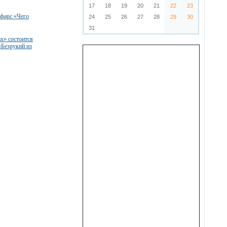
17
18
19
20
21
22
23
 фарс «Чего
24
25
26
27
28
29
30
31
ах» состоится
«Безрукий из