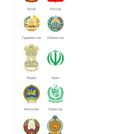
Китай
Россия
Таджикистан
Узбекистан
Индия
Иран
Монголия
Пакистан