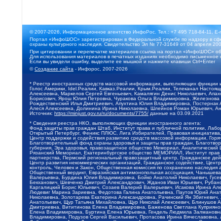
© 2007-2026, Информационное агентство ИнфоРос. Тел.: +7 495 718-84-11, E-
Портал «ИнфоШОС» зарегистрирован в Федеральной службе по надзору в сфе
охраны культурного наследия. Свидетельство Эл № 77-31649 от 04 апреля 200
При цитировании и перепечатке материалов ссылка на портал «ИнфоШОС» об
Для использования материалов в печатных изданиях необходимо письменное 
Если вы увидели ошибку, выделите ее мышкой и нажмите клавиши Ctrl+Enter
©
Создание сайта
- Инфорос, 2007-2026
* Реестр иностранных средств массовой информации, выполняющих функции 
Голос Америки, Idel.Реалии, Кавказ.Реалии, Крым.Реалии, Телеканал Настоя
Алексеевна, Маркелов Сергей Евгеньевич, Камалягин Денис Николаевич, Апах
Борисович, Ярош Юлия Петровна, Чуракова Ольга Владимировна, Железнова М
Рождественский Илья Дмитриевич, Апухтина Юлия Владимировна, Постернак Ал
Алеся Алексеевна, Долинина Ирина Николаевна, Шлейнов Роман Юрьевич, Ани
Источник:
https://minjust.gov.ru/ru/documents/7755/
данные на
03.09.2021
* Сведения реестра НКО, выполняющих функции иностранного агента:
Фонд защиты прав граждан Штаб, Институт права и публичной политики, Лаб
Открытый Петербург, Феникс ПЛЮС, Лига Избирателей, Правовая инициатива, 
Центр поддержки и содействия развитию средств массовой информации, Горя
Благотворительный фонд охраны здоровья и защиты прав граждан, Благотвори
губерния, Эра здоровья, правозащитное общество Мемориал, Аналитический 
Рязанский Мемориал, Екатеринбургское общество МЕМОРИАЛ, Институт прав ч
партнерства, Пермский региональный правозащитный центр, Гражданское де
Центр развития некоммерческих организаций, Гражданское содействие, Цент
контроль, Человек и Закон, Общественная комиссия по сохранению наследия
Общественный вердикт, Евразийская антимонопольная ассоциация, Чанышева 
Валерьевна, Бурдина Юлия Владимировна, Бойко Анатолий Николаевич, Гусев
Бекханович, Шевченко Дмитрий Александрович, Жданов Иван Юрьевич, Рубано
Каргалицкий Борис Юльевич, Созаев Валерий Валерьевич, Исакова Ирина Ал
Людевиг Марина Зариевна, Федотова Галина Анатольевна, Паутов Юрий Анато
Николаевна, Золотарева Екатерина Александровна, Рачинский Ян Збигневич
Анатольевич, Щур Татьяна Михайловна, Щур Николай Алексеевич, Блинушов 
Дмитриевна, Вититинова Елена Владимировна, Баженова Светлана Куприяновн
Елена Владимировна, Буртина Елена Юрьевна, Гендель Людмила Залмановна,
Владимировна, Подузов Сергей Васильевич, Протасова Ирина Вячеславовна, 