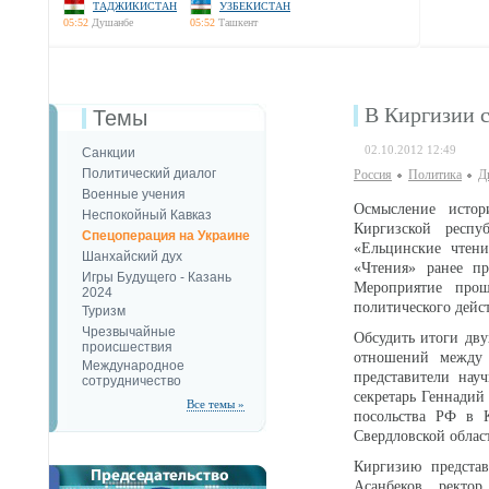
ТАДЖИКИСТАН
УЗБЕКИСТАН
05:52
Душанбе
05:52
Ташкент
В Киргизии 
Темы
02.10.2012 12:49
Санкции
Политический диалог
Россия
Политика
Д
Военные учения
Осмысление истор
Неспокойный Кавказ
Киргизской респу
Спецоперация на Украине
«Ельцинские чтени
Шанхайский дух
«Чтения» ранее пр
Игры Будущего - Казань
Мероприятие прош
2024
политического дейс
Туризм
Чрезвычайные
Обсудить итоги дву
происшествия
отношений между 
Международное
представители нау
сотрудничество
секретарь Геннадий
Все темы »
посольства РФ в К
Свердловской облас
Киргизию представ
Асанбеков, ректор