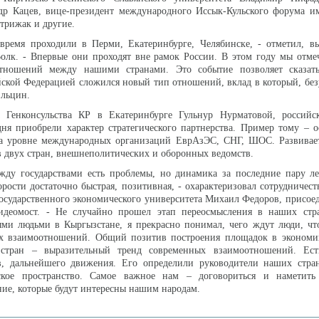
др Кацев, вице-президент международного Иссык-Кульского форума и
трижак и другие.
 время проходили в Перми, Екатеринбурге, Челябинске, - отметил, в
олк. - Впервые они проходят вне рамок России. В этом году мы отме
отношений между нашими странами. Это событие позволяет сказат
ской Федерацией сложился новый тип отношений, вклад в который, без
Ельцин.
 Генконсульства КР в Екатеринбурге Гульнур Нурматовой, российск
ня приобрели характер стратегического партнерства. Пример тому – 
на уровне международных организаций ЕврАзЭС, СНГ, ШОС. Развивает
в двух стран, внешнеполитических и оборонных ведомств.
ежду государствами есть проблемы, но динамика за последние пару л
орости достаточно быстрая, позитивная, - охарактеризовал сотрудничест
государственного экономического университета Михаил Федоров, присо
идеомост. - Не случайно прошел этап переосмысления в наших стра
ыми людьми в Кыргызстане, я прекрасно понимал, чего ждут люди, чт
х взаимоотношений. Общий позитив построения площадок в экономик
 стран – выразительный тренд современных взаимоотношений. Ес
тв, дальнейшего движения. Его определили руководители наших стран
ское пространство. Самое важное нам – договориться и наметит
ие, которые будут интересны нашим народам.