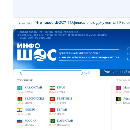
Главная
Что такое ШОС?
Официальные документы
Кто е
Портал создан при финансовой поддержке
Федерального агентства по печати и массовым коммуникациям
Российской Федерации
Расширенный п
Участники:
Наблюдате
КАЗАХСТАН
ИРАН
Монг
06:52
Астана
05:22
Тегеран
08:52
Улан-
БЕЛОРУССИЯ
КИРГИЗИЯ
Афга
03:52
Минск
06:52
Бишкек
05:22
Кабу
ИНДИЯ
КИТАЙ
06:22
Дели
08:52
Пекин
РОССИЯ
ПАКИСТАН
04:52
Москва
05:52
Исламабад