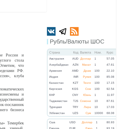
Рубль/Валюты ШОС
Страна
Код
Валюта
Ном.
Курс
тве России и
Австралия
AUD
Доллар
1
57.05
глого стола
Азербайджан
AZN
Манат
1
47.61
Отметим, что
ределами РФ.
Армения
AMD
Драм
100
22.10
сия», клуба
Индия
INR
Рупия
100
85.08
Казахстан
KZT
Тенге
100
17.15
пломатических
Киргизия
KGS
Сом
100
92.54
бизнесмены и
КНР
CNY
Юань
1
11.97
ударственный
Таджикистан
TJS
Сомони
10
87.61
ник-посланник
Турецкая
TRY
Лира
10
17.03
него бизнеса
Узбекистан
UZS
Сум
10000
68.08
Cша
USD
Доллар
1
80.93
гы» Темирбек
ьев, ученый,
Eвропа
EUR
Евро
1
93.19