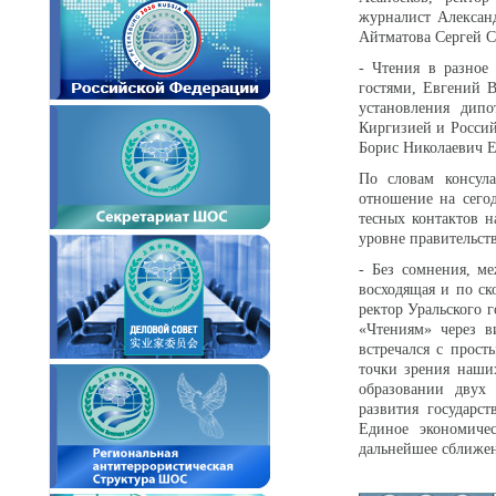
журналист Алексан
Айтматова Сергей С
- Чтения в разное
гостями, Евгений В
установления дип
Киргизией и Россий
Борис Николаевич 
По словам консула
отношение на сегод
тесных контактов 
уровне правительст
- Без сомнения, м
восходящая и по ск
ректор Уральского 
«Чтениям» через в
встречался с прост
точки зрения наши
образовании двух
развития государс
Единое экономиче
дальнейшее сближен