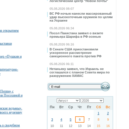
логистический центр "Новой почты"
05.08.2026 08:07
ВС РФ ночью нанесли массированный
удар высокоточным оружием по целям
на Украине
05.08.2026 06:34
я открытием
Посол Пакистана заявил о визите
премьера Шарифа в РФ осенью
ыставки
05.08.2026 06:16
В Сенате США приостановили
ускоренное рассмотрение
чер «Пушкин и
санкционного пакета против РФ
05.08.2026 06:11
Нетаньяху заявил, что Израиль не
литературно-
соглашался с планом Совета мира по
»
разоружению ХАМАС
«Пеппи» с
сии Посохиной и
Пн
Вт
Ср
Чт
Пт
Сб
Вс
нские ведьмы».
своего мужчину
1
2
3
4
5
6
7
8
9
ь о свадебном
10
11
12
13
14
15
16