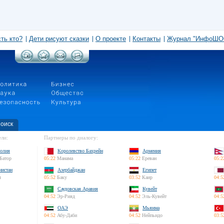
сть кто?
Дети рисуют сказки
О проекте
Контакты
Журнал "ИнфоШО
оиск
ли:
Партнеры по диалогу:
олия
Королевство Бахрейн
Армения
Батор
05:22
Манама
05:22
Ереван
05:2
нистан
Азербайджан
Египет
л
05:52
Баку
03:52
Каир
04:5
Саудовская Аравия
Кувейт
04:52
Эр-Рияд
04:52
Эль-Кувейт
04:5
ОАЭ
Мьянма
04:52
Абу-Даби
04:52
Нейпьидо
03:5