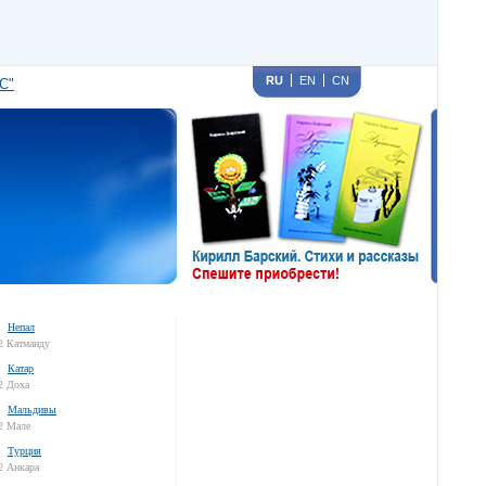
RU
EN
CN
С"
Непал
2
Катманду
Катар
2
Доха
Мальдивы
2
Мале
Турция
2
Анкара