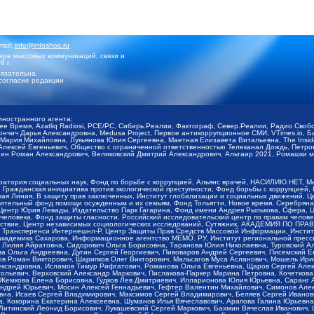
mail:
info@infoshos.ru
ре массовых коммуникаций, связи и
8 г.
язательна.
согласие редакции
иностранного агента:
щее Время, Azatliq Radiosi, PCE/PC, Сибирь.Реалии, Фактограф, Север.Реалии, Радио Св
ончич Дарья Александровна, Medusa Project, Первое антикоррупционное СМИ, VTimes.io, 
ария Михайловна, Лукьянова Юлия Сергеевна, Маетная Елизавета Витальевна, The Insid
ексей Евгеньевич, Общество с ограниченной ответственностью Телеканал Дождь, Петров 
н Роман Александрович, Великовский Дмитрий Александрович, Альтаир 2021, Ромашки мо
оратория социальных наук, Фонд по борьбе с коррупцией, Альянс врачей, НАСИЛИЮ.НЕТ, 
Гражданская инициатива против экологической преступности, Фонд борьбы с коррупцией,
чая Линия, В защиту прав заключенных, Институт глобализации и социальных движений,
тельный фонд помощи осужденным и их семьям, Фонд Тольятти, Новое время, Серебряная т
Центр Юрия Левады, Издательство Парк Гагарина, Фонд имени Андрея Рылькова, Сфера, 
еловека, Фонд защиты гласности, Российский исследовательский центр по правам челове
йствие, Центр независимых социологических исследований, Сутяжник, АКАДЕМИЯ ПО ПР
р Трансперенси Интернешнл-Р, Центр Защиты Прав Средств Массовой Информации, Институ
 академика Сахарова, Информационное агентство МЕМО. РУ, Институт региональной пресс
Лилия Айратовна, Сидорович Ольга Борисовна, Таранова Юлия Николаевна, Туровский Ал
а Ольга Андреевна, Дугин Сергей Георгиевич, Пивоваров Андрей Сергеевич, Писемский Е
в Роман Викторович, Шарипков Олег Викторович, Мальсагов Муса Асланович, Мошель Ири
ександровна, Исламов Тимур Рифгатович, Романова Ольга Евгеньевна, Щаров Сергей Але
льевич, Верховский Александр Маркович, Пислакова-Паркер Марина Петровна, Кочеткова
, Жемкова Елена Борисовна, Гудков Лев Дмитриевич, Илларионова Юлия Юрьевна, Саранг
Андрей Юрьевич, Мосин Алексей Геннадьевич, Гефтер Валентин Михайлович, Симонов Але
а, Исаев Сергей Владимирович, Максимов Сергей Владимирович, Беляев Сергей Иванович
 Кокорина Екатерина Алексеевна, Шуманов Илья Вячеславович, Арапова Галина Юрьевна
Литинский Леонид Борисович, Лукашевский Сергей Маркович, Бахмин Вячеслав Иванович,