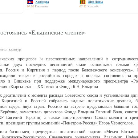
Камбоджа
Шри-Ланка
07:52
Пномпень
07:52
Коломбо
состоялись «Ельцинские чтения»
иалог культур
ических процессов и перспективных направлений в сотрудничес
блики двух последних десятилетий стали основными темами кру
я. Россия и Киргизия в период после Беловежского консенсуса». 
оходили только в российских городах и впервые состоялись за п
ло в Бишкеке при поддержке международного пресс-центра «Рос
твия «Кыргызстан – XXI век» и Фонда Б.Н. Ельцина.
х десятилетий с момента распада Советского союза и установления ди
Киргизией и Россией собрались видные политические деятели, 
чной сферы двух стран. Россию на встрече представляли бывший гос
 Бурбулис, заместитель директора Фонда Ельцина Евгений Волк, совет
Р Евгений Терехин, а также вице-президент Союза малого и сред
ти, президент группы компаний «Пенетрон-Россия» Игорь Черноголов.
или бизнесмен, председатель политической партии «Мекен Ынтыма
 Киргизско-Российского Славянского университета Владимир Нифад