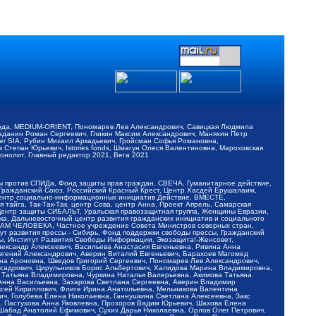
обода, MEDIUM-ORIENT, Пономарев Лев Александрович, Савицкая Людмила
Баданин Роман Сергеевич, Гликин Максим Александрович, Маняхин Петр
er SIA, Рубин Михаил Аркадьевич, Гройсман Софья Романовна,
Степан Юрьевич, Istories fonds, Шмагун Олеся Валентиновна, Мароховская
нолит, Главный редактор 2021, Вега 2021
Мы против СПИДа, Фонд защиты прав граждан, СВЕЧА, Гуманитарное действие,
 Гражданский Союз, Российский Красный Крест, Центр Хасдей Ерушалаим,
 Центр социально-информационных инициатив Действие, ВМЕСТЕ,
айга, Так-Так-Так, центр Сова, центр Анна, Проект Апрель, Самарская
Центр защиты СИБАЛЬТ, Уральская правозащитная группа, Женщины Евразии,
ка, Дальневосточный центр развития гражданских инициатив и социального
АВАМ ЧЕЛОВЕКА, Частное учреждение Совета Министров северных стран,
т развития прессы - Сибирь, Фонд поддержки свободы прессы, Гражданский
ы, Институт Развития Свободы Информации, Экозащита!-Женсовет,
ександр Алексеевич, Васильева Анастасия Евгеньевна, Ривина Анна
вгений Александрович, Аверин Виталий Евгеньевич, Барахоев Магомед
на Ароновна, Шведов Григорий Сергеевич, Пономарев Лев Александрович,
ксадрович, Цирульников Борис Альбертович, Халидова Марина Владимировна,
 Татьяна Владимировна, Чуркина Наталья Валерьевна, Акимова Татьяна
 Анна Васильевна, Захарова Светлана Сергеевна, Аверин Владимир
ксей Кириллович, Флиге Ирина Анатольевна, Мельникова Валентина
, Голубева Елена Николаевна, Ганнушкина Светлана Алексеевна, Закс
, Пастухова Анна Яковлевна, Прохоров Вадим Юрьевич, Шахова Елена
 Шабад Анатолий Ефимович, Сухих Дарья Николаевна, Орлов Олег Петрович,