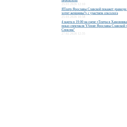
переполохе
25.03.2026 12:10
ЯТеатр Ярославы Славской покажет драмеди
хотят женщины?» с участием сексолога
25.03.2026 10:58
4 марта в 19.00 на сцене «Театра в Хамовник
показ спектакля YAteatr Ярославы Славской 
Спокэна"
27.02.2026 12:35