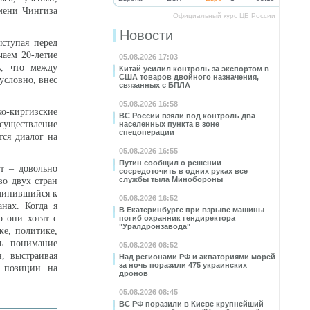
мени Чингиза
Официальный курс ЦБ России
Новости
ыступая перед
чаем 20-летие
05.08.2026 17:03
ь, что между
Китай усилил контроль за экспортом в
США товаров двойного назначения,
условно, внес
связанных с БПЛА
05.08.2026 16:58
о-киргизские
ВС России взяли под контроль два
осуществление
населенных пункта в зоне
спецоперации
ся диалог на
05.08.2026 16:55
Путин сообщил о решении
ет – довольно
сосредоточить в одних руках все
службы тыла Минобороны
во двух стран
единившийся к
05.08.2026 16:52
нах. Когда я
В Екатеринбурге при взрыве машины
о они хотят с
погиб охранник гендиректора
"Уралдронзавода"
е, политике,
ть понимание
05.08.2026 08:52
, выстраивая
Над регионами РФ и акваториями морей
за ночь поразили 475 украинских
ь позиции на
дронов
05.08.2026 08:45
ВС РФ поразили в Киеве крупнейший