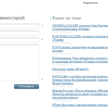
Поделиться…
омментарий
Ранее по теме
SISTEMA GALLERY отметила День Рождени
*
групповой выставки «Ремейк»
02.07.2026 14:21
В SISTEMA GALLERY состоится открытие в
*
«Ремейк»
30.06.2026 08:14
В ЦДЛ прошел литературно-музыкальный ве
история»
07.06.2026 10:51
В Центральном Доме литераторов состоится 
музыкальная программа «Пушкин и история
29.05.2026 09:16
Рок-н-ролл драма «46 минут»
23.05.2026 17:11
В EVA Gallery состоится творческая встреча 
*
чтением стихов Евгении Васильевой, Анаста
Игоря Озерского
11.05.2026 11:08
Максим Радугин: «После спектакля «ИИстри
Промт на любовь вы по-иному взгляните на 
или захотите нового»
25.03.2026 16:22
ЯТеатр Ярославы Славской покажет спектакл