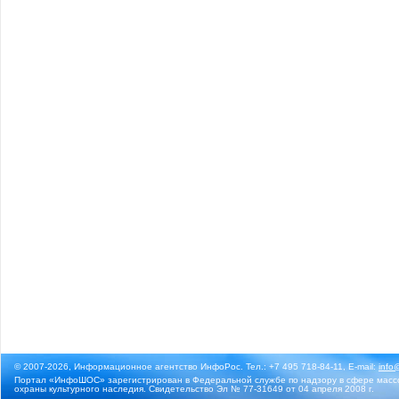
© 2007-2026, Информационное агентство ИнфоРос. Тел.: +7 495 718-84-11, E-mail:
info
Портал «ИнфоШОС» зарегистрирован в Федеральной службе по надзору в сфере массо
охраны культурного наследия. Свидетельство Эл № 77-31649 от 04 апреля 2008 г.