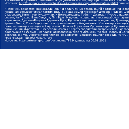
Чистопольский Джамаат, Рохнамо ба суи давлати исломи, Террористическое сообщест
Источник:
http://nac.gov.ru/terroristicheskie-i-ekstremistskie-organizacii-i-materialy.html
данные
* Перечень общественных объединений и религиозных организаций в отношении котор
Национал-большевистская партия, ВЕК РА, Рада земли Кубанской Духовно Родовой Де
Староверов-Инглингов, Нурджулар, К Богодержавию, Таблиги Джамаат, Русское наци
славян, Ат-Такфир Валь-Хиджра, Пит Буль, Национал-социалистическая рабочая парт
Череповца, Духовно-Родовая Держава Русь, Русское национальное единство, Древнер
Кровь и Честь, О свободе совести и о религиозных объединениях, Омская организаци
религиозная организация п. Боровский, Община Коренного Русского народа Щелковског
организация «Братство», Свидетели Иеговы, О противодействии экстремистской деяте
болельщиков «Фирма», Молодежная правозащитная группа МПГ, Курсом Правды и Единен
республика Русь, Арестантское уголовное единство, Башкорт, Нация и свобода, W.H.С
прав граждан, Штабы Навального
Источник:
https://minjust.gov.ru/ru/documents/7822/
данные на
06.08.2021