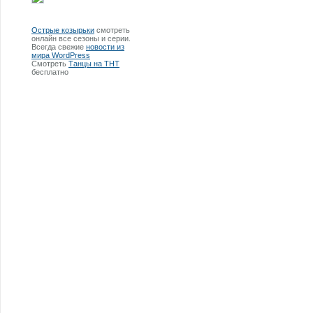
Острые козырьки
смотреть
онлайн все сезоны и серии.
Всегда свежие
новости из
мира WordPress
Смотреть
Танцы на ТНТ
бесплатно