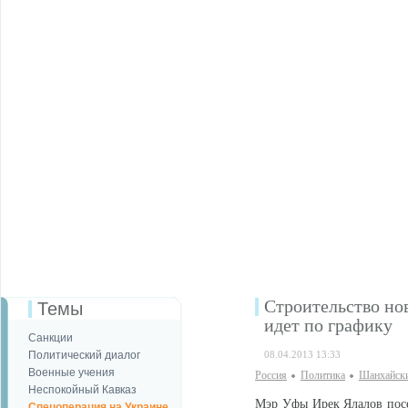
Строительство н
Темы
идет по графику
Санкции
Политический диалог
08.04.2013 13:33
Военные учения
Россия
Политика
Шанхайски
Неспокойный Кавказ
Мэр Уфы Ирек Ялалов посе
Спецоперация на Украине