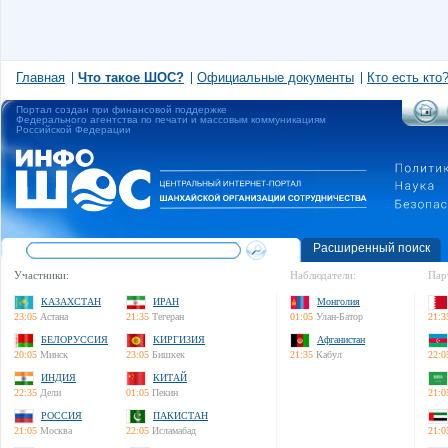
Главная
Что такое ШОС?
Официальные документы
Кто есть кто
Портал создан при финансовой поддержке
Федерального агентства по печати и массовым коммуникациям
Российской Федерации
Расширенный поиск
Участники:
Наблюдатели:
Пар
КАЗАХСТАН
ИРАН
Монголия
23:05
Астана
21:35
Тегеран
01:05
Улан-Батор
21:3
БЕЛОРУССИЯ
КИРГИЗИЯ
Афганистан
20:05
Минск
23:05
Бишкек
21:35
Кабул
22:0
ИНДИЯ
КИТАЙ
22:35
Дели
01:05
Пекин
21:0
РОССИЯ
ПАКИСТАН
21:05
Москва
22:05
Исламабад
21:0