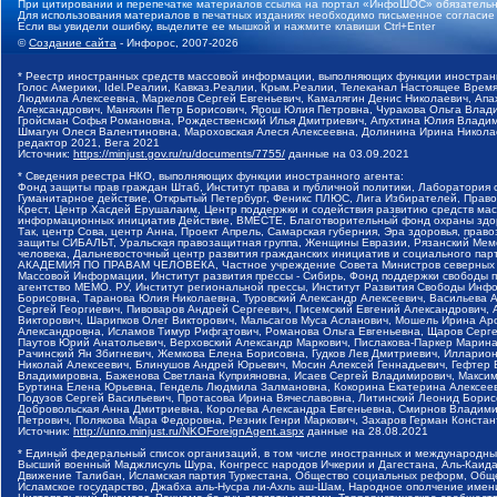
При цитировании и перепечатке материалов ссылка на портал «ИнфоШОС» обязательн
Для использования материалов в печатных изданиях необходимо письменное согласие
Если вы увидели ошибку, выделите ее мышкой и нажмите клавиши Ctrl+Enter
©
Создание сайта
- Инфорос, 2007-2026
* Реестр иностранных средств массовой информации, выполняющих функции иностранн
Голос Америки, Idel.Реалии, Кавказ.Реалии, Крым.Реалии, Телеканал Настоящее Время
Людмила Алексеевна, Маркелов Сергей Евгеньевич, Камалягин Денис Николаевич, Апах
Александрович, Маняхин Петр Борисович, Ярош Юлия Петровна, Чуракова Ольга Влади
Гройсман Софья Романовна, Рождественский Илья Дмитриевич, Апухтина Юлия Владимир
Шмагун Олеся Валентиновна, Мароховская Алеся Алексеевна, Долинина Ирина Никола
редактор 2021, Вега 2021
Источник:
https://minjust.gov.ru/ru/documents/7755/
данные на
03.09.2021
* Сведения реестра НКО, выполняющих функции иностранного агента:
Фонд защиты прав граждан Штаб, Институт права и публичной политики, Лаборатория
Гуманитарное действие, Открытый Петербург, Феникс ПЛЮС, Лига Избирателей, Правов
Крест, Центр Хасдей Ерушалаим, Центр поддержки и содействия развитию средств мас
информационных инициатив Действие, ВМЕСТЕ, Благотворительный фонд охраны здоров
Так, центр Сова, центр Анна, Проект Апрель, Самарская губерния, Эра здоровья, пр
защиты СИБАЛЬТ, Уральская правозащитная группа, Женщины Евразии, Рязанский Мемо
человека, Дальневосточный центр развития гражданских инициатив и социального пар
АКАДЕМИЯ ПО ПРАВАМ ЧЕЛОВЕКА, Частное учреждение Совета Министров северных стр
Массовой Информации, Институт развития прессы - Сибирь, Фонд поддержки свободы 
агентство МЕМО. РУ, Институт региональной прессы, Институт Развития Свободы Инф
Борисовна, Таранова Юлия Николаевна, Туровский Александр Алексеевич, Васильева 
Сергей Георгиевич, Пивоваров Андрей Сергеевич, Писемский Евгений Александрович,
Викторович, Шарипков Олег Викторович, Мальсагов Муса Асланович, Мошель Ирина Ар
Александровна, Исламов Тимур Рифгатович, Романова Ольга Евгеньевна, Щаров Серг
Паутов Юрий Анатольевич, Верховский Александр Маркович, Пислакова-Паркер Марина
Рачинский Ян Збигневич, Жемкова Елена Борисовна, Гудков Лев Дмитриевич, Иллари
Николай Алексеевич, Блинушов Андрей Юрьевич, Мосин Алексей Геннадьевич, Гефтер
Владимировна, Баженова Светлана Куприяновна, Исаев Сергей Владимирович, Максим
Буртина Елена Юрьевна, Гендель Людмила Залмановна, Кокорина Екатерина Алексеев
Подузов Сергей Васильевич, Протасова Ирина Вячеславовна, Литинский Леонид Борис
Добровольская Анна Дмитриевна, Королева Александра Евгеньевна, Смирнов Владими
Петрович, Полякова Мара Федоровна, Резник Генри Маркович, Захаров Герман Конста
Источник:
http://unro.minjust.ru/NKOForeignAgent.aspx
данные на
28.08.2021
* Единый федеральный список организаций, в том числе иностранных и международны
Высший военный Маджлисуль Шура, Конгресс народов Ичкерии и Дагестана, Аль-Каида, 
Движение Талибан, Исламская партия Туркестана, Общество социальных реформ, Общес
Исламское государство, Джабха аль-Нусра ли-Ахль аш-Шам, Народное ополчение имен