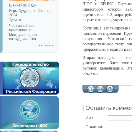
ШОС и БРИКС. Первым о
Шанхайский дух
инвестором которой вы
Игры Будущего - Казань
оценивается в 2 млрд руб
2024
вырыт котлован, укреплены 
Туризм
Чрезвычайные
Гостиница запланирована
происшествия
подземной парковкой. Ирек
Международное
окружения - Уфимский го
сотрудничество
государственный театр о
Все темы »
проработаны в единой цвет
Вторая площадка — гост
университета. Здесь уже 
бытовой канализации. Эт
объектов.
Оставить комме
Имя
Фамилия