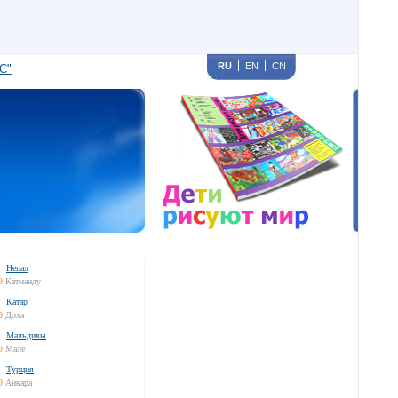
RU
EN
CN
С"
Непал
9
Катманду
Катар
9
Доха
Мальдивы
9
Мале
Турция
9
Анкара