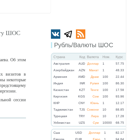
иту ШОС
Рубль/Валюты ШОС
Страна
Код
Валюта
Ном.
Курс
аева. Об этом
Австралия
AUD
Доллар
1
57.75
Азербайджан
AZN
Манат
1
48.33
их визитов в
Армения
AMD
Драм
100
22.44
ены некоторые
Индия
INR
Рупия
100
86.30
 предстоящему
Казахстан
KZT
Тенге
100
17.58
Киргизии.
Киргизия
KGS
Сом
100
93.96
льной сессии
КНР
CNY
Юань
1
12.17
Таджикистан
TJS
Сомони
10
88.85
Турецкая
TRY
Лира
10
17.28
Узбекистан
UZS
Сум
10000
68.75
Cша
USD
Доллар
1
82.17
Eвропа
EUR
Евро
1
94.84