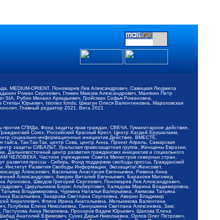
обода, MEDIUM-ORIENT, Пономарев Лев Александрович, Савицкая Людмила
Баданин Роман Сергеевич, Гликин Максим Александрович, Маняхин Петр
er SIA, Рубин Михаил Аркадьевич, Гройсман Софья Романовна,
Степан Юрьевич, Istories fonds, Шмагун Олеся Валентиновна, Мароховская
нолит, Главный редактор 2021, Вега 2021
Мы против СПИДа, Фонд защиты прав граждан, СВЕЧА, Гуманитарное действие,
 Гражданский Союз, Российский Красный Крест, Центр Хасдей Ерушалаим,
 Центр социально-информационных инициатив Действие, ВМЕСТЕ,
айга, Так-Так-Так, центр Сова, центр Анна, Проект Апрель, Самарская
Центр защиты СИБАЛЬТ, Уральская правозащитная группа, Женщины Евразии,
ка, Дальневосточный центр развития гражданских инициатив и социального
АВАМ ЧЕЛОВЕКА, Частное учреждение Совета Министров северных стран,
т развития прессы - Сибирь, Фонд поддержки свободы прессы, Гражданский
ы, Институт Развития Свободы Информации, Экозащита!-Женсовет,
ександр Алексеевич, Васильева Анастасия Евгеньевна, Ривина Анна
вгений Александрович, Аверин Виталий Евгеньевич, Барахоев Магомед
на Ароновна, Шведов Григорий Сергеевич, Пономарев Лев Александрович,
ксадрович, Цирульников Борис Альбертович, Халидова Марина Владимировна,
 Татьяна Владимировна, Чуркина Наталья Валерьевна, Акимова Татьяна
 Анна Васильевна, Захарова Светлана Сергеевна, Аверин Владимир
ксей Кириллович, Флиге Ирина Анатольевна, Мельникова Валентина
, Голубева Елена Николаевна, Ганнушкина Светлана Алексеевна, Закс
, Пастухова Анна Яковлевна, Прохоров Вадим Юрьевич, Шахова Елена
 Шабад Анатолий Ефимович, Сухих Дарья Николаевна, Орлов Олег Петрович,