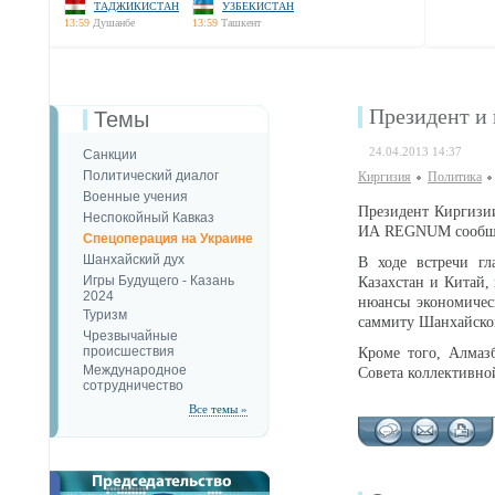
ТАДЖИКИСТАН
УЗБЕКИСТАН
13:59
Душанбе
13:59
Ташкент
Президент и
Темы
24.04.2013 14:37
Санкции
Политический диалог
Киргизия
Политика
Военные учения
Президент Киргизи
Неспокойный Кавказ
ИА REGNUM сообщил
Спецоперация на Украине
Шанхайский дух
В ходе встречи гл
Игры Будущего - Казань
Казахстан и Китай,
2024
нюансы экономичес
Туризм
саммиту Шанхайской
Чрезвычайные
происшествия
Кроме того, Алмаз
Международное
Совета коллективно
сотрудничество
Все темы »