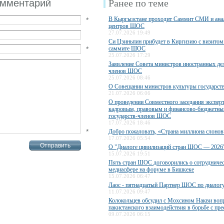
омментарий
Ранее по теме
В Кыргызстане проходит Саммит СМИ и ана
*
центров ШОС
27.07.2026 19:49
Си Цзиньпин прибудет в Киргизию с визитом 
*
саммите ШОС
25.07.2026 17:29
Заявление Совета министров иностранных дел
членов ШОС
25.07.2026 08:46
О Совещании министров культуры государс
21.07.2026 06:06
О проведении Совместного заседания экспер
кадровым, правовым и финансово-бюджетны
государств-членов ШОС
17.07.2026 18:46
*
Добро пожаловать, «Страна миллиона слонов
17.07.2026 05:54
О "Диалоге цивилизаций стран ШОС — 2026
15.07.2026 19:51
Пять стран ШОС договорились о сотрудничес
медиасфере на форуме в Бишкеке
15.07.2026 06:47
Лаос - пятнадцатый Партнер ШОС по диалог
11.07.2026 09:47
Колокольцев обсудил с Мохсином Накви воп
пакистанского взаимодействия в борьбе с пр
09.07.2026 06:15