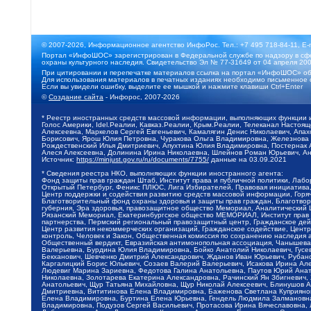
© 2007-2026, Информационное агентство ИнфоРос. Тел.: +7 495 718-84-11, E-
Портал «ИнфоШОС» зарегистрирован в Федеральной службе по надзору в сфе
охраны культурного наследия. Свидетельство Эл № 77-31649 от 04 апреля 200
При цитировании и перепечатке материалов ссылка на портал «ИнфоШОС» об
Для использования материалов в печатных изданиях необходимо письменное 
Если вы увидели ошибку, выделите ее мышкой и нажмите клавиши Ctrl+Enter
©
Создание сайта
- Инфорос, 2007-2026
* Реестр иностранных средств массовой информации, выполняющих функции 
Голос Америки, Idel.Реалии, Кавказ.Реалии, Крым.Реалии, Телеканал Настоя
Алексеевна, Маркелов Сергей Евгеньевич, Камалягин Денис Николаевич, Апах
Борисович, Ярош Юлия Петровна, Чуракова Ольга Владимировна, Железнова М
Рождественский Илья Дмитриевич, Апухтина Юлия Владимировна, Постернак Ал
Алеся Алексеевна, Долинина Ирина Николаевна, Шлейнов Роман Юрьевич, Ани
Источник:
https://minjust.gov.ru/ru/documents/7755/
данные на
03.09.2021
* Сведения реестра НКО, выполняющих функции иностранного агента:
Фонд защиты прав граждан Штаб, Институт права и публичной политики, Лаб
Открытый Петербург, Феникс ПЛЮС, Лига Избирателей, Правовая инициатива, 
Центр поддержки и содействия развитию средств массовой информации, Горя
Благотворительный фонд охраны здоровья и защиты прав граждан, Благотвори
губерния, Эра здоровья, правозащитное общество Мемориал, Аналитический 
Рязанский Мемориал, Екатеринбургское общество МЕМОРИАЛ, Институт прав ч
партнерства, Пермский региональный правозащитный центр, Гражданское де
Центр развития некоммерческих организаций, Гражданское содействие, Цент
контроль, Человек и Закон, Общественная комиссия по сохранению наследия
Общественный вердикт, Евразийская антимонопольная ассоциация, Чанышева 
Валерьевна, Бурдина Юлия Владимировна, Бойко Анатолий Николаевич, Гусев
Бекханович, Шевченко Дмитрий Александрович, Жданов Иван Юрьевич, Рубано
Каргалицкий Борис Юльевич, Созаев Валерий Валерьевич, Исакова Ирина Ал
Людевиг Марина Зариевна, Федотова Галина Анатольевна, Паутов Юрий Анато
Николаевна, Золотарева Екатерина Александровна, Рачинский Ян Збигневич
Анатольевич, Щур Татьяна Михайловна, Щур Николай Алексеевич, Блинушов 
Дмитриевна, Вититинова Елена Владимировна, Баженова Светлана Куприяновн
Елена Владимировна, Буртина Елена Юрьевна, Гендель Людмила Залмановна,
Владимировна, Подузов Сергей Васильевич, Протасова Ирина Вячеславовна, 