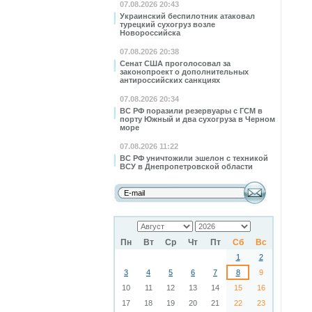
07.08.2026 20:43
Украинский беспилотник атаковал
турецкий сухогруз возле
Новороссийска
07.08.2026 20:38
Сенат США проголосовал за
законопроект о дополнительных
антироссийских санкциях
07.08.2026 20:34
ВС РФ поразили резервуары с ГСМ в
порту Южный и два сухогруза в Черном
море
07.08.2026 11:22
ВС РФ уничтожили эшелон с техникой
ВСУ в Днепропетровской области
Пн
Вт
Ср
Чт
Пт
Сб
Вс
1
2
3
4
5
6
7
8
9
10
11
12
13
14
15
16
17
18
19
20
21
22
23