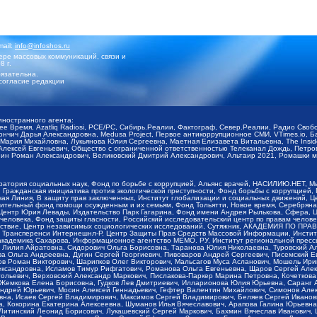
mail:
info@infoshos.ru
ре массовых коммуникаций, связи и
8 г.
язательна.
согласие редакции
иностранного агента:
щее Время, Azatliq Radiosi, PCE/PC, Сибирь.Реалии, Фактограф, Север.Реалии, Радио Св
ончич Дарья Александровна, Medusa Project, Первое антикоррупционное СМИ, VTimes.io, 
ария Михайловна, Лукьянова Юлия Сергеевна, Маетная Елизавета Витальевна, The Insid
ексей Евгеньевич, Общество с ограниченной ответственностью Телеканал Дождь, Петров 
н Роман Александрович, Великовский Дмитрий Александрович, Альтаир 2021, Ромашки мо
оратория социальных наук, Фонд по борьбе с коррупцией, Альянс врачей, НАСИЛИЮ.НЕТ, 
Гражданская инициатива против экологической преступности, Фонд борьбы с коррупцией,
чая Линия, В защиту прав заключенных, Институт глобализации и социальных движений,
тельный фонд помощи осужденным и их семьям, Фонд Тольятти, Новое время, Серебряная т
Центр Юрия Левады, Издательство Парк Гагарина, Фонд имени Андрея Рылькова, Сфера, 
еловека, Фонд защиты гласности, Российский исследовательский центр по правам челове
йствие, Центр независимых социологических исследований, Сутяжник, АКАДЕМИЯ ПО ПР
р Трансперенси Интернешнл-Р, Центр Защиты Прав Средств Массовой Информации, Институ
 академика Сахарова, Информационное агентство МЕМО. РУ, Институт региональной пресс
Лилия Айратовна, Сидорович Ольга Борисовна, Таранова Юлия Николаевна, Туровский Ал
а Ольга Андреевна, Дугин Сергей Георгиевич, Пивоваров Андрей Сергеевич, Писемский Е
в Роман Викторович, Шарипков Олег Викторович, Мальсагов Муса Асланович, Мошель Ири
ександровна, Исламов Тимур Рифгатович, Романова Ольга Евгеньевна, Щаров Сергей Але
льевич, Верховский Александр Маркович, Пислакова-Паркер Марина Петровна, Кочеткова
, Жемкова Елена Борисовна, Гудков Лев Дмитриевич, Илларионова Юлия Юрьевна, Саранг
Андрей Юрьевич, Мосин Алексей Геннадьевич, Гефтер Валентин Михайлович, Симонов Але
а, Исаев Сергей Владимирович, Максимов Сергей Владимирович, Беляев Сергей Иванович
 Кокорина Екатерина Алексеевна, Шуманов Илья Вячеславович, Арапова Галина Юрьевна
Литинский Леонид Борисович, Лукашевский Сергей Маркович, Бахмин Вячеслав Иванович,