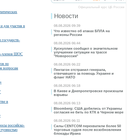
Официальный курс ЦБ России
литических
Новости
и для участия в
08.08.2026 09:39
Что известно об атаках БПЛА на
регионы России
 государств-
08.08.2026 06:44
Хуснуллин сообщил о значительном
улучшении ситуации на трассе
тв-членов ШОС
"Новороссия"
тов по
08.08.2026 06:22
м вопросам
Пентагон отстранил генерала,
отвечавшего за помощь Украине и
фланг НАТО
»
08.08.2026 06:18
В Киеве и Днепропетровске произошли
"
взрывы
тве в
08.08.2026 06:13
Bloomberg: США добились от Украины
согласия не бить по КТК в Черном море
у
08.08.2026 06:11
росы российско-
Силы CENTCOM перехватили более 50
еступностью
торговых судов после возобновления
блокады Ирана