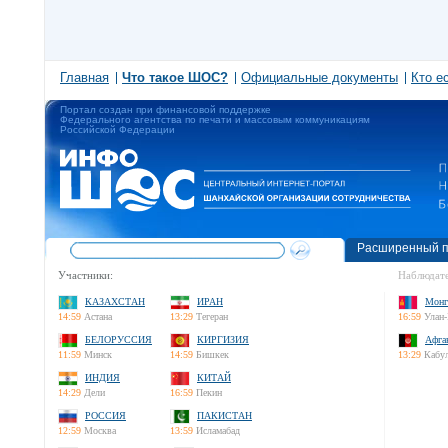
Главная
Что такое ШОС?
Официальные документы
Кто е
Портал создан при финансовой поддержке
Федерального агентства по печати и массовым коммуникациям
Российской Федерации
Расширенный п
Участники:
Наблюдате
КАЗАХСТАН
ИРАН
Монг
14:59
Астана
13:29
Тегеран
16:59
Улан-
БЕЛОРУССИЯ
КИРГИЗИЯ
Афга
11:59
Минск
14:59
Бишкек
13:29
Кабу
ИНДИЯ
КИТАЙ
14:29
Дели
16:59
Пекин
РОССИЯ
ПАКИСТАН
12:59
Москва
13:59
Исламабад