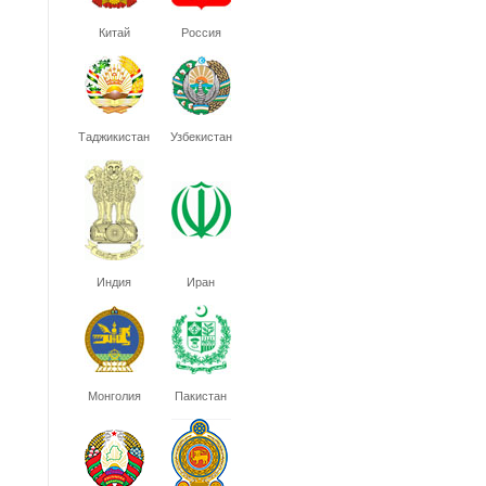
Китай
Россия
Таджикистан
Узбекистан
Индия
Иран
Монголия
Пакистан