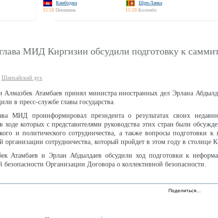
Камбоджа
Шри-Ланка
15:59
Пномпень
15:59
Коломбо
 глава МИД Киргизии обсудили подготовку к самм
Шанхайский дух
и Алмазбек Атамбаев принял министра иностранных дел Эрлана Абдылд
и в пресс-службе главы государства.
ава МИД проинформировал президента о результатах своих недавн
 в ходе которых с представителями руководства этих стран были обсужд
кого и политического сотрудничества, а также вопросы подготовки к
 организации сотрудничества, который пройдет в этом году в столице 
бек Атамбаев и Эрлан Абдылдаев обсудили ход подготовки к неформа
й безопасности Организации Договора о коллективной безопасности.
Поделиться…