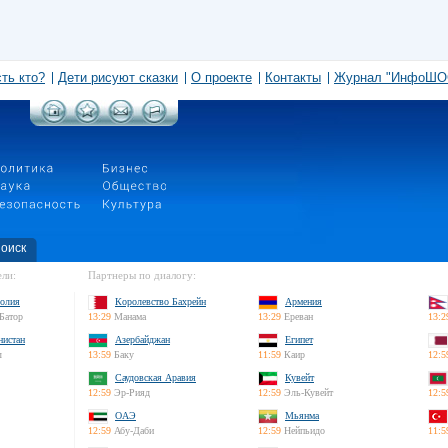
сть кто?
Дети рисуют сказки
О проекте
Контакты
Журнал "ИнфоШО
оиск
ли:
Партнеры по диалогу:
олия
Королевство Бахрейн
Армения
Батор
13:29
Манама
13:29
Ереван
13:2
нистан
Азербайджан
Египет
л
13:59
Баку
11:59
Каир
12:5
Саудовская Аравия
Кувейт
12:59
Эр-Рияд
12:59
Эль-Кувейт
12:5
ОАЭ
Мьянма
12:59
Абу-Даби
12:59
Нейпьидо
11:5