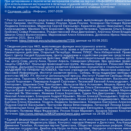
При цитировании и перепечатке материалов ссылка на портал «ИнфоШОС» обязательн
Для использования материалов в печатных изданиях необходимо письменное согласие
Если вы увидели ошибку, выделите ее мышкой и нажмите клавиши Ctrl+Enter
©
Создание сайта
- Инфорос, 2007-2026
* Реестр иностранных средств массовой информации, выполняющих функции иностранн
Голос Америки, Idel.Реалии, Кавказ.Реалии, Крым.Реалии, Телеканал Настоящее Время
Людмила Алексеевна, Маркелов Сергей Евгеньевич, Камалягин Денис Николаевич, Апах
Александрович, Маняхин Петр Борисович, Ярош Юлия Петровна, Чуракова Ольга Влади
Гройсман Софья Романовна, Рождественский Илья Дмитриевич, Апухтина Юлия Владимир
Шмагун Олеся Валентиновна, Мароховская Алеся Алексеевна, Долинина Ирина Никола
редактор 2021, Вега 2021
Источник:
https://minjust.gov.ru/ru/documents/7755/
данные на
03.09.2021
* Сведения реестра НКО, выполняющих функции иностранного агента:
Фонд защиты прав граждан Штаб, Институт права и публичной политики, Лаборатория
Гуманитарное действие, Открытый Петербург, Феникс ПЛЮС, Лига Избирателей, Правов
Крест, Центр Хасдей Ерушалаим, Центр поддержки и содействия развитию средств мас
информационных инициатив Действие, ВМЕСТЕ, Благотворительный фонд охраны здоров
Так, центр Сова, центр Анна, Проект Апрель, Самарская губерния, Эра здоровья, пр
защиты СИБАЛЬТ, Уральская правозащитная группа, Женщины Евразии, Рязанский Мемо
человека, Дальневосточный центр развития гражданских инициатив и социального пар
АКАДЕМИЯ ПО ПРАВАМ ЧЕЛОВЕКА, Частное учреждение Совета Министров северных стр
Массовой Информации, Институт развития прессы - Сибирь, Фонд поддержки свободы 
агентство МЕМО. РУ, Институт региональной прессы, Институт Развития Свободы Инф
Борисовна, Таранова Юлия Николаевна, Туровский Александр Алексеевич, Васильева 
Сергей Георгиевич, Пивоваров Андрей Сергеевич, Писемский Евгений Александрович,
Викторович, Шарипков Олег Викторович, Мальсагов Муса Асланович, Мошель Ирина Ар
Александровна, Исламов Тимур Рифгатович, Романова Ольга Евгеньевна, Щаров Серг
Паутов Юрий Анатольевич, Верховский Александр Маркович, Пислакова-Паркер Марина
Рачинский Ян Збигневич, Жемкова Елена Борисовна, Гудков Лев Дмитриевич, Иллари
Николай Алексеевич, Блинушов Андрей Юрьевич, Мосин Алексей Геннадьевич, Гефтер
Владимировна, Баженова Светлана Куприяновна, Исаев Сергей Владимирович, Максим
Буртина Елена Юрьевна, Гендель Людмила Залмановна, Кокорина Екатерина Алексеев
Подузов Сергей Васильевич, Протасова Ирина Вячеславовна, Литинский Леонид Борис
Добровольская Анна Дмитриевна, Королева Александра Евгеньевна, Смирнов Владими
Петрович, Полякова Мара Федоровна, Резник Генри Маркович, Захаров Герман Конста
Источник:
http://unro.minjust.ru/NKOForeignAgent.aspx
данные на
28.08.2021
* Единый федеральный список организаций, в том числе иностранных и международны
Высший военный Маджлисуль Шура, Конгресс народов Ичкерии и Дагестана, Аль-Каида, 
Движение Талибан, Исламская партия Туркестана, Общество социальных реформ, Общес
Исламское государство, Джабха аль-Нусра ли-Ахль аш-Шам, Народное ополчение имен