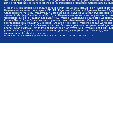
Чистопольский Джамаат, Рохнамо ба суи давлати исломи, Террористическое сообщест
Источник:
http://nac.gov.ru/terroristicheskie-i-ekstremistskie-organizacii-i-materialy.html
данные
* Перечень общественных объединений и религиозных организаций в отношении котор
Национал-большевистская партия, ВЕК РА, Рада земли Кубанской Духовно Родовой Де
Староверов-Инглингов, Нурджулар, К Богодержавию, Таблиги Джамаат, Русское наци
славян, Ат-Такфир Валь-Хиджра, Пит Буль, Национал-социалистическая рабочая парт
Череповца, Духовно-Родовая Держава Русь, Русское национальное единство, Древнер
Кровь и Честь, О свободе совести и о религиозных объединениях, Омская организаци
религиозная организация п. Боровский, Община Коренного Русского народа Щелковског
организация «Братство», Свидетели Иеговы, О противодействии экстремистской деяте
болельщиков «Фирма», Молодежная правозащитная группа МПГ, Курсом Правды и Единен
республика Русь, Арестантское уголовное единство, Башкорт, Нация и свобода, W.H.С
прав граждан, Штабы Навального
Источник:
https://minjust.gov.ru/ru/documents/7822/
данные на
06.08.2021