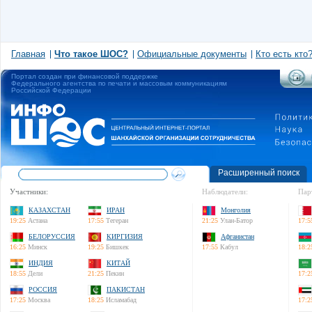
Главная
Что такое ШОС?
Официальные документы
Кто есть кто
Портал создан при финансовой поддержке
Федерального агентства по печати и массовым коммуникациям
Российской Федерации
Расширенный поиск
Участники:
Наблюдатели:
Пар
КАЗАХСТАН
ИРАН
Монголия
19:25
Астана
17:55
Тегеран
21:25
Улан-Батор
17:5
БЕЛОРУССИЯ
КИРГИЗИЯ
Афганистан
16:25
Минск
19:25
Бишкек
17:55
Кабул
18:2
ИНДИЯ
КИТАЙ
18:55
Дели
21:25
Пекин
17:2
РОССИЯ
ПАКИСТАН
17:25
Москва
18:25
Исламабад
17:2