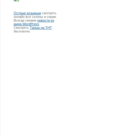
Острые козырьки
смотреть
онлайн все сезоны и серии.
Всегда свежие
новости из
мира WordPress
Смотреть
Танцы на ТНТ
бесплатно