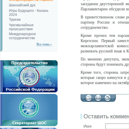
заседании двусторонней м
Шанхайский дух
Парламентарии обсудили во
Игры Будущего - Казань
2024
В приветственном слове р
Туризм
партнер России и отноше
Чрезвычайные
сотрудничество.
происшествия
Международное
Кроме прочих тем парлам
сотрудничество
Киргизии. Первый замести
Все темы »
межпарламентской комис
развивать русский язык в 
По мнению депутата, экон
стороны будут понимать др
Кроме того, стороны затр
которые скоро начнутся в 
которое намечено на октябр
Оставить комме
Имя