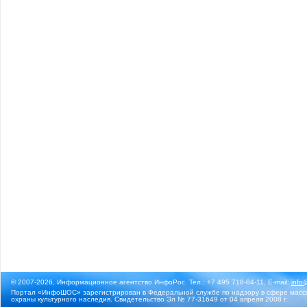
© 2007-2026, Информационное агентство ИнфоРос. Тел.: +7 495 718-84-11, E-mail:
info
Портал «ИнфоШОС» зарегистрирован в Федеральной службе по надзору в сфере массо
охраны культурного наследия. Свидетельство Эл № 77-31649 от 04 апреля 2008 г.