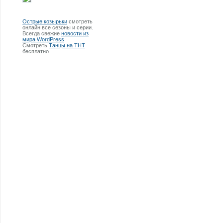
Острые козырьки
смотреть
онлайн все сезоны и серии.
Всегда свежие
новости из
мира WordPress
Смотреть
Танцы на ТНТ
бесплатно