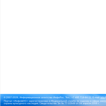
© 2007-2026, Информационное агентство ИнфоРос. Тел.: +7 495 718-84-11, E-mail:
info
Портал «ИнфоШОС» зарегистрирован в Федеральной службе по надзору в сфере массо
охраны культурного наследия. Свидетельство Эл № 77-31649 от 04 апреля 2008 г.