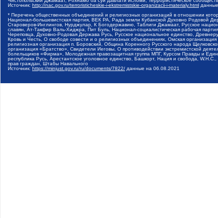
Чистопольский Джамаат, Рохнамо ба суи давлати исломи, Террористическое сообщест
Источник:
http://nac.gov.ru/terroristicheskie-i-ekstremistskie-organizacii-i-materialy.html
данные
* Перечень общественных объединений и религиозных организаций в отношении котор
Национал-большевистская партия, ВЕК РА, Рада земли Кубанской Духовно Родовой Де
Староверов-Инглингов, Нурджулар, К Богодержавию, Таблиги Джамаат, Русское наци
славян, Ат-Такфир Валь-Хиджра, Пит Буль, Национал-социалистическая рабочая парт
Череповца, Духовно-Родовая Держава Русь, Русское национальное единство, Древнер
Кровь и Честь, О свободе совести и о религиозных объединениях, Омская организаци
религиозная организация п. Боровский, Община Коренного Русского народа Щелковског
организация «Братство», Свидетели Иеговы, О противодействии экстремистской деяте
болельщиков «Фирма», Молодежная правозащитная группа МПГ, Курсом Правды и Единен
республика Русь, Арестантское уголовное единство, Башкорт, Нация и свобода, W.H.С
прав граждан, Штабы Навального
Источник:
https://minjust.gov.ru/ru/documents/7822/
данные на
06.08.2021