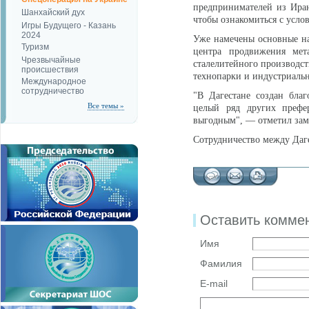
предпринимателей из Ира
Шанхайский дух
чтобы ознакомиться с усло
Игры Будущего - Казань
2024
Уже намечены основные нап
Туризм
центра продвижения мета
Чрезвычайные
сталелитейного производс
происшествия
технопарки и индустриаль
Международное
сотрудничество
"В Дагестане создан бла
Все темы »
целый ряд других префер
выгодным", — отметил заме
Сотрудничество между Даге
Оставить комме
Имя
Фамилия
E-mail