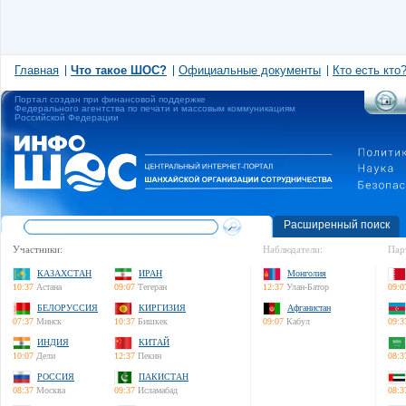
Главная
Что такое ШОС?
Официальные документы
Кто есть кто
Портал создан при финансовой поддержке
Федерального агентства по печати и массовым коммуникациям
Российской Федерации
Расширенный поиск
Участники:
Наблюдатели:
Пар
КАЗАХСТАН
ИРАН
Монголия
10:37
Астана
09:07
Тегеран
12:37
Улан-Батор
09:0
БЕЛОРУССИЯ
КИРГИЗИЯ
Афганистан
07:37
Минск
10:37
Бишкек
09:07
Кабул
09:3
ИНДИЯ
КИТАЙ
10:07
Дели
12:37
Пекин
08:3
РОССИЯ
ПАКИСТАН
08:37
Москва
09:37
Исламабад
08:3