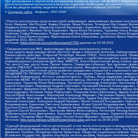
При цитировании и перепечатке материалов ссылка на портал «ИнфоШОС» обязательн
Для использования материалов в печатных изданиях необходимо письменное согласие
Если вы увидели ошибку, выделите ее мышкой и нажмите клавиши Ctrl+Enter
©
Создание сайта
- Инфорос, 2007-2026
* Реестр иностранных средств массовой информации, выполняющих функции иностранн
Голос Америки, Idel.Реалии, Кавказ.Реалии, Крым.Реалии, Телеканал Настоящее Время
Людмила Алексеевна, Маркелов Сергей Евгеньевич, Камалягин Денис Николаевич, Апах
Александрович, Маняхин Петр Борисович, Ярош Юлия Петровна, Чуракова Ольга Влади
Гройсман Софья Романовна, Рождественский Илья Дмитриевич, Апухтина Юлия Владимир
Шмагун Олеся Валентиновна, Мароховская Алеся Алексеевна, Долинина Ирина Никола
редактор 2021, Вега 2021
Источник:
https://minjust.gov.ru/ru/documents/7755/
данные на
03.09.2021
* Сведения реестра НКО, выполняющих функции иностранного агента:
Фонд защиты прав граждан Штаб, Институт права и публичной политики, Лаборатория
Гуманитарное действие, Открытый Петербург, Феникс ПЛЮС, Лига Избирателей, Правов
Крест, Центр Хасдей Ерушалаим, Центр поддержки и содействия развитию средств мас
информационных инициатив Действие, ВМЕСТЕ, Благотворительный фонд охраны здоров
Так, центр Сова, центр Анна, Проект Апрель, Самарская губерния, Эра здоровья, пр
защиты СИБАЛЬТ, Уральская правозащитная группа, Женщины Евразии, Рязанский Мемо
человека, Дальневосточный центр развития гражданских инициатив и социального пар
АКАДЕМИЯ ПО ПРАВАМ ЧЕЛОВЕКА, Частное учреждение Совета Министров северных стр
Массовой Информации, Институт развития прессы - Сибирь, Фонд поддержки свободы 
агентство МЕМО. РУ, Институт региональной прессы, Институт Развития Свободы Инф
Борисовна, Таранова Юлия Николаевна, Туровский Александр Алексеевич, Васильева 
Сергей Георгиевич, Пивоваров Андрей Сергеевич, Писемский Евгений Александрович,
Викторович, Шарипков Олег Викторович, Мальсагов Муса Асланович, Мошель Ирина Ар
Александровна, Исламов Тимур Рифгатович, Романова Ольга Евгеньевна, Щаров Серг
Паутов Юрий Анатольевич, Верховский Александр Маркович, Пислакова-Паркер Марина
Рачинский Ян Збигневич, Жемкова Елена Борисовна, Гудков Лев Дмитриевич, Иллари
Николай Алексеевич, Блинушов Андрей Юрьевич, Мосин Алексей Геннадьевич, Гефтер
Владимировна, Баженова Светлана Куприяновна, Исаев Сергей Владимирович, Максим
Буртина Елена Юрьевна, Гендель Людмила Залмановна, Кокорина Екатерина Алексеев
Подузов Сергей Васильевич, Протасова Ирина Вячеславовна, Литинский Леонид Борис
Добровольская Анна Дмитриевна, Королева Александра Евгеньевна, Смирнов Владими
Петрович, Полякова Мара Федоровна, Резник Генри Маркович, Захаров Герман Конста
Источник:
http://unro.minjust.ru/NKOForeignAgent.aspx
данные на
28.08.2021
* Единый федеральный список организаций, в том числе иностранных и международны
Высший военный Маджлисуль Шура, Конгресс народов Ичкерии и Дагестана, Аль-Каида, 
Движение Талибан, Исламская партия Туркестана, Общество социальных реформ, Общес
Исламское государство, Джабха аль-Нусра ли-Ахль аш-Шам, Народное ополчение имен