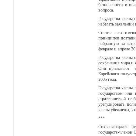
безопасности в це
вопроса.
Государства-члены 
избегать заявлений
Снятие всех имею
принципов поэтапно
набранную на встр
феврале и апреле 2
Государства-члены 
сохранения мира и 
Они призывают к 
Корейского полуост
2005 года.
Государства-члены
государством или 
стратегической ст
урегулировать пол
члены убеждены, чт
***
Сохраняющаяся не
государств-членов