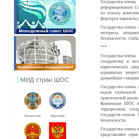
Государства-член
реформировании Со
по поиску комплек
форсируя варианты
Государства-члены
интересы, опирая
безопасности, стаби
***
Государства-член
сепаратизму и экс
наркотических сре
взрывчатых вещест
дальнейшее соверше
МИД стран ШОС
Государства-члены,
вызов глобальной
практической реали
Конвенции ШОС про
терроризмом, сепа
государств-члено
Казахстан
Киргизия
безопасности.
Государства-члены 
представляют серь