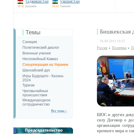
ТАДЖИКИСТАН
УЗБЕКИСТАН
18:42
Душанбе
18:42
Ташкент
Бишкекская 
Темы
16.09.2013 10:25
Санкции
Политический диалог
Россия
Политика
П
Военные учения
Неспокойный Кавказ
Спецоперация на Украине
Шанхайский дух
Игры Будущего - Казань
2024
Туризм
Чрезвычайные
происшествия
Международное
сотрудничество
Все темы »
ШОС и других докум
силу Договор о дол
организации сотру
прочного мира и со