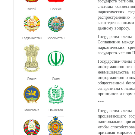
государств регион
системы совместно
Китай
Россия
наркотических ср
распространению 
заинтересованными
данному вопросу.
Государства-член
Таджикистан
Узбекистан
Соглашения между 
наркотических ср
государств-членов 
Государства-члены 
информационного п
невмешательства в
информационно-ко
Индия
Иран
общественной безоп
сепаратизма с испо
принципов и норм о
***
Монголия
Пакистан
Государства-члены
процветающего гос
национальное прими
чтобы способствова
призывая мировое 