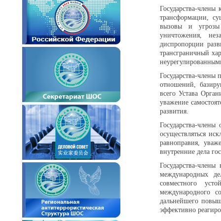
Государства-члены
трансформации, су
вызовы и угрозы 
уничтожения, неза
диспропорции разв
трансграничный ха
неурегулированным
Государства-члены 
отношений, базир
всего Устава Орган
уважение самостоят
развития.
Государства-члены
осуществляться ис
равноправия, уваж
внутренние дела гос
Государства-члены
международных де
совместного усто
международного с
дальнейшего повыш
эффективно реагиро