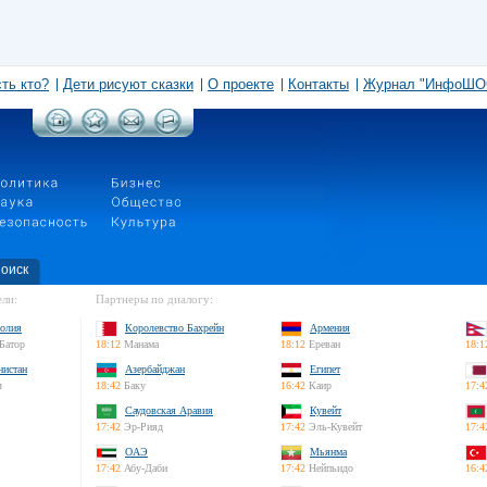
сть кто?
Дети рисуют сказки
О проекте
Контакты
Журнал "ИнфоШО
оиск
ли:
Партнеры по диалогу:
олия
Королевство Бахрейн
Армения
Батор
18:12
Манама
18:12
Ереван
18:1
нистан
Азербайджан
Египет
л
18:42
Баку
16:42
Каир
17:4
Саудовская Аравия
Кувейт
17:42
Эр-Рияд
17:42
Эль-Кувейт
17:4
ОАЭ
Мьянма
17:42
Абу-Даби
17:42
Нейпьидо
16:4