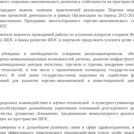
ивого социально-экономического развития и стабильности на пространс
ы придают важное значение практической реализации Перечня ме
ию проектной деятельности в рамках Организации на период 2012-201
ыполнению Программы многостороннего торгово-экономического со
 ШОС.
тметили важность проводимой работы по изучению вопросов создания Ф
а) ШОС и Банка развития ШОС и поручили продолжить усилия в целях 
 убеждены в необходимости ускорения реализациипроектов, обе
ортно-коммуникационных возможностей региона, развитие инфраструкт
ьтимодальных центров логистики, торговли и туризма, внедрение инн
 технологий, в том числе с привлечением потенциала государств-на
логу. В этой связи государства-члены нацелены на содействие 
ловий для развития торгово-экономической и инвестиционной дея
продолжат взаимодействие в научно-технической и культурно-гуманитар
способствующее дальнейшему укреплению отношений долгосрочного доб
чества, духовному сближению, продвижению межкультурного диалога
щих на пространстве ШОС.
намерены и в дальнейшем развивать связи в сфере здравоохранения, 
ния эффективного практического противодействия угрозе особо опас