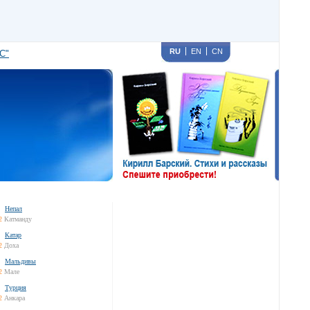
RU
EN
CN
С"
Непал
2
Катманду
Катар
2
Доха
Мальдивы
2
Мале
Турция
2
Анкара