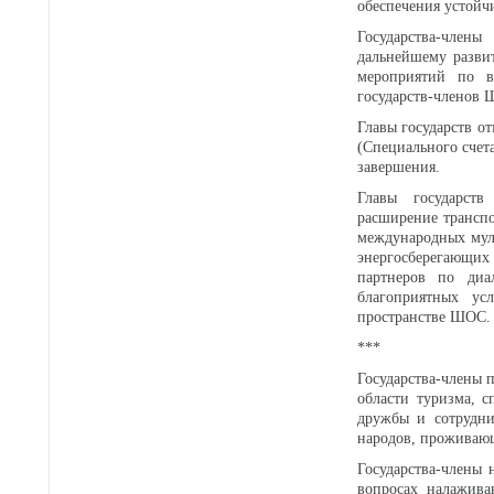
обеспечения устойч
Государства-член
дальнейшему развит
мероприятий по в
государств-членов
Главы государств о
(Специального счет
завершения.
Главы государств
расширение трансп
международных мул
энергосберегающих
партнеров по диа
благоприятных ус
пространстве ШОС.
***
Государства-члены 
области туризма, 
дружбы и сотрудни
народов, проживаю
Государства-члены 
вопросах налажива