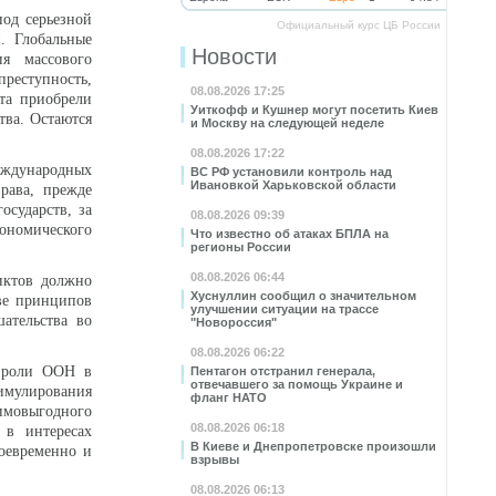
иод серьезной
Официальный курс ЦБ России
. Глобальные
Новости
я массового
реступность,
08.08.2026 17:25
та приобрели
Уиткофф и Кушнер могут посетить Киев
тва. Остаются
и Москву на следующей неделе
08.08.2026 17:22
международных
ВС РФ установили контроль над
Ивановкой Харьковской области
рава, прежде
осударств, за
08.08.2026 09:39
кономического
Что известно об атаках БПЛА на
регионы России
08.08.2026 06:44
иктов должно
Хуснуллин сообщил о значительном
ве принципов
улучшении ситуации на трассе
шательства во
"Новороссия"
08.08.2026 06:22
й роли ООН в
Пентагон отстранил генерала,
отвечавшего за помощь Украине и
имулирования
фланг НАТО
мовыгодного
08.08.2026 06:18
 в интересах
В Киеве и Днепропетровске произошли
воевременно и
взрывы
08.08.2026 06:13