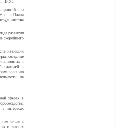
тве ШОС.
роприятий по
6 гг. и Плана
трудничества
онда развития
ее скорейшего
спечивающих
уры, создание
овационных и
блюдателей и
формированию
тельности на
ной сферах, в
рососедства,
 в интересах
в том числе в
ных и других