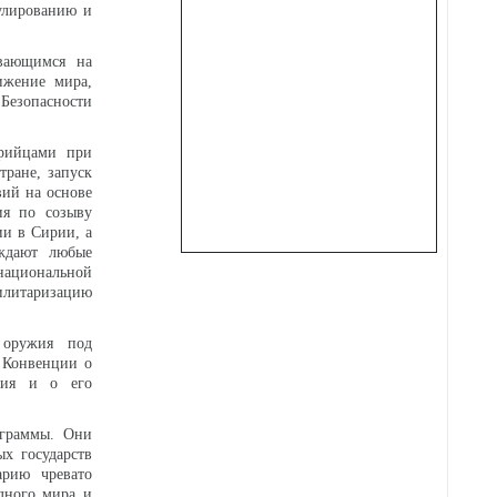
улированию и
ывающимся на
ижение мира,
 Безопасности
ирийцами при
тране, запуск
вий на основе
ия по созыву
и в Сирии, а
уждают любые
 национальной
илитаризацию
 оружия под
 Конвенции о
ужия и о его
ограммы. Они
х государств
арию чревато
дного мира и