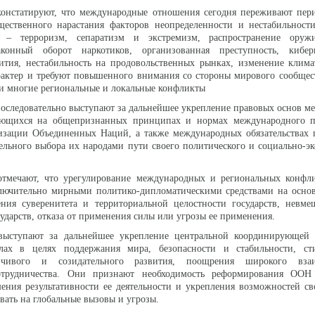
 констатируют, что международные отношения сегодня переживают пер
щественного нарастания факторов неопределенности и нестабильности
– терроризм, сепаратизм и экстремизм, распространение оружи
конный оборот наркотиков, организованная преступность, киберп
ития, нестабильность на продовольственных рынках, изменение клима
рактер и требуют повышенного внимания со стороны мирового сообщес
и многие региональные и локальные конфликты
последовательно выступают за дальнейшее укрепление правовых основ 
ующихся на общепризнанных принципах и нормах международного п
изации Объединенных Наций, а также международных обязательствах г
ельного выбора их народами пути своего политического и социально-э
 отмечают, что урегулирование международных и региональных конфл
ключительно мирными политико-дипломатическими средствами на осно
ения суверенитета и территориальной целостности государств, невме
ударств, отказа от применения силы или угрозы ее применения.
 выступают за дальнейшее укрепление центральной координирующе
лах в целях поддержания мира, безопасности и стабильности, ст
йчивого и созидательного развития, поощрения широкого взаи
отрудничества. Они признают необходимость реформирования ООН
ения результативности ее деятельности и укрепления возможностей с
вать на глобальные вызовы и угрозы.