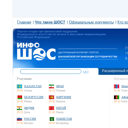
Главная
Что такое ШОС?
Официальные документы
Кто е
Портал создан при финансовой поддержке
Федерального агентства по печати и массовым коммуникациям
Российской Федерации
Расширенный п
Участники:
Наблюдате
КАЗАХСТАН
ИРАН
Монг
19:42
Астана
18:12
Тегеран
21:42
Улан-
БЕЛОРУССИЯ
КИРГИЗИЯ
Афга
16:42
Минск
19:42
Бишкек
18:12
Кабу
ИНДИЯ
КИТАЙ
19:12
Дели
21:42
Пекин
РОССИЯ
ПАКИСТАН
17:42
Москва
18:42
Исламабад