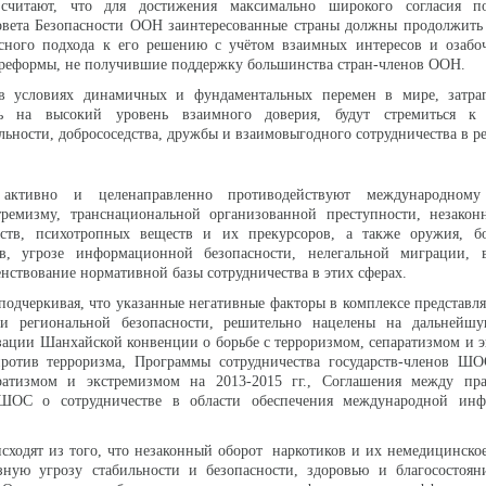
ы считают, что для достижения максимально широкого согласия 
вета Безопасности ООН заинтересованные страны должны продолжить 
сного подхода к его решению с учётом взаимных интересов и озабоч
 реформы, не получившие поддержку большинства стран-членов ООН.
 в условиях динамичных и фундаментальных перемен в мире, затр
сь на высокий уровень взаимного доверия, будут стремиться к
льности, добрососедства, дружбы и взаимовыгодного сотрудничества в р
ы активно и целенаправленно противодействуют международному
тремизму, транснациональной организованной преступности, незакон
дств, психотропных веществ и их прекурсоров, а также оружия, б
в, угрозе информационной безопасности, нелегальной миграции, 
нствование нормативной базы сотрудничества в этих сферах.
 подчеркивая, что указанные негативные факторы в комплексе представл
 и региональной безопасности, решительно нацелены на дальнейш
зации Шанхайской конвенции о борьбе с терроризмом, сепаратизмом и 
тив терроризма, Программы сотрудничества государств-членов ШО
ратизмом и экстремизмом на 2013-2015 гг., Соглашения между пра
в ШОС о сотрудничестве в области обеспечения международной ин
исходят из того, что незаконный оборот наркотиков и их немедицинско
езную угрозу стабильности и безопасности, здоровью и благосостоян