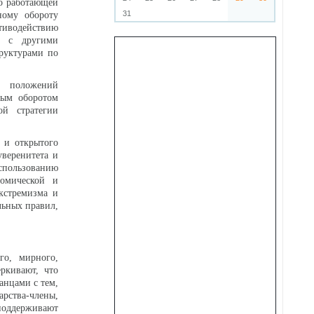
о работающей
31
ному обороту
тиводействию
а с другими
руктурами по
ю положений
ным оборотом
ой стратегии
о и открытого
уверенитета и
спользованию
номической и
экстремизма и
льных правил,
го, мирного,
ркивают, что
анцами с тем,
арства-члены,
поддерживают