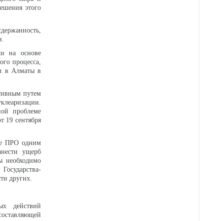
решения этого
сдержанность,
и.
ми на основе
ого процесса,
м в Алматы в
ктивным путем
уклеаризации.
ной проблеме
т 19 сентября
ие ПРО одним
анести ущерб
ы необходимо
 Государства-
ти других.
ых действий
 составляющей