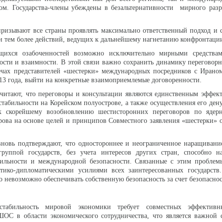
лом. Государства-члены убеждены в безальтернативности мирного раз
призывают все страны проявлять максимально ответственный подход и 
 и тем более действий, ведущих к дальнейшему нагнетанию конфронтаци
щихся озабоченностей возможно исключительно мирными средства
сти и взаимности. В этой связи важно сохранить динамику переговорн
ечах представителей «шестерки» международных посредников с Ирано
013 года, выйти на конкретные взаимоприемлемые договоренности.
считают, что переговоры и консультации являются единственным эффе
стабильности на Корейском полуострове, а также осуществления его ден
скорейшему возобновлению шестисторонних переговоров по ядер
рова на основе целей и принципов Совместного заявления «шестерки» о
 вновь подтверждают, что одностороннее и неограниченное наращиван
группой государств, без учета интересов других стран, способно н
абильности и международной безопасности. Связанные с этим проблем
итико-дипломатическими усилиями всех заинтересованных государств.
о невозможно обеспечивать собственную безопасность за счет безопаснос
стабильность мировой экономики требует совместных эффективн
 ШОС в области экономического сотрудничества, что является важной