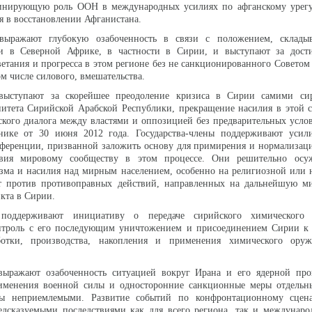
инирующую роль ООН в международных усилиях по афганскому урег
я в восстановлении Афганистана.
ы выражают глубокую озабоченность в связи с положением, склад
и в Северной Африке, в частности в Сирии, и выступают за дост
ветания и прогресса в этом регионе без не санкционированного Советом
м числе силового, вмешательства.
ы выступают за скорейшее преодоление кризиса в Сирии самими с
итета Сирийской Арабской Республики, прекращение насилия в этой с
кого диалога между властями и оппозицией без предварительных усло
ике от 30 июня 2012 года. Государства-члены поддерживают усил
ференции, призванной заложить основу для примирения и нормализаци
твия мировому сообществу в этом процессе. Они решительно ос
изма и насилия над мирным населением, особенно на религиозной или
т против противоправных действий, направленных на дальнейшую м
кта в Сирии.
ы поддерживают инициативу о передаче сирийского химического
троль с его последующим уничтожением и присоединением Сирии к
ботки, производства, накопления и применения химического ор
 выражают озабоченность ситуацией вокруг Ирана и его ядерной пр
именения военной силы и односторонние санкционные меры отдельны
ны неприемлемыми. Развитие событий по конфронтационному сцен
едсказуемыми последствиями как для всего региона, так и междунаро