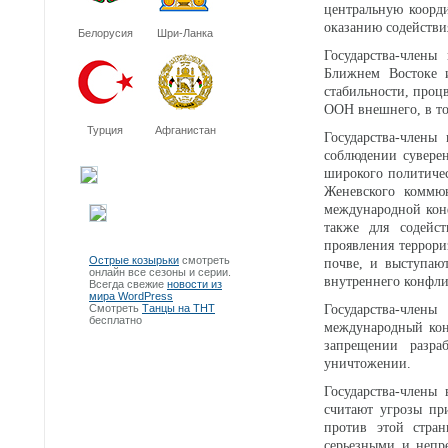
центральную коорд
оказанию содействи
Белорусия
Шри-Ланка
Государства-член
Ближнем Востоке 
стабильности, проц
ООН внешнего, в то
Турция
Афганистан
Государства-член
соблюдении суверен
широкого политичес
Женевского коммюн
международной кон
также для содейс
проявления террор
Острые козырьки
смотреть
почве, и выступаю
онлайн все сезоны и серии.
внутреннего конфли
Всегда свежие
новости из
мира WordPress
Смотреть
Танцы на ТНТ
Государства-член
бесплатно
международный кон
запрещении разра
уничтожении.
Государства-члены
считают угрозы пр
против этой стра
серьезными и непр