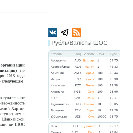
Рубль/Валюты ШОС
Страна
Код
Валюта
Ном.
Курс
Австралия
AUD
Доллар
1
57.75
организации
Азербайджан
AZN
Манат
1
48.33
низация) по
Армения
AMD
Драм
100
22.44
ря 2013 года
Индия
INR
Рупия
100
86.30
о следующем.
Казахстан
KZT
Тенге
100
17.58
Киргизия
KGS
Сом
100
93.96
оступательное
КНР
CNY
Юань
1
12.17
иверженность
Таджикистан
TJS
Сомони
10
88.85
жений Хартии
Турецкая
TRY
Лира
10
17.28
вступлением в
Узбекистан
UZS
Сум
10000
68.75
ов Шанхайской
транстве ШОС
Cша
USD
Доллар
1
82.17
Eвропа
EUR
Евро
1
94.84