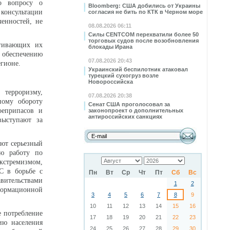
по вопросу о
Bloomberg: США добились от Украины
консультации
согласия не бить по КТК в Черном море
енностей, не
08.08.2026 06:11
Силы CENTCOM перехватили более 50
торговых судов после возобновления
агивающих их
блокады Ирана
 обеспечению
07.08.2026 20:43
егионе.
Украинский беспилотник атаковал
турецкий сухогруз возле
Новороссийска
 терроризму,
07.08.2026 20:38
ному обороту
Сенат США проголосовал за
оеприпасов и
законопроект о дополнительных
антироссийских санкциях
выступают за
яют серьезный
ую работу по
экстремизмом,
С в борьбе с
Пн
Вт
Ср
Чт
Пт
Сб
Вс
вительствами
1
2
формационной
3
4
5
6
7
8
9
10
11
12
13
14
15
16
е потребление
17
18
19
20
21
22
23
ию населения
24
25
26
27
28
29
30