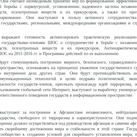
а. Они считают необходимым принятие мер по формированию эффективн
й борьбы с наркоугрозой, установлению надежного заслона незакон
едств, психотропных веществ и их прекурсоров, а также по про
наркомании. Они выступают в пользу активного сотрудничеств
 государствами, региональными, международными организациями и ст
ы выражают готовность активизировать практическую реализаци
государствами-членами ШОС о сотрудничестве в борьбе с незакон
едств, психотропных веществ и их прекурсоров, Антинаркотическ
ШОС на 2011-2016 гг. и Программы действий по ее выполнению.
будут стимулировать построение мирного, безопасного, справедливог
ространства, основываясь на принципах уважения государственного с
о внутренние дела других стран. Они будут противодействовать и
ммуникационных технологий в целях подрыва политической, эко
асности государств-членов, пресекать пропаганду идей терроризма, 
льзованием глобальной сети Интернет, выступают за выработку универса
тветственного поведения государств в информационном пространстве.
 выступают за построение в Афганистане независимого, нейтрально
ударства, свободного от терроризма и наркопреступности. Они подче
рение должно осуществляться под руководством афганцев и самими афг
ть скорейшему достижению мира и стабильности в этой стране. Госуд
сообщество к созданию условий для скорейшего установления мира, 