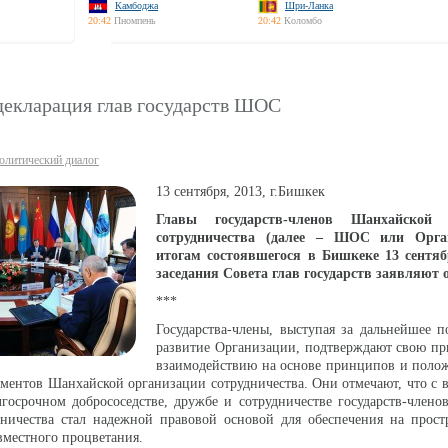
Камбоджа
Шри-Ланка
20:42
Пномпень
20:42
Коломбо
декларация глав государств ШОС
олитический диалог
13 сентября, 2013, г.Бишкек
Главы государств-членов Шанхайской 
сотрудничества (далее – ШОС или Орга
итогам состоявшегося в Бишкеке 13 сентяб
заседания Совета глав государств заявляют 
***
Государства-члены, выступая за дальнейшее п
развитие Организации, подтверждают свою пр
взаимодействию на основе принципов и поло
ентов Шанхайской организации сотрудничества. Они отмечают, что с 
госрочном добрососедстве, дружбе и сотрудничестве государств-член
дничества стал надежной правовой основой для обеспечения на прос
вместного процветания.